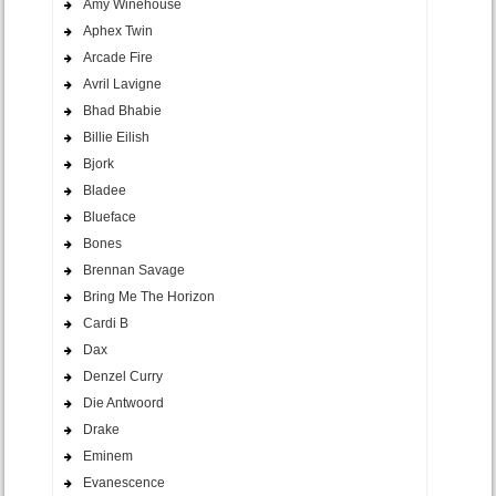
Amy Winehouse
Aphex Twin
Arcade Fire
Avril Lavigne
Bhad Bhabie
Billie Eilish
Bjork
Bladee
Blueface
Bones
Brennan Savage
Bring Me The Horizon
Cardi B
Dax
Denzel Curry
Die Antwoord
Drake
Eminem
Evanescence