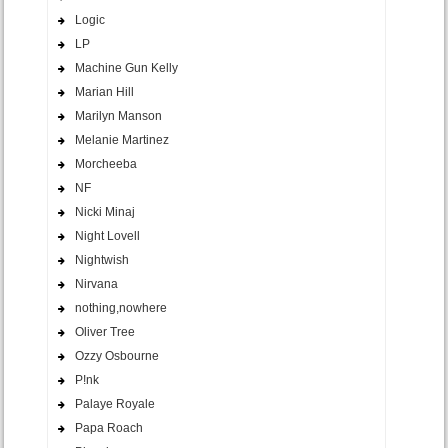
Logic
LP
Machine Gun Kelly
Marian Hill
Marilyn Manson
Melanie Martinez
Morcheeba
NF
Nicki Minaj
Night Lovell
Nightwish
Nirvana
nothing,nowhere
Oliver Tree
Ozzy Osbourne
P!nk
Palaye Royale
Papa Roach