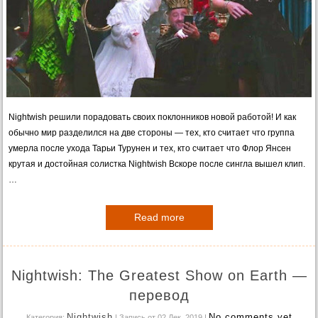
Nightwish решили порадовать своих поклонников новой работой! И как
обычно мир разделился на две стороны — тех, кто считает что группа
умерла после ухода Тарьи Турунен и тех, кто считает что Флор Янсен
крутая и достойная солистка Nightwish Вскоре после сингла вышел клип.
…
Read more
Nightwish: The Greatest Show on Earth —
перевод
Nightwish
No comments yet
Категория:
| Запись от 02 Дек. 2019
|