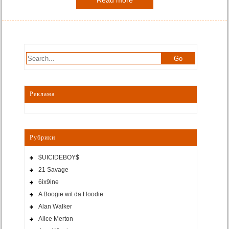
Read more
Реклама
Рубрики
$UICIDEBOY$
21 Savage
6ix9ine
A Boogie wit da Hoodie
Alan Walker
Alice Merton