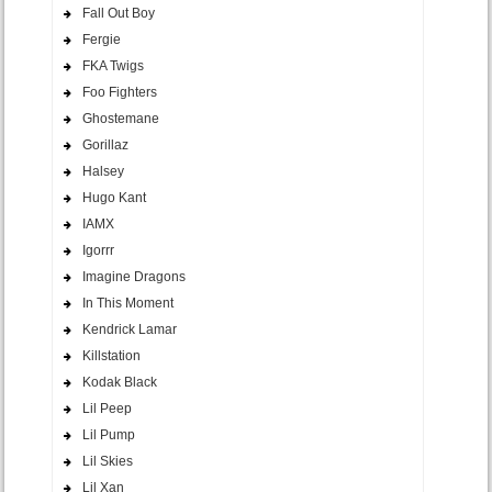
Fall Out Boy
Fergie
FKA Twigs
Foo Fighters
Ghostemane
Gorillaz
Halsey
Hugo Kant
IAMX
Igorrr
Imagine Dragons
In This Moment
Kendrick Lamar
Killstation
Kodak Black
Lil Peep
Lil Pump
Lil Skies
Lil Xan