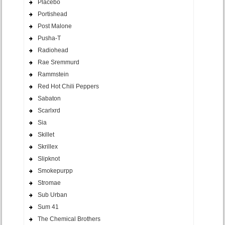
Placebo
Portishead
Post Malone
Pusha-T
Radiohead
Rae Sremmurd
Rammstein
Red Hot Chili Peppers
Sabaton
Scarlxrd
Sia
Skillet
Skrillex
Slipknot
Smokepurpp
Stromae
Sub Urban
Sum 41
The Chemical Brothers