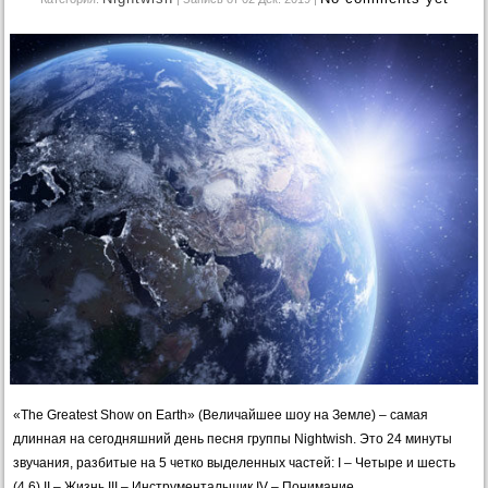
«The Greatest Show on Earth» (Величайшее шоу на Земле) – самая
длинная на сегодняшний день песня группы Nightwish. Это 24 минуты
звучания, разбитые на 5 четко выделенных частей: I – Четыре и шесть
(4.6) II – Жизнь III – Инструментальщик IV – Понимание…