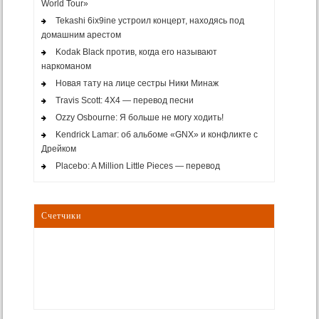
World Tour»
Tekashi 6ix9ine устроил концерт, находясь под
домашним арестом
Kodak Black против, когда его называют
наркоманом
Новая тату на лице сестры Ники Минаж
Travis Scott: 4X4 — перевод песни
Ozzy Osbourne: Я больше не могу ходить!
Kendrick Lamar: об альбоме «GNX» и конфликте с
Дрейком
Placebo: A Million Little Pieces — перевод
Счетчики