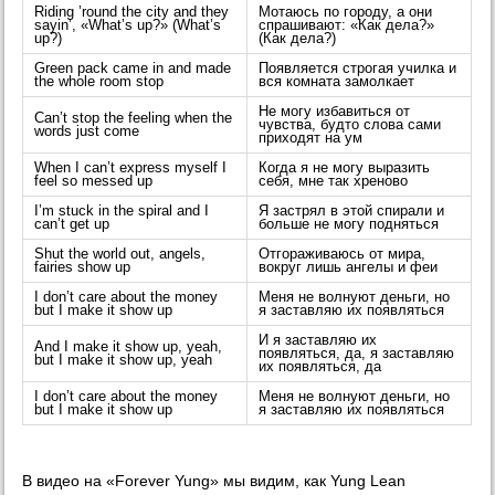
Riding ’round the city and they
Мотаюсь по городу, а они
sayin’, «What’s up?» (What’s
спрашивают: «Как дела?»
up?)
(Как дела?)
Green pack came in and made
Появляется строгая училка и
the whole room stop
вся комната замолкает
Не могу избавиться от
Can’t stop the feeling when the
чувства, будто слова сами
words just come
приходят на ум
When I can’t express myself I
Когда я не могу выразить
feel so messed up
себя, мне так хреново
I’m stuck in the spiral and I
Я застрял в этой спирали и
can’t get up
больше не могу подняться
Shut the world out, angels,
Отгораживаюсь от мира,
fairies show up
вокруг лишь ангелы и феи
I don’t care about the money
Меня не волнуют деньги, но
but I make it show up
я заставляю их появляться
И я заставляю их
And I make it show up, yeah,
появляться, да, я заставляю
but I make it show up, yeah
их появляться, да
I don’t care about the money
Меня не волнуют деньги, но
but I make it show up
я заставляю их появляться
В видео на «Forever Yung» мы видим, как Yung Lean