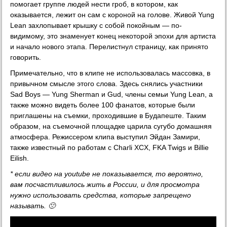
помогает группе людей нести гроб, в котором, как
оказывается, лежит он сам с короной на голове. Живой Yung
Lean захлопывает крышку с собой покойным — по-
видимому, это знаменует конец некоторой эпохи для артиста
и начало нового этапа. Перелистнул страницу, как принято
говорить.
Примечательно, что в клипе не использовалась массовка, в
привычном смысле этого слова. Здесь снялись участники
Sad Boys — Yung Sherman и Gud, члены семьи Yung Lean, а
также можно видеть более 100 фанатов, которые были
приглашены на съемки, проходившие в Будапеште. Таким
образом, на съемочной площадке царила сугубо домашняя
атмосфера. Режиссером клипа выступил Эйдан Замири,
также известный по работам с Charli XCX, FKA Twigs и Billie
Eilish.
* если видео на youtube не показывается, то вероятно,
вам посчастливилось жить в России, и для просмотра
нужно использовать средства, которые запрещено
называть. 🙁