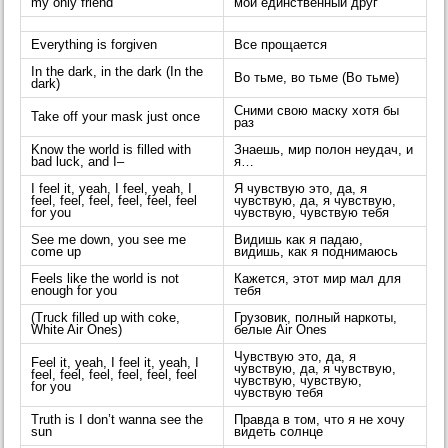
my only friend
мой единственный друг
Everything is forgiven
Все прощается
In the dark, in the dark (In the
Во тьме, во тьме (Во тьме)
dark)
Сними свою маску хотя бы
Take off your mask just once
раз
Know the world is filled with
Знаешь, мир полон неудач, и
bad luck, and I–
я…
I feel it, yeah, I feel, yeah, I
Я чувствую это, да, я
feel, feel, feel, feel, feel, feel
чувствую, да, я чувствую,
for you
чувствую, чувствую тебя
See me down, you see me
Видишь как я падаю,
come up
видишь, как я поднимаюсь
Feels like the world is not
Кажется, этот мир мал для
enough for you
тебя
(Truck filled up with coke,
Грузовик, полный наркоты,
White Air Ones)
белые Air Ones
Чувствую это, да, я
Feel it, yeah, I feel it, yeah, I
чувствую, да, я чувствую,
feel, feel, feel, feel, feel, feel
чувствую, чувствую,
for you
чувствую тебя
Truth is I don’t wanna see the
Правда в том, что я не хочу
sun
видеть солнце