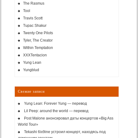
The Rasmus
Tool
Travis Scott
Tupac Shakur
Twenty One Pilots
Tyler, The Creator
Within Temptation
XXXTentacion
Yung Lean
Yungblud
Свежие записи
Yung Lean: Forever Yung — перевод
Lil Peep: around the world — перевод
Post Malone анонсировал даты концертов «Big Ass
World Tour»
Tekashi 6ix9ine устроил концерт, находясь под
домашним арестом