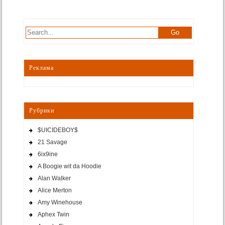
Реклама
Рубрики
$UICIDEBOY$
21 Savage
6ix9ine
A Boogie wit da Hoodie
Alan Walker
Alice Merton
Amy Winehouse
Aphex Twin