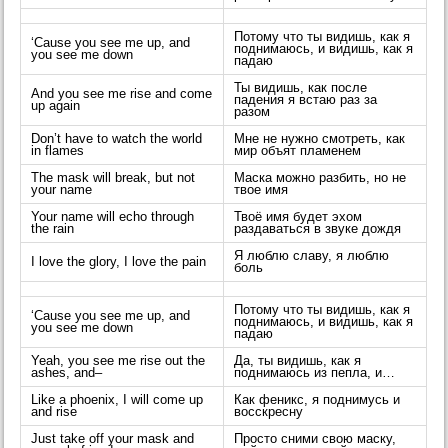
Потому что ты видишь, как я
‘Cause you see me up, and
поднимаюсь, и видишь, как я
you see me down
падаю
Ты видишь, как после
And you see me rise and come
падения я встаю раз за
up again
разом
Don’t have to watch the world
Мне не нужно смотреть, как
in flames
мир объят пламенем
The mask will break, but not
Маска можно разбить, но не
your name
твое имя
Your name will echo through
Твоё имя будет эхом
the rain
раздаваться в звуке дождя
Я люблю славу, я люблю
I love the glory, I love the pain
боль
Потому что ты видишь, как я
‘Cause you see me up, and
поднимаюсь, и видишь, как я
you see me down
падаю
Yeah, you see me rise out the
Да, ты видишь, как я
ashes, and–
поднимаюсь из пепла, и…
Like a phoenix, I will come up
Как феникс, я поднимусь и
and rise
восскресну
Just take off your mask and
Просто сними свою маску,