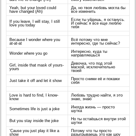
Yeah, but your loved could
Да, но твоя любовь могла бы
have changed (Ah)
все изменить
Если ты уйдешь, я останусь.
If you leave, I will stay, I still
И сейчас я все еще люблю
love you today
тебя
Because I wonder where you
Всё потому что мне
at-at-at
интересно, где ты сейчас?
Интересно, куда ты
Wonder where you go
направляешься
Девочка, что под этой
Girl, inside that mask of yours-
маской, исключительно
yours
твоей
Просто сними её и покажи
Just take it off and let it show
себя
Love is hard to find, I know-
Любовь трудно найти, я это
know
знаю, знаю
Иногда жизнь — просто
Sometimes life is just a joke
шутка
Но ты остаёшься внутри этой
But you stay inside the joke
шутки
‘Cause you just play it like a
Потому что ты просто
show
разыгрываешь это как шоу