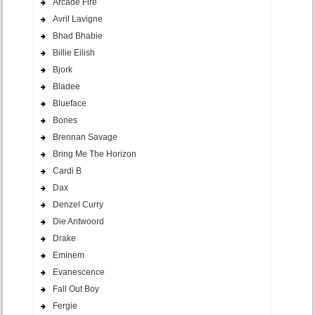
Arcade Fire
Avril Lavigne
Bhad Bhabie
Billie Eilish
Bjork
Bladee
Blueface
Bones
Brennan Savage
Bring Me The Horizon
Cardi B
Dax
Denzel Curry
Die Antwoord
Drake
Eminem
Evanescence
Fall Out Boy
Fergie