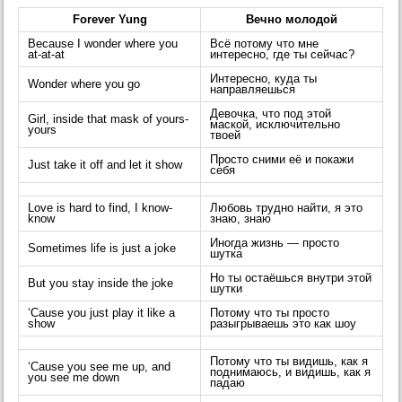
Forever Yung
Вечно молодой
Because I wonder where you
Всё потому что мне
at-at-at
интересно, где ты сейчас?
Интересно, куда ты
Wonder where you go
направляешься
Девочка, что под этой
Girl, inside that mask of yours-
маской, исключительно
yours
твоей
Просто сними её и покажи
Just take it off and let it show
себя
Love is hard to find, I know-
Любовь трудно найти, я это
know
знаю, знаю
Иногда жизнь — просто
Sometimes life is just a joke
шутка
Но ты остаёшься внутри этой
But you stay inside the joke
шутки
‘Cause you just play it like a
Потому что ты просто
show
разыгрываешь это как шоу
Потому что ты видишь, как я
‘Cause you see me up, and
поднимаюсь, и видишь, как я
you see me down
падаю