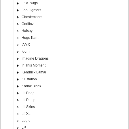
FKA Twigs
Foo Fighters
Ghostemane
Gorillaz
Halsey
Hugo Kant
IAMX
Igorrr
Imagine Dragons
In This Moment
Kendrick Lamar
Killstation
Kodak Black
Lil Peep
Lil Pump
Lil Skies
Lil Xan
Logic
LP