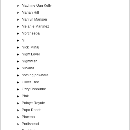
Machine Gun Kelly
Marian Hill
Marilyn Manson
Melanie Martinez
Morcheeba
NF
Nicki Minaj
Night Lovell
Nightwish
Nirvana
nothing,nowhere
Oliver Tree
Ozzy Osbourne
P!nk
Palaye Royale
Papa Roach
Placebo
Portishead