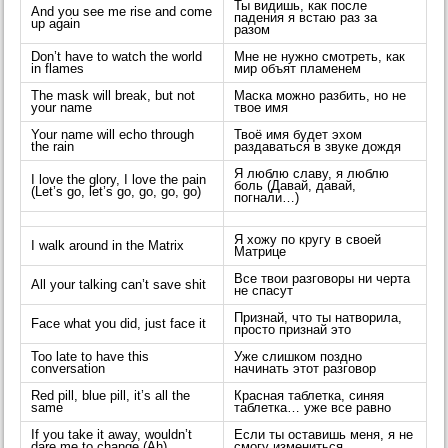
Ты видишь, как после
And you see me rise and come
падения я встаю раз за
up again
разом
Don’t have to watch the world
Мне не нужно смотреть, как
in flames
мир объят пламенем
The mask will break, but not
Маска можно разбить, но не
your name
твое имя
Your name will echo through
Твоё имя будет эхом
the rain
раздаваться в звуке дождя
Я люблю славу, я люблю
I love the glory, I love the pain
боль (Давай, давай,
(Let’s go, let’s go, go, go, go)
погнали…)
Я хожу по кругу в своей
I walk around in the Matrix
Матрице
Все твои разговоры ни черта
All your talking can’t save shit
не спасут
Признай, что ты натворила,
Face what you did, just face it
просто признай это
Too late to have this
Уже слишком поздно
conversation
начинать этот разговор
Red pill, blue pill, it’s all the
Красная таблетка, синяя
same
таблетка… уже все равно
If you take it away, wouldn’t
Если ты оставишь меня, я не
dare me to change (Ah)
смогу измениться