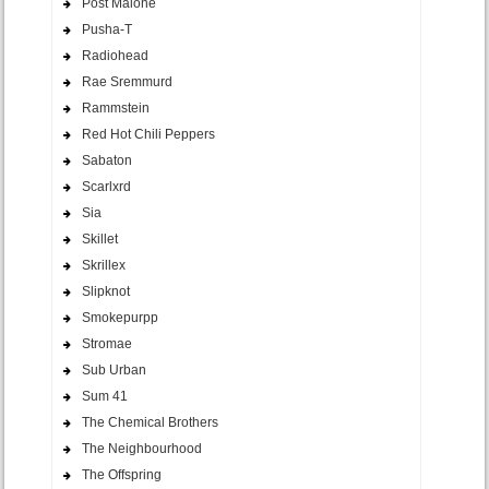
Post Malone
Pusha-T
Radiohead
Rae Sremmurd
Rammstein
Red Hot Chili Peppers
Sabaton
Scarlxrd
Sia
Skillet
Skrillex
Slipknot
Smokepurpp
Stromae
Sub Urban
Sum 41
The Chemical Brothers
The Neighbourhood
The Offspring