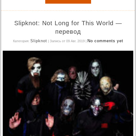
Slipknot: Not Long for This World —
перевод
Slipknot
No comments yet
Категория:
| Запись от 09 Авг. 2019
|