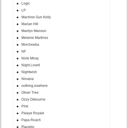
Logic
LP
Machine Gun Kelly
Marian Hill
Marilyn Manson
Melanie Martinez
Morcheeba
NF
Nicki Minaj
Night Lovell
Nightwish
Nirvana
nothing,nowhere
Oliver Tree
Ozzy Osbourne
P!nk
Palaye Royale
Papa Roach
Placebo