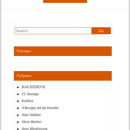
Реклама
Рубрики
$UICIDEBOY$
21 Savage
6ix9ine
A Boogie wit da Hoodie
Alan Walker
Alice Merton
Amy Winehouse