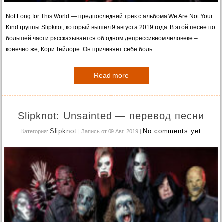
Not Long for This World — предпоследний трек с альбома We Are Not Your
Kind группы Slipknot, который вышел 9 августа 2019 года. В этой песне по
большей части рассказывается об одном депрессивном человеке –
конечно же, Кори Тейлоре. Он причиняет себе боль…
Read more
Slipknot: Unsainted — перевод песни
Slipknot
No comments yet
Категория:
| Запись от 09 Авг. 2019
|