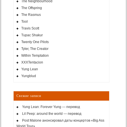
The Neighbourhood
The Offspring
The Rasmus
Tool
Travis Scott
Tupac Shakur
Twenty One Pilots
Tyler, The Creator
Within Temptation
XXXTentacion
Yung Lean
Yungblud
Свежие записи
Yung Lean: Forever Yung — перевод
Lil Peep: around the world — перевод
Post Malone анонсировал даты концертов «Big Ass
World Tour»