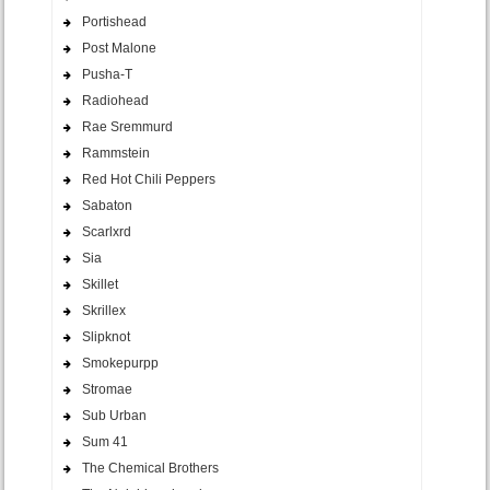
Portishead
Post Malone
Pusha-T
Radiohead
Rae Sremmurd
Rammstein
Red Hot Chili Peppers
Sabaton
Scarlxrd
Sia
Skillet
Skrillex
Slipknot
Smokepurpp
Stromae
Sub Urban
Sum 41
The Chemical Brothers