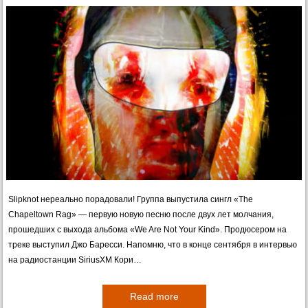
Slipknot нереально порадовали! Группа выпустила сингл «The
Chapeltown Rag» — первую новую песню после двух лет молчания,
прошедших с выхода альбома «We Are Not Your Kind». Продюсером на
треке выступил Джо Баресси. Напомню, что в конце сентября в интервью
на радиостанции SiriusXM Кори…
Read more