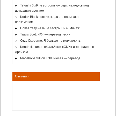
Tekashi 6ix9ine устроил концерт, находясь под
домашним арестом
Kodak Black против, когда его называют
наркоманом
Новая тату на лице сестры Ники Минаж
Travis Scott: 4X4 — перевод песни
Ozzy Osbourne: Я больше не могу ходить!
Kendrick Lamar: об альбоме «GNX» и конфликте с
Дрейком
Placebo: A Million Little Pieces — перевод
Счетчики