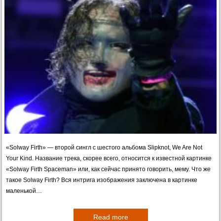
«Solway Firth» — второй сингл с шестого альбома Slipknot, We Are Not
Your Kind. Название трека, скорее всего, относится к известной картинке
«Solway Firth Spaceman» или, как сейчас принято говорить, мему. Что же
такое Solway Firth? Вся интрига изображения заключена в картинке
маленькой…
Read more