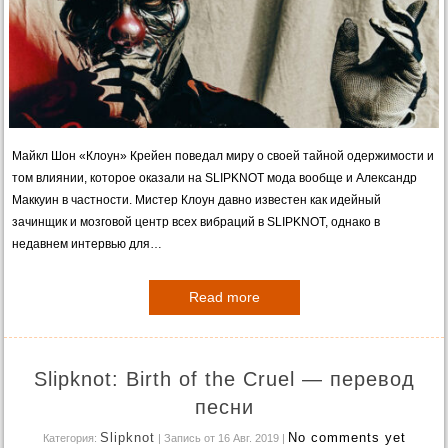
Майкл Шон «Клоун» Крейен поведал миру о своей тайной одержимости и
том влиянии, которое оказали на SLIPKNOT мода вообще и Александр
Маккуин в частности. Мистер Клоун давно известен как идейный
зачинщик и мозговой центр всех вибраций в SLIPKNOT, однако в
недавнем интервью для…
Read more
Slipknot: Birth of the Cruel — перевод
песни
Slipknot
No comments yet
Категория:
| Запись от 16 Авг. 2019
|