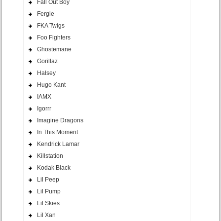
Fall Out Boy
Fergie
FKA Twigs
Foo Fighters
Ghostemane
Gorillaz
Halsey
Hugo Kant
IAMX
Igorrr
Imagine Dragons
In This Moment
Kendrick Lamar
Killstation
Kodak Black
Lil Peep
Lil Pump
Lil Skies
Lil Xan