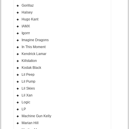
Gorillaz
Halsey
Hugo Kant
IAMX
Igorrr
Imagine Dragons
In This Moment
Kendrick Lamar
Killstation
Kodak Black
Lil Peep
Lil Pump
Lil Skies
Lil Xan
Logic
LP
Machine Gun Kelly
Marian Hill