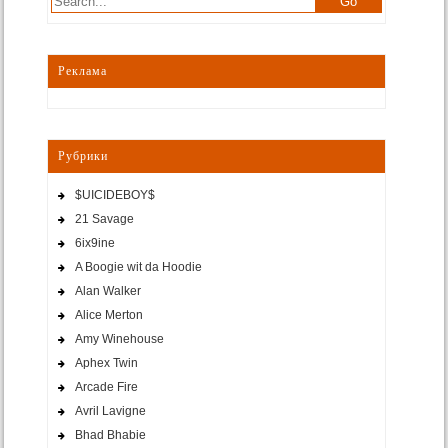
Реклама
Рубрики
$UICIDEBOY$
21 Savage
6ix9ine
A Boogie wit da Hoodie
Alan Walker
Alice Merton
Amy Winehouse
Aphex Twin
Arcade Fire
Avril Lavigne
Bhad Bhabie