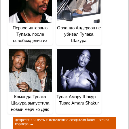
Первое интервью
Орландо Андерсон не
Тупака, после
убивал Тупака
освобождения из
Шакура
тюрьмы
Команда Тупака
Тупак Амару Шакур —
Шакура выпустила
Tupac Amaru Shakur
новый мерч ко Дню
Матери
депрессия и путь к исцелению создателя iamx – криса
корнера
→