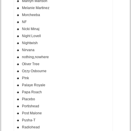
Marilyn Manson
Melanie Martinez
Morcheeba
NF
Nicki Minaj
Night Lovell
Nightwish
Nirvana
nothing,nowhere
Oliver Tree
Ozzy Osbourne
P!nk
Palaye Royale
Papa Roach
Placebo
Portishead
Post Malone
Pusha-T
Radiohead