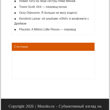
Новая тату на лице сестры Ники Минаж
Travis Scott: 4X4 — перевод песни
Ozzy Osbourne: Я больше не могу ходить!
Kendrick Lamar: об альбоме «GNX» и конфликте с
Дрейком
Placebo: A Million Little Pieces — перевод
Счетчики
Copyright 2026 |
Muzoko.ru - Субъективный взгляд на