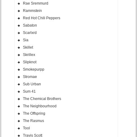
Rae Sremmurd
Rammstein
Red Hot Chili Peppers
Sabaton
Scarlxrd
Sia
Skillet
Skrillex
Slipknot
Smokepurpp
Stromae
Sub Urban
Sum 41
The Chemical Brothers
The Neighbourhood
The Offspring
The Rasmus
Tool
Travis Scott