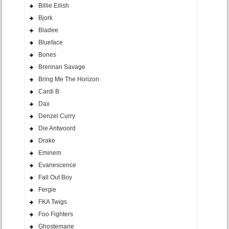
Billie Eilish
Bjork
Bladee
Blueface
Bones
Brennan Savage
Bring Me The Horizon
Cardi B
Dax
Denzel Curry
Die Antwoord
Drake
Eminem
Evanescence
Fall Out Boy
Fergie
FKA Twigs
Foo Fighters
Ghostemane