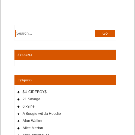
Реклама
Рубрики
$UICIDEBOY$
21 Savage
6ix9ine
A Boogie wit da Hoodie
Alan Walker
Alice Merton