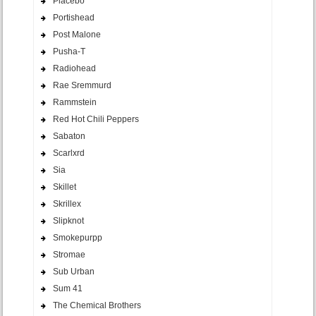
Placebo
Portishead
Post Malone
Pusha-T
Radiohead
Rae Sremmurd
Rammstein
Red Hot Chili Peppers
Sabaton
Scarlxrd
Sia
Skillet
Skrillex
Slipknot
Smokepurpp
Stromae
Sub Urban
Sum 41
The Chemical Brothers