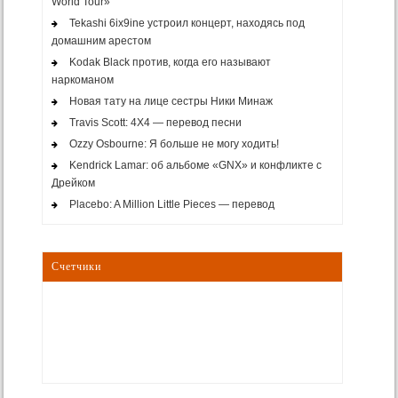
World Tour»
Tekashi 6ix9ine устроил концерт, находясь под
домашним арестом
Kodak Black против, когда его называют
наркоманом
Новая тату на лице сестры Ники Минаж
Travis Scott: 4X4 — перевод песни
Ozzy Osbourne: Я больше не могу ходить!
Kendrick Lamar: об альбоме «GNX» и конфликте с
Дрейком
Placebo: A Million Little Pieces — перевод
Счетчики