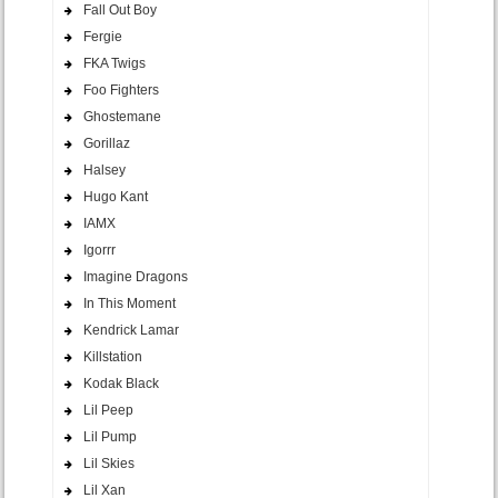
Fall Out Boy
Fergie
FKA Twigs
Foo Fighters
Ghostemane
Gorillaz
Halsey
Hugo Kant
IAMX
Igorrr
Imagine Dragons
In This Moment
Kendrick Lamar
Killstation
Kodak Black
Lil Peep
Lil Pump
Lil Skies
Lil Xan