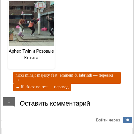
Aphex Twin и Розовые
Котята
nicki minaj: majesty feat. eminem & labrinth — перевод
→
←
lil skies: no rest — перевод
1
Оставить комментарий
Войти через