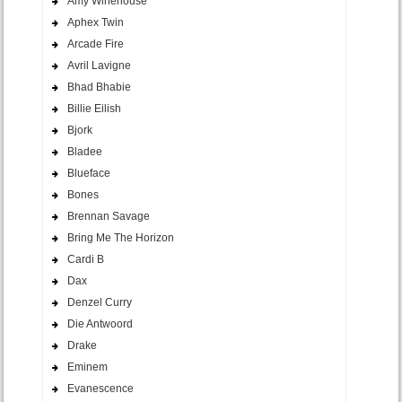
Amy Winehouse
Aphex Twin
Arcade Fire
Avril Lavigne
Bhad Bhabie
Billie Eilish
Bjork
Bladee
Blueface
Bones
Brennan Savage
Bring Me The Horizon
Cardi B
Dax
Denzel Curry
Die Antwoord
Drake
Eminem
Evanescence