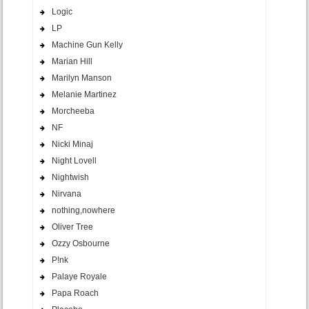
Logic
LP
Machine Gun Kelly
Marian Hill
Marilyn Manson
Melanie Martinez
Morcheeba
NF
Nicki Minaj
Night Lovell
Nightwish
Nirvana
nothing,nowhere
Oliver Tree
Ozzy Osbourne
P!nk
Palaye Royale
Papa Roach