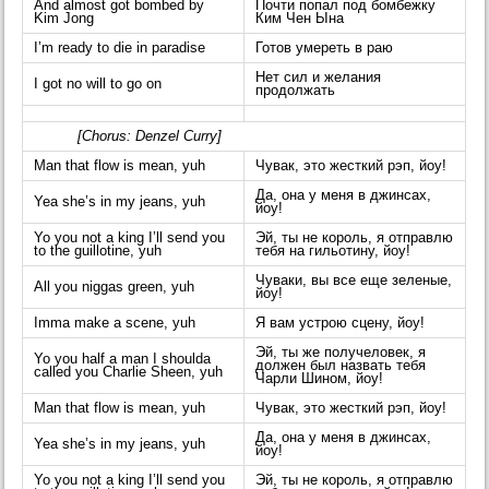
And almost got bombed by
Почти попал под бомбежку
Kim Jong
Ким Чен Ына
I’m ready to die in paradise
Готов умереть в раю
Нет сил и желания
I got no will to go on
продолжать
[Chorus: Denzel Curry]
Man that flow is mean, yuh
Чувак, это жесткий рэп, йоу!
Да, она у меня в джинсах,
Yea she’s in my jeans, yuh
йоу!
Yo you not a king I’ll send you
Эй, ты не король, я отправлю
to the guillotine, yuh
тебя на гильотину, йоу!
Чуваки, вы все еще зеленые,
All you niggas green, yuh
йоу!
Imma make a scene, yuh
Я вам устрою сцену, йоу!
Эй, ты же получеловек, я
Yo you half a man I shoulda
должен был назвать тебя
called you Charlie Sheen, yuh
Чарли Шином, йоу!
Man that flow is mean, yuh
Чувак, это жесткий рэп, йоу!
Да, она у меня в джинсах,
Yea she’s in my jeans, yuh
йоу!
Yo you not a king I’ll send you
Эй, ты не король, я отправлю