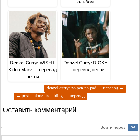
альбом
Denzel Curry: WISH ft
Denzel Curry: RICKY
Kiddo Marv — перевод
— перевод песни
песни
denzel curry: no pen no pad — перевод
→
←
post malone: trembling — перевод
Оставить комментарий
Войти через