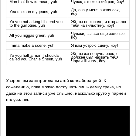
Man that flow is mean, yuh
Чувак, это жесткий рэп, йоу!
Да, она у меня в джинсах,
Yea she’s in my jeans, yuh
йоу!
Yo you not a king I’ll send you
Эй, ты не король, я отправлю
to the guillotine, yuh
тебя на гильотину, йоу!
Чуваки, вы все еще зеленые,
All you niggas green, yuh
йоу!
Imma make a scene, yuh
Я вам устрою сцену, йоу!
Эй, ты же получеловек, я
Yo you half a man I shoulda
должен был назвать тебя
called you Charlie Sheen, yuh
Чарли Шином, йоу!
Уверен, вы заинтригованы этой коллаборацией. К
сожалению, пока можно послушать лишь демку трека, но
даже на этой записи уже слышно, насколько круто у парней
получилось.