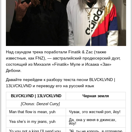
Над саундом трека поработали Finatik & Zac (также
известные, как FNZ), — австралийский продюсерский дуэт,
состоящий из Михаэля «Finatik» Муле и Исаака «Зак»
Дебони.
Давайте перейдем к разбору текста песни BLVCKLVND |
13LVCKLVND и переводу его на русский язык
BLVCKLVND | 13LVCKLVND
Черная земля
[Chorus: Denzel Curry]
Man that flow is mean, yuh
Чувак, это жесткий рэп, йоу!
Да, она у меня в джинсах,
Yea she’s in my jeans, yuh
йоу!
Yo you not a king I’ll send you
Эй, ты не король, я отправлю