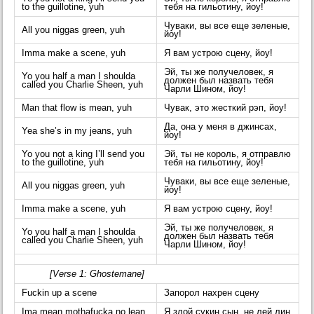
to the guillotine, yuh
тебя на гильотину, йоу!
Чуваки, вы все еще зеленые,
All you niggas green, yuh
йоу!
Imma make a scene, yuh
Я вам устрою сцену, йоу!
Эй, ты же получеловек, я
Yo you half a man I shoulda
должен был назвать тебя
called you Charlie Sheen, yuh
Чарли Шином, йоу!
Man that flow is mean, yuh
Чувак, это жесткий рэп, йоу!
Да, она у меня в джинсах,
Yea she’s in my jeans, yuh
йоу!
Yo you not a king I’ll send you
Эй, ты не король, я отправлю
to the guillotine, yuh
тебя на гильотину, йоу!
Чуваки, вы все еще зеленые,
All you niggas green, yuh
йоу!
Imma make a scene, yuh
Я вам устрою сцену, йоу!
Эй, ты же получеловек, я
Yo you half a man I shoulda
должен был назвать тебя
called you Charlie Sheen, yuh
Чарли Шином, йоу!
[Verse 1: Ghostemane]
Fuckin up a scene
Запорол нахрен сцену
Ima mean mothafucka no lean
Я злой сукин сын, не лей лин