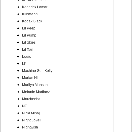
Kendrick Lamar
Killstation
Kodak Black
Lil Peep
Lil Pump
Lil Skies
Lil Xan
Logic
LP
Machine Gun Kelly
Marian Hill
Marilyn Manson
Melanie Martinez
Morcheeba
NF
Nicki Minaj
Night Lovell
Nightwish