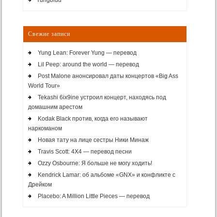
Свежие записи
Yung Lean: Forever Yung — перевод
Lil Peep: around the world — перевод
Post Malone анонсировал даты концертов «Big Ass
World Tour»
Tekashi 6ix9ine устроил концерт, находясь под
домашним арестом
Kodak Black против, когда его называют
наркоманом
Новая тату на лице сестры Ники Минаж
Travis Scott: 4X4 — перевод песни
Ozzy Osbourne: Я больше не могу ходить!
Kendrick Lamar: об альбоме «GNX» и конфликте с
Дрейком
Placebo: A Million Little Pieces — перевод