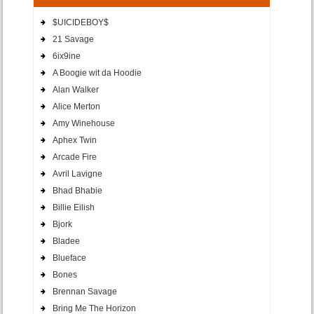
$UICIDEBOY$
21 Savage
6ix9ine
A Boogie wit da Hoodie
Alan Walker
Alice Merton
Amy Winehouse
Aphex Twin
Arcade Fire
Avril Lavigne
Bhad Bhabie
Billie Eilish
Bjork
Bladee
Blueface
Bones
Brennan Savage
Bring Me The Horizon