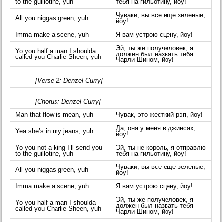
to the guillotine, yuh
тебя на гильотину, йоу!
Чуваки, вы все еще зеленые,
All you niggas green, yuh
йоу!
Imma make a scene, yuh
Я вам устрою сцену, йоу!
Эй, ты же получеловек, я
Yo you half a man I shoulda
должен был назвать тебя
called you Charlie Sheen, yuh
Чарли Шином, йоу!
[Verse 2: Denzel Curry]
[Chorus: Denzel Curry]
Man that flow is mean, yuh
Чувак, это жесткий рэп, йоу!
Да, она у меня в джинсах,
Yea she’s in my jeans, yuh
йоу!
Yo you not a king I’ll send you
Эй, ты не король, я отправлю
to the guillotine, yuh
тебя на гильотину, йоу!
Чуваки, вы все еще зеленые,
All you niggas green, yuh
йоу!
Imma make a scene, yuh
Я вам устрою сцену, йоу!
Эй, ты же получеловек, я
Yo you half a man I shoulda
должен был назвать тебя
called you Charlie Sheen, yuh
Чарли Шином, йоу!