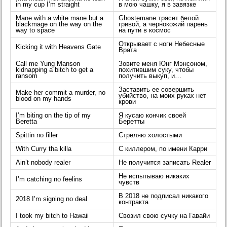
in my cup I’m straight
в мою чашку, я в завязке
Mane with a white mane but a
Ghostemane трясет белой
blackmage on the way on the
гривой, а чернокожий парень
way to space
на пути в космос
Открывает с ноги Небесные
Kicking it with Heavens Gate
Врата
Call me Yung Manson
Зовите меня Юнг Мэнсоном,
kidnapping a bitch to get a
похитившим суку, чтобы
ransom
получить выкуп, и…
Заставить ее совершить
Make her commit a murder, no
убийство, на моих руках нет
blood on my hands
крови
I’m biting on the tip of my
Я кусаю кончик своей
Beretta
Беретты
Spittin no filler
Стреляю холостыми
With Curry tha killa
С киллером, по имени Карри
Ain’t nobody realer
Не получится записать Realer
Не испытываю никаких
I’m catching no feelins
чувств
В 2018 не подписал никакого
2018 I’m signing no deal
контракта
I took my bitch to Hawaii
Свозил свою сучку на Гавайи