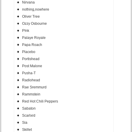
Nirvana
nothing,nowhere
Oliver Tree
Ozzy Osbourne
P!nk
Palaye Royale
Papa Roach
Placebo
Portishead
Post Malone
Pusha-T
Radiohead
Rae Sremmurd
Rammstein
Red Hot Chili Peppers
Sabaton
Scarlxrd
Sia
Skillet