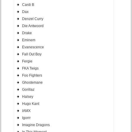
Cardi B
Dax
Denzel Curry
Die Antwoord
Drake
Eminem
Evanescence
Fall Out Boy
Fergie
FKA Twigs
Foo Fighters
Ghostemane
Gorillaz
Halsey
Hugo Kant
IAMX
Igorrr
Imagine Dragons
In This Moment