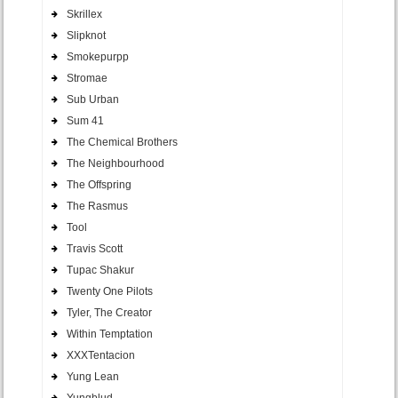
Skrillex
Slipknot
Smokepurpp
Stromae
Sub Urban
Sum 41
The Chemical Brothers
The Neighbourhood
The Offspring
The Rasmus
Tool
Travis Scott
Tupac Shakur
Twenty One Pilots
Tyler, The Creator
Within Temptation
XXXTentacion
Yung Lean
Yungblud