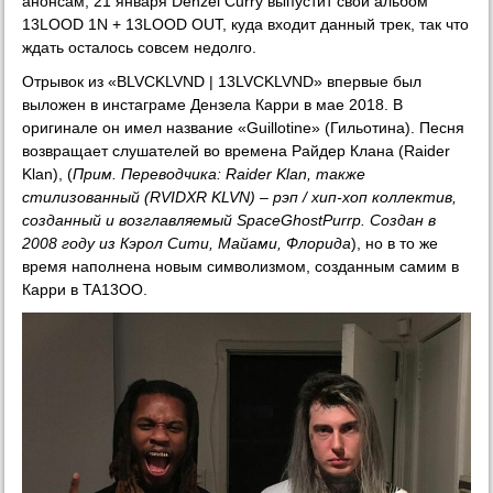
анонсам, 21 января Denzel Curry выпустит свой альбом
13LOOD 1N + 13LOOD OUT, куда входит данный трек, так что
ждать осталось совсем недолго.
Отрывок из «BLVCKLVND | 13LVCKLVND» впервые был
выложен в инстаграме Дензела Карри в мае 2018. В
оригинале он имел название «Guillotine» (Гильотина). Песня
возвращает слушателей во времена Райдер Клана (Raider
Klan), (
Прим. Переводчика: Raider Klan, также
стилизованный (RVIDXR KLVN) – рэп / хип-хоп коллектив,
созданный и возглавляемый SpaceGhostPurrp. Создан в
2008 году из Кэрол Сити, Майами, Флорида
), но в то же
время наполнена новым символизмом, созданным самим в
Карри в TA13OO.