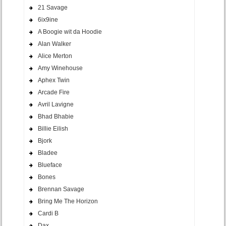
21 Savage
6ix9ine
A Boogie wit da Hoodie
Alan Walker
Alice Merton
Amy Winehouse
Aphex Twin
Arcade Fire
Avril Lavigne
Bhad Bhabie
Billie Eilish
Bjork
Bladee
Blueface
Bones
Brennan Savage
Bring Me The Horizon
Cardi B
Dax