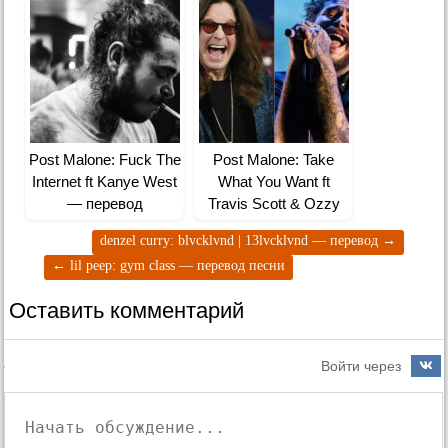
Post Malone: Fuck The
Post Malone: Take
Internet ft Kanye West
What You Want ft
— перевод
Travis Scott & Ozzy
Osbourne — перевод
denzel curry: blvcklvnd | 13lvcklvnd — перевод
→
←
lil peep: gym class — перевод песни
Оставить комментарий
Войти через