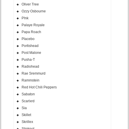
Oliver Tree
Ozzy Osbourne
P!nk
Palaye Royale
Papa Roach
Placebo
Portishead
Post Malone
Pusha-T
Radiohead
Rae Sremmurd
Rammstein
Red Hot Chili Peppers
Sabaton
Scarlxrd
Sia
Skillet
Skrillex
Slipknot