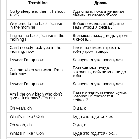
Trembling
Дрожь
Go to sleep and then I, I shoot
Иди спать, пока я не начал
a .45
палить из своего 45-ого
Welcome to the back, ’cause
Добро пожаловать обратно,
in the morning I
ведь утром я снова…
Engine the back, ’cause in the
Двинаюсь назад, ведь утром
morning I
я снова…
Can’t nobody fuck you in the
Никто не сможет трахать
morning, now
тебя утром, теперь
I swear I’m up now
Клянусь, я уже проснулся
Позвони мне, когда
Call me when you want, I’m a
захочешь, сейчас мне не до
fuck now
тебя
I swear I’m up now
Клянусь, я уже проснулся
Разве я единственная сучка,
Am I the only bitch who don’t
которая не трахается
give a fuck now? (Oh oh)
сейчас?
Oh yeah, oh
О да, о
What’s it like? Ooh
Куда это годится? ох…
Oh yeah, oh
О да, о
What’s it like? Ooh
Куда это годится? ох…