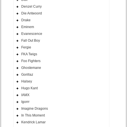
Denzel Curry
Die Antwoord
Drake
Eminem
Evanescence
Fall Out Boy
Fergie
FKA Twigs
Foo Fighters
Ghostemane
Gorillaz
Halsey
Hugo Kant
IAMX
Igorrr
Imagine Dragons
In This Moment
Kendrick Lamar