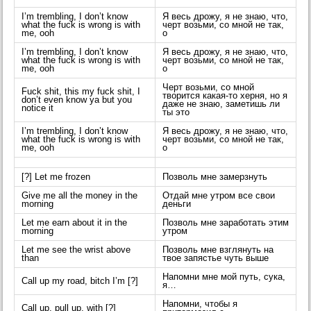
I’m trembling, I don’t know
Я весь дрожу, я не знаю, что,
what the fuck is wrong is with
черт возьми, со мной не так,
me, ooh
о
I’m trembling, I don’t know
Я весь дрожу, я не знаю, что,
what the fuck is wrong is with
черт возьми, со мной не так,
me, ooh
о
Черт возьми, со мной
Fuck shit, this my fuck shit, I
творится какая-то херня, но я
don’t even know ya but you
даже не знаю, заметишь ли
notice it
ты это
I’m trembling, I don’t know
Я весь дрожу, я не знаю, что,
what the fuck is wrong is with
черт возьми, со мной не так,
me, ooh
о
[?] Let me frozen
Позволь мне замерзнуть
Give me all the money in the
Отдай мне утром все свои
morning
деньги
Let me earn about it in the
Позволь мне заработать этим
morning
утром
Let me see the wrist above
Позволь мне взглянуть на
than
твое запястье чуть выше
Напомни мне мой путь, сука,
Call up my road, bitch I’m [?]
я…
Напомни, чтобы я
Call up, pull up, with [?]