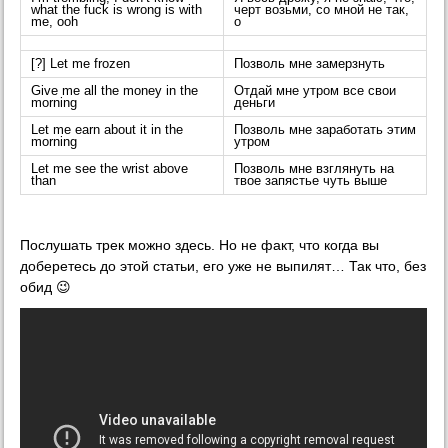
what the fuck is wrong is with
черт возьми, со мной не так,
me, ooh
о
[?] Let me frozen
Позволь мне замерзнуть
Give me all the money in the
Отдай мне утром все свои
morning
деньги
Let me earn about it in the
Позволь мне заработать этим
morning
утром
Let me see the wrist above
Позволь мне взглянуть на
than
твое запястье чуть выше
Послушать трек можно здесь. Но не факт, что когда вы
доберетесь до этой статьи, его уже не выпилят… Так что, без
обид 😉