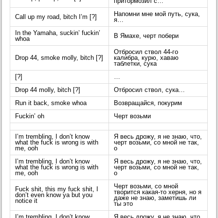
притормозил с…
Напомни мне мой путь, сука,
Call up my road, bitch I’m [?]
я…
In the Yamaha, suckin’ fuckin’
В Ямахе, черт побери
whoa
Отбросил ствол 44-го
Drop 44, smoke molly, bitch [?]
калибра, курю, хаваю
таблетки, сука
[?]
…
Drop 44 molly, bitch [?]
Отбросил ствол, сука…
Run it back, smoke whoa
Возвращайся, покурим
Fuckin’ oh
Черт возьми
I’m trembling, I don’t know
Я весь дрожу, я не знаю, что,
what the fuck is wrong is with
черт возьми, со мной не так,
me, ooh
о
I’m trembling, I don’t know
Я весь дрожу, я не знаю, что,
what the fuck is wrong is with
черт возьми, со мной не так,
me, ooh
о
Черт возьми, со мной
Fuck shit, this my fuck shit, I
творится какая-то херня, но я
don’t even know ya but you
даже не знаю, заметишь ли
notice it
ты это
I’m trembling, I don’t know
Я весь дрожу, я не знаю, что,