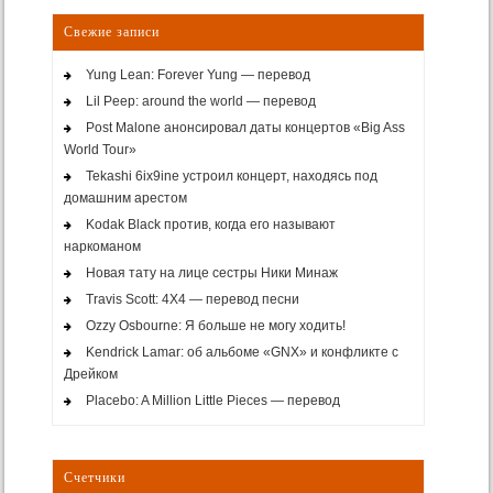
Свежие записи
Yung Lean: Forever Yung — перевод
Lil Peep: around the world — перевод
Post Malone анонсировал даты концертов «Big Ass
World Tour»
Tekashi 6ix9ine устроил концерт, находясь под
домашним арестом
Kodak Black против, когда его называют
наркоманом
Новая тату на лице сестры Ники Минаж
Travis Scott: 4X4 — перевод песни
Ozzy Osbourne: Я больше не могу ходить!
Kendrick Lamar: об альбоме «GNX» и конфликте с
Дрейком
Placebo: A Million Little Pieces — перевод
Счетчики