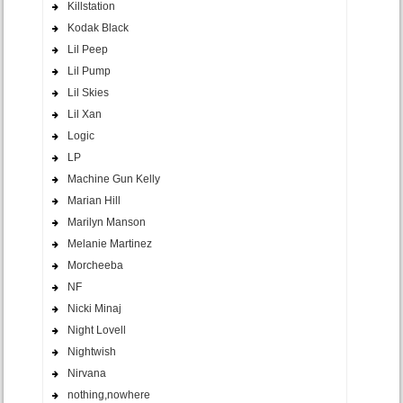
Killstation
Kodak Black
Lil Peep
Lil Pump
Lil Skies
Lil Xan
Logic
LP
Machine Gun Kelly
Marian Hill
Marilyn Manson
Melanie Martinez
Morcheeba
NF
Nicki Minaj
Night Lovell
Nightwish
Nirvana
nothing,nowhere