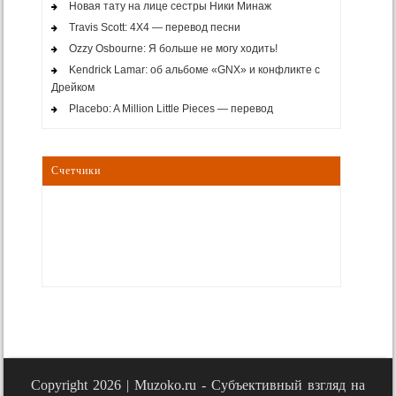
Новая тату на лице сестры Ники Минаж
Travis Scott: 4X4 — перевод песни
Ozzy Osbourne: Я больше не могу ходить!
Kendrick Lamar: об альбоме «GNX» и конфликте с
Дрейком
Placebo: A Million Little Pieces — перевод
Счетчики
Copyright 2026 |
Muzoko.ru - Субъективный взгляд на