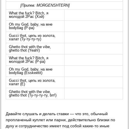
[Припев: MORGENSHTERN]
What the fuck? Bitch, я
молодой 2Pac (Хэй)
Oh my God, baby, на мне
bodybag (Р-ра)
Gucci thot, цепь из золота,
халат (Ту-ту-ту-ту)
Ghetto thot with the vibe,
ghetto thot (Yeah!)
What the fuck? Bitch, я
молодой 2Pac (Р-ра)
Oh my God, baby, на мне
bodybag (Esskeetit)
Gucci thot, цепь из золота,
халат (Е)
Ghetto thot with the vibe,
ghetto thot (Ту-ту-ту-ту, brr!)
Давайте слушать и делать ставки — что это, обычный
проплаченый куплет или парни, действительно близки по
духу и сотрудничество имеет под собой какие-то иные