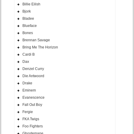
Billie Eilish
Bjork
Bladee
Blueface
Bones
Brennan Savage
Bring Me The Horizon
Cardi B
Dax
Denzel Curry
Die Antwoord
Drake
Eminem
Evanescence
Fall Out Boy
Fergie
FKA Twigs
Foo Fighters
Ghostemane