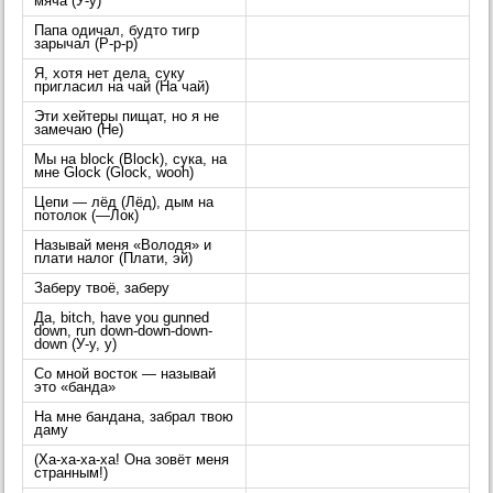
мяча (У-у)
Папа одичал, будто тигр
зарычал (Р-р-р)
Я, хотя нет дела, суку
пригласил на чай (На чай)
Эти хейтеры пищат, но я не
замечаю (Не)
Мы на block (Block), сука, на
мне Glock (Glock, wooh)
Цепи — лёд (Лёд), дым на
потолок (—Лок)
Называй меня «Володя» и
плати налог (Плати, эй)
Заберу твоё, заберу
Да, bitch, have you gunned
down, run down-down-down-
down (У-у, у)
Со мной восток — называй
это «банда»
На мне бандана, забрал твою
даму
(Ха-ха-ха-ха! Она зовёт меня
странным!)