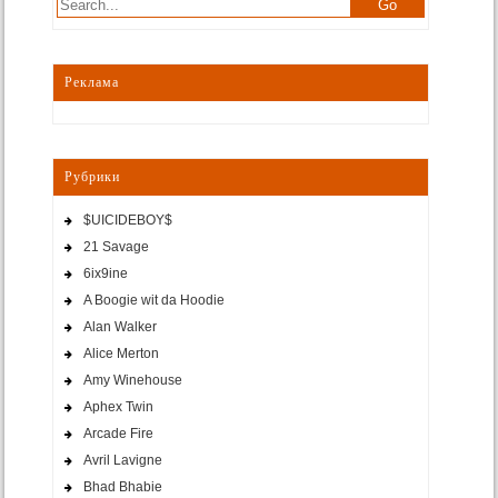
Реклама
Рубрики
$UICIDEBOY$
21 Savage
6ix9ine
A Boogie wit da Hoodie
Alan Walker
Alice Merton
Amy Winehouse
Aphex Twin
Arcade Fire
Avril Lavigne
Bhad Bhabie