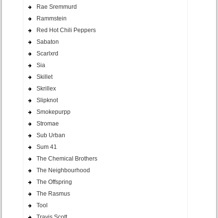
Rae Sremmurd
Rammstein
Red Hot Chili Peppers
Sabaton
Scarlxrd
Sia
Skillet
Skrillex
Slipknot
Smokepurpp
Stromae
Sub Urban
Sum 41
The Chemical Brothers
The Neighbourhood
The Offspring
The Rasmus
Tool
Travis Scott