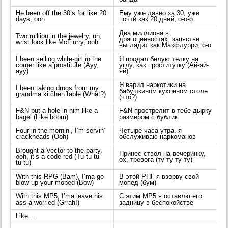
He been off the 30’s for like 20
Ему уже давно за 30, уже
days, ooh
почти как 20 дней, о-о-о
Два миллиона в
Two million in the jewelry, uh,
драгоценностях, запястье
wrist look like McFlurry, ooh
выглядит как Макфлурри, о-о
I been selling white-girl in the
Я продал белую телку на
corner like a prostitute (Ayy,
углу, как проститутку (Ай-яй-
ayy)
яй)
Я варил наркотики на
I been taking drugs from my
бабушкином кухонном столе
grandma kitchen table (What?)
(что?)
F&N put a hole in him like a
F&N прострелит в тебе дырку
bagel (Like boom)
размером с бублик
Four in the mornin’, I’m servin’
Четыре часа утра, я
crackheads (Ooh)
обслуживаю наркоманов
Brought a Vector to the party,
Принес ствол на вечеринку,
ooh, it’s a code red (Tu-tu-tu-
ох, тревога (ту-ту-ту-ту)
tu-tu)
With this RPG (Bam), I’ma go
В этой РПГ я взорву свой
blow up your moped (Bow)
мопед (бум)
With this MP5, I’ma leave his
С этим MP5 я оставлю его
ass a-worried (Grrah!)
задницу в беспокойстве
Like…