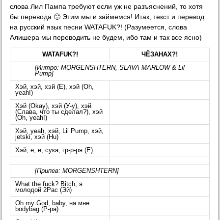
слова Лил Пампа требуют если уж не разъяснений, то хотя
бы перевода 🙂 Этим мы и займемся! Итак, текст и перевод
на русский язык песни WATAFUK?! (Разумеется, слова
Алишера мы переводить не будем, ибо там и так все ясно)
WATAFUK?!
ЧЁЗАНАХ?!
[Интро: MORGENSHTERN, SLAVA MARLOW & Lil
Pump]
Хэй, хэй, хэй (Е), хэй (Oh,
yeah!)
Хэй (Okay), хэй (У-у), хэй
(Слава, что ты сделал?), хэй
(Oh, yeah!)
Хэй, yeah, хэй, Lil Pump, хэй,
jetski, хэй (Hu)
Хэй, е, е, сука, гр-р-ря (Е)
[Припев: MORGENSHTERN]
What the fuck? Bitch, я
молодой 2Pac (Эй)
Oh my God, baby, на мне
bodybag (Р-ра)