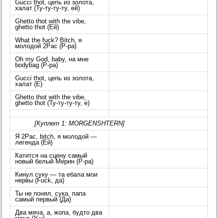
Gucci thot, цепь из золота,
халат (Ту-ту-ту-ту, ей)
Ghetto thot with the vibe,
ghetto thot (Ей)
What the fuck? Bitch, я
молодой 2Pac (Р-ра)
Oh my God, baby, на мне
bodybag (Р-ра)
Gucci thot, цепь из золота,
халат (Е)
Ghetto thot with the vibe,
ghetto thot (Ту-ту-ту-ту, е)
[Куплет 1: MORGENSHTERN]
Я 2Pac, bitch, я молодой —
легенда (Ей)
Катится на сцену самый
новый белый Мерин (Р-ра)
Кинул суку — та ебала мои
нервы (Fuck, да)
Ты не понял, сука, папа
самый первый (Да)
Два мяча, а, жопа, будто два