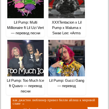
Lil Pump: Multi
XXXTentacion x Lil
Millionaire ft Lil Uzi Vert
Pump x Maluma x
— перевод песни
Swae Lee: «Arms
Around You» —
премьера клипа
Lil Pump: Too Much Ice
Lil Pump: Gucci Gang
ft Quavo — перевод
— перевод
песни
как джастин люблинер привел билли айлиш к мировой
славе
→