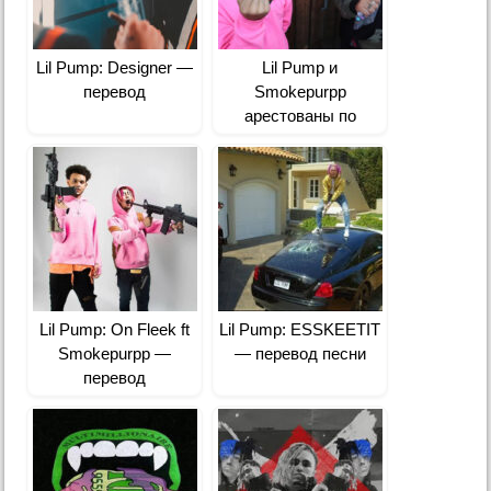
Lil Pump: Designer —
Lil Pump и
перевод
Smokepurpp
арестованы по
подозрению в
хранении наркотиков
Lil Pump: On Fleek ft
Lil Pump: ESSKEETIT
Smokepurpp —
— перевод песни
перевод