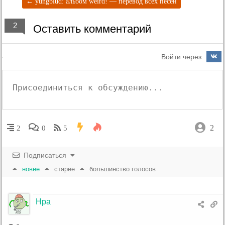
←
yungblud: альбом weird! — перевод всех песен
2
Оставить комментарий
Войти через
2
2
0
5
Подписаться
новее
старее
большинство голосов
Нра