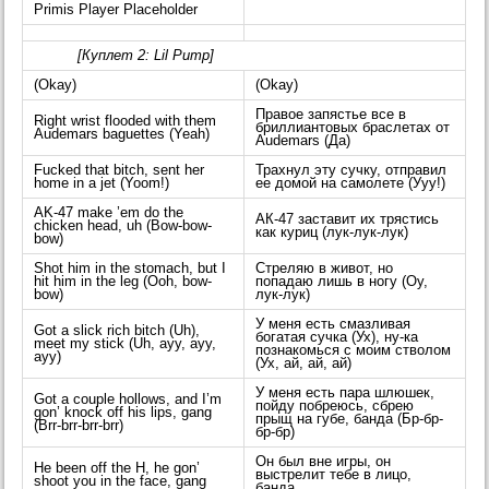
Primis Player Placeholder
[Куплет 2: Lil Pump]
(Okay)
(Okay)
Правое запястье все в
Right wrist flooded with them
бриллиантовых браслетах от
Audemars baguettes (Yeah)
Audemars (Да)
Fucked that bitch, sent her
Трахнул эту сучку, отправил
home in a jet (Yoom!)
ее домой на самолете (Ууу!)
AK-47 make ’em do the
АК-47 заставит их трястись
chicken head, uh (Bow-bow-
как куриц (лук-лук-лук)
bow)
Shot him in the stomach, but I
Стреляю в живот, но
hit him in the leg (Ooh, bow-
попадаю лишь в ногу (Оу,
bow)
лук-лук)
У меня есть смазливая
Got a slick rich bitch (Uh),
богатая сучка (Ух), ну-ка
meet my stick (Uh, ayy, ayy,
познакомься с моим стволом
ayy)
(Ух, ай, ай, ай)
У меня есть пара шлюшек,
Got a couple hollows, and I’m
пойду побреюсь, сбрею
gon’ knock off his lips, gang
прыщ на губе, банда (Бр-бр-
(Brr-brr-brr-brr)
бр-бр)
Он был вне игры, он
He been off the H, he gon’
выстрелит тебе в лицо,
shoot you in the face, gang
банда