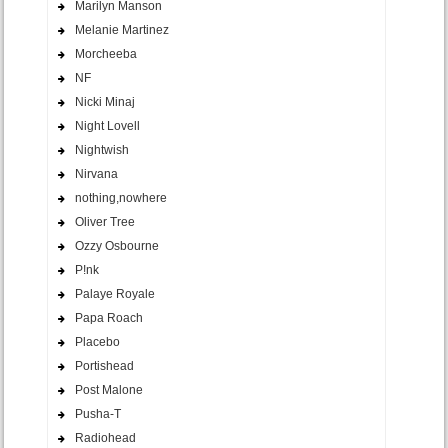
Marilyn Manson
Melanie Martinez
Morcheeba
NF
Nicki Minaj
Night Lovell
Nightwish
Nirvana
nothing,nowhere
Oliver Tree
Ozzy Osbourne
P!nk
Palaye Royale
Papa Roach
Placebo
Portishead
Post Malone
Pusha-T
Radiohead