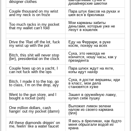
шаловливые сучки и
designer clothes
дизайнерские шмотки
Couple thousand on my wrist
Пара штук баксов на руках и
and my neck is on froze
шея вся в брюликах
Мои карманы забиты
Too much racks in my pocket
деньгами, которые уже не
that my wallet can’t fold
лезут в кошелек
Drive the ‘Rari off the lot, fuck
Еду на Феррари, в руке
my wrist up with the pot
косяк, похеру на всех
Сука, это никогда не
Bitch, this shit will never stop
кончится, ношу часы, как у
(brr), presidential on the clock
президента
Couple hoes up on a yacht, I
Пара шлюх ждут на яхте,
can not fuck with the ops
копы идут нахер
Сука, я достиг вершины, иди
Bitch, I made it to the top, go
в класс, мои дела
to class, I’m on the drop, ayy
становятся хуже
Went to the gun store, and I
Зашел в оружейную лавку,
bought a rocket (ooh)
купил себе пушку
Выложил лимон зелени
One million dollars, cash
налом из своего кармана
hangin’ out my pocket (damn)
(бля)
Я весь в брюликах, как будто
All these diamonds drippin’ on
меня обрызгали водой из
me, feelin’ like a water faucet
крана