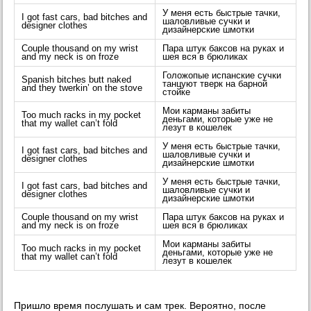
У меня есть быстрые тачки,
I got fast cars, bad bitches and
шаловливые сучки и
designer clothes
дизайнерские шмотки
Couple thousand on my wrist
Пара штук баксов на руках и
and my neck is on froze
шея вся в брюликах
Голожопые испанские сучки
Spanish bitches butt naked
танцуют тверк на барной
and they twerkin’ on the stove
стойке
Мои карманы забиты
Too much racks in my pocket
деньгами, которые уже не
that my wallet can’t fold
лезут в кошелек
У меня есть быстрые тачки,
I got fast cars, bad bitches and
шаловливые сучки и
designer clothes
дизайнерские шмотки
У меня есть быстрые тачки,
I got fast cars, bad bitches and
шаловливые сучки и
designer clothes
дизайнерские шмотки
Couple thousand on my wrist
Пара штук баксов на руках и
and my neck is on froze
шея вся в брюликах
Мои карманы забиты
Too much racks in my pocket
деньгами, которые уже не
that my wallet can’t fold
лезут в кошелек
Пришло время послушать и сам трек. Вероятно, после