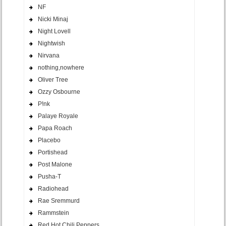
NF
Nicki Minaj
Night Lovell
Nightwish
Nirvana
nothing,nowhere
Oliver Tree
Ozzy Osbourne
P!nk
Palaye Royale
Papa Roach
Placebo
Portishead
Post Malone
Pusha-T
Radiohead
Rae Sremmurd
Rammstein
Red Hot Chili Peppers