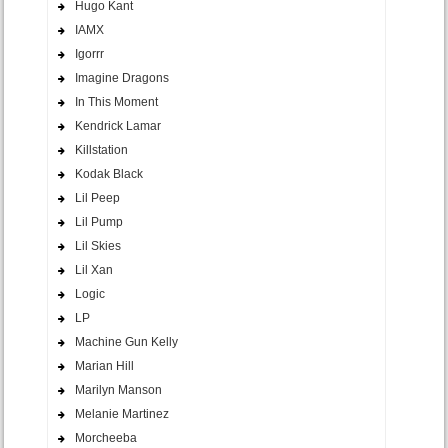
Hugo Kant
IAMX
Igorrr
Imagine Dragons
In This Moment
Kendrick Lamar
Killstation
Kodak Black
Lil Peep
Lil Pump
Lil Skies
Lil Xan
Logic
LP
Machine Gun Kelly
Marian Hill
Marilyn Manson
Melanie Martinez
Morcheeba