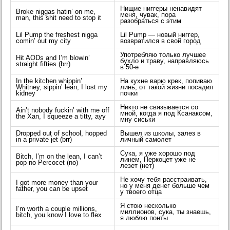
Нищие ниггеры ненавидят
Broke niggas hatin’ on me,
меня, чувак, пора
man, this shit need to stop it
разобраться с этим
Lil Pump the freshest nigga
Lil Pump — новый ниггер,
comin’ out my city
возвратился в свой город
Употребляю только лучшее
Hit AODs and I’m blowin’
бухло и траву, направляюсь
straight fifties (brr)
в 50-е
In the kitchen whippin’
На кухне варю крек, попиваю
Whitney, sippin’ lean, I lost my
линь, от такой жизни посадил
kidney
почки
Никто не связывается со
Ain’t nobody fuckin’ with me off
мной, когда я под Ксанаксом,
the Xan, I squeeze a titty, ayy
мну сиськи
Dropped out of school, hopped
Вышел из школы, залез в
in a private jet (brr)
личный самолет
Сука, я уже хорошо под
Bitch, I’m on the lean, I can’t
линем, Перкоцет уже не
pop no Percocet (no)
лезет (нет)
Не хочу тебя расстраивать,
I got more money than your
но у меня денег больше чем
father, you can be upset
у твоего отца
Я стою несколько
I’m worth a couple millions,
миллионов, сука, ты знаешь,
bitch, you know I love to flex
я люблю понты