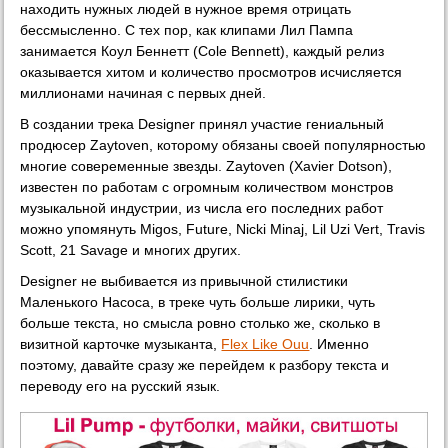
находить нужных людей в нужное время отрицать
бессмысленно. С тех пор, как клипами Лил Пампа
занимается Коул Беннетт (Cole Bennett), каждый релиз
оказывается хитом и количество просмотров исчисляется
миллионами начиная с первых дней.
В создании трека Designer принял участие гениальный
продюсер Zaytoven, которому обязаны своей популярностью
многие совеременные звезды. Zaytoven (Xavier Dotson),
известен по работам с огромным количеством монстров
музыкальной индустрии, из числа его последних работ
можно упомянуть Migos, Future, Nicki Minaj, Lil Uzi Vert, Travis
Scott, 21 Savage и многих других.
Designer не выбивается из привычной стилистики
Маленького Насоса, в треке чуть больше лирики, чуть
больше текста, но смысла ровно столько же, сколько в
визитной карточке музыканта,
Flex Like Ouu
. Именно
поэтому, давайте сразу же перейдем к разбору текста и
переводу его на русский язык.