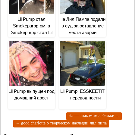
Lil Pump стал
На Лил Пампа подали
Smokepurpp-ом, а
в суд за оставление
Smokepurpp стал Lil
места аварии
Pump-ом
Lil Pump выпущен под
Lil Pump: ESSKEETIT
домашний арест
— перевод песни
sia — знакомимся ближе
→
←
good charlotte о творческом наследии лил пипа