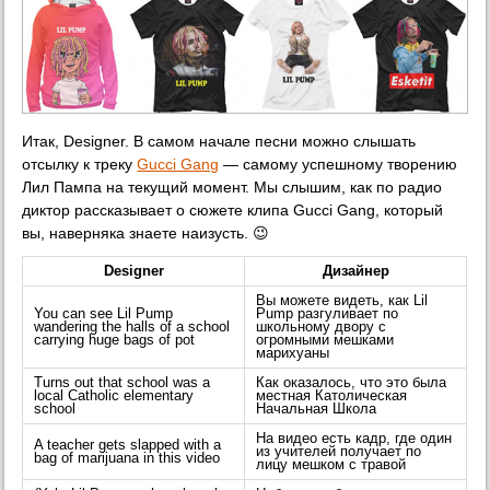
Итак, Designer. В самом начале песни можно слышать
отсылку к треку
Gucci Gang
— самому успешному творению
Лил Пампа на текущий момент. Мы слышим, как по радио
диктор рассказывает о сюжете клипа Gucci Gang, который
вы, наверняка знаете наизусть. 😉
Designer
Дизайнер
Вы можете видеть, как Lil
You can see Lil Pump
Pump разгуливает по
wandering the halls of a school
школьному двору с
carrying huge bags of pot
огромными мешками
марихуаны
Turns out that school was a
Как оказалось, что это была
local Catholic elementary
местная Католическая
school
Начальная Школа
На видео есть кадр, где один
A teacher gets slapped with a
из учителей получает по
bag of marijuana in this video
лицу мешком с травой