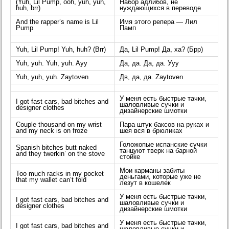
(Yuh, Lil Pump, ooh, yuh, yuh,
Набор адлибов, не
huh, brr)
нуждающихся в переводе
And the rapper’s name is Lil
Имя этого репера — Лил
Pump
Памп
Yuh, Lil Pump! Yuh, huh? (Brr)
Да, Lil Pump! Да, ха? (Брр)
Yuh, yuh. Yuh, yuh. Ayy
Да, да. Да, да. Ууу
Yuh, yuh, yuh. Zaytoven
Дв, да, да. Zaytoven
У меня есть быстрые тачки,
I got fast cars, bad bitches and
шаловливые сучки и
designer clothes
дизайнерские шмотки
Couple thousand on my wrist
Пара штук баксов на руках и
and my neck is on froze
шея вся в брюликах
Голожопые испанские сучки
Spanish bitches butt naked
танцуют тверк на барной
and they twerkin’ on the stove
стойке
Мои карманы забиты
Too much racks in my pocket
деньгами, которые уже не
that my wallet can’t fold
лезут в кошелек
У меня есть быстрые тачки,
I got fast cars, bad bitches and
шаловливые сучки и
designer clothes
дизайнерские шмотки
У меня есть быстрые тачки,
I got fast cars, bad bitches and