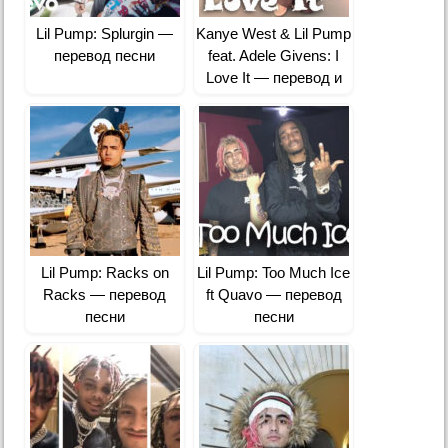
Lil Pump: Splurgin —
Kanye West & Lil Pump
перевод песни
feat. Adele Givens: I
Love It — перевод и
история песни
Lil Pump: Racks on
Lil Pump: Too Much Ice
Racks — перевод
ft Quavo — перевод
песни
песни