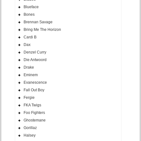
Blueface
Bones
Brennan Savage
Bring Me The Horizon
Cardi B
Dax
Denzel Curry
Die Antwoord
Drake
Eminem
Evanescence
Fall Out Boy
Fergie
FKA Twigs
Foo Fighters
Ghostemane
Gorillaz
Halsey