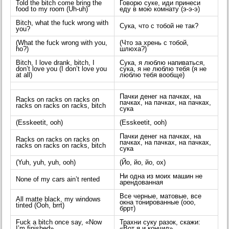
Told the bitch come bring the
Говорю суке, иди принеси
food to my room (Uh-uh)
еду в мою комнату (э-э-э)
Bitch, what the fuck wrong with
Сука, что с тобой не так?
you?
(What the fuck wrong with you,
(Что за хрень с тобой,
ho?)
шлюха?)
Bitch, I love drank, bitch, I
Сука, я люблю напиваться,
don’t love you (I don’t love you
сука, я не люблю тебя (я не
at all)
люблю тебя вообще)
Пачки денег на пачках, на
Racks on racks on racks on
пачках, на пачках, на пачках,
racks on racks on racks, bitch
сука
(Esskeetit, ooh)
(Esskeetit, ooh)
Пачки денег на пачках, на
Racks on racks on racks on
пачках, на пачках, на пачках,
racks on racks on racks, bitch
сука
(Yuh, yuh, yuh, ooh)
(Йо, йо, йо, ох)
Ни одна из моих машин не
None of my cars ain’t rented
арендованная
Все черные, матовые, все
All matte black, my windows
окна тонированные (ооо,
tinted (Ooh, brrt)
бррт)
Fuck a bitch once say, «Now
Трахни суку разок, скажи:
I’m finished»
«Вот я и кончил»