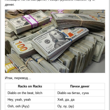
денег.
Итак, перевод…
Racks on Racks
Пачки денег
Diablo on the beat, bitch
Diablo на битах, сука
Hey, yeah, yeah
Хей, да, да
Ooh, ooh (Ayy)
Оу, оу, (ау)