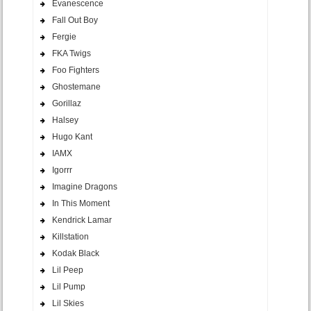
Evanescence
Fall Out Boy
Fergie
FKA Twigs
Foo Fighters
Ghostemane
Gorillaz
Halsey
Hugo Kant
IAMX
Igorrr
Imagine Dragons
In This Moment
Kendrick Lamar
Killstation
Kodak Black
Lil Peep
Lil Pump
Lil Skies