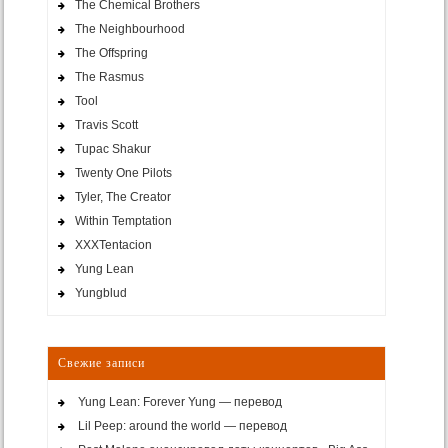
The Chemical Brothers
The Neighbourhood
The Offspring
The Rasmus
Tool
Travis Scott
Tupac Shakur
Twenty One Pilots
Tyler, The Creator
Within Temptation
XXXTentacion
Yung Lean
Yungblud
Свежие записи
Yung Lean: Forever Yung — перевод
Lil Peep: around the world — перевод