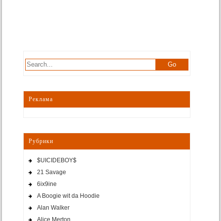
Реклама
Рубрики
$UICIDEBOY$
21 Savage
6ix9ine
A Boogie wit da Hoodie
Alan Walker
Alice Merton