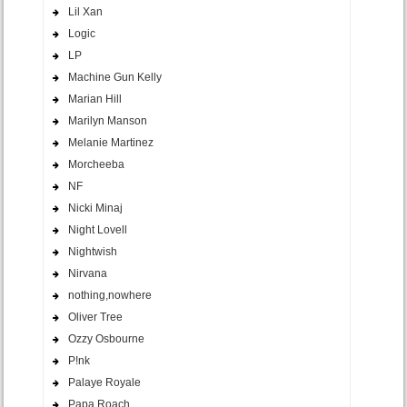
Lil Xan
Logic
LP
Machine Gun Kelly
Marian Hill
Marilyn Manson
Melanie Martinez
Morcheeba
NF
Nicki Minaj
Night Lovell
Nightwish
Nirvana
nothing,nowhere
Oliver Tree
Ozzy Osbourne
P!nk
Palaye Royale
Papa Roach