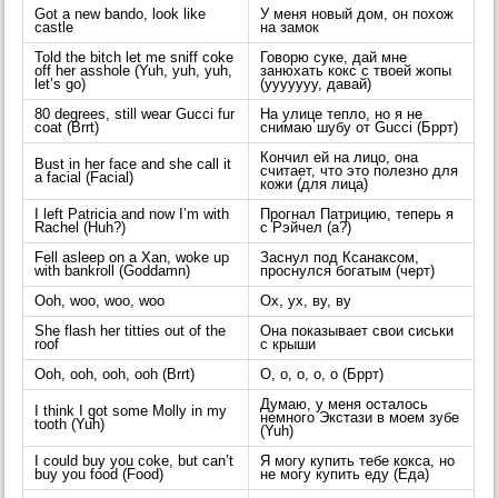
Got a new bando, look like
У меня новый дом, он похож
castle
на замок
Told the bitch let me sniff coke
Говорю суке, дай мне
off her asshole (Yuh, yuh, yuh,
занюхать кокс с твоей жопы
let’s go)
(ууууууу, давай)
80 degrees, still wear Gucci fur
На улице тепло, но я не
coat (Brrt)
снимаю шубу от Gucci (Бррт)
Кончил ей на лицо, она
Bust in her face and she call it
считает, что это полезно для
a facial (Facial)
кожи (для лица)
I left Patricia and now I’m with
Прогнал Патрицию, теперь я
Rachel (Huh?)
с Рэйчел (а?)
Fell asleep on a Xan, woke up
Заснул под Ксанаксом,
with bankroll (Goddamn)
проснулся богатым (черт)
Ooh, woo, woo, woo
Ох, ух, ву, ву
She flash her titties out of the
Она показывает свои сиськи
roof
с крыши
Ooh, ooh, ooh, ooh (Brrt)
О, о, о, о, о (Бррт)
Думаю, у меня осталось
I think I got some Molly in my
немного Экстази в моем зубе
tooth (Yuh)
(Yuh)
I could buy you coke, but can’t
Я могу купить тебе кокса, но
buy you food (Food)
не могу купить еду (Еда)