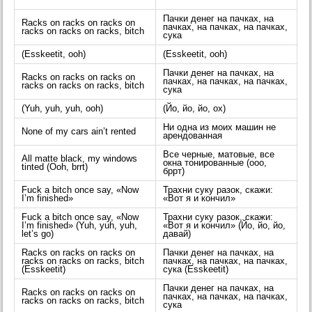
Пачки денег на пачках, на
Racks on racks on racks on
пачках, на пачках, на пачках,
racks on racks on racks, bitch
сука
(Esskeetit, ooh)
(Esskeetit, ooh)
Пачки денег на пачках, на
Racks on racks on racks on
пачках, на пачках, на пачках,
racks on racks on racks, bitch
сука
(Yuh, yuh, yuh, ooh)
(Йо, йо, йо, ох)
Ни одна из моих машин не
None of my cars ain’t rented
арендованная
Все черные, матовые, все
All matte black, my windows
окна тонированные (ооо,
tinted (Ooh, brrt)
бррт)
Fuck a bitch once say, «Now
Трахни суку разок, скажи:
I’m finished»
«Вот я и кончил»
Fuck a bitch once say, «Now
Трахни суку разок, скажи:
I’m finished» (Yuh, yuh, yuh,
«Вот я и кончил» (Йо, йо, йо,
let’s go)
давай)
Racks on racks on racks on
Пачки денег на пачках, на
racks on racks on racks, bitch
пачках, на пачках, на пачках,
(Esskeetit)
сука (Esskeetit)
Пачки денег на пачках, на
Racks on racks on racks on
пачках, на пачках, на пачках,
racks on racks on racks, bitch
сука