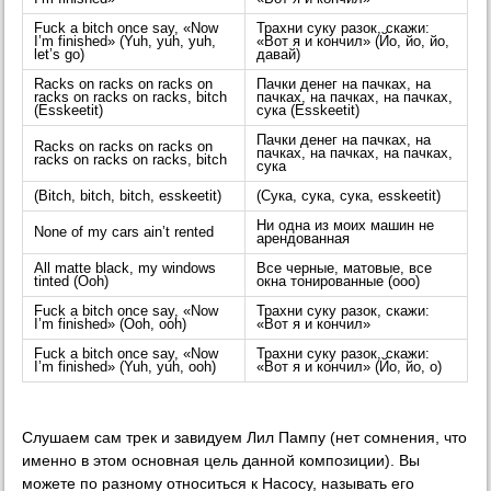
Fuck a bitch once say, «Now
Трахни суку разок, скажи:
I’m finished» (Yuh, yuh, yuh,
«Вот я и кончил» (Йо, йо, йо,
let’s go)
давай)
Racks on racks on racks on
Пачки денег на пачках, на
racks on racks on racks, bitch
пачках, на пачках, на пачках,
(Esskeetit)
сука (Esskeetit)
Пачки денег на пачках, на
Racks on racks on racks on
пачках, на пачках, на пачках,
racks on racks on racks, bitch
сука
(Bitch, bitch, bitch, esskeetit)
(Сука, сука, сука, esskeetit)
Ни одна из моих машин не
None of my cars ain’t rented
арендованная
All matte black, my windows
Все черные, матовые, все
tinted (Ooh)
окна тонированные (ооо)
Fuck a bitch once say, «Now
Трахни суку разок, скажи:
I’m finished» (Ooh, ooh)
«Вот я и кончил»
Fuck a bitch once say, «Now
Трахни суку разок, скажи:
I’m finished» (Yuh, yuh, ooh)
«Вот я и кончил» (Йо, йо, о)
Слушаем сам трек и завидуем Лил Пампу (нет сомнения, что
именно в этом основная цель данной композиции). Вы
можете по разному относиться к Насосу, называть его