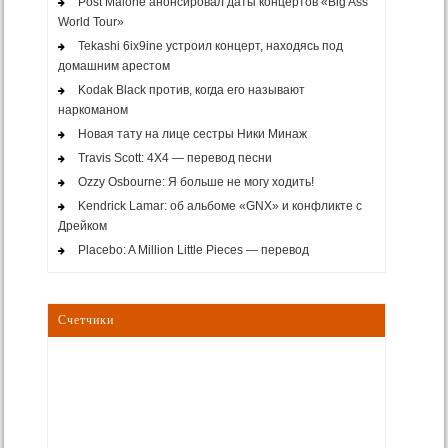
Post Malone анонсировал даты концертов «Big Ass
World Tour»
Tekashi 6ix9ine устроил концерт, находясь под
домашним арестом
Kodak Black против, когда его называют
наркоманом
Новая тату на лице сестры Ники Минаж
Travis Scott: 4X4 — перевод песни
Ozzy Osbourne: Я больше не могу ходить!
Kendrick Lamar: об альбоме «GNX» и конфликте с
Дрейком
Placebo: A Million Little Pieces — перевод
Счетчики