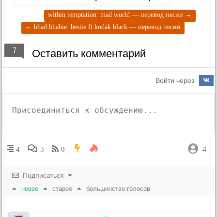
в толпу
within temptation: mad world — перевод песни
→
←
bhad bhabie: bestie ft kodak black — перевод песни
7
Оставить комментарий
Войти через
4
4
3
0
Подписаться
новее
старее
большинство голосов