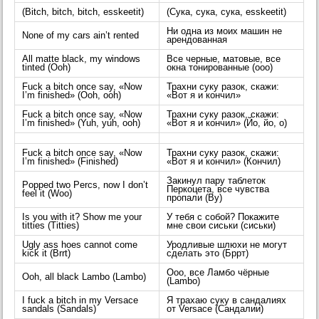
(Bitch, bitch, bitch, esskeetit)
(Сука, сука, сука, esskeetit)
Ни одна из моих машин не
None of my cars ain’t rented
арендованная
All matte black, my windows
Все черные, матовые, все
tinted (Ooh)
окна тонированные (ооо)
Fuck a bitch once say, «Now
Трахни суку разок, скажи:
I’m finished» (Ooh, ooh)
«Вот я и кончил»
Fuck a bitch once say, «Now
Трахни суку разок, скажи:
I’m finished» (Yuh, yuh, ooh)
«Вот я и кончил» (Йо, йо, о)
Fuck a bitch once say, «Now
Трахни суку разок, скажи:
I’m finished» (Finished)
«Вот я и кончил» (Кончил)
Закинул пару таблеток
Popped two Percs, now I don’t
Перкоцета, все чувства
feel it (Woo)
пропали (Ву)
Is you with it? Show me your
У тебя с собой? Покажите
titties (Titties)
мне свои сиськи (сиськи)
Ugly ass hoes cannot come
Уродливые шлюхи не могут
kick it (Brrt)
сделать это (Бррт)
Ооо, все Ламбо чёрные
Ooh, all black Lambo (Lambo)
(Lambo)
I fuck a bitch in my Versace
Я трахаю суку в сандалиях
sandals (Sandals)
от Versace (Сандалии)