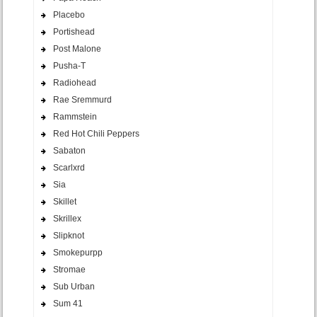
Placebo
Portishead
Post Malone
Pusha-T
Radiohead
Rae Sremmurd
Rammstein
Red Hot Chili Peppers
Sabaton
Scarlxrd
Sia
Skillet
Skrillex
Slipknot
Smokepurpp
Stromae
Sub Urban
Sum 41