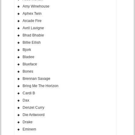
Amy Winehouse
Aphex Twin
Arcade Fire
Avril Lavigne
Bhad Bhabie
Billie Eilish
Bjork
Bladee
Blueface
Bones
Brennan Savage
Bring Me The Horizon
Cardi B
Dax
Denzel Curry
Die Antwoord
Drake
Eminem