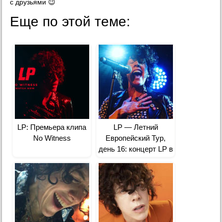
с друзьями 😉
Еще по этой теме:
LP: Премьера клипа
LP — Летний
No Witness
Европейский Тур,
день 16: концерт LP в
клубе «Under the
Bridge» в Лондоне,
Великобритания