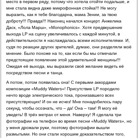
место в первом ряду, потому что хотела отойти подальше, и
мне стала видна даже микрофонная стойка!!! Не могу
выразить, как я тебе благодарна, мама Зении, за твою
доброту!!! Правда!!! Наконец начался концерт. Анжелика
Даск, «Лола Марш», «Monophonics». Хотя предвкушение
выхода LP на сцену увеличивалось с каждой минутой, в
действительности я наслаждалась всеми исполнителями. И,
судя по реакции других зрителей, думаю, они разделяли моё
мнение. Было похоже на то, как если бы мы отмечали
предстоящее появление этой удивительной женщины!!!
Ожидая её выхода, мы выразили своё желание видеть её
посредством песни и танца.
А потом, потом появилась она! С первыми аккордами
композиции «Muddy Waters»! Присутствие LP породило
нечто вроде электрического тока, пронизавшего всех
присутствующих! И он не исчез! Мне понадобилось пару
секунд, чтобы осознать, что – да! Она – там! Я могу её
увидеть! В трёх метрах от меня. Наверху! Я сделала три
фотографии на телефон во время песни «Muddy Waters», но
у меня дрожали руки, поэтому фотографии вышли
размытыми. Но они стали хорошим доказательством того,