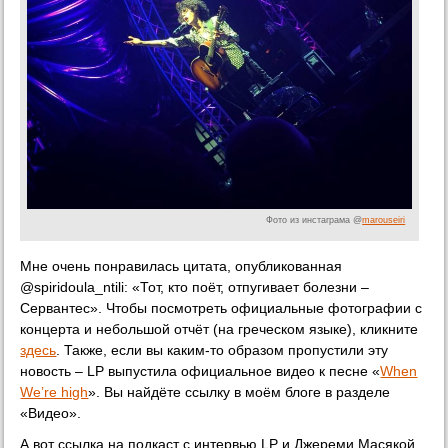
Фото из инстаграма @
marouseiri
Мне очень понравилась цитата, опубликованная
@spiridoula_ntili: «Тот, кто поёт, отпугивает болезни –
Сервантес». Чтобы посмотреть официальные фотографии с
концерта и небольшой отчёт (на греческом языке), кликните
здесь
. Также, если вы каким-то образом пропустили эту
новость – LP выпустила официальное видео к песне «
When
We’re high
». Вы найдёте ссылку в моём блоге в разделе
«Видео».
А вот ссылка на подкаст с интервью LP и Джереми Масякой