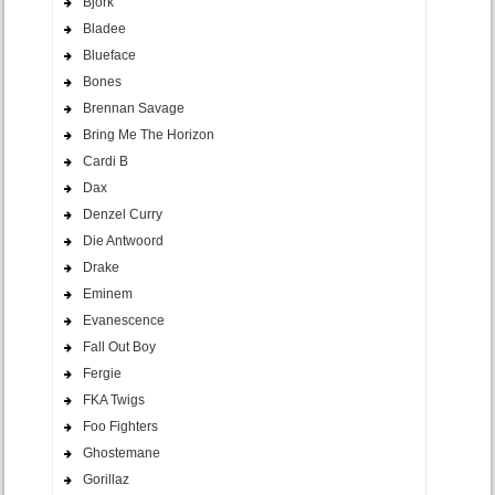
Bjork
Bladee
Blueface
Bones
Brennan Savage
Bring Me The Horizon
Cardi B
Dax
Denzel Curry
Die Antwoord
Drake
Eminem
Evanescence
Fall Out Boy
Fergie
FKA Twigs
Foo Fighters
Ghostemane
Gorillaz