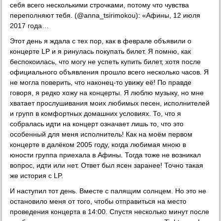
себя всего несколькими строчками, потому что чувства
переполняют тебя. (@anna_tsirimokou): «Афины, 12 июля
2017 года…
Этот день я ждала с тех пор, как в феврале объявили о
концерте LP и я ринулась покупать билет. Я помню, как
беспокоилась, что могу не успеть купить билет, хотя после
официального объявления прошло всего несколько часов. Я
не могла поверить, что наконец-то увижу её! По правде
говоря, я редко хожу на концерты. Я люблю музыку, но мне
хватает прослушивания моих любимых песен, исполнителей
и групп в комфортных домашних условиях. То, что я
собралась идти на концерт означает лишь то, что это
особенный для меня исполнитель! Как на моём первом
концерте в далёком 2005 году, когда любимая мною в
юности группа приехала в Афины. Тогда тоже не возникал
вопрос, идти или нет. Ответ был ясен заранее! Точно такая
же история с LP.
И наступил тот день. Вместе с палящим солнцем. Но это не
остановило меня от того, чтобы отправиться на место
проведения концерта в 14:00. Спустя несколько минут после