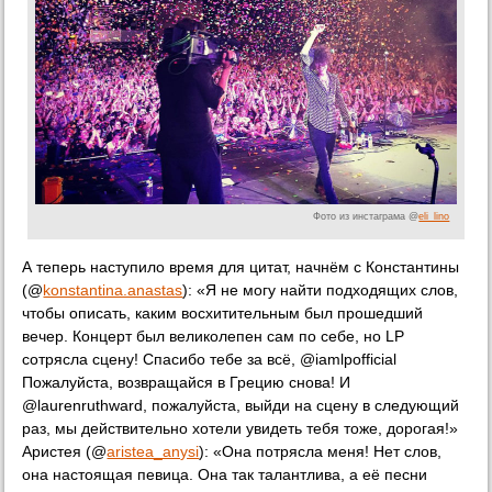
Фото из инстаграма @
eli_lino
А теперь наступило время для цитат, начнём с Константины
(@
konstantina.anastas
): «Я не могу найти подходящих слов,
чтобы описать, каким восхитительным был прошедший
вечер. Концерт был великолепен сам по себе, но LP
сотрясла сцену! Спасибо тебе за всё, @iamlpofficial
Пожалуйста, возвращайся в Грецию снова! И
@laurenruthward, пожалуйста, выйди на сцену в следующий
раз, мы действительно хотели увидеть тебя тоже, дорогая!»
Аристея (@
aristea_anysi
): «Она потрясла меня! Нет слов,
она настоящая певица. Она так талантлива, а её песни