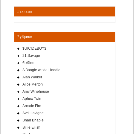
Реклама
Рубрики
$UICIDEBOY$
21 Savage
6ix9ine
A Boogie wit da Hoodie
Alan Walker
Alice Merton
Amy Winehouse
Aphex Twin
Arcade Fire
Avril Lavigne
Bhad Bhabie
Billie Eilish