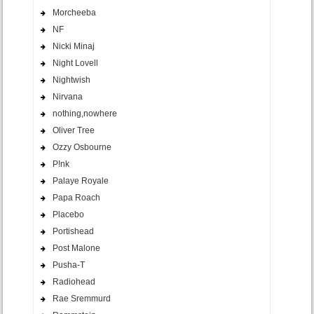
Morcheeba
NF
Nicki Minaj
Night Lovell
Nightwish
Nirvana
nothing,nowhere
Oliver Tree
Ozzy Osbourne
P!nk
Palaye Royale
Papa Roach
Placebo
Portishead
Post Malone
Pusha-T
Radiohead
Rae Sremmurd