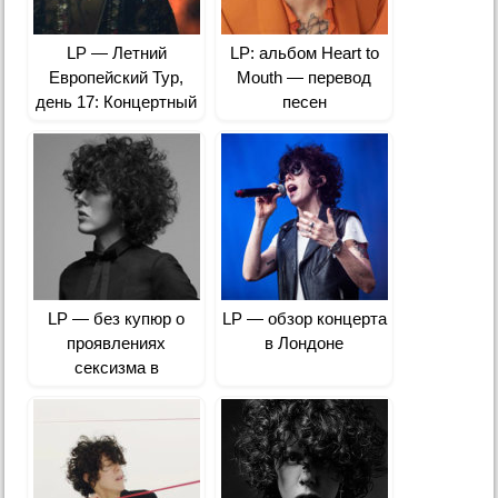
LP — Летний
LP: альбом Heart to
Европейский Тур,
Mouth — перевод
день 17: Концертный
песен
зал «Парк Музыки» в
Риме, Италия
LP — без купюр о
LP — обзор концерта
проявлениях
в Лондоне
сексизма в
музыкальной
индустрии