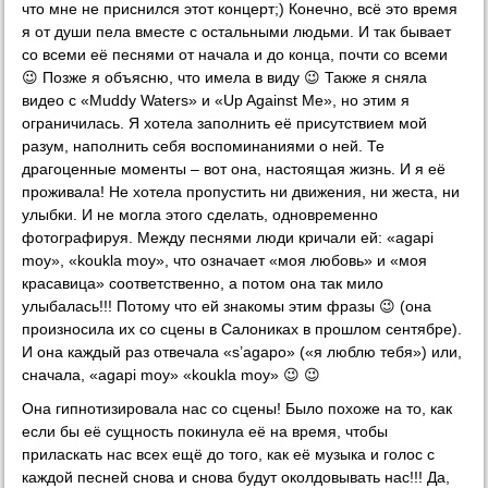
что мне не приснился этот концерт;) Конечно, всё это время
я от души пела вместе с остальными людьми. И так бывает
со всеми её песнями от начала и до конца, почти со всеми
😉 Позже я объясню, что имела в виду 😉 Также я сняла
видео с «Muddy Waters» и «Up Against Me», но этим я
ограничилась. Я хотела заполнить её присутствием мой
разум, наполнить себя воспоминаниями о ней. Те
драгоценные моменты – вот она, настоящая жизнь. И я её
проживала! Не хотела пропустить ни движения, ни жеста, ни
улыбки. И не могла этого сделать, одновременно
фотографируя. Между песнями люди кричали ей: «agapi
moy», «koukla moy», что означает «моя любовь» и «моя
красавица» соответственно, а потом она так мило
улыбалась!!! Потому что ей знакомы этим фразы 😉 (она
произносила их со сцены в Салониках в прошлом сентябре).
И она каждый раз отвечала «s’agapo» («я люблю тебя») или,
сначала, «agapi moy» «koukla moy» 😉 😉
Она гипнотизировала нас со сцены! Было похоже на то, как
если бы её сущность покинула её на время, чтобы
приласкать нас всех ещё до того, как её музыка и голос с
каждой песней снова и снова будут околдовывать нас!!! Да,