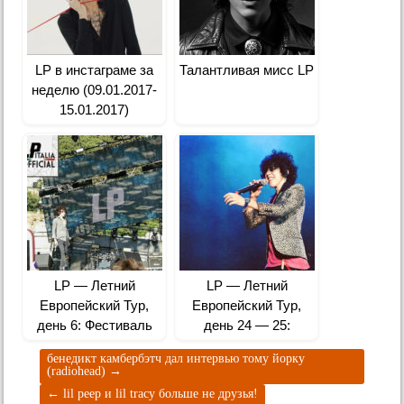
LP в инстаграме за
Талантливая мисс LP
неделю (09.01.2017-
15.01.2017)
LP — Летний
LP — Летний
Европейский Тур,
Европейский Тур,
день 6: Фестиваль
день 24 — 25:
«Wind Summer
фестиваль «Lucca
бенедикт камбербэтч дал интервью тому йорку
Festival» в Риме,
Summer Festival» в
(radiohead)
→
Италия
Лукке, Италия
←
lil peep и lil tracy больше не друзья!