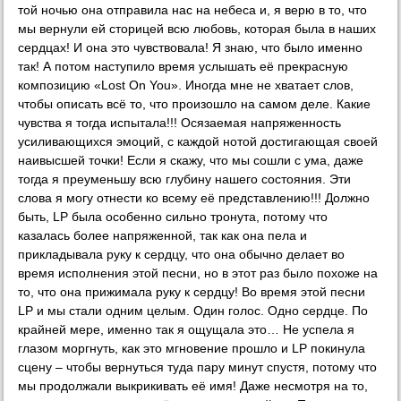
той ночью она отправила нас на небеса и, я верю в то, что
мы вернули ей сторицей всю любовь, которая была в наших
сердцах! И она это чувствовала! Я знаю, что было именно
так! А потом наступило время услышать её прекрасную
композицию «Lost On You». Иногда мне не хватает слов,
чтобы описать всё то, что произошло на самом деле. Какие
чувства я тогда испытала!!! Осязаемая напряженность
усиливающихся эмоций, с каждой нотой достигающая своей
наивысшей точки! Если я скажу, что мы сошли с ума, даже
тогда я преуменьшу всю глубину нашего состояния. Эти
слова я могу отнести ко всему её представлению!!! Должно
быть, LP была особенно сильно тронута, потому что
казалась более напряженной, так как она пела и
прикладывала руку к сердцу, что она обычно делает во
время исполнения этой песни, но в этот раз было похоже на
то, что она прижимала руку к сердцу! Во время этой песни
LP и мы стали одним целым. Один голос. Одно сердце. По
крайней мере, именно так я ощущала это… Не успела я
глазом моргнуть, как это мгновение прошло и LP покинула
сцену – чтобы вернуться туда пару минут спустя, потому что
мы продолжали выкрикивать её имя! Даже несмотря на то,