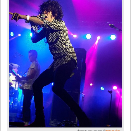
Фото из инстаграма @
irene.melee