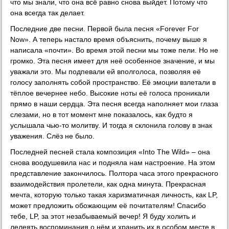
что мы знали, что она всё равно снова выйдет. Потому что
она всегда так делает.
Последние две песни. Первой была песня «Forever For
Now». А теперь настало время объяснить, почему выше я
написала «почти». Во время этой песни мы тоже пели. Но не
громко. Эта песня имеет для неё особенное значение, и мы
уважали это. Мы подпевали ей вполголоса, позволяя её
голосу заполнять собой пространство. Её эмоции взлетали в
тёплое вечернее небо. Высокие ноты её голоса проникали
прямо в наши сердца. Эта песня всегда наполняет мои глаза
слезами, но в тот момент мне показалось, как будто я
услышала чью-то молитву. И тогда я склонила голову в знак
уважения. Слёз не было.
Последней песней стала композиция «Into The Wild» – она
снова воодушевила нас и подняла нам настроение. На этом
представление закончилось. Полтора часа этого прекрасного
взаимодействия пролетели, как одна минута. Прекрасная
мечта, которую только такая харизматичная личность, как LP,
может предложить обожающим её почитателям! Спасибо
тебе, LP, за этот незабываемый вечер! Я буду холить и
лелеять воспоминания о нём и хранить их в особом месте в