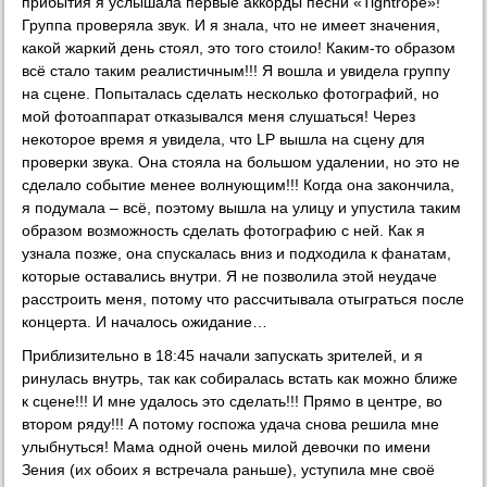
прибытия я услышала первые аккорды песни «Tightrope»!
Группа проверяла звук. И я знала, что не имеет значения,
какой жаркий день стоял, это того стоило! Каким-то образом
всё стало таким реалистичным!!! Я вошла и увидела группу
на сцене. Попыталась сделать несколько фотографий, но
мой фотоаппарат отказывался меня слушаться! Через
некоторое время я увидела, что LP вышла на сцену для
проверки звука. Она стояла на большом удалении, но это не
сделало событие менее волнующим!!! Когда она закончила,
я подумала – всё, поэтому вышла на улицу и упустила таким
образом возможность сделать фотографию с ней. Как я
узнала позже, она спускалась вниз и подходила к фанатам,
которые оставались внутри. Я не позволила этой неудаче
расстроить меня, потому что рассчитывала отыграться после
концерта. И началось ожидание…
Приблизительно в 18:45 начали запускать зрителей, и я
ринулась внутрь, так как собиралась встать как можно ближе
к сцене!!! И мне удалось это сделать!!! Прямо в центре, во
втором ряду!!! А потому госпожа удача снова решила мне
улыбнуться! Мама одной очень милой девочки по имени
Зения (их обоих я встречала раньше), уступила мне своё