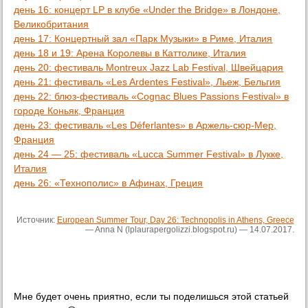
день 16: концерт LP в клубе «Under the Bridge» в Лондоне,
Великобритания
день 17: Концертный зал «Парк Музыки» в Риме, Италия
день 18 и 19: Арена Королевы в Каттолике, Италия
день 20: фестиваль Montreux Jazz Lab Festival, Швейцария
день 21: фестиваль «Les Ardentes Festival», Льеж, Бельгия
день 22: блюз-фестиваль «Cognac Blues Passions Festival» в
городе Коньяк, Франция
день 23: фестиваль «Les Déferlantes» в Аржель-сюр-Мер,
Франция
день 24 — 25: фестиваль «Lucca Summer Festival» в Лукке,
Италия
день 26: «Технополис» в Афинах, Греция
Источник:
European Summer Tour, Day 26: Technopolis in Athens, Greece
— Anna N (lplaurapergolizzi.blogspot.ru) — 14.07.2017.
Мне будет очень приятно, если ты поделишься этой статьей