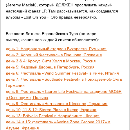
(Jeremy Maciak), который ДОЛЖЕН прослушать каждый
настоящий фанат LP. Там рассказывается, как создавался
альбом «Lost On You». Это правда невероятно.
Все части Летнего Европейского Тура (по мере
выкладывания новых дней список обновляется):
день 1: Национальный стадион Бухареста, Румыния
день 2: Хороший Фестиваль в Прешове, Словакия
день 3 & 4: Крокус Сити Холл в Москве, Россия
день 5: Ледовый Дворец в Петербурге, Россия
день 6: Фестиваль «Wind Summer Festival» в Риме, Италия
день 7: Фестиваль «Southside Festival» в Нойхаузен-об-Экк в
Германии
день 8: Фестиваль «Tauron Life Festival» на стадионе MOSiR
в Освенциме, Польша
день 9: Фестиваль «Hurricane» в Шесселе, Германия
день 10, 11 & 12: Stereo Plaza в Киеве, Украина
день 13: Bråvalla Festival в Норркёпинге, Швеция
день 14 и 15: фестиваль «Avoine Zone Groove 2017» в
Авуане, Франция