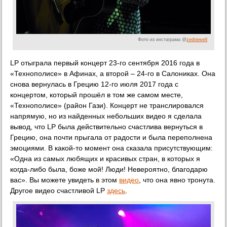
Фото из инстаграма @
zednewell
LP отыграла первый концерт 23-го сентября 2016 года в
«Технополисе» в Афинах, а второй – 24-го в Салониках. Она
снова вернулась в Грецию 12-го июля 2017 года с
концертом, который прошёл в том же самом месте,
«Технополисе» (район Гази). Концерт не транслировался
напрямую, но из найденных небольших видео я сделала
вывод, что LP была действительно счастлива вернуться в
Грецию, она почти прыгала от радости и была переполнена
эмоциями. В какой-то момент она сказала присутствующим:
«Одна из самых любящих и красивых стран, в которых я
когда-либо была, боже мой! Люди! Невероятно, благодарю
вас». Вы можете увидеть в этом
видео
, что она явно тронута.
Другое видео счастливой LP
здесь
.