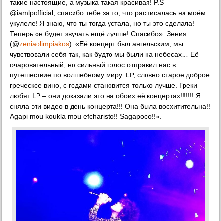
такие настоящие, а музыка такая красивая! P.S
@iamlpofficial, спасибо тебе за то, что расписалась на моём
укулеле! Я знаю, что ты тогда устала, но ты это сделала!
Теперь он будет звучать ещё лучше! Спасибо». Зения
(@
zeniaolimpiakos
): «Её концерт был ангельским, мы
чувствовали себя так, как будто мы были на небесах… Её
очаровательный, но сильный голос отправил нас в
путешествие по волшебному миру. LP, словно старое доброе
греческое вино, с годами становится только лучше. Греки
любят LP – они доказали это на обоих её концертах!!!!!!! Я
сняла эти видео в день концерта!!! Она была восхитительна!!
Agapi mou koukla mou efcharisto!! Sagapooo!!».