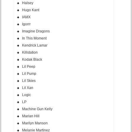
Halsey
Hugo Kant
IAMX
Igorrr
Imagine Dragons
In This Moment
Kendrick Lamar
Killstation
Kodak Black
Lil Peep
Lil Pump
Lil Skies
Lil Xan
Logic
LP
Machine Gun Kelly
Marian Hill
Marilyn Manson
Melanie Martinez