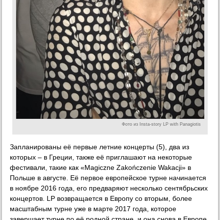
Фото из Insta-story LP with Panagiotis
Запланированы её первые летние концерты (5), два из
которых – в Греции, также её приглашают на некоторые
фестивали, такие как «Magiczne Zakończenie Wakacji» в
Польше в августе. Её первое европейское турне начинается
в ноябре 2016 года, его предваряют несколько сентябрьских
концертов. LP возвращается в Европу со вторым, более
масштабным турне уже в марте 2017 года, которое
завершает турне по её родной стране, и она снова в Европе