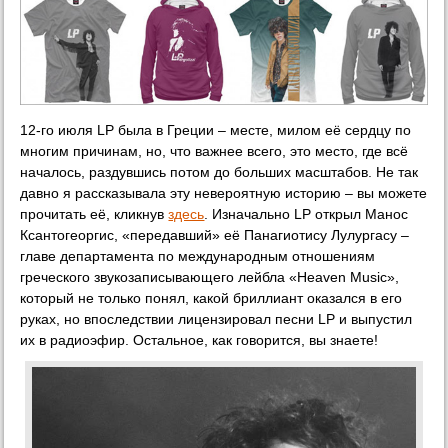
12-го июля LP была в Греции – месте, милом её сердцу по
многим причинам, но, что важнее всего, это место, где всё
началось, раздувшись потом до больших масштабов. Не так
давно я рассказывала эту невероятную историю – вы можете
прочитать её, кликнув
здесь
. Изначально LP открыл Манос
Ксантогеоргис, «передавший» её Панагиотису Лулургасу –
главе департамента по международным отношениям
греческого звукозаписывающего лейбла «Heaven Music»,
который не только понял, какой бриллиант оказался в его
руках, но впоследствии лицензировал песни LP и выпустил
их в радиоэфир. Остальное, как говорится, вы знаете!