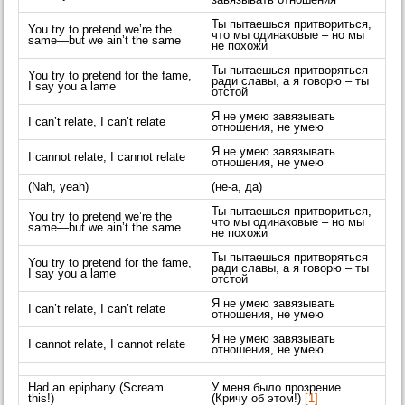
завязывать отношения
Ты пытаешься притвориться,
You try to pretend we’re the
что мы одинаковые – но мы
same—but we ain’t the same
не похожи
Ты пытаешься притворяться
You try to pretend for the fame,
ради славы, а я говорю – ты
I say you a lame
отстой
Я не умею завязывать
I can’t relate, I can’t relate
отношения, не умею
Я не умею завязывать
I cannot relate, I cannot relate
отношения, не умею
(Nah, yeah)
(не-а, да)
Ты пытаешься притвориться,
You try to pretend we’re the
что мы одинаковые – но мы
same—but we ain’t the same
не похожи
Ты пытаешься притворяться
You try to pretend for the fame,
ради славы, а я говорю – ты
I say you a lame
отстой
Я не умею завязывать
I can’t relate, I can’t relate
отношения, не умею
Я не умею завязывать
I cannot relate, I cannot relate
отношения, не умею
Had an epiphany (Scream
У меня было прозрение
this!)
(Кричу об этом!)
[1]