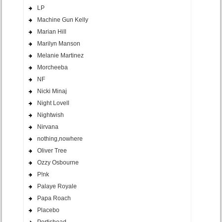
LP
Machine Gun Kelly
Marian Hill
Marilyn Manson
Melanie Martinez
Morcheeba
NF
Nicki Minaj
Night Lovell
Nightwish
Nirvana
nothing,nowhere
Oliver Tree
Ozzy Osbourne
P!nk
Palaye Royale
Papa Roach
Placebo