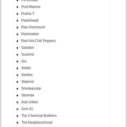
Portishead
Post Malone
Pusha-T
Radiohead
Rae Sremmurd
Rammstein
Red Hot Chili Peppers
Sabaton
Scarlxrd
Sia
Skillet
Skrillex
Slipknot
Smokepurpp
Stromae
Sub Urban
Sum 41
The Chemical Brothers
The Neighbourhood