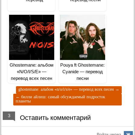
Ghostemane: альбом
Pouya ft Ghostemane:
«N/O/I/S/E» —
Cyanide — перевод
перевод всех песен
песни
ghostemane: альбом «n/o/i/s/e» — перевод всех песен
→
←
билли айлиш: самый обсуждаемый подросток
планеты
3
Оставить комментарий
Войти через