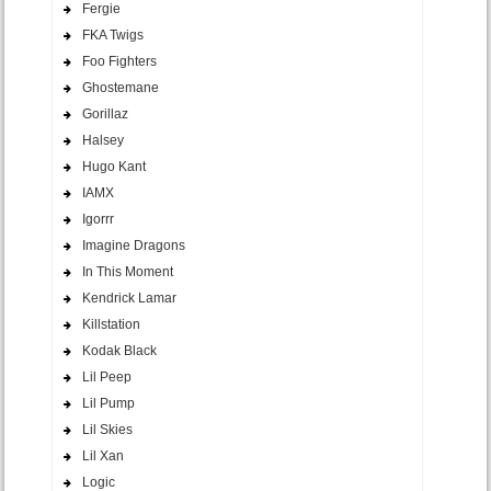
Fergie
FKA Twigs
Foo Fighters
Ghostemane
Gorillaz
Halsey
Hugo Kant
IAMX
Igorrr
Imagine Dragons
In This Moment
Kendrick Lamar
Killstation
Kodak Black
Lil Peep
Lil Pump
Lil Skies
Lil Xan
Logic