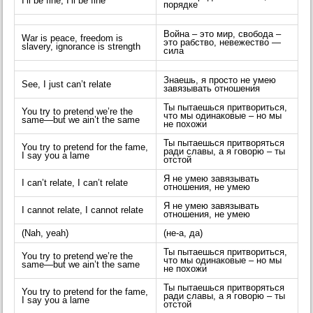
I’ll be fine, I’ll be fine
порядке
Война – это мир, свобода –
War is peace, freedom is
это рабство, невежество —
slavery, ignorance is strength
сила
Знаешь, я просто не умею
See, I just can’t relate
завязывать отношения
Ты пытаешься притвориться,
You try to pretend we’re the
что мы одинаковые – но мы
same—but we ain’t the same
не похожи
Ты пытаешься притворяться
You try to pretend for the fame,
ради славы, а я говорю – ты
I say you a lame
отстой
Я не умею завязывать
I can’t relate, I can’t relate
отношения, не умею
Я не умею завязывать
I cannot relate, I cannot relate
отношения, не умею
(Nah, yeah)
(не-а, да)
Ты пытаешься притвориться,
You try to pretend we’re the
что мы одинаковые – но мы
same—but we ain’t the same
не похожи
Ты пытаешься притворяться
You try to pretend for the fame,
ради славы, а я говорю – ты
I say you a lame
отстой