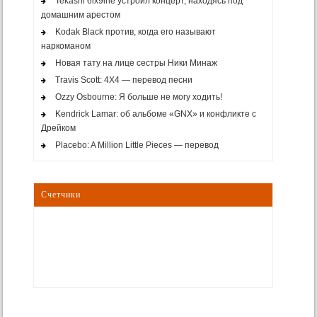
Tekashi 6ix9ine устроил концерт, находясь под
домашним арестом
Kodak Black против, когда его называют
наркоманом
Новая тату на лице сестры Ники Минаж
Travis Scott: 4X4 — перевод песни
Ozzy Osbourne: Я больше не могу ходить!
Kendrick Lamar: об альбоме «GNX» и конфликте с
Дрейком
Placebo: A Million Little Pieces — перевод
Счетчики