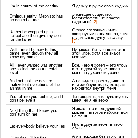
I’m in control of my destiny
Я держу в руках свою судьбу
Зловещее существо,
Ominous entity, Mephisto has
Мефистофель не властен
no control of me
надо мной
[2]
Скорее соглашусь быть
Rather be wrapped up in
завернутым в целлофан, чем
cellophane then give my soul
отдам свою душу за славу
for the fame
[3]
Well I must be new to this
Ну, может быть, я новичок в
game, even though they all
этой игре, хотя все знают
know my name
мое имя
All I ever wanted was another
Все, чего я хотел – это чтобы
one to feel me on a mental
кто-то другой чувствовал
level
меня на духовном уровне
And not just the devil or
А не видел просто дьявола
malevolent evolutions of the
или злобную тварь, которая
animal in me
находится внутри меня
You tell me you feel me, and I
Ты говоришь, что чувствуешь
don’t believe it
меня, но я не верю
Я знаю, что в следующий
Next thing that I know, you
момент ты готов наброситься
gon’ turn on me
на меня
Пусть другие верят в твою
Let everybody believe your lies
ложь
А я в порядке без этого, я в