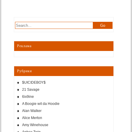
Реклама
Рубрики
$UICIDEBOY$
21 Savage
6ix9ine
A Boogie wit da Hoodie
Alan Walker
Alice Merton
Amy Winehouse