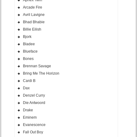
Aphex Twin
Arcade Fire
Avril Lavigne
Bhad Bhabie
Billie Eilish
Bjork
Bladee
Blueface
Bones
Brennan Savage
Bring Me The Horizon
Cardi B
Dax
Denzel Curry
Die Antwoord
Drake
Eminem
Evanescence
Fall Out Boy