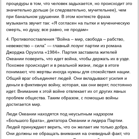
процедуры в том, что человек задыхается, но происходит это
значительно дольше (и следовательно, мучительнее), чем
при банальном удушении. В этом контексте фраза
музыканта звучит так: «Я согласен на пытки и мученическую
смерть, но душу, все равно, не продам»
4. Противопоставления “Война – мир, свобода – рабство,
невежество – сила” — главный лозунг партии из романа
Джорджа Оруэлла «1984». Партия заставила жителей
Океании поверить, что идет война, чтобы держать их в узде.
Похожее происходит и в реальной жизни, люди в итоге
понимают, что жертвы иногда нужны для спокойствия нации.
Общий враг объединяет людей. Они вкладывают усилия и
деньги в фиктивную войну, которая, как они верят, постоянно
идет. Внимание к этой войне отвлекает их от других явных
проблем общества. Таким образом, с помощью войны
достигается мир.
Люди Океании находятся под неусыпным надзором
«Большого Брата», диктатора Океании и лидера Партии.
Людей принуждают верить, что он желает им только добра.
Они должны не обращать внимания на очевидный факт, что