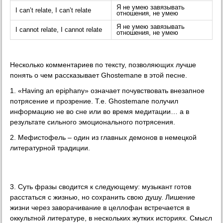
Я не умею завязывать
I can’t relate, I can’t relate
отношения, не умею
Я не умею завязывать
I cannot relate, I cannot relate
отношения, не умею
Несколько комментариев по тексту, позволяющих лучше
понять о чем рассказывает Ghostemane в этой песне.
1. «Having an epiphany» означает почувствовать внезапное
потрясение и прозрение. Т.е. Ghostemane получил
информацию не во сне или во время медитации… а в
результате сильного эмоционального потрясения.
2. Мефистофель – один из главных демонов в немецкой
литературной традиции.
3. Суть фразы сводится к следующему: музыкант готов
расстаться с жизнью, но сохранить свою душу. Лишение
жизни через заворачивание в целлофан встречается в
оккультной литературе, в нескольких жутких историях. Смысл