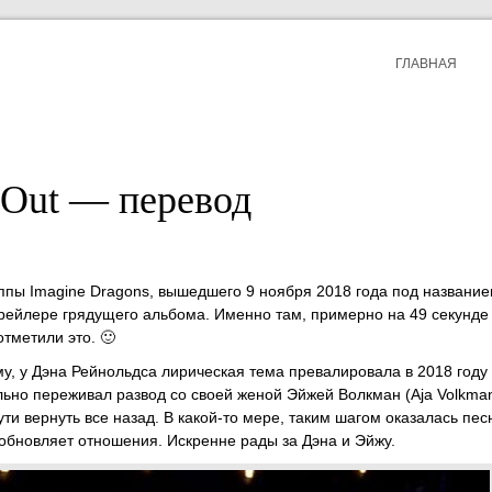
ГЛАВНАЯ
 Out — перевод
руппы Imagine Dragons, вышедшего 9 ноября 2018 года под названи
трейлере грядущего альбома. Именно там, примерно на 49 секунде
тметили это. 🙂
му, у Дэна Рейнольдса лирическая тема превалировала в 2018 году
ьно переживал развод со своей женой Эйжей Волкман (Aja Volkman
ти вернуть все назад. В какой-то мере, таким шагом оказалась пе
зобновляет отношения. Искренне рады за Дэна и Эйжу.