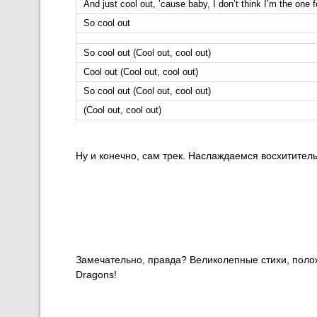
And just cool out, ’cause baby, I don’t think I’m the one 
So cool out
So cool out (Cool out, cool out)
Cool out (Cool out, cool out)
So cool out (Cool out, cool out)
(Cool out, cool out)
Ну и конечно, сам трек. Наслаждаемся восхитител
Замечательно, правда? Великолепные стихи, поло
Dragons!