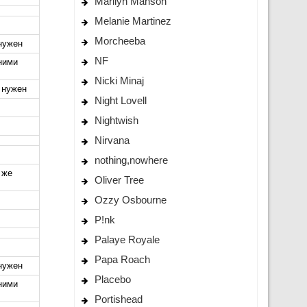
Marilyn Manson
Melanie Martinez
Morcheeba
 нужен
NF
ними
Nicki Minaj
е нужен
Night Lovell
Nightwish
Nirvana
nothing,nowhere
 же
Oliver Tree
Ozzy Osbourne
P!nk
Palaye Royale
Papa Roach
 нужен
Placebo
ними
Portishead