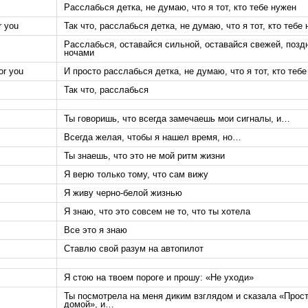
Расслабься детка, не думаю, что я тот, кто тебе нужен
r you
Так что, расслабься детка, не думаю, что я тот, кто тебе
Расслабься, оставайся сильной, оставайся свежей, позд
ночами
for you
И просто расслабься детка, не думаю, что я тот, кто теб
Так что, расслабься
Ты говоришь, что всегда замечаешь мои сигналы, и…
Всегда желая, чтобы я нашел время, но…
Ты знаешь, что это не мой ритм жизни
Я верю только тому, что сам вижу
Я живу черно-белой жизнью
Я знаю, что это совсем не то, что ты хотела
Все это я знаю
Ставлю свой разум на автопилот
Я стою на твоем пороге и прошу: «Не уходи»
Ты посмотрела на меня диким взглядом и сказала «Прос
домой», и…