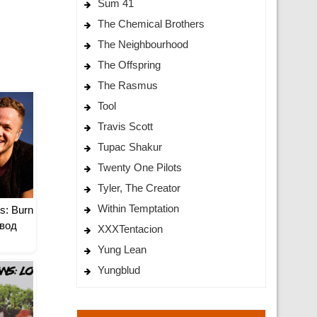
Sum 41
The Chemical Brothers
The Neighbourhood
The Offspring
The Rasmus
Tool
Travis Scott
Tupac Shakur
Twenty One Pilots
Tyler, The Creator
Within Temptation
s: Burn
вод
XXXTentacion
Yung Lean
Yungblud