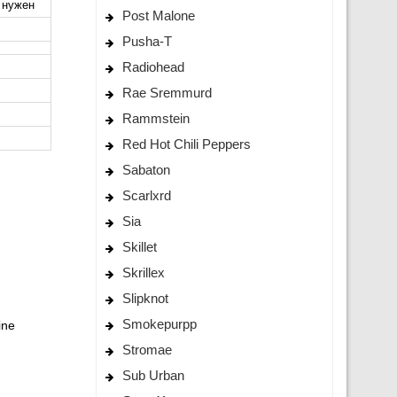
е нужен
Post Malone
Pusha-T
Radiohead
Rae Sremmurd
Rammstein
Red Hot Chili Peppers
Sabaton
Scarlxrd
Sia
Skillet
Skrillex
Slipknot
Smokepurpp
ine
Stromae
Sub Urban