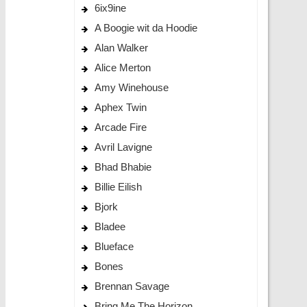
6ix9ine
A Boogie wit da Hoodie
Alan Walker
Alice Merton
Amy Winehouse
Aphex Twin
Arcade Fire
Avril Lavigne
Bhad Bhabie
Billie Eilish
Bjork
Bladee
Blueface
Bones
Brennan Savage
Bring Me The Horizon