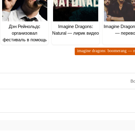
Дэн Рейнольдс
Imagine Dragons:
Imagine Dragon
организовал
Natural — лирик видео
— перев
фестиваль в помощь
ЛГБТ
imagine dragons: boomerang — 
Во