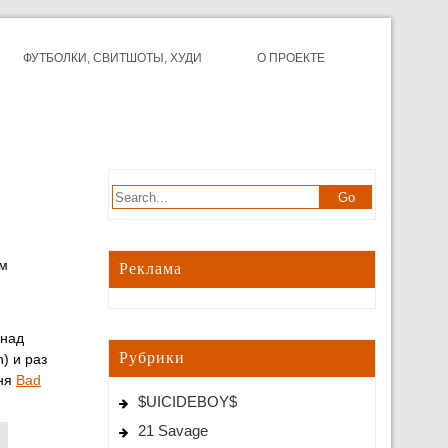
ФУТБОЛКИ, СВИТШОТЫ, ХУДИ
О ПРОЕКТЕ
ем
Реклама
 над
Рубрики
) и раз
сня
Bad
$UICIDEBOY$
21 Savage