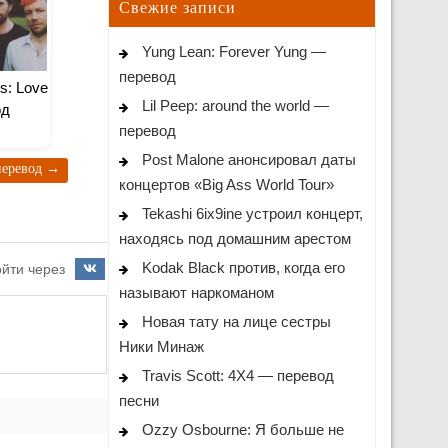
Свежие записи
Yung Lean: Forever Yung —
перевод
s: Love
Lil Peep: around the world —
од
перевод
Post Malone анонсировал даты
перевод
→
концертов «Big Ass World Tour»
Tekashi 6ix9ine устроил концерт,
находясь под домашним арестом
Kodak Black против, когда его
йти через
называют наркоманом
Новая тату на лице сестры
Ники Минаж
Travis Scott: 4X4 — перевод
песни
Ozzy Osbourne: Я больше не