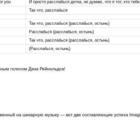
for you
И просто расслабься детка, не думаю, что я тот, кто теб
Так что, расслабься
Так что, расслабься (расслабься, остынь)
Расслабься (расслабься, остынь)
Так что, расслабься (расслабься, остынь)
(Расслабься, остынь)
ьным голосом Дэна Рейнольдса!
женный на шикарную музыку — вот две составляющие успеха Imag