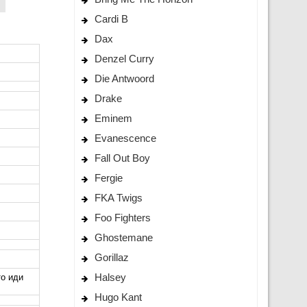
Cardi B
Dax
Denzel Curry
Die Antwoord
Drake
Eminem
Evanescence
Fall Out Boy
Fergie
FKA Twigs
Foo Fighters
Ghostemane
Gorillaz
Halsey
то иди
Hugo Kant