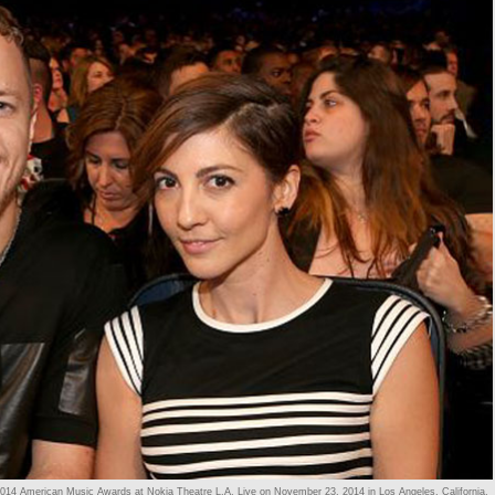
2014 American Music Awards at Nokia Theatre L.A. Live on November 23, 2014 in Los Angeles, California.