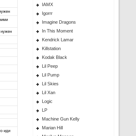
IAMX
 нужен
Igorrr
ними
Imagine Dragons
In This Moment
е нужен
Kendrick Lamar
Killstation
Kodak Black
Lil Peep
Lil Pump
Lil Skies
Lil Xan
Logic
LP
Machine Gun Kelly
Marian Hill
то иди