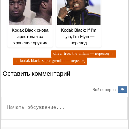
Kodak Black снова
Kodak Black: If I’m
арестован за
Lyin, I’m Flyin —
хранение оружия
перевод
oliver tree: the villain — перевод
→
←
kodak black: super gremlin — перевод
Оставить комментарий
Войти через