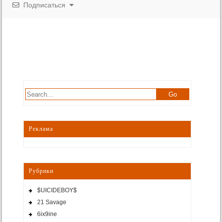
Подписаться
Реклама
Рубрики
$UICIDEBOY$
21 Savage
6ix9ine