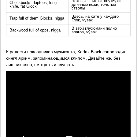
Чековые книжки, ноутбуки,
Checkbooks, laptops, long-
длинные ножи, толстые
knife, fat Glock
стволы
Здесь, на хате у каждого
Trap full of them Glocks, nigga
Глок, чувак
В этой глухомани полно
Backwood full of opps, nigga
врагов, чувак
К радости поклонников музыканта, Kodak Black сопроводил
сингл ярким, запоминающимся клипом. Давайте же, без
лишних слов, смотреть и слушать…