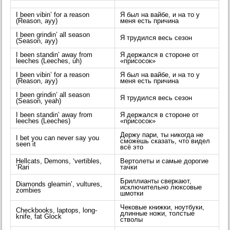
I been vibin’ for a reason
Я был на вайбе, и на то у
(Reason, ayy)
меня есть причина
I been grindin’ all season
Я трудился весь сезон
(Season, ayy)
I been standin’ away from
Я держался в стороне от
leeches (Leeches, uh)
«присосок»
I been vibin’ for a reason
Я был на вайбе, и на то у
(Reason, ayy)
меня есть причина
I been grindin’ all season
Я трудился весь сезон
(Season, yeah)
I been standin’ away from
Я держался в стороне от
leeches (Leeches)
«присосок»
Держу пари, ты никогда не
I bet you can never say you
сможешь сказать, что видел
seen it
всё это
Hellcats, Demons, ‘vertibles,
Вертолеты и самые дорогие
‘Rari
тачки
Бриллианты сверкают,
Diamonds gleamin’, vultures,
исключительно люксовые
zombies
шмотки
Чековые книжки, ноутбуки,
Checkbooks, laptops, long-
длинные ножи, толстые
knife, fat Glock
стволы