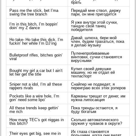
брать
Pass me the stick, bet I’ma
Передай мне ствол, держу
swing the tree branch
пари, он мне пригодится
Я уже внутри этой сучки,
I’m in this bitch, I’m boppin’
танцую свой танец
doin’ my Z dance
победителя
Давай, шлюха, бери мой
Ho take- Ho take this dick, I’m
член, будем трахаться, пока
fuckin’ her while I’m DJ’ing
я делаю музыку
Пуленепробиваемые
Bulletproof rifles, bitches goin’
винтовки, сучки становятся
viral
вирусными
Купил своей девушке
Bought my girl a car but I ain’t
машину, но не отдал ей
let her get the title
техпаспорт
Sniper not a idol, I’m all these
Снайпер не подведет, я
rappers rivals
переиграю всех этих рэперов
Pockets like a wire hole, I’m
Карманы трещат от денег, им
gon’ need some lipo’
нужна липосакция
All these trends keep gettin’
Пока тренды остаются, я
me rich
буду богатым
How many TEC’s got niggas in
Сколько автоматического
this bitch?
оружия у чуваков в округе?
Их глаза становятся
Their eyes get big, see me in
большими, когда они видят