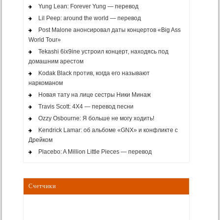
Yung Lean: Forever Yung — перевод
Lil Peep: around the world — перевод
Post Malone анонсировал даты концертов «Big Ass
World Tour»
Tekashi 6ix9ine устроил концерт, находясь под
домашним арестом
Kodak Black против, когда его называют
наркоманом
Новая тату на лице сестры Ники Минаж
Travis Scott: 4X4 — перевод песни
Ozzy Osbourne: Я больше не могу ходить!
Kendrick Lamar: об альбоме «GNX» и конфликте с
Дрейком
Placebo: A Million Little Pieces — перевод
Счетчики