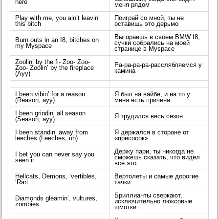
here
меня рядом
Play with me, you ain’t leavin’
Поиграй со мной, ты не
this bitch
оставишь это дерьмо
Выгораешь в своем BMW I8,
Burn outs in an I8, bitches on
сучки собрались на моей
my Myspace
странице в Myspace
Zoolin’ by the fi- Zoo- Zoo-
Ра-ра-ра-ра-расслябляемся у
Zoo- Zoolin’ by the fireplace
камина
(Ayy)
I been vibin’ for a reason
Я был на вайбе, и на то у
(Reason, ayy)
меня есть причина
I been grindin’ all season
Я трудился весь сезон
(Season, ayy)
I been standin’ away from
Я держался в стороне от
leeches (Leeches, uh)
«присосок»
Держу пари, ты никогда не
I bet you can never say you
сможешь сказать, что видел
seen it
всё это
Hellcats, Demons, ‘vertibles,
Вертолеты и самые дорогие
‘Rari
тачки
Бриллианты сверкают,
Diamonds gleamin’, vultures,
исключительно люксовые
zombies
шмотки