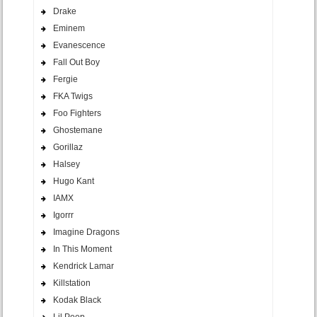
Drake
Eminem
Evanescence
Fall Out Boy
Fergie
FKA Twigs
Foo Fighters
Ghostemane
Gorillaz
Halsey
Hugo Kant
IAMX
Igorrr
Imagine Dragons
In This Moment
Kendrick Lamar
Killstation
Kodak Black