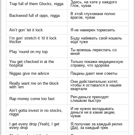
Здесь, на хате у каждого
Trap full of them Glocks, nigga
Глок, чувак
В этой глухомани полно
Backwood full of opps, nigga
врагов, чувак
Ain’t gon’ let it lock
Я не намерен тормозить
I’m gon’ stretch it ’til it lock
Буду набивать свой кошель
thicker
еще туже
Ты можешь переспать со
Play ’round on my top
мной
You get checked in at the
Только покажи медицинскую
hospital
справку, что здорова
Niggas give me advice
Пацаны дают мне советы
Они действительно хотят,
Really want me on the block
чтобы я оставался в нашем
with ’em
квартале
Реп-деньги приходят
Rap money come too fast
слишком быстро
И не нужно вкладывать
Ain’t gotta invest in no stocks,
деньги ни в какие акции,
nigga
чувак
I get every drop (Yeah), I get
Я получаю за каждый релиз
every drop
(Да), за каждый трек