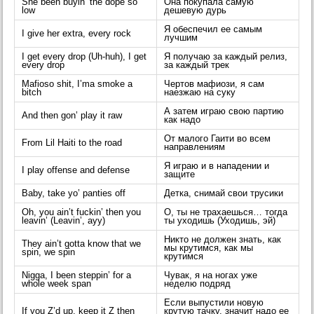
She been buyin’ the dope so
Она покупала самую
low
дешевую дурь
Я обеспечил ее самым
I give her extra, every rock
лучшим
I get every drop (Uh-huh), I get
Я получаю за каждый релиз,
every drop
за каждый трек
Mafioso shit, I’ma smoke a
Чертов мафиози, я сам
bitch
наезжаю на суку
А затем играю свою партию
And then gon’ play it raw
как надо
От малого Гаити во всем
From Lil Haiti to the road
направлениям
Я играю и в нападении и
I play offense and defense
защите
Baby, take yo’ panties off
Детка, снимай свои трусики
Oh, you ain’t fuckin’ then you
О, ты не трахаешься… тогда
leavin’ (Leavin’, ayy)
ты уходишь (Уходишь, эй)
Никто не должен знать, как
They ain’t gotta know that we
мы крутимся, как мы
spin, we spin
крутимся
Nigga, I been steppin’ for a
Чувак, я на ногах уже
whole week span
неделю подряд
Если выпустили новую
If you Z’d up, keep it Z then
крутую тачку, значит надо ее