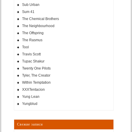
Sub Urban
Sum 41
The Chemical Brothers
The Neighbourhood
The Offspring
The Rasmus
Tool
Travis Scott
Tupac Shakur
Twenty One Pilots
Tyler, The Creator
Within Temptation
XXXTentacion
Yung Lean
Yungblud
Свежие записи