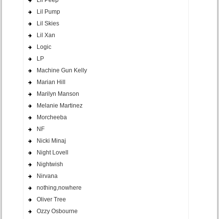
Lil Peep
Lil Pump
Lil Skies
Lil Xan
Logic
LP
Machine Gun Kelly
Marian Hill
Marilyn Manson
Melanie Martinez
Morcheeba
NF
Nicki Minaj
Night Lovell
Nightwish
Nirvana
nothing,nowhere
Oliver Tree
Ozzy Osbourne