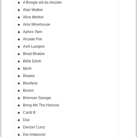
A Boogie wit da Hoodie
Alan Walker
Alice Merton
Amy Winehouse
Aphex Twin
Arcade Fire
Avril Lavigne
Bhad Bhabie
Billie Eilish
Bjork
Bladee
Blueface
Bones
Brennan Savage
Bring Me The Horizon
Cardi B
Dax
Denzel Curry
Die Antwoord