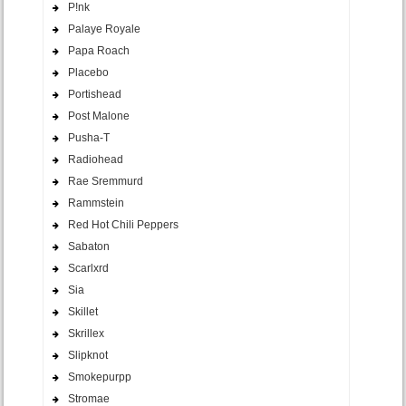
P!nk
Palaye Royale
Papa Roach
Placebo
Portishead
Post Malone
Pusha-T
Radiohead
Rae Sremmurd
Rammstein
Red Hot Chili Peppers
Sabaton
Scarlxrd
Sia
Skillet
Skrillex
Slipknot
Smokepurpp
Stromae