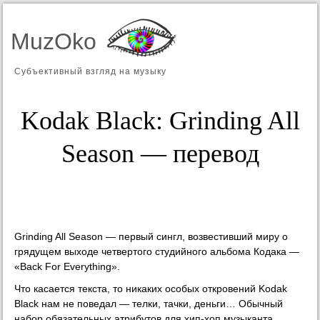
MuzOko
Субъективный взгляд на музыку
Kodak Black: Grinding All
Season — перевод
Grinding All Season — первый сингл, возвестивший миру о
грядущем выходе четвертого студийного альбома Кодака —
«Back For Everything».
Что касается текста, то никаких особых откровений Kodak
Black нам не поведал — телки, тачки, деньги… Обычный
набор обязательных атрибутов для хип-хоп музыканта,