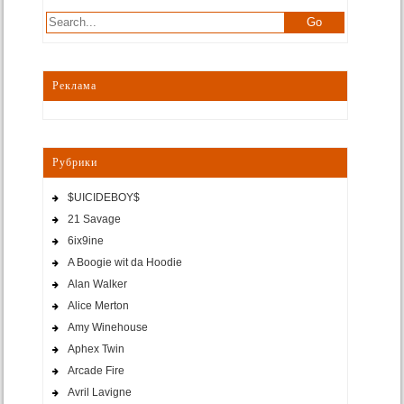
Реклама
Рубрики
$UICIDEBOY$
21 Savage
6ix9ine
A Boogie wit da Hoodie
Alan Walker
Alice Merton
Amy Winehouse
Aphex Twin
Arcade Fire
Avril Lavigne