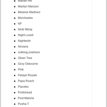
Marian Hill
Marilyn Manson
Melanie Martinez
Morcheeba
NF
Nicki Minaj
Night Lovell
Nightwish
Nirvana
nothing,nowhere
Oliver Tree
Ozzy Osbourne
P!nk
Palaye Royale
Papa Roach
Placebo
Portishead
Post Malone
Pusha-T