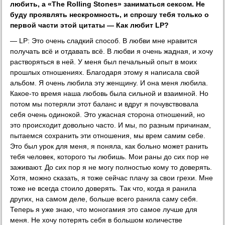
любить, а «The Rolling Stones» заниматься сексом. Не
буду проявлять нескромность, и спрошу тебя только о
первой части этой цитаты — Как любит LP?
— LP: Это очень сладкий способ. В любви мне нравится
получать всё и отдавать всё. В любви я очень жадная, и хочу
растворяться в ней. У меня был печальный опыт в моих
прошлых отношениях. Благодаря этому я написала свой
альбом. Я очень любила эту женщину. И она меня любила.
Какое-то время наша любовь была сильной и взаимной. Но
потом мы потеряли этот баланс и вдруг я почувствовала
себя очень одинокой. Это ужасная сторона отношений, но
это происходит довольно часто. И мы, по разным причинам,
пытаемся сохранить эти отношения, мы врем самим себе.
Это был урок для меня, я поняла, как больно может ранить
тебя человек, которого ты любишь. Мои раны до сих пор не
заживают. До сих пор я не могу полностью кому то доверять.
Хотя, можно сказать, я тоже сейчас плачу за свои грехи. Мне
тоже не всегда стоило доверять. Так что, когда я ранила
других, на самом деле, больше всего ранила саму себя.
Теперь я уже знаю, что моногамия это самое лучше для
меня. Не хочу потерять себя в большом количестве