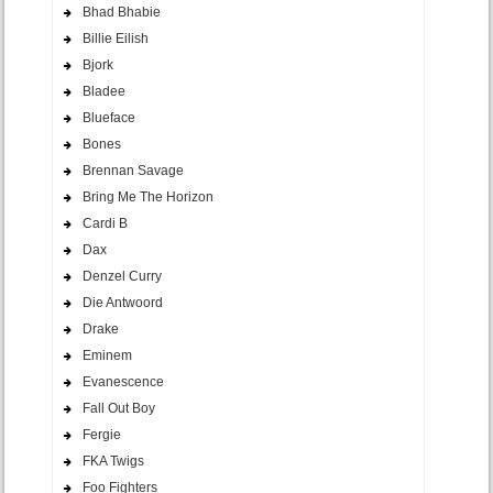
Bhad Bhabie
Billie Eilish
Bjork
Bladee
Blueface
Bones
Brennan Savage
Bring Me The Horizon
Cardi B
Dax
Denzel Curry
Die Antwoord
Drake
Eminem
Evanescence
Fall Out Boy
Fergie
FKA Twigs
Foo Fighters