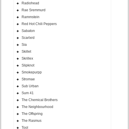
Radiohead
Rae Sremmurd
Rammstein
Red Hot Chili Peppers
Sabaton
Scarlxrd
Sia
Skillet
Skrillex
Slipknot
Smokepurpp
Stromae
Sub Urban
Sum 41
The Chemical Brothers
The Neighbourhood
The Offspring
The Rasmus
Tool