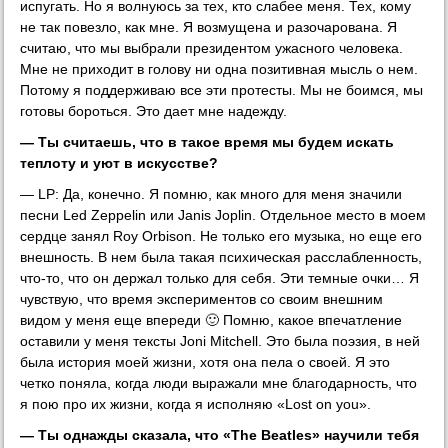
испугать. Но я волнуюсь за тех, кто слабее меня. Тех, кому
не так повезло, как мне. Я возмущена и разочарована. Я
считаю, что мы выбрали президентом ужасного человека.
Мне не приходит в голову ни одна позитивная мысль о нем.
Потому я поддерживаю все эти протесты. Мы не боимся, мы
готовы бороться. Это дает мне надежду.
— Ты считаешь, что в такое время мы будем искать
теплоту и уют в искусстве?
— LP: Да, конечно. Я помню, как много для меня значили
песни Led Zeppelin или Janis Joplin. Отдельное место в моем
сердце занял Roy Orbison. Не только его музыка, но еще его
внешность. В нем была такая психическая расслабленность,
что-то, что он держал только для себя. Эти темные очки… Я
чувствую, что время экспериментов со своим внешним
видом у меня еще впереди 🙂 Помню, какое впечатление
оставили у меня тексты Joni Mitchell. Это была поэзия, в ней
была история моей жизни, хотя она пела о своей. Я это
четко поняла, когда люди выражали мне благодарность, что
я пою про их жизни, когда я исполняю «Lost on you».
— Ты однажды сказала, что «The Beatles» научили тебя