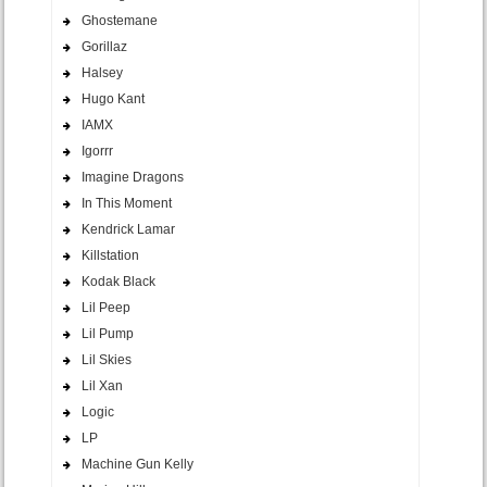
Ghostemane
Gorillaz
Halsey
Hugo Kant
IAMX
Igorrr
Imagine Dragons
In This Moment
Kendrick Lamar
Killstation
Kodak Black
Lil Peep
Lil Pump
Lil Skies
Lil Xan
Logic
LP
Machine Gun Kelly