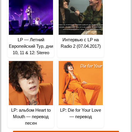
LP — Летний
Интервью с LP на
Европейский Тур, дни
Radio 2 (07.04.2017)
10, 11 & 12: Stereo
Plaza в Киеве,
Украина
LP: альбом Heart to
LP: Die for Your Love
Mouth — перевод
— перевод
песен