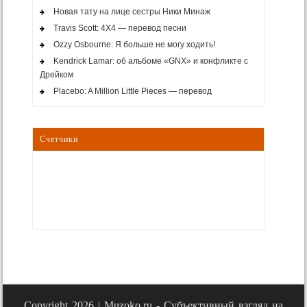
Новая тату на лице сестры Ники Минаж
Travis Scott: 4X4 — перевод песни
Ozzy Osbourne: Я больше не могу ходить!
Kendrick Lamar: об альбоме «GNX» и конфликте с
Дрейком
Placebo: A Million Little Pieces — перевод
Счетчики
Copyright 2026 |
Muzoko.ru - Субъективный взгляд на