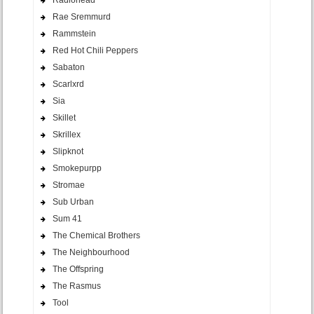
Radiohead
Rae Sremmurd
Rammstein
Red Hot Chili Peppers
Sabaton
Scarlxrd
Sia
Skillet
Skrillex
Slipknot
Smokepurpp
Stromae
Sub Urban
Sum 41
The Chemical Brothers
The Neighbourhood
The Offspring
The Rasmus
Tool