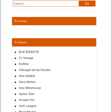
Реклама
Рубрики
$UICIDEBOY$
21 Savage
6ix9ine
A Boogie wit da Hoodie
Alan Walker
Alice Merton
Amy Winehouse
Aphex Twin
Arcade Fire
Avril Lavigne