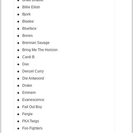
Bhad Bhabie
Billie Eilish
Bjork
Bladee
Blueface
Bones
Brennan Savage
Bring Me The Horizon
Cardi B
Dax
Denzel Curry
Die Antwoord
Drake
Eminem
Evanescence
Fall Out Boy
Fergie
FKA Twigs
Foo Fighters