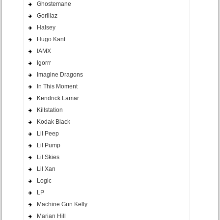
Ghostemane
Gorillaz
Halsey
Hugo Kant
IAMX
Igorrr
Imagine Dragons
In This Moment
Kendrick Lamar
Killstation
Kodak Black
Lil Peep
Lil Pump
Lil Skies
Lil Xan
Logic
LP
Machine Gun Kelly
Marian Hill