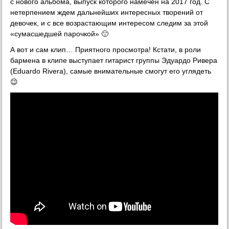
с нового альбома, выпуск которого намечен на 2017 год. С
нетерпением ждем дальнейших интересных творений от
девочек, и с все возрастающим интересом следим за этой
«сумасшедшей парочкой» 🙂
А вот и сам клип… Приятного просмотра! Кстати, в роли
бармена в клипе выступает гитарист группы Эдуардо Ривера
(Eduardo Rivera), самые внимательные смогут его углядеть
😉