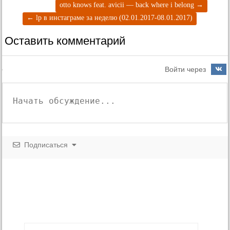
otto knows feat. avicii — back where i belong
→
←
lp в инстаграме за неделю (02.01.2017-08.01.2017)
Оставить комментарий
Войти через
Подписаться