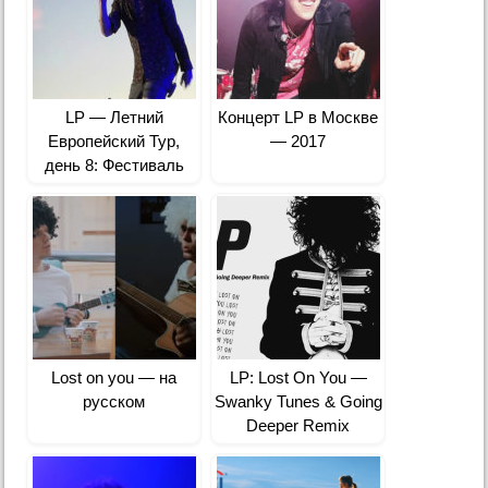
LP — Летний
Концерт LP в Москве
Европейский Тур,
— 2017
день 8: Фестиваль
«Tauron Life Festival»
на стадионе MOSiR в
Освенциме, Польша
Lost on you — на
LP: Lost On You —
русском
Swanky Tunes & Going
Deeper Remix