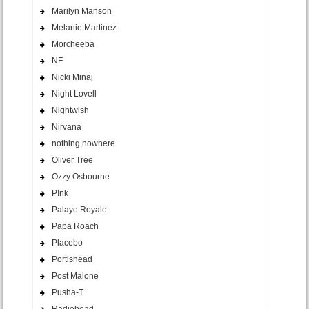
Marilyn Manson
Melanie Martinez
Morcheeba
NF
Nicki Minaj
Night Lovell
Nightwish
Nirvana
nothing,nowhere
Oliver Tree
Ozzy Osbourne
P!nk
Palaye Royale
Papa Roach
Placebo
Portishead
Post Malone
Pusha-T