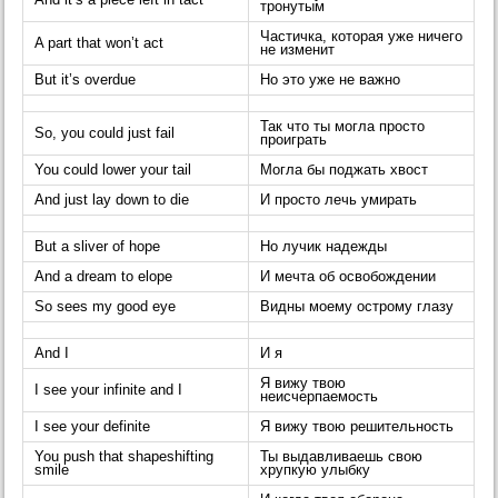
тронутым
Частичка, которая уже ничего
A part that won’t act
не изменит
But it’s overdue
Но это уже не важно
Так что ты могла просто
So, you could just fail
проиграть
You could lower your tail
Могла бы поджать хвост
And just lay down to die
И просто лечь умирать
But a sliver of hope
Но лучик надежды
And a dream to elope
И мечта об освобождении
So sees my good eye
Видны моему острому глазу
And I
И я
Я вижу твою
I see your infinite and I
неисчерпаемость
I see your definite
Я вижу твою решительность
You push that shapeshifting
Ты выдавливаешь свою
smile
хрупкую улыбку