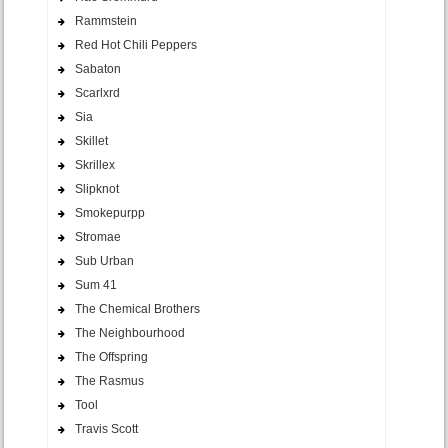
Rammstein
Red Hot Chili Peppers
Sabaton
Scarlxrd
Sia
Skillet
Skrillex
Slipknot
Smokepurpp
Stromae
Sub Urban
Sum 41
The Chemical Brothers
The Neighbourhood
The Offspring
The Rasmus
Tool
Travis Scott