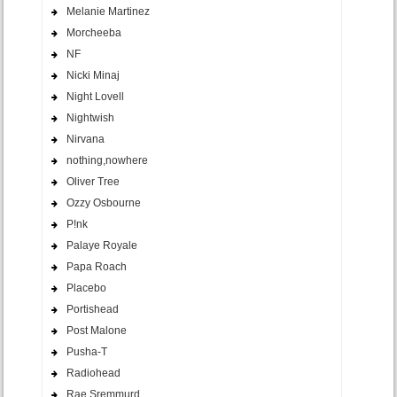
Melanie Martinez
Morcheeba
NF
Nicki Minaj
Night Lovell
Nightwish
Nirvana
nothing,nowhere
Oliver Tree
Ozzy Osbourne
P!nk
Palaye Royale
Papa Roach
Placebo
Portishead
Post Malone
Pusha-T
Radiohead
Rae Sremmurd