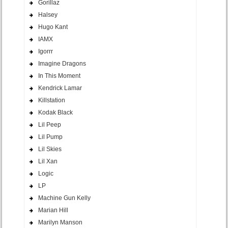
Gorillaz
Halsey
Hugo Kant
IAMX
Igorrr
Imagine Dragons
In This Moment
Kendrick Lamar
Killstation
Kodak Black
Lil Peep
Lil Pump
Lil Skies
Lil Xan
Logic
LP
Machine Gun Kelly
Marian Hill
Marilyn Manson