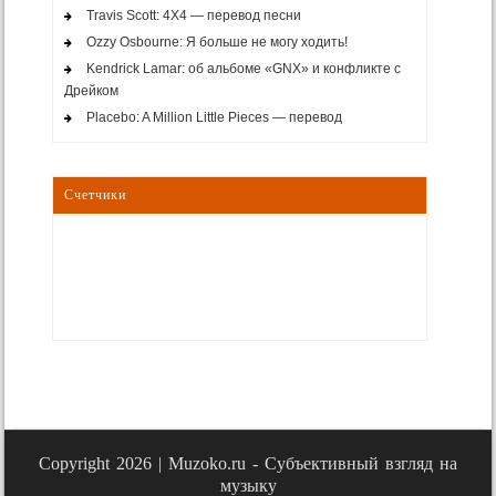
Travis Scott: 4X4 — перевод песни
Ozzy Osbourne: Я больше не могу ходить!
Kendrick Lamar: об альбоме «GNX» и конфликте с
Дрейком
Placebo: A Million Little Pieces — перевод
Счетчики
Copyright 2026 |
Muzoko.ru - Субъективный взгляд на
музыку