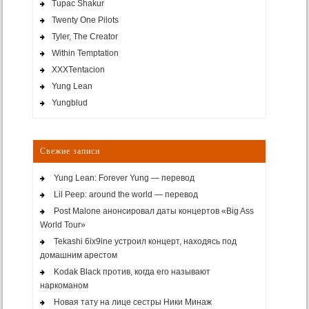
Tupac Shakur
Twenty One Pilots
Tyler, The Creator
Within Temptation
XXXTentacion
Yung Lean
Yungblud
Свежие записи
Yung Lean: Forever Yung — перевод
Lil Peep: around the world — перевод
Post Malone анонсировал даты концертов «Big Ass
World Tour»
Tekashi 6ix9ine устроил концерт, находясь под
домашним арестом
Kodak Black против, когда его называют
наркоманом
Новая тату на лице сестры Ники Минаж