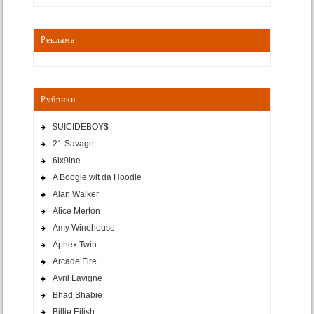
Реклама
Рубрики
$UICIDEBOY$
21 Savage
6ix9ine
A Boogie wit da Hoodie
Alan Walker
Alice Merton
Amy Winehouse
Aphex Twin
Arcade Fire
Avril Lavigne
Bhad Bhabie
Billie Eilish