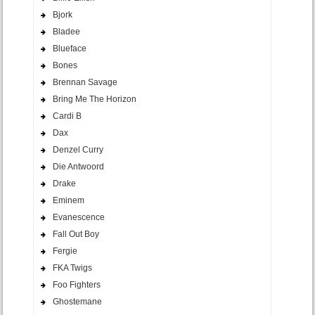
Bjork
Bladee
Blueface
Bones
Brennan Savage
Bring Me The Horizon
Cardi B
Dax
Denzel Curry
Die Antwoord
Drake
Eminem
Evanescence
Fall Out Boy
Fergie
FKA Twigs
Foo Fighters
Ghostemane