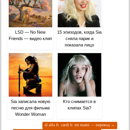
LSD — No New
15 эпизодов, когда Sia
Friends — видео клип
сняла парик и
показала лицо
Sia записала новую
Кто снимается в
песню для фильма
клипах Sia?
Wonder Woman
el alfa ft. cardi b: mi mami — перевод
→