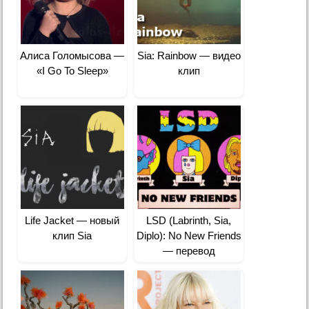
Алиса Голомысова —
Sia: Rainbow — видео
«I Go To Sleep»
клип
Life Jacket — новый
LSD (Labrinth, Sia,
клип Sia
Diplo): No New Friends
— перевод