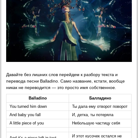
Давайте без лишних слов перейдем к разбору текста и
перевода песни Balladino. Само название, кстати, вообще
никак не переводится — это просто имя собственное.
Balladino
Балладино
You turned him down
Ты дала ему отворот поворот
And baby you fall
И, детка, ты потеряла
A little piece of you
Небольшую частицу себя
И этот кусочек остался не
And it’s a piece left in tact