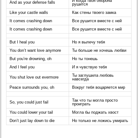
И когда твоя оборона
And as your defense falls
рушится
Like your castle walls
Как стены твоего замка
It comes crashing down
Все рушится вместе с ней
It comes crashing down
Все рушится вместе с ней
But I heal you
Но я вылечу тебя
You don’t want love anymore
Ты больше не хочешь любви
But you’re drowning, oh
Но ты тонешь
And I feel you
И я чувствую тебя
Ты заглушила любовь
You shut love out evermore
навсегда
Peace surrounds you, oh
Вокруг тебя воцаряется мир
Так что ты могла просто
So, you could just fail
проиграть
You could lower your tail
Могла бы поджать хвост
Don’t just lay down to die
Но только не ложись умирать