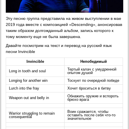
Эту песню группа представила на живом выступлении в мае
2019 года вместе с композицией «Descending», анонсировав
таким образом долгожданный альбом, запись которого к
тому моменту еще не была завершена.
Давайте посмотрим на текст и перевод на русский язык
песни Invincible
Invincible
Непобедимый
Тертый калач с умудренной
Long in tooth and soul
опытом душой
Longing for another win
Тоскует по очередной победе
Lurch into the fray
Хочет броситься в битву
Обнажить оружие и вспороть
Weapon out and belly in
брюхо врага
Воин сражается, чтобы
Warrior struggling to remain
оставить после себя что-то
consequential
значительное