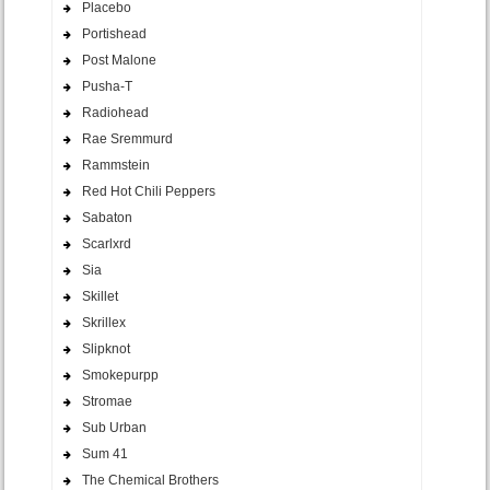
Placebo
Portishead
Post Malone
Pusha-T
Radiohead
Rae Sremmurd
Rammstein
Red Hot Chili Peppers
Sabaton
Scarlxrd
Sia
Skillet
Skrillex
Slipknot
Smokepurpp
Stromae
Sub Urban
Sum 41
The Chemical Brothers