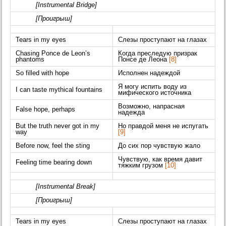
[Instrumental Bridge]
[Проигрыш]
Tears in my eyes
Слезы проступают на глазах
Chasing Ponce de Leon’s
Когда преследую призрак
phantoms
Понсе де Леона
[8]
So filled with hope
Исполнен надеждой
Я могу испить воду из
I can taste mythical fountains
мифического источника
Возможно, напрасная
False hope, perhaps
надежда
But the truth never got in my
Но правдой меня не испугать
way
[9]
Before now, feel the sting
До сих пор чувствую жало
Чувствую, как время давит
Feeling time bearing down
тяжким грузом
[10]
[Instrumental Break]
[Проигрыш]
Tears in my eyes
Слезы проступают на глазах