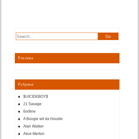
Реклама
Рубрики
$UICIDEBOY$
21 Savage
6ix9ine
A Boogie wit da Hoodie
Alan Walker
Alice Merton