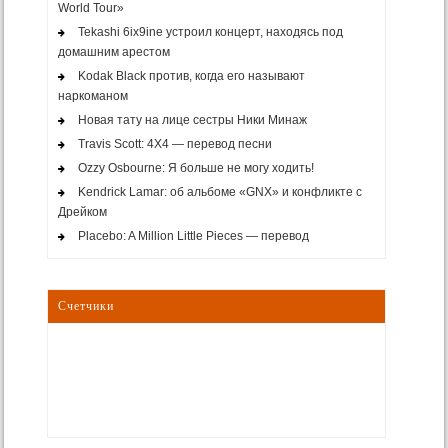
World Tour»
Tekashi 6ix9ine устроил концерт, находясь под
домашним арестом
Kodak Black против, когда его называют
наркоманом
Новая тату на лице сестры Ники Минаж
Travis Scott: 4X4 — перевод песни
Ozzy Osbourne: Я больше не могу ходить!
Kendrick Lamar: об альбоме «GNX» и конфликте с
Дрейком
Placebo: A Million Little Pieces — перевод
Счетчики