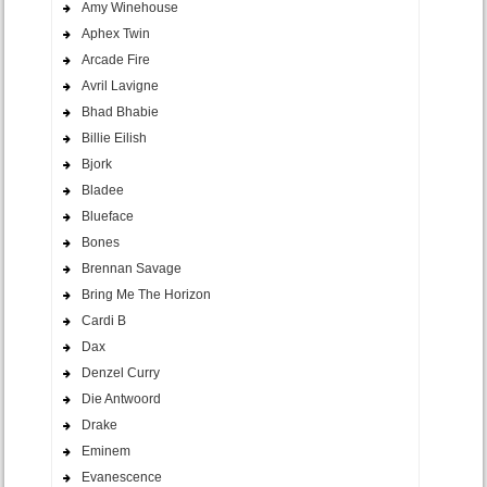
Amy Winehouse
Aphex Twin
Arcade Fire
Avril Lavigne
Bhad Bhabie
Billie Eilish
Bjork
Bladee
Blueface
Bones
Brennan Savage
Bring Me The Horizon
Cardi B
Dax
Denzel Curry
Die Antwoord
Drake
Eminem
Evanescence