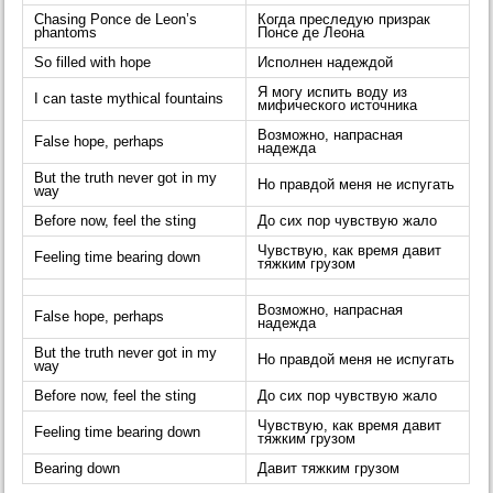
Chasing Ponce de Leon’s
Когда преследую призрак
phantoms
Понсе де Леона
So filled with hope
Исполнен надеждой
Я могу испить воду из
I can taste mythical fountains
мифического источника
Возможно, напрасная
False hope, perhaps
надежда
But the truth never got in my
Но правдой меня не испугать
way
Before now, feel the sting
До сих пор чувствую жало
Чувствую, как время давит
Feeling time bearing down
тяжким грузом
Возможно, напрасная
False hope, perhaps
надежда
But the truth never got in my
Но правдой меня не испугать
way
Before now, feel the sting
До сих пор чувствую жало
Чувствую, как время давит
Feeling time bearing down
тяжким грузом
Bearing down
Давит тяжким грузом