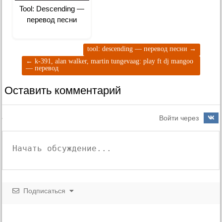
Tool: Descending —
перевод песни
tool: descending — перевод песни
→
←
k-391, alan walker, martin tungevaag: play ft dj mangoo
— перевод
Оставить комментарий
Войти через
Подписаться