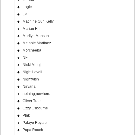
Logic
LP
Machine Gun Kelly
Marian Hill
Marilyn Manson
Melanie Martinez
Morcheeba
NF
Nicki Minaj
Night Lovell
Nightwish
Nirvana
nothing,nowhere
Oliver Tree
Ozzy Osbourne
P!nk
Palaye Royale
Papa Roach