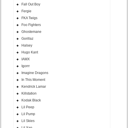
Fall Out Boy
Fergie
FKA Twigs
Foo Fighters
Ghostemane
Gorillaz
Halsey
Hugo Kant
IAMX
Igorrr
Imagine Dragons
In This Moment
Kendrick Lamar
Killstation
Kodak Black
Lil Peep
Lil Pump
Lil Skies
Lil Xan