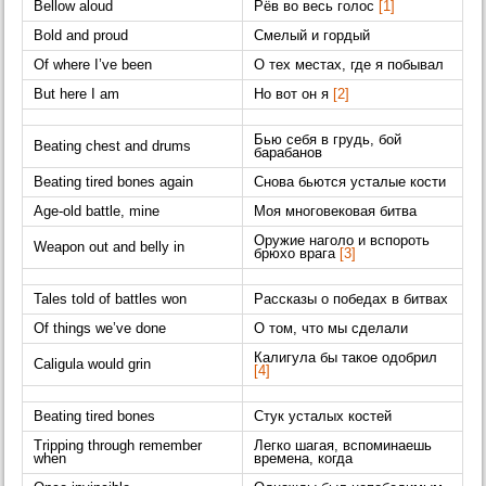
Bellow aloud
Рёв во весь голос
[1]
Bold and proud
Смелый и гордый
Of where I’ve been
О тех местах, где я побывал
But here I am
Но вот он я
[2]
Бью себя в грудь, бой
Beating chest and drums
барабанов
Beating tired bones again
Снова бьются усталые кости
Age-old battle, mine
Моя многовековая битва
Оружие наголо и вспороть
Weapon out and belly in
брюхо врага
[3]
Tales told of battles won
Рассказы о победах в битвах
Of things we’ve done
О том, что мы сделали
Калигула бы такое одобрил
Caligula would grin
[4]
Beating tired bones
Стук усталых костей
Tripping through remember
Легко шагая, вспоминаешь
when
времена, когда