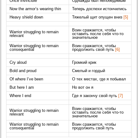
Once invincible
Однажды был непобедимым
Now the armor’s wearing thin
Теперь доспехи истончились
Heavy shield down
Тяжелый щит опущен вниз
[5]
Воин сражается, чтобы
Warrior struggling to remain
оставить после себя что-то
relevant
значительное
Warrior struggling to remain
Воин сражается, чтобы
consequential
продолжить свой путь
[6]
Cry aloud
Громкий крик
Bold and proud
Смелый и гордый
Of where I’ve been
О тех местах, где я побывал
But here I am
Но вот он я
Where I end
Где я закончу свой путь
[7]
Воин сражается, чтобы
Warrior struggling to remain
оставить после себя что-то
relevant
значительное
Warrior struggling to remain
Воин сражается, чтобы
consequential
продолжить свой путь