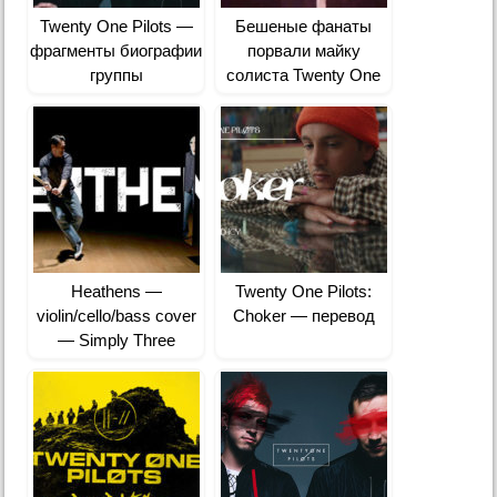
Twenty One Pilots —
Бешеные фанаты
фрагменты биографии
порвали майку
группы
солиста Twenty One
Pilots
Heathens —
Twenty One Pilots:
violin/cello/bass cover
Choker — перевод
— Simply Three