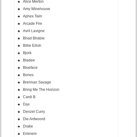
Alice Merton
Amy Winehouse
Aphex Twin
Arcade Fire
Avril Lavigne
Bhad Bhabie
Billie Eilish
Bjork
Bladee
Blueface
Bones
Brennan Savage
Bring Me The Horizon
Cardi B
Dax
Denzel Curry
Die Antwoord
Drake
Eminem