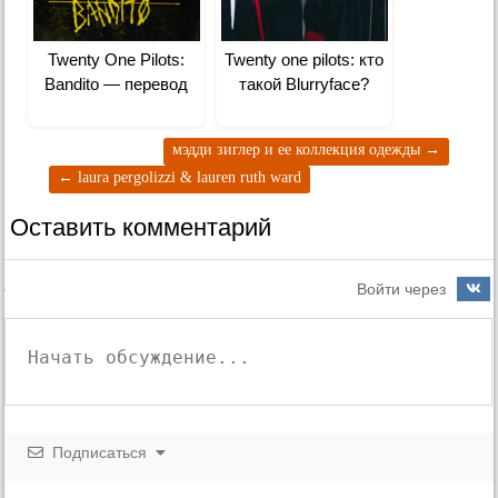
Twenty One Pilots:
Twenty one pilots: кто
Bandito — перевод
такой Blurryface?
мэдди зиглер и ее коллекция одежды
→
←
laura pergolizzi & lauren ruth ward
Оставить комментарий
Войти через
Подписаться