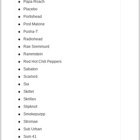
Papa Roach
Placebo
Portishead
Post Malone
Pusha-T
Radiohead
Rae Sremmurd
Rammstein
Red Hot Chili Peppers
Sabaton
Scarlxrd
Sia
Skillet
Skrillex
Slipknot
Smokepurpp
Stromae
Sub Urban
Sum 41