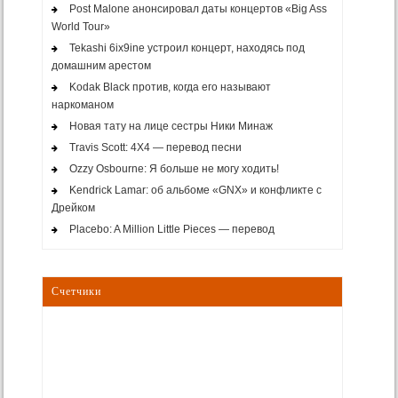
Post Malone анонсировал даты концертов «Big Ass
World Tour»
Tekashi 6ix9ine устроил концерт, находясь под
домашним арестом
Kodak Black против, когда его называют
наркоманом
Новая тату на лице сестры Ники Минаж
Travis Scott: 4X4 — перевод песни
Ozzy Osbourne: Я больше не могу ходить!
Kendrick Lamar: об альбоме «GNX» и конфликте с
Дрейком
Placebo: A Million Little Pieces — перевод
Счетчики