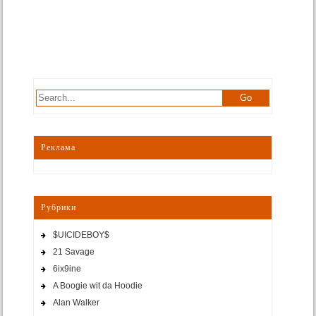
Реклама
Рубрики
$UICIDEBOY$
21 Savage
6ix9ine
A Boogie wit da Hoodie
Alan Walker