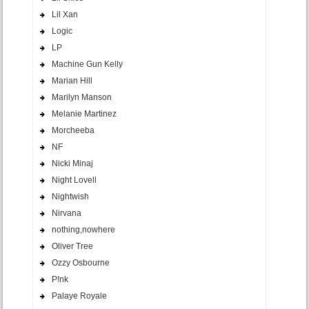
Lil Xan
Logic
LP
Machine Gun Kelly
Marian Hill
Marilyn Manson
Melanie Martinez
Morcheeba
NF
Nicki Minaj
Night Lovell
Nightwish
Nirvana
nothing,nowhere
Oliver Tree
Ozzy Osbourne
P!nk
Palaye Royale