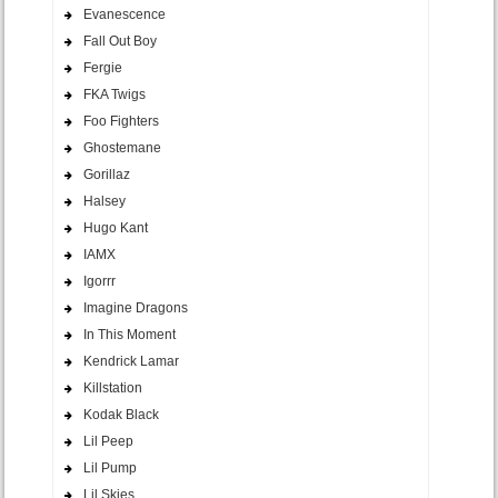
Evanescence
Fall Out Boy
Fergie
FKA Twigs
Foo Fighters
Ghostemane
Gorillaz
Halsey
Hugo Kant
IAMX
Igorrr
Imagine Dragons
In This Moment
Kendrick Lamar
Killstation
Kodak Black
Lil Peep
Lil Pump
Lil Skies