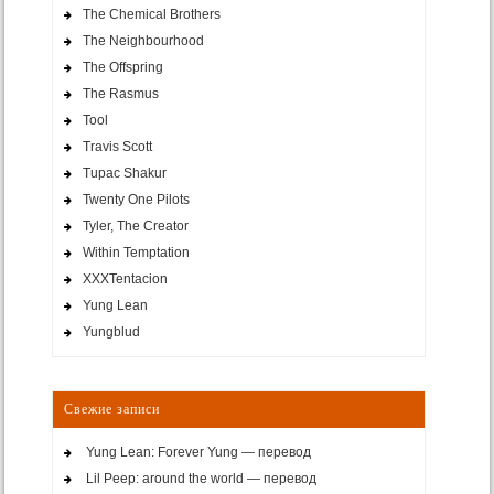
The Chemical Brothers
The Neighbourhood
The Offspring
The Rasmus
Tool
Travis Scott
Tupac Shakur
Twenty One Pilots
Tyler, The Creator
Within Temptation
XXXTentacion
Yung Lean
Yungblud
Свежие записи
Yung Lean: Forever Yung — перевод
Lil Peep: around the world — перевод