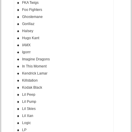
FKA Twigs
Foo Fighters
Ghostemane
Gorillaz
Halsey
Hugo Kant
IAMX
Igorrr
Imagine Dragons
In This Moment
Kendrick Lamar
Killstation
Kodak Black
Lil Peep
Lil Pump
Lil Skies
Lil Xan
Logic
LP