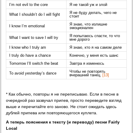
I’m not evil to the core
Я не такой уж и злой
Я не буду делать, чего не
What I shouldn’t do I will fight
стоит
Я знаю, что излишне
I know I’m emotional
эмоционален
Я попытаюсь спасти, то что
What I want to save I will try
мне дорого
I know who I truly am
Я знаю, кто я на самом деле
I truly do have a chance
Конечно, у меня есть шанс
Tomorrow I’ll switch the beat
Завтра я изменюсь
Чтобы не повторять
To avoid yesterday’s dance
вчерашний танец.
[13]
* Как обычно, повторы я не переписываю. Если в песне в
очередной раз зазвучал припев, просто переведите взгляд
выше и перечитайте его заново. Не стоит ожидать здесь
дублей припева или повторяющегося куплета.
А теперь пояснения к тексту (и переводу) песни Fairly
Local