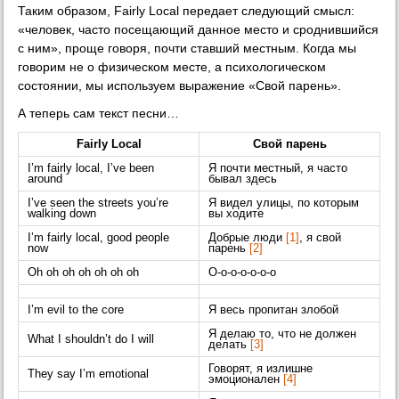
Таким образом, Fairly Local передает следующий смысл:
«человек, часто посещающий данное место и сроднившийся
с ним», проще говоря, почти ставший местным. Когда мы
говорим не о физическом месте, а психологическом
состоянии, мы используем выражение «Свой парень».
А теперь сам текст песни…
Fairly Local
Свой парень
I’m fairly local, I’ve been
Я почти местный, я часто
around
бывал здесь
I’ve seen the streets you’re
Я видел улицы, по которым
walking down
вы ходите
I’m fairly local, good people
Добрые люди
[1]
, я свой
now
парень
[2]
Oh oh oh oh oh oh oh
О-о-о-о-о-о-о
I’m evil to the core
Я весь пропитан злобой
Я делаю то, что не должен
What I shouldn’t do I will
делать
[3]
Говорят, я излишне
They say I’m emotional
эмоционален
[4]