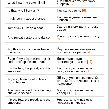
Я уничтожаю то, что хочу
What I want to save I’ll kill
сберечь
[5]
Is that who I truly am?
Неужели, это я?
[6]
На самом деле, у меня нет
I truly don’t have a chance
шансов
[7]
Завтра я буду делать то же
Tomorrow I’ll keep a beat
самое
И повторю вчерашний танец.
And repeat yesterday’s dance
[8]
Yo, this song will never be on
Йоу, эта песня никогда не
the radio
прозвучит на радио
[9]
Even if my clique were to pick
Даже если люди
and the people were to vote
проголосуют за нее
[10]
It’s the few, the proud, and the
Нас мало, но у нас есть
emotional
гордость и чувства
[11]
Эй ты, пуленепробиваемый,
Yo, you, bulletproof in black
одетый во все черное, как на
like a funeral
похоронах
The world around us is burning
Мир вокруг в огне, но мы
but we’re so cold
холодны
[12]
It’s the few, the proud, and the
Нас мало, но у нас есть
emotional
гордость и чувства