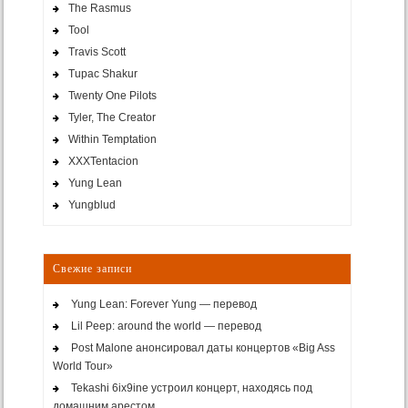
The Rasmus
Tool
Travis Scott
Tupac Shakur
Twenty One Pilots
Tyler, The Creator
Within Temptation
XXXTentacion
Yung Lean
Yungblud
Свежие записи
Yung Lean: Forever Yung — перевод
Lil Peep: around the world — перевод
Post Malone анонсировал даты концертов «Big Ass
World Tour»
Tekashi 6ix9ine устроил концерт, находясь под
домашним арестом