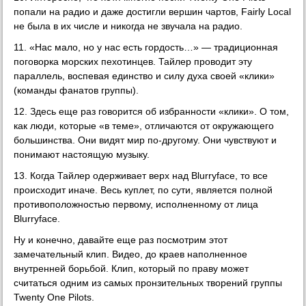
попали на радио и даже достигли вершин чартов, Fairly Local
не была в их числе и никогда не звучала на радио.
11. «Нас мало, но у нас есть гордость…» — традиционная
поговорка морских пехотинцев. Тайлер проводит эту
параллель, воспевая единство и силу духа своей «клики»
(команды фанатов группы).
12. Здесь еще раз говорится об избранности «клики». О том,
как люди, которые «в теме», отличаются от окружающего
большинства. Они видят мир по-другому. Они чувствуют и
понимают настоящую музыку.
13. Когда Тайлер одерживает верх над Blurryface, то все
происходит иначе. Весь куплет, по сути, является полной
противоположностью первому, исполненному от лица
Blurryface.
Ну и конечно, давайте еще раз посмотрим этот
замечательный клип. Видео, до краев наполненное
внутренней борьбой. Клип, который по праву может
считаться одним из самых пронзительных творений группы
Twenty One Pilots.