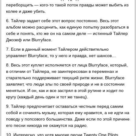
переборщить — кого-то такой поток правды может выбить из
колее и даже убить.
6. Тайлер задает себе этот вопрос постоянно. Весь этот
альбом можно расценить, как единую попытку разобраться в
себе и понять, кто же он на самом деле — истинный Тайлер
Джозеф или Blurryface.
7. Если в данный момент Тайлером действительно
управляет Blurryface, то у него и правда, нет шансов…
8. Весь этот куплет исполняется от лица Blurryface, который,
в отличии от Тайлера, не заинтересован в переменах и
старательно поддерживает текущий ритм жизни. Blurryface
заявляет, что люди злы по своей природе и не в состоянии
меняться. И он, как и все застрял в этой рутине и ходит по
кругу (каждый день один и тот же танец).
9. Тайлер предпочитает оставаться честным перед самим
собой и сочинять музыку, которая ему нравится, а не идти на
поводу у попсового большинства. Даже если по этой причине
его песни никогда не окажутся на радио.
10. Интересно, что хотя многие песни Twenty One Pilots