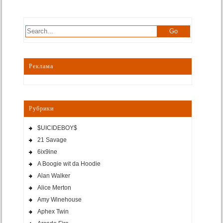
Реклама
Рубрики
$UICIDEBOY$
21 Savage
6ix9ine
A Boogie wit da Hoodie
Alan Walker
Alice Merton
Amy Winehouse
Aphex Twin