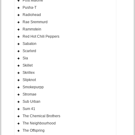
Post Malone
Pusha-T
Radiohead
Rae Sremmurd
Rammstein
Red Hot Chili Peppers
Sabaton
Scarlxrd
Sia
Skillet
Skrillex
Slipknot
Smokepurpp
Stromae
Sub Urban
Sum 41
The Chemical Brothers
The Neighbourhood
The Offspring