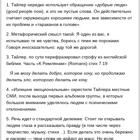
1. Тайлер нередко использует обращение «добрые люди»
(good people now), и это не пустые слова. Он действительно
считает окружающих хорошими людьми, вне зависимости от
их проблем и «тараканов в голове».
2. Метафорический смысл такой: Я один из вас, я
испытываю те же чувства, борюсь с теми же пороками.
Говоря иносказательно: иду той же дорогой.
3. Тайлер, по сути перефразировал строфу из английской
библии. Часть «К Римлянам» (Romans) стих 7:19
Я не могу делать добро, которое хочу, но продолжаю
делать зло, которого делать не хочу.
4. «Излишне эмоциональным» окрестили Тайлера местные
СМИ, после выхода первых альбомов группы, в которых
большое внимание уделялось людям с психическими
отклонениями.
5. Речь идет о стандартной дилемме: Стоит ли открывать
людям глаза и рассказывать правду (в том числе через
творчество, музыку, стихи…). Если делать это очень бережно
и ласково — твои слова не дойдут до масс. Но если