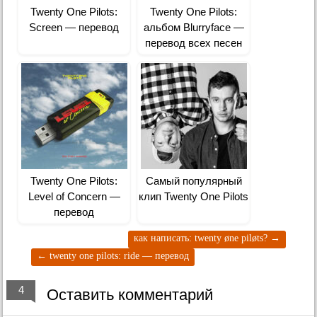
Twenty One Pilots:
Twenty One Pilots:
Screen — перевод
альбом Blurryface —
перевод всех песен
Twenty One Pilots:
Самый популярный
Level of Concern —
клип Twenty One Pilots
перевод
как написать: twenty øne piløts?
→
←
twenty one pilots: ride — перевод
4
Оставить комментарий