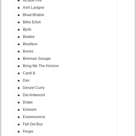
Arcade Fire
Avril Lavigne
Bhad Bhabie
Billie Eilish
Bjork
Bladee
Blueface
Bones
Brennan Savage
Bring Me The Horizon
Cardi B
Dax
Denzel Curry
Die Antwoord
Drake
Eminem
Evanescence
Fall Out Boy
Fergie