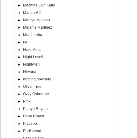
Machine Gun Kelly
Marian Hill
Marilyn Manson
Melanie Martinez
Morcheeba
NF
Nicki Minaj
Night Lovell
Nightwish
Nirvana
nothing,nowhere
Oliver Tree
Ozzy Osbourne
P!nk
Palaye Royale
Papa Roach
Placebo
Portishead