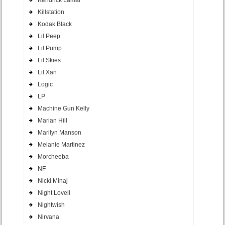
Killstation
Kodak Black
Lil Peep
Lil Pump
Lil Skies
Lil Xan
Logic
LP
Machine Gun Kelly
Marian Hill
Marilyn Manson
Melanie Martinez
Morcheeba
NF
Nicki Minaj
Night Lovell
Nightwish
Nirvana