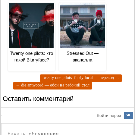
Twenty one pilots: кто
Stressed Out —
такой Blurryface?
акапелла
twenty one pilots: fairly local — перевод
→
←
die antwoord — обои на рабочий стол
Оставить комментарий
Войти через