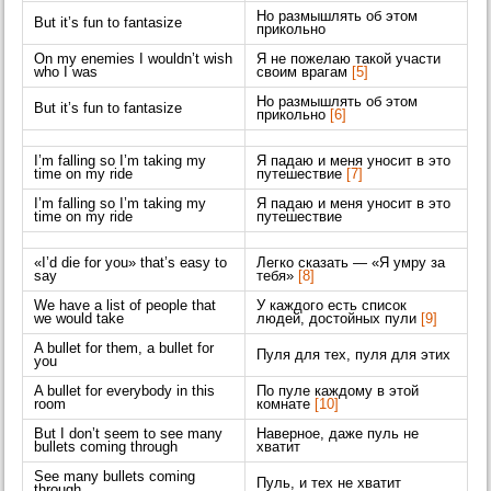
Но размышлять об этом
But it’s fun to fantasize
прикольно
On my enemies I wouldn’t wish
Я не пожелаю такой участи
who I was
своим врагам
[5]
Но размышлять об этом
But it’s fun to fantasize
прикольно
[6]
I’m falling so I’m taking my
Я падаю и меня уносит в это
time on my ride
путешествие
[7]
I’m falling so I’m taking my
Я падаю и меня уносит в это
time on my ride
путешествие
«I’d die for you» that’s easy to
Легко сказать — «Я умру за
say
тебя»
[8]
We have a list of people that
У каждого есть список
we would take
людей, достойных пули
[9]
A bullet for them, a bullet for
Пуля для тех, пуля для этих
you
A bullet for everybody in this
По пуле каждому в этой
room
комнате
[10]
But I don’t seem to see many
Наверное, даже пуль не
bullets coming through
хватит
See many bullets coming
Пуль, и тех не хватит
through