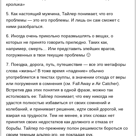
кролика»
5. Как настоящий мужчина, Тайлер понимает, что его
проблемы — это его проблемы. И лишь он сам сможет с
ними разобраться.
6. Иногда очень прикольно поразмышлять о вещах, о
которых не принято говорить прилюдно. Таких как,
например, смерть… Или представить злейших врагов,
погруженных в твои текущие проблемы 🙂
7. Поездка, дорога, путь, путешествие — все это метафоры
слова «жизнь»! В тоже время «падение» обычно
употребляется в текстах группы, в значении отхода от веры
или погружения в сомнения (см. Fall Away и Air Catcher).
Встретив два этих понятия в одной фразе, можно так
истолковать ее: Тайлер понимает, что ему никогда не
удастся полностью избавиться от своих сомнений и
колебаний, и принимает решение, идти своей дорогой, не
взирая на трудности. Тем не менее, в этих словах нет
принятия своих недостатков как должного и отказа от
борьбы. Тайлер по-прежнему полон решимости бороться со
своим темным альтер-эго, не покладая рук.