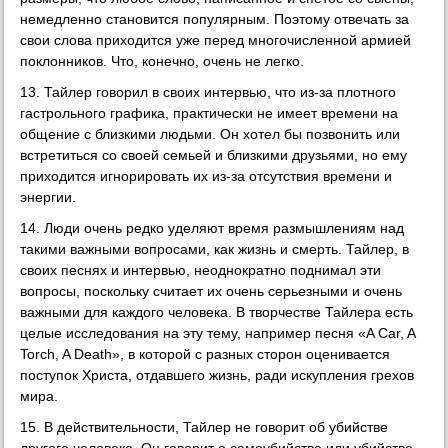
немедленно становится популярным. Поэтому отвечать за
свои слова приходится уже перед многочисленной армией
поклонников. Что, конечно, очень не легко.
13. Тайлер говорил в своих интервью, что из-за плотного
гастрольного графика, практически не имеет времени на
общение с близкими людьми. Он хотел бы позвонить или
встретиться со своей семьей и близкими друзьями, но ему
приходится игнорировать их из-за отсутствия времени и
энергии.
14. Люди очень редко уделяют время размышлениям над
такими важными вопросами, как жизнь и смерть. Тайлер, в
своих песнях и интервью, неоднократно поднимал эти
вопросы, поскольку считает их очень серьезными и очень
важными для каждого человека. В творчестве Тайлера есть
целые исследования на эту тему, например песня «A Car, A
Torch, A Death», в которой с разных сторон оценивается
поступок Христа, отдавшего жизнь, ради искупления грехов
мира.
15. В действительности, Тайлер не говорит об убийстве
другого человека. Он говорит о самоубийстве или убийстве