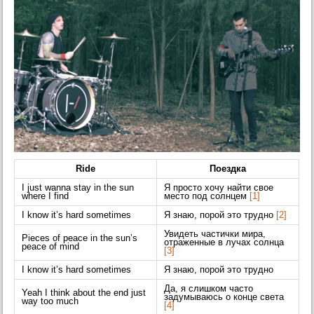
Ride
Поездка
I just wanna stay in the sun
Я просто хочу найти свое
where I find
место под солнцем
[1]
I know it’s hard sometimes
Я знаю, порой это трудно
[2]
Увидеть частички мира,
Pieces of peace in the sun’s
отраженные в лучах солнца
peace of mind
[3]
I know it’s hard sometimes
Я знаю, порой это трудно
Да, я слишком часто
Yeah I think about the end just
задумываюсь о конце света
way too much
[4]