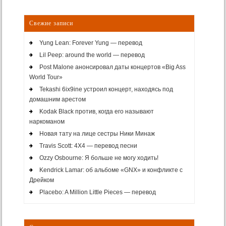
Свежие записи
Yung Lean: Forever Yung — перевод
Lil Peep: around the world — перевод
Post Malone анонсировал даты концертов «Big Ass
World Tour»
Tekashi 6ix9ine устроил концерт, находясь под
домашним арестом
Kodak Black против, когда его называют
наркоманом
Новая тату на лице сестры Ники Минаж
Travis Scott: 4X4 — перевод песни
Ozzy Osbourne: Я больше не могу ходить!
Kendrick Lamar: об альбоме «GNX» и конфликте с
Дрейком
Placebo: A Million Little Pieces — перевод