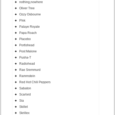
nothing,nowhere
Oliver Tree
Ozzy Osbourne
P!nk
Palaye Royale
Papa Roach
Placebo
Portishead
Post Malone
Pusha-T
Radiohead
Rae Sremmurd
Rammstein
Red Hot Chili Peppers
Sabaton
Scarlxrd
Sia
Skillet
Skrillex