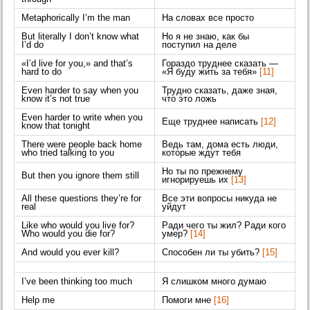
Metaphorically I’m the man
На словах все просто
But literally I don’t know what
Но я не знаю, как бы
I’d do
поступил на деле
«I’d live for you,» and that’s
Гораздо труднее сказать —
hard to do
«Я буду жить за тебя»
[11]
Even harder to say when you
Трудно сказать, даже зная,
know it’s not true
что это ложь
Even harder to write when you
Еще труднее написать
[12]
know that tonight
There were people back home
Ведь там, дома есть люди,
who tried talking to you
которые ждут тебя
Но ты по прежнему
But then you ignore them still
игнорируешь их
[13]
All these questions they’re for
Все эти вопросы никуда не
real
уйдут
Like who would you live for?
Ради чего ты жил? Ради кого
Who would you die for?
умер?
[14]
And would you ever kill?
Способен ли ты убить?
[15]
I’ve been thinking too much
Я слишком много думаю
Help me
Помоги мне
[16]