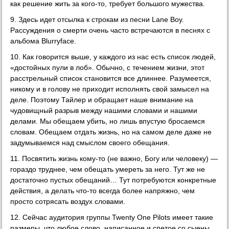
как решение жить за кого-то, требует большого мужества.
9. Здесь идет отсылка к строкам из песни Lane Boy.
Рассуждения о смерти очень часто встречаются в песнях с
альбома Blurryface.
10. Как говорится выше, у каждого из нас есть список людей,
«достойных пули в лоб». Обычно, с течением жизни, этот
расстрельный список становится все длиннее. Разумеется,
никому и в голову не приходит исполнять свой замысел на
деле. Поэтому Тайлер и обращает наше внимание на
чудовищный разрыв между нашими словами и нашими
делами. Мы обещаем убить, но лишь впустую бросаемся
словам. Обещаем отдать жизнь, но на самом деле даже не
задумываемся над смыслом своего обещания.
11. Посвятить жизнь кому-то (не важно, Богу или человеку) —
гораздо труднее, чем обещать умереть за него. Тут же не
достаточно пустых обещаний… Тут потребуются конкретные
действия, а делать что-то всегда более напряжно, чем
просто сотрясать воздух словами.
12. Сейчас аудитория группы Twenty One Pilots имеет такие
размеры, что любое слово, написанное и спетое со сыены,