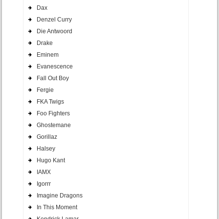
Dax
Denzel Curry
Die Antwoord
Drake
Eminem
Evanescence
Fall Out Boy
Fergie
FKA Twigs
Foo Fighters
Ghostemane
Gorillaz
Halsey
Hugo Kant
IAMX
Igorrr
Imagine Dragons
In This Moment
Kendrick Lamar