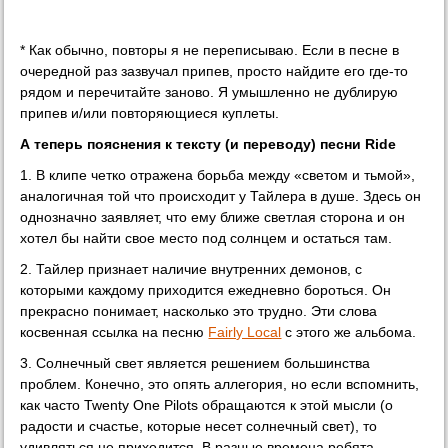
* Как обычно, повторы я не переписываю. Если в песне в
очередной раз зазвучал припев, просто найдите его где-то
рядом и перечитайте заново. Я умышленно не дублирую
припев и/или повторяющиеся куплеты.
А теперь пояснения к тексту (и переводу) песни Ride
1. В клипе четко отражена борьба между «светом и тьмой»,
аналогичная той что происходит у Тайлера в душе. Здесь он
однозначно заявляет, что ему ближе светлая сторона и он
хотел бы найти свое место под солнцем и остаться там.
2. Тайлер признает наличие внутренних демонов, с
которыми каждому приходится ежедневно бороться. Он
прекрасно понимает, насколько это трудно. Эти слова
косвенная ссылка на песню
Fairly Local
с этого же альбома.
3. Солнечный свет является решением большинства
проблем. Конечно, это опять аллегория, но если вспомнить,
как часто Twenty One Pilots обращаются к этой мысли (о
радости и счастье, которые несет солнечный свет), то
удивляться не приходится. В разные времена ребята