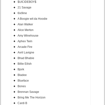
$UICIDEBOY$
21 Savage
6ix9ine
A Boogie wit da Hoodie
Alan Walker
Alice Merton
Amy Winehouse
Aphex Twin
Arcade Fire
Avril Lavigne
Bhad Bhabie
Billie Eilish
Bjork
Bladee
Blueface
Bones
Brennan Savage
Bring Me The Horizon
Cardi B