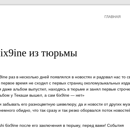
ГЛАВНАЯ
6ix9ine из тюрьмы
x9ine раз в несколько дней появлялся в новостях и радовал нас то 
н первое время не сходил с первых страниц околомузыкальных изд
и даже альбом выпустил, находясь в тюрьме и занял первые строчк
ьбом у Текаши вышел, а сам 6ix9ine — нет»
и забывать его разноцветную шевелюру, да и новости от других му
емного обидно, что так сразу и так резко оборвался поток новосте
hi 6ix9ine после его заключения в тюрьму, перед вами! События