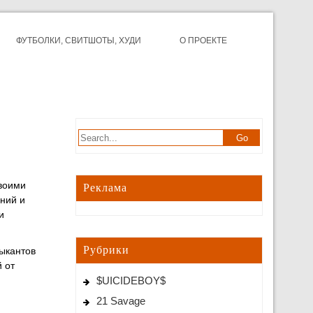
ФУТБОЛКИ, СВИТШОТЫ, ХУДИ
О ПРОЕКТЕ
своими
Реклама
аний и
и
Рубрики
зыкантов
й от
$UICIDEBOY$
21 Savage