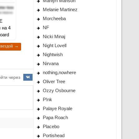
Marilyn Manson
Melanie Martinez
Morcheeba
E
NF
 на 4
board
Nicki Minaj
Night Lovell
рзвездой
→
Nightwish
Nirvana
nothing,nowhere
йти через
Oliver Tree
Ozzy Osbourne
P!nk
Palaye Royale
Papa Roach
Placebo
Portishead