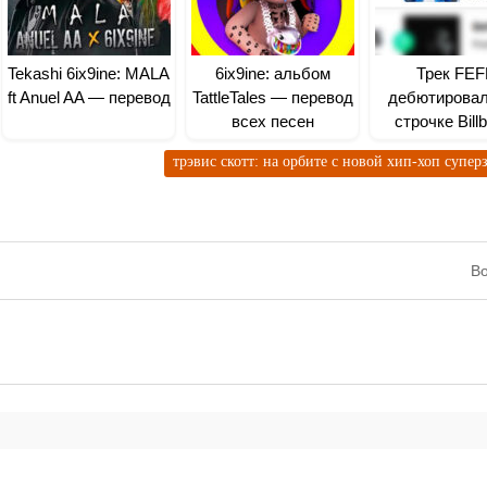
Tekashi 6ix9ine: MALA
6ix9ine: альбом
Трек FEF
ft Anuel AA — перевод
TattleTales — перевод
дебютировал
всех песен
строчке Bill
топ-100
трэвис скотт: на орбите с новой хип-хоп супе
Во