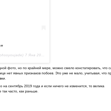
hsoyoujade)
7 Янв 2019 в 5:39 PST
дной фото, но по крайней мере, можно смело констатировать, что 
лице нет явных признаков побоев. Это уже не мало, учитывая, что п
вки.
 на сентябрь 2019 года и если ничего не изменится, то велика
е так часто, как раньше.