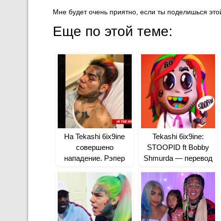
Мне будет очень приятно, если ты поделишься этой
Еще по этой теме:
На Tekashi 6ix9ine
Tekashi 6ix9ine:
совершено
STOOPID ft Bobby
нападение. Рэпер
Shmurda — перевод
находится в больнице