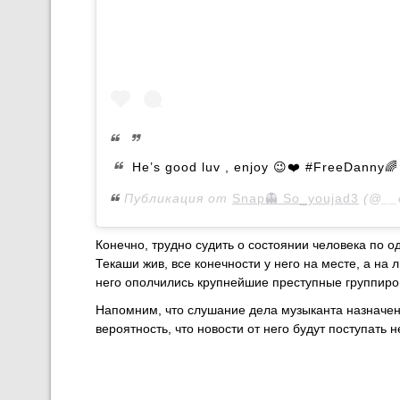
He’s good luv , enjoy 😉❤️ #FreeDanny🌈
Публикация от
Snap👻 So_youjad3
(@__o
Конечно, трудно судить о состоянии человека по о
Текаши жив, все конечности у него на месте, а на 
него ополчились крупнейшие преступные группиро
Напомним, что слушание дела музыканта назначено
вероятность, что новости от него будут поступать н