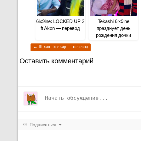
6ix9ine: LOCKED UP 2
Tekashi 6ix9ine
ft Akon — перевод
празднует день
рождения дочки
←
lil xan: tree sap — перевод
Оставить комментарий
Подписаться