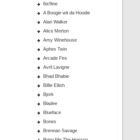
6ix9ine
A Boogie wit da Hoodie
Alan Walker
Alice Merton
Amy Winehouse
Aphex Twin
Arcade Fire
Avril Lavigne
Bhad Bhabie
Billie Eilish
Bjork
Bladee
Blueface
Bones
Brennan Savage
Bring Me The Horizon