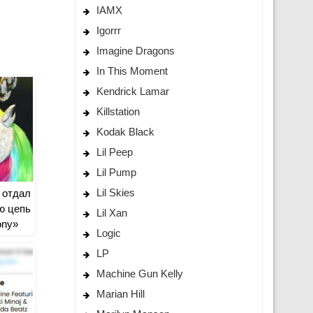
IAMX
Igorrr
Imagine Dragons
In This Moment
Kendrick Lamar
Killstation
Kodak Black
Lil Peep
Lil Pump
Lil Skies
e отдал
ю цепь
Lil Xan
ony»
Logic
LP
Machine Gun Kelly
Marian Hill