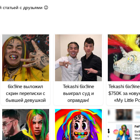
 статьей с друзьями 😉
6ix9ine выложил
Tekashi 6ix9ine
Tekashi 6ix9in
скрин переписки с
выиграл суд и
$750K за нову
бывшей девушкой
оправдан!
«My Little P
Trippie Redd