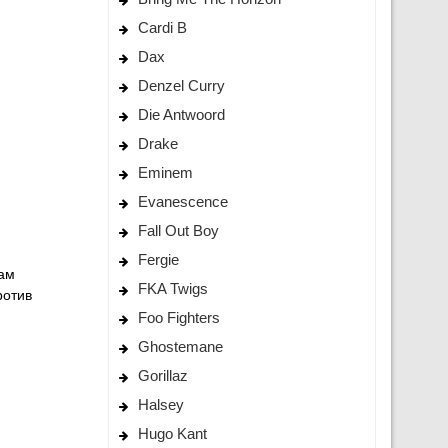
Cardi B
Dax
Denzel Curry
Die Antwoord
Drake
Eminem
Evanescence
Fall Out Boy
Fergie
сам
FKA Twigs
ротив
Foo Fighters
Ghostemane
Gorillaz
Halsey
Hugo Kant