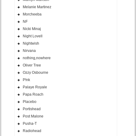
Melanie Martinez
Morcheeba
NF
Nicki Minaj
Night Lovell
Nightwish
Nirvana
nothing,nowhere
Oliver Tree
Ozzy Osbourne
P!nk
Palaye Royale
Papa Roach
Placebo
Portishead
Post Malone
Pusha-T
Radiohead