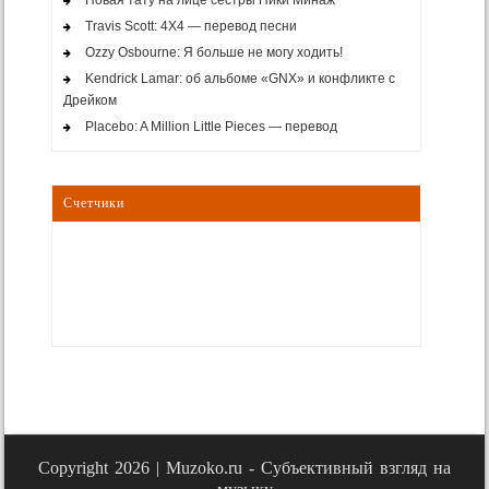
Новая тату на лице сестры Ники Минаж
Travis Scott: 4X4 — перевод песни
Ozzy Osbourne: Я больше не могу ходить!
Kendrick Lamar: об альбоме «GNX» и конфликте с
Дрейком
Placebo: A Million Little Pieces — перевод
Счетчики
Copyright 2026 |
Muzoko.ru - Субъективный взгляд на