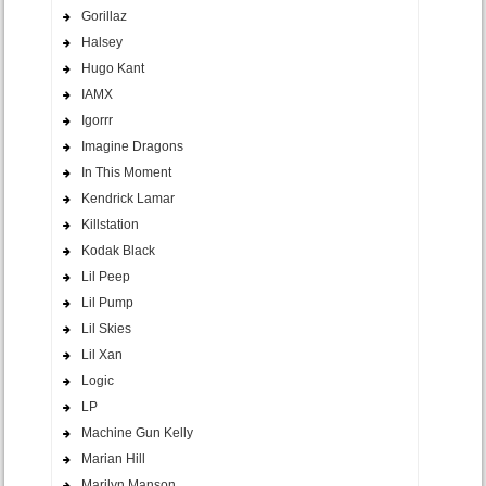
Gorillaz
Halsey
Hugo Kant
IAMX
Igorrr
Imagine Dragons
In This Moment
Kendrick Lamar
Killstation
Kodak Black
Lil Peep
Lil Pump
Lil Skies
Lil Xan
Logic
LP
Machine Gun Kelly
Marian Hill
Marilyn Manson