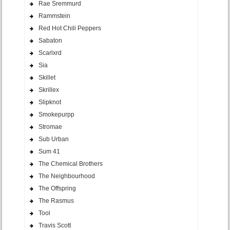
Rae Sremmurd
Rammstein
Red Hot Chili Peppers
Sabaton
Scarlxrd
Sia
Skillet
Skrillex
Slipknot
Smokepurpp
Stromae
Sub Urban
Sum 41
The Chemical Brothers
The Neighbourhood
The Offspring
The Rasmus
Tool
Travis Scott