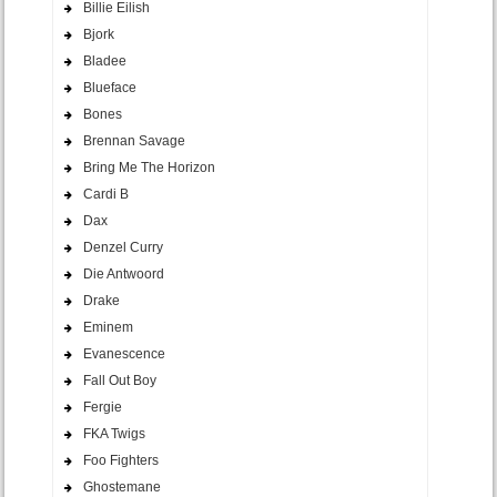
Billie Eilish
Bjork
Bladee
Blueface
Bones
Brennan Savage
Bring Me The Horizon
Cardi B
Dax
Denzel Curry
Die Antwoord
Drake
Eminem
Evanescence
Fall Out Boy
Fergie
FKA Twigs
Foo Fighters
Ghostemane