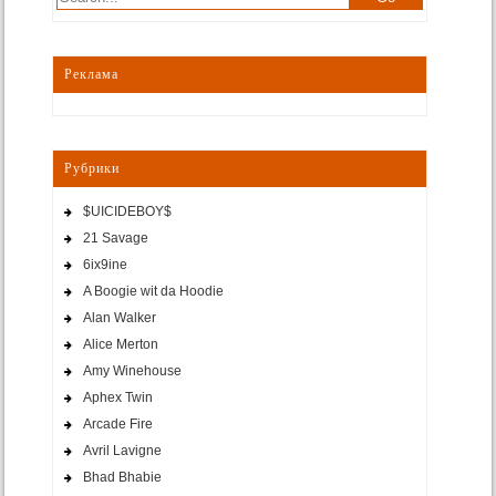
Реклама
Рубрики
$UICIDEBOY$
21 Savage
6ix9ine
A Boogie wit da Hoodie
Alan Walker
Alice Merton
Amy Winehouse
Aphex Twin
Arcade Fire
Avril Lavigne
Bhad Bhabie