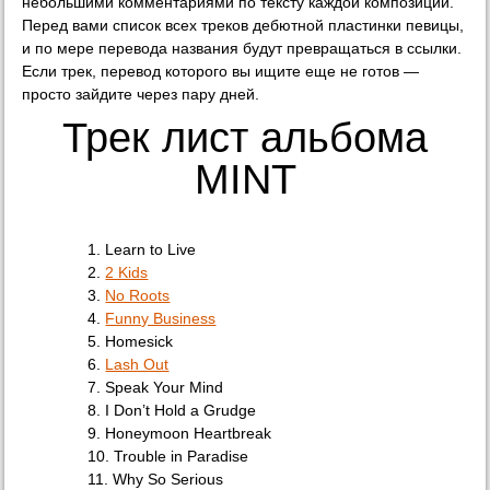
небольшими комментариями по тексту каждой композиции.
Перед вами список всех треков дебютной пластинки певицы,
и по мере перевода названия будут превращаться в ссылки.
Если трек, перевод которого вы ищите еще не готов —
просто зайдите через пару дней.
Трек лист альбома
MINT
1. Learn to Live
2.
2 Kids
3.
No Roots
4.
Funny Business
5. Homesick
6.
Lash Out
7. Speak Your Mind
8. I Don’t Hold a Grudge
9. Honeymoon Heartbreak
10. Trouble in Paradise
11. Why So Serious