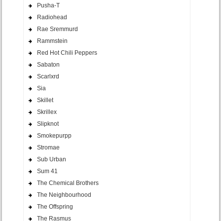
Pusha-T
Radiohead
Rae Sremmurd
Rammstein
Red Hot Chili Peppers
Sabaton
Scarlxrd
Sia
Skillet
Skrillex
Slipknot
Smokepurpp
Stromae
Sub Urban
Sum 41
The Chemical Brothers
The Neighbourhood
The Offspring
The Rasmus