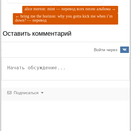
перевод
alice merton: mint — перевод всех песен альбома
→
←
bring me the horizon: why you gotta kick me when i’m
down? — перевод
Оставить комментарий
Войти через
Подписаться