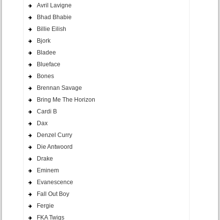
Avril Lavigne
Bhad Bhabie
Billie Eilish
Bjork
Bladee
Blueface
Bones
Brennan Savage
Bring Me The Horizon
Cardi B
Dax
Denzel Curry
Die Antwoord
Drake
Eminem
Evanescence
Fall Out Boy
Fergie
FKA Twigs