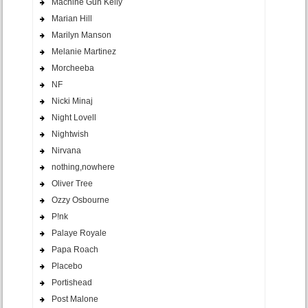
Machine Gun Kelly
Marian Hill
Marilyn Manson
Melanie Martinez
Morcheeba
NF
Nicki Minaj
Night Lovell
Nightwish
Nirvana
nothing,nowhere
Oliver Tree
Ozzy Osbourne
P!nk
Palaye Royale
Papa Roach
Placebo
Portishead
Post Malone