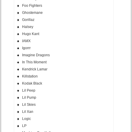
Foo Fighters
Ghostemane
Gorillaz
Halsey
Hugo Kant
IAMX
Igorrr
Imagine Dragons
In This Moment
Kendrick Lamar
Killstation
Kodak Black
Lil Peep
Lil Pump
Lil Skies
Lil Xan
Logic
LP