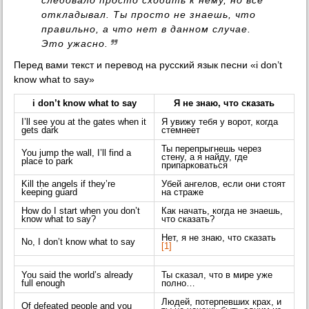
откладывал. Ты просто не знаешь, что
правильно, а что нет в данном случае.
Это ужасно.
Перед вами текст и перевод на русский язык песни «i don’t
know what to say»
i don’t know what to say
Я не знаю, что сказать
I’ll see you at the gates when it
Я увижу тебя у ворот, когда
gets dark
стемнеет
Ты перепрыгнешь через
You jump the wall, I’ll find a
стену, а я найду, где
place to park
припарковаться
Kill the angels if they’re
Убей ангелов, если они стоят
keeping guard
на страже
How do I start when you don’t
Как начать, когда не знаешь,
know what to say?
что сказать?
Нет, я не знаю, что сказать
No, I don’t know what to say
[1]
You said the world’s already
Ты сказал, что в мире уже
full enough
полно…
Людей, потерпевших крах, и
Of defeated people and you