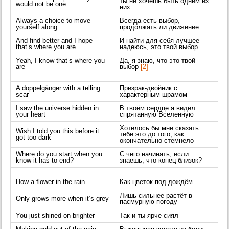
ты не хочешь быть одним из
would not be one
них
Always a choice to move
Всегда есть выбор,
yourself along
продолжать ли движение…
And find better and I hope
И найти для себя лучшее —
that’s where you are
надеюсь, это твой выбор
Yeah, I know that’s where you
Да, я знаю, что это твой
are
выбор
[2]
A doppelgänger with a telling
Призрак-двойник с
scar
характерным шрамом
I saw the universe hidden in
В твоём сердце я видел
your heart
спрятанную Вселенную
Хотелось бы мне сказать
Wish I told you this before it
тебе это до того, как
got too dark
окончательно стемнело
Where do you start when you
С чего начинать, если
know it has to end?
знаешь, что конец близок?
How a flower in the rain
Как цветок под дождём
Лишь сильнее растёт в
Only grows more when it’s grey
пасмурную погоду
You just shined on brighter
Так и ты ярче сиял