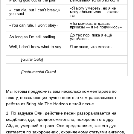
Making gold out of the pain
Выковывая золото из боли
«Я могу умереть, но я не
«I can die, but I can’t break,»
могу сломаться» — сказал
you said
ты
«Ты можешь отдавать
«You can rule, I won’t obey»
приказы — я не подчинюсь»
До тех пор, пока я ещё
As long as I’m still smiling
улыбаюсь…
Well, I don’t know what to say
Я не знаю, что сказать
[Guitar Solo]
[Instrumental Outro]
Мы готовы предложить вам несколько комментариев по
тексту, позволяющих лучше понять о чем рассказывают
ребята из Bring Me The Horizon в этой песне.
1. По задумке Oли, действие песни разворачивается на
кладбище, где, предположительно, похоронен его друг
Айдан, умерший от рака. Оли представляет, как его дух
скитается по захоронению, охраняемому статуями ангелов,