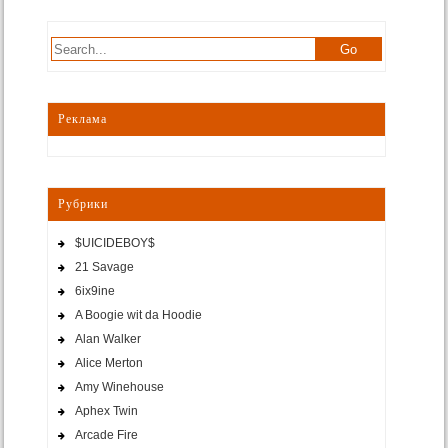
Реклама
Рубрики
$UICIDEBOY$
21 Savage
6ix9ine
A Boogie wit da Hoodie
Alan Walker
Alice Merton
Amy Winehouse
Aphex Twin
Arcade Fire