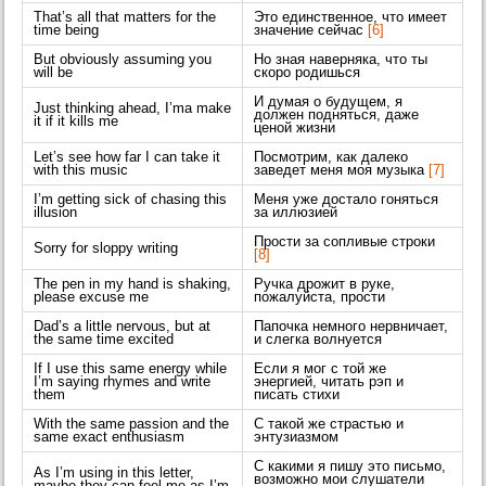
That’s all that matters for the
Это единственное, что имеет
time being
значение сейчас
[6]
But obviously assuming you
Но зная наверняка, что ты
will be
скоро родишься
И думая о будущем, я
Just thinking ahead, I’ma make
должен подняться, даже
it if it kills me
ценой жизни
Let’s see how far I can take it
Посмотрим, как далеко
with this music
заведет меня моя музыка
[7]
I’m getting sick of chasing this
Меня уже достало гоняться
illusion
за иллюзией
Прости за сопливые строки
Sorry for sloppy writing
[8]
The pen in my hand is shaking,
Ручка дрожит в руке,
please excuse me
пожалуйста, прости
Dad’s a little nervous, but at
Папочка немного нервничает,
the same time excited
и слегка волнуется
If I use this same energy while
Если я мог с той же
I’m saying rhymes and write
энергией, читать рэп и
them
писать стихи
With the same passion and the
С такой же страстью и
same exact enthusiasm
энтузиазмом
С какими я пишу это письмо,
As I’m using in this letter,
возможно мои слушатели