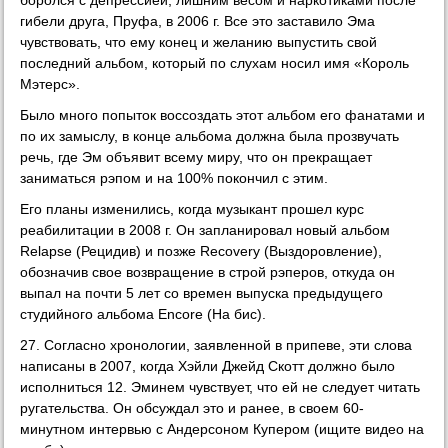
гибели друга, Пруфа, в 2006 г. Все это заставило Эма
чувствовать, что ему конец и желанию выпустить свой
последний альбом, который по слухам носил имя «Король
Мэтерс».
Было много попыток воссоздать этот альбом его фанатами и
по их замыслу, в конце альбома должна была прозвучать
речь, где Эм объявит всему миру, что он прекращает
заниматься рэпом и на 100% покончил с этим.
Его планы изменились, когда музыкант прошел курс
реабилитации в 2008 г. Он запланировал новый альбом
Relapse (Рецидив) и позже Recovery (Выздоровление),
обозначив свое возвращение в строй рэперов, откуда он
выпал на почти 5 лет со времен выпуска предыдущего
студийного альбома Encore (На бис).
27. Согласно хронологии, заявленной в припеве, эти слова
написаны в 2007, когда Хэйли Джейд Скотт должно было
исполниться 12. Эминем чувствует, что ей не следует читать
ругательства. Он обсуждал это и ранее, в своем 60-
минутном интервью с Андерсоном Купером (ищите видео на