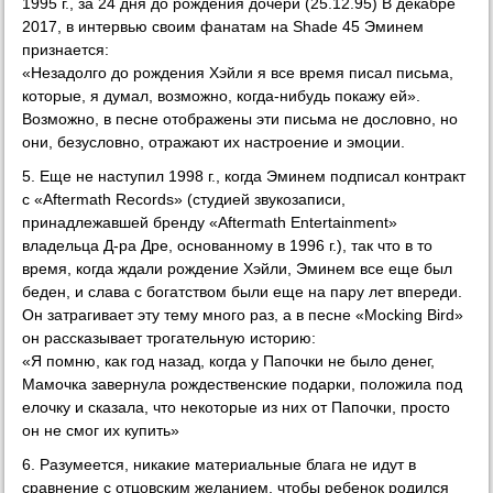
1995 г., за 24 дня до рождения дочери (25.12.95) В декабре
2017, в интервью своим фанатам на Shade 45 Эминем
признается:
«Незадолго до рождения Хэйли я все время писал письма,
которые, я думал, возможно, когда-нибудь покажу ей».
Возможно, в песне отображены эти письма не дословно, но
они, безусловно, отражают их настроение и эмоции.
5. Еще не наступил 1998 г., когда Эминем подписал контракт
с «Aftermath Records» (студией звукозаписи,
принадлежавшей бренду «Aftermath Entertainment»
владельца Д-ра Дре, основанному в 1996 г.), так что в то
время, когда ждали рождение Хэйли, Эминем все еще был
беден, и слава с богатством были еще на пару лет впереди.
Он затрагивает эту тему много раз, а в песне «Mocking Bird»
он рассказывает трогательную историю:
«Я помню, как год назад, когда у Папочки не было денег,
Мамочка завернула рождественские подарки, положила под
елочку и сказала, что некоторые из них от Папочки, просто
он не смог их купить»
6. Разумеется, никакие материальные блага не идут в
сравнение с отцовским желанием, чтобы ребенок родился