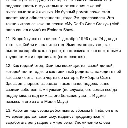
подавленность и мучительные отношения с женой,
вызванные такой жизнью. Их бурный роман позже стал
достоянием общественности, когда Эм прославился. Это
также хитрая ссылка на песню «My Dad’s Gone Crazy» (Мой
папа сошел с ума) из Eminem Show.
11. Второй куплет он пишет 1 декабря 1996 г., за 24 дня до
того, как Хэйли исполнится год. Эминем описывает, как
пытается заработать на рэпе, но сталкивается с некоторыми
трудностями и переживает (сомневается).
12. Как гордый отец, Эминем восхищается своей дочкой,
которой почти годик, и как типичный родитель, находит в ней
как свои черты, так и черты ее матери, Кимберли Скотт.
Здесь он впервые выражает такое явное недовольство
своими собственными ушами (по слухам, его семья всегда
подшучивала над ним за его большие уши…. И даже
называли его за это Микки Маус)
13. Работая над своим дебютным альбомом Infinite, он в то
же время делает свои шоу, надеясь продвинуться и
заработать репутацию в мире рэпа. Упоминание слова