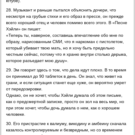
ютубе).
28. Музыкант и раньше пытался объяснить дочери, что
несмотря на грубые стихи и его образ в прессе, он прежде
всего хороший отец и человек помимо всего этого. В «Песне
Хэйли» он пишет:
«Теперь ты, наверное, составишь впечатление обо мне по
образу, нарисованным СМИ, что я наркоман с пистолетом,
который убивает твою мать, но я хочу быть предельно
честным сейчас, потому что я храню внутри столько дерьма,
которое разъедает мою душу».
29. Эм говорит здесь о том, что дела идут плохо. В то время
он принимал до 90 таблеток в день. Он знал, что живет на
грани, и если ситуация станет еще хуже, он вероятно умрет
от передозировки.
Однако, он не хочет, чтобы Хэйли думала об этом письме,
как о предсмертной записке, просто он зол на весь мир, но
при этом хочет, чтобы дочь думала о нем, как о хорошем
человеке.
30. Его пристрастие к валиуму, викодину и амбеину сначала
казалось контролируемым и безвредным, но со временем