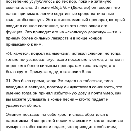
постепенно усугублялось до тех пор, пока не затянуло
окончательно. В песне «Déjà Vu» (Дежа вю) он говорит, что
начал принимать легкие седативные средства типа нью-
квил, чтобы заснуть. Это антигистаминный препарат, который
вводит в сонное состояние, хотя это неосновная его
функция. Это приводит его на «скользкую дорожку» — т.е. к
приему более сильных лекарств и в конце концов
привыканию к ним.
«Я, кажется, подсел на нью-квил, истекал слюной, но тогда
только почувствовал вкус, всего несколько глотков, а потом я
перешел к более сильным препаратам типа валиум, это
было круто. Приму-ка одну, а закончил 8-ю»
31. Это было время, когда Эм сидел на таблетках, типа
викодина и валиума, поэтому он чувствовал сонливость, это
именно тогда он принял избыточную дозу и почти умер, как
вы можете услышать в конце песни – кто-то падает и
ударяется об пол.
Эминем поставил на себе крест и снова обратился к
наркотикам. В конце этой песни мы слышим, как он выпивает
пузырек с таблетками и падает, что приводит к событиям,