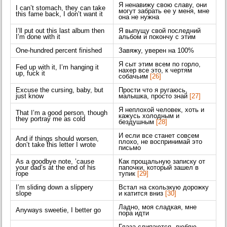
Я ненавижу свою славу, они
I can’t stomach, they can take
могут забрать ее у меня, мне
this fame back, I don’t want it
она не нужна
I’ll put out this last album then
Я выпущу свой последний
I’m done with it
альбом и покончу с этим
One-hundred percent finished
Завяжу, уверен на 100%
Я сыт этим всем по горло,
Fed up with it, I’m hanging it
нахер все это, к чертям
up, fuck it
собачьим
[26]
Excuse the cursing, baby, but
Прости что я ругаюсь,
just know
малышка, просто знай
[27]
Я неплохой человек, хоть и
That I’m a good person, though
кажусь холодным и
they portray me as cold
бездушным
[28]
И если все станет совсем
And if things should worsen,
плохо, не воспринимай это
don’t take this letter I wrote
письмо
As a goodbye note, ’cause
Как прощальную записку от
your dad’s at the end of his
папочки, который зашел в
rope
тупик
[29]
I’m sliding down a slippery
Встал на скользкую дорожку
slope
и катится вниз
[30]
Ладно, моя сладкая, мне
Anyways sweetie, I better go
пора идти