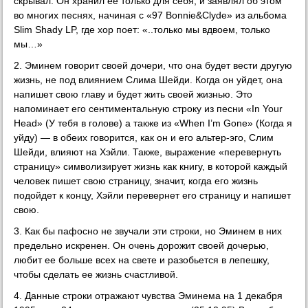
скрывал. Он хранил ее только для себя, и заявлял об этом
во многих песнях, начиная с «97 Bonnie&Clyde» из альбома
Slim Shady LP, где хор поет: «..только мы вдвоем, только
мы…»
2. Эминем говорит своей дочери, что она будет вести другую
жизнь, не под влиянием Слима Шейди. Когда он уйдет, она
напишет свою главу и будет жить своей жизнью. Это
напоминает его сентиментальную строку из песни «In Your
Head» (У тебя в голове) а также из «When I’m Gone» (Когда я
уйду) — в обеих говорится, как он и его альтер-эго, Слим
Шейди, влияют на Хэйли. Также, выражение «перевернуть
страницу» символизирует жизнь как книгу, в которой каждый
человек пишет свою страницу, значит, когда его жизнь
подойдет к концу, Хэйли перевернет его страницу и напишет
свою.
3. Как бы пафосно не звучали эти строки, но Эминем в них
предельно искренен. Он очень дорожит своей дочерью,
любит ее больше всех на свете и разобьется в лепешку,
чтобы сделать ее жизнь счастливой.
4. Данные строки отражают чувства Эминема на 1 декабря