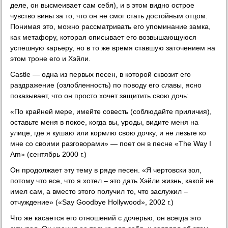
деле, он высмеивает сам себя), и в этом видно острое
чувство вины за то, что он не смог стать достойным отцом.
Понимая это, можно рассматривать его упоминание замка,
как метафору, которая описывает его возвышающуюся
успешную карьеру, но в то же время ставшую заточением на
этом троне его и Хэйли.
Castle — одна из первых песен, в которой сквозит его
раздражение (озлобленность) по поводу его славы, ясно
показывает, что он просто хочет защитить свою дочь:
«По крайней мере, имейте совесть (соблюдайте приличия),
оставьте меня в покое, когда вы, уроды, видите меня на
улице, где я кушаю или кормлю свою дочку, и не лезьте ко
мне со своими разговорами» — поет он в песне «The Way I
Am» (сентябрь 2000 г.)
Он продолжает эту тему в ряде песен. «Я чертовски зол,
потому что все, что я хотел – это дать Хэйли жизнь, какой не
имел сам, а вместо этого получил то, что заслужил –
отчуждение» («Say Goodbye Hollywood», 2002 г.)
Что же касается его отношений с дочерью, он всегда это