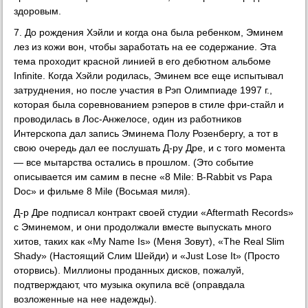
здоровым.
7. До рождения Хэйли и когда она была ребенком, Эминем
лез из кожи вон, чтобы заработать на ее содержание. Эта
тема проходит красной линией в его дебютном альбоме
Infinite. Когда Хэйли родилась, Эминем все еще испытывал
затруднения, но после участия в Рэп Олимпиаде 1997 г.,
которая была соревнованием рэперов в стиле фри-стайл и
проводилась в Лос-Анжелосе, один из работников
Интерскопа дал запись Эминема Полу Розенбергу, а тот в
свою очередь дал ее послушать Д-ру Дре, и с того момента
— все мытарства остались в прошлом. (Это событие
описывается им самим в песне «8 Mile: B-Rabbit vs Papa
Doc» и фильме 8 Mile (Восьмая миля).
Д-р Дре подписал контракт своей студии «Aftermath Records»
с Эминемом, и они продолжали вместе выпускать много
хитов, таких как «My Name Is» (Меня Зовут), «The Real Slim
Shady» (Настоящий Слим Шейди) и «Just Lose It» (Просто
оторвись). Миллионы проданных дисков, пожалуй,
подтверждают, что музыка окупила всё (оправдала
возложенные на нее надежды).