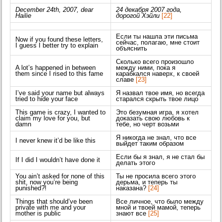
December 24th, 2007, dear
24 декабря 2007 года,
Hailie
дорогой Хэйли
[22]
Если ты нашла эти письма
Now if you found these letters,
сейчас, полагаю, мне стоит
I guess I better try to explain
объяснить
Сколько всего произошло
A lot’s happened in between
между ними, пока я
them since I rised to this fame
карабкался наверх, к своей
славе
[23]
I’ve said your name but always
Я назвал твое имя, но всегда
tried to hide your face
старался скрыть твое лицо
This game is crazy, I wanted to
Это безумная игра, я хотел
claim my love for you, but
доказать свою любовь к
damn
тебе, но черт возьми
Я никогда не знал, что все
I never knew it’d be like this
выйдет таким образом
Если бы я знал, я не стал бы
If I did I wouldn’t have done it
делать этого
You ain’t asked for none of this
Ты не просила всего этого
shit, now you’re being
дерьма, и теперь ты
punished?!
наказана?
[24]
Things that should’ve been
Все личное, что было между
private with me and your
мной и твоей мамой, теперь
mother is public
знают все
[25]