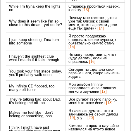
While I’m tryna keep the lights
Стараюсь пробиться наверх,
on
к свету
[13]
Почему мне кажется, что я
Why does it seem like I’m so
уже так близок к своей
close to this dream, yet so far?
мечте, хотя на самом деле
еще так далек?
[14]
Я просто продолжаю
I just keep steering, I’ma turn
следовать своим курсом, я
into someone
обязательно кем-то стану
[15]
Не могу представить, что я
I haven’t the slightest clue
буду делать, если не
what I’ma do if it falls through
справлюсь
[16]
Сегодня ты сделала свои
You took your first steps today,
первые шаги, скоро начнешь
you’ll probably walk soon
ходить
Мой альбом Infinite
My Infinite CD flopped, too
провалился из-за слишком
many soft tunes
мягкого звучания
[17]
They’re talking bad about Dad,
Все ругают твоего папочку,
it’s ticking me off too
меня это тоже бесит
[18]
Я начинаю думать, что я
Makes me feel like I don’t
занимаюсь не своим делом
belong or something, ooh
[19]
, у-у…
[20]
Кажется, я просто случайно
I think I might have just
наткнулся на что-то новое