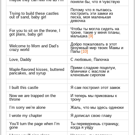
maybe they can feel me as I’m
поняли бы, что я чувствую
Потому что я пытаюсь
Trying to build these castles
построить эти замки из
out of sand, baby girl
песка, моя маленькая
девочка
Чтобы ты могла сидеть на
For you to sit on the throne, I
троне, такие у меня планы,
got plans, baby girl
малышка
[9]
Добро пожаловать в этот
Welcome to Mom and Dad’s
безумный мир твоих Мамы и
crazy world
Папы
[10]
Love, Daddy
С любовью, Папочка
Прими сладкие поцелуи,
Maple-flavored kisses, buttered
блинчики с маслом и
pancakes, and syrup
кленовым сиропом
I built this castle
Я сам построил этот замок
Now we are trapped on the
И теперь мы прикованы к
throne
трону
I’m sorry we’re alone
Жаль, что мы здесь одиноки
I wrote my chapter
Я дописал свою главу
You’ll turn the page when I’m
Ты перевернешь страницу,
gone
когда я уйду