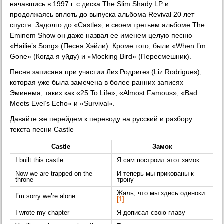
начавшись в 1997 г. с диска The Slim Shady LP и
продолжаясь вплоть до выпуска альбома Revival 20 лет
спустя. Задолго до «Castle», в своем третьем альбоме The
Eminem Show он даже назвал ее именем целую песню —
«Hailie’s Song» (Песня Хэйли). Кроме того, были «When I’m
Gone» (Когда я уйду) и «Mocking Bird» (Пересмешник).
Песня записана при участии Лиз Родригез (Liz Rodrigues),
которая уже была замечена в более ранних записях
Эминема, таких как «25 To Life», «Almost Famous», «Bad
Meets Evel’s Echo» и «Survival».
Давайте же перейдем к переводу на русский и разбору
текста песни Castle
Castle
Замок
I built this castle
Я сам построил этот замок
Now we are trapped on the
И теперь мы прикованы к
throne
трону
Жаль, что мы здесь одиноки
I’m sorry we’re alone
[1]
I wrote my chapter
Я дописал свою главу