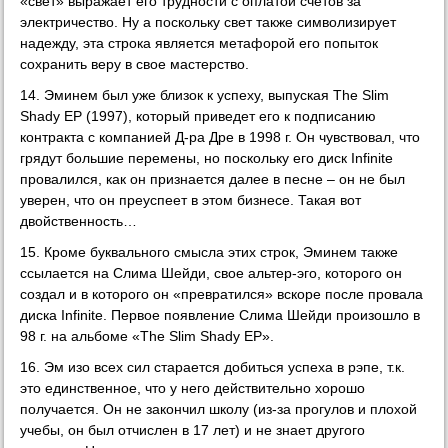
«свет» выражает его трудности с оплатой счетов за
электричество. Ну а поскольку свет также символизирует
надежду, эта строка является метафорой его попыток
сохранить веру в свое мастерство.
14. Эминем был уже близок к успеху, выпуская The Slim
Shady EP (1997), который приведет его к подписанию
контракта с компанией Д-ра Дре в 1998 г. Он чувствовал, что
грядут большие перемены, но поскольку его диск Infinite
провалился, как он признается далее в песне – он не был
уверен, что он преуспеет в этом бизнесе. Такая вот
двойственность…
15. Кроме буквального смысла этих строк, Эминем также
ссылается на Слима Шейди, свое альтер-эго, которого он
создал и в которого он «превратился» вскоре после провала
диска Infinite. Первое появление Слима Шейди произошло в
98 г. на альбоме «The Slim Shady EP».
16. Эм изо всех сил старается добиться успеха в рэпе, т.к.
это единственное, что у него действительно хорошо
получается. Он не закончил школу (из-за прогулов и плохой
учебы, он был отчислен в 17 лет) и не знает другого