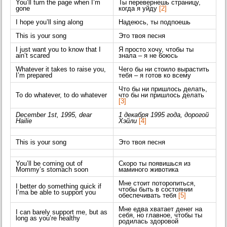
You’ll turn the page when I’m
Ты перевернешь страницу,
gone
когда я уйду
[2]
I hope you’ll sing along
Надеюсь, ты подпоешь
This is your song
Это твоя песня
I just want you to know that I
Я просто хочу, чтобы ты
ain’t scared
знала – я не боюсь
Whatever it takes to raise you,
Чего бы ни стоило вырастить
I’m prepared
тебя – я готов ко всему
Что бы ни пришлось делать,
To do whatever, to do whatever
что бы ни пришлось делать
[3]
December 1st, 1995, dear
1 декабря 1995 года, дорогой
Hailie
Хэйли
[4]
This is your song
Это твоя песня
You’ll be coming out of
Скоро ты появишься из
Mommy’s stomach soon
маминого животика
Мне стоит поторопиться,
I better do something quick if
чтобы быть в состоянии
I’ma be able to support you
обеспечивать тебя
[5]
Мне едва хватает денег на
I can barely support me, but as
себя, но главное, чтобы ты
long as you’re healthy
родилась здоровой