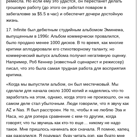
ремесла. Но если ему это удастся, он перестанет делать
грошовую работу (до этого он работал поваром в
забегаловке за $5.5 в час) и обеспечит дочери достойную
жизнь.
17. Infinite был дебютным студийным альбомом Эминема,
выпущенным в 1996г. Альбом коммерчески провалился,
было продано менее 1000 дисков. В то время, как многие
критики аплодировали его стихотворному таланту, но
коммерческий выпуск альбома получил негативную оценку.
Например, Роб Кеннер (известный сценарист и режиссер)
писал, что это была самая трудная работа для восприятия
критика.
«Когда мы выпустили альбом, он был местечковый. Мы
сделали для начала около 1000 копий и надеялись что-то
заработать на этом, однако, когда этого не произошло, он на
самом деле стал убыточным. Люди говорили, что я звучу как
AZ и Nas. Я был расстроен. Не то, чтобы я не люблю Эза и
Наса, но для рэпера сравнение с кем-то другим, когда
говорят, что ты звучишь как кто-то еще… никому не надо
такое. Мне пришлось начинать все сначала. Я помню, капец
как разозлился. Я подумал: буду читать рэп, как будто мне