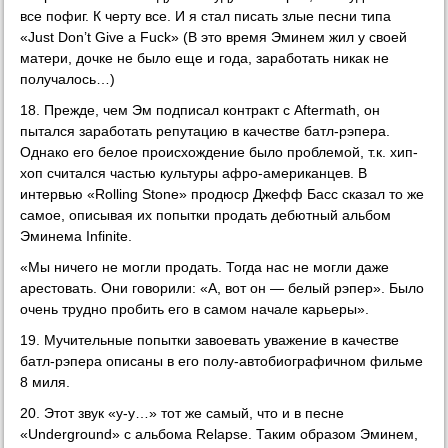
все пофиг. К черту все. И я стал писать злые песни типа
«Just Don’t Give a Fuck» (В это время Эминем жил у своей
матери, дочке не было еще и года, заработать никак не
получалось…)
18. Прежде, чем Эм подписал контракт с Aftermath, он
пытался заработать репутацию в качестве батл-рэпера.
Однако его белое происхождение было проблемой, т.к. хип-
хоп считался частью культуры афро-американцев. В
интервью «Rolling Stone» продюср Джефф Басс сказал то же
самое, описывая их попытки продать дебютный альбом
Эминема Infinite.
«Мы ничего не могли продать. Тогда нас не могли даже
арестовать. Они говорили: «А, вот он — белый рэпер». Было
очень трудно пробить его в самом начале карьеры».
19. Мучительные попытки завоевать уважение в качестве
батл-рэпера описаны в его полу-автобиографичном фильме
8 миля.
20. Этот звук «у-у…» тот же самый, что и в песне
«Underground» с альбома Relapse. Таким образом Эминем,