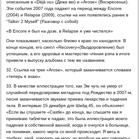
описанным в «Déjà vu» (Дежа вю) и «Arose» (Воскреcенье).
Эти события 2007 года падают на период между Encore
(2004) и Relapse (2009), ссылки на них появлялись ранее в
“Talkin’ 2 Myself” (Разговор с собой)
«В Encore я был на дозе, в Relapse я уже чистился»
Они показывают, насколько близко к краю он находился. В
конце концов, его сингл «Recovery»(Выздоровление) был
успешным, а его здоровье и мастерство чтения рэпа в итоге
привели к выпуску альбома с тем же названием.
32. Ссылка на трек «Arose», который заканчивается словами
«теперь я знаю».
33. В качестве иллюстрации того, как Эм чуть не умер от
случайной передозировки метадона под Рождество в 2007-м,
песня заканчивается звуками приема лекарства и падения
тела. В интервью 15 декабря для Шейд 45, он объясняет:
«Если вы слушаете «Castle» до конца, вы слышите как я
принимаю таблетки и падаю, это была иллюстрация моего
падения в собственной ванной, когда я очнулся в больнице,
не понимая, какого черта со мной происходит. Я весь в
трубках, злой, говорить не могу, ну вообще не мог говорить»