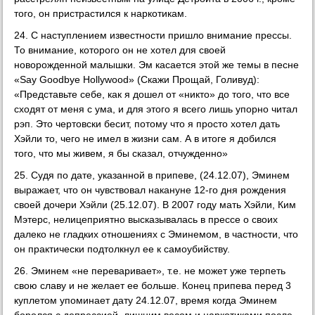
того, он пристрастился к наркотикам.
24. С наступлением известности пришло внимание прессы.
То внимание, которого он не хотел для своей
новорожденной малышки. Эм касается этой же темы в песне
«Say Goodbye Hollywood» (Скажи Прощай, Голивуд):
«Представьте себе, как я дошел от «никто» до того, что все
сходят от меня с ума, и для этого я всего лишь упорно читал
рэп. Это чертовски бесит, потому что я просто хотел дать
Хэйли то, чего не имел в жизни сам. А в итоге я добился
того, что мы живем, я бы сказал, отчужденно»
25. Судя по дате, указанной в припеве, (24.12.07), Эминем
выражает, что он чувствовал накануне 12-го дня рождения
своей дочери Хэйли (25.12.07). В 2007 году мать Хэйли, Ким
Мэтерс, нелицеприятно высказывалась в прессе о своих
далеко не гладких отношениях с Эминемом, в частности, что
он практически подтолкнул ее к самоубийству.
26. Эминем «не переваривает», т.е. не может уже терпеть
свою славу и не желает ее больше. Конец припева перед 3
куплетом упоминает дату 24.12.07, время когда Эминем
боролся с депрессией, лишним весом и наркотиками после