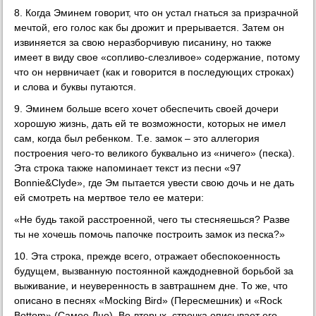
8. Когда Эминем говорит, что он устал гнаться за призрачной
мечтой, его голос как бы дрожит и прерывается. Затем он
извиняется за свою неразборчивую писанину, но также
имеет в виду свое «сопливо-слезливое» содержание, потому
что он нервничает (как и говорится в последующих строках)
и слова и буквы путаются.
9. Эминем больше всего хочет обеспечить своей дочери
хорошую жизнь, дать ей те возможности, которых не имел
сам, когда был ребенком. Т.е. замок – это аллегория
построения чего-то великого буквально из «ничего» (песка).
Эта строка также напоминает текст из песни «97
Bonnie&Clyde», где Эм пытается увести свою дочь и не дать
ей смотреть на мертвое тело ее матери:
«Не будь такой расстроенной, чего ты стесняешься? Разве
ты не хочешь помочь папочке построить замок из песка?»
10. Эта строка, прежде всего, отражает обеспокоенность
будущем, вызванную постоянной каждодневной борьбой за
выживание, и неуверенность в завтрашнем дне. То же, что
описано в песнях «Mocking Bird» (Пересмешник) и «Rock
Bottom» (Самое Дно). Во-вторых, строчка описывает его