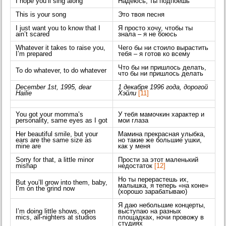
I hope you’ll sing along
Надеюсь, ты подпоешь
This is your song
Это твоя песня
I just want you to know that I
Я просто хочу, чтобы ты
ain’t scared
знала – я не боюсь
Whatever it takes to raise you,
Чего бы ни стоило вырастить
I’m prepared
тебя – я готов ко всему
Что бы ни пришлось делать,
To do whatever, to do whatever
что бы ни пришлось делать
December 1st, 1995, dear
1 декабря 1996 года, дорогой
Hailie
Хэйли
[11]
You got your momma’s
У тебя мамочкин характер и
personality, same eyes as I got
мои глаза
Her beautiful smile, but your
Мамина прекрасная улыбка,
ears are the same size as
но такие же большие ушки,
mine are
как у меня
Sorry for that, a little minor
Прости за этот маленький
mishap
недостаток
[12]
Но ты перерастешь их,
But you’ll grow into them, baby,
малышка, я теперь «на коне»
I’m on the grind now
(хорошо зарабатываю)
Я даю небольшие концерты,
I’m doing little shows, open
выступаю на разных
mics, all-nighters at studios
площадках, ночи провожу в
студиях