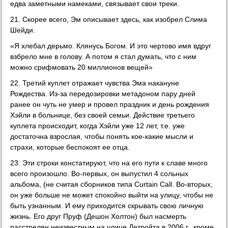
едва заметными намеками, связывает свои треки.
21. Скорее всего, Эм описывает здесь, как изобрел Слима
Шейди.
«Я хлебал дерьмо. Клянусь Богом. И это чертово имя вдруг
взбрело мне в голову. А потом я стал думать, что с ним
можно срифмовать 20 миллионов вещей»
22. Третий куплет отражает чувства Эма накануне
Рождества. Из-за передозировки метадоном пару дней
ранее он чуть не умер и провел праздник и день рождения
Хэйли в больнице, без своей семьи. Действие третьего
куплета происходит, когда Хэйли уже 12 лет, т.е. уже
достаточна взрослая, чтобы понять кое-какие мысли и
страхи, которые беспокоят ее отца.
23. Эти строки констатируют, что на его пути к славе много
всего произошло. Во-первых, он выпустил 4 сольных
альбома, (не считая сборников типа Curtain Call. Во-вторых,
он уже больше не может спокойно выйти на улицу, чтобы не
быть узнанным. И ему приходится скрывать свою личную
жизнь. Его друг Пруф (Дешон Холтон) был насмерть
расстрелян неизвестным на улице Детройта в 2006 г., кроме