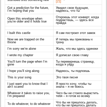
stumbled onto something new
[21]
Got a prediction for the future,
Увидел свое будущее,
I’m hoping that you
надеюсь, что ты
Откроешь этот конверт, когда
Open this envelope when
подрастешь, — здесь все
you’re older and it holds true
правда
I built this castle
Я сам построил этот замок
Now we are trapped on the
И теперь мы прикованы к
throne
трону
I’m sorry we’re alone
Жаль, что мы здесь одиноки
I wrote my chapter
Я дописал свою главу
You’ll turn the page when I’m
Ты перевернешь страницу,
gone
когда я уйду
I hope you’ll sing along
Надеюсь, ты подпоешь
This is your song
Это твоя песня
I just want you to know that I
Я просто хочу, чтобы ты
ain’t scared
знала – я не боюсь
Whatever it takes to raise you,
Чего бы ни стоило вырастить
I’m prepared
тебя – я готов ко всему
Что бы ни пришлось делать,
To do whatever, to do whatever
что бы ни пришлось делать