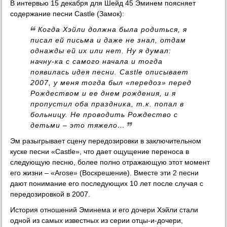
В интервью 15 декабря для Шейд 45 Эминем поясняет
содержание песни Castle (Замок):
Когда Хэйли должна была родиться, я
писал ей письма и даже не знал, отдам
однажды ей их или нет. Ну я думал:
начну-ка с самого начала и тогда
появилась идея песни. Castle описывает
2007, у меня тогда был «передоз» перед
Рождеством и ее днем рождения, и я
пропустил оба праздника, т.к. попал в
больницу. Не проводить Рождество с
детьми – это тяжело…
Эм разыгрывает сцену передозировки в заключительном
куске песни «Castle», что дает ощущение переноса в
следующую песню, более полно отражающую этот момент
его жизни – «Arose» (Воскрешение). Вместе эти 2 песни
дают понимание его последующих 10 лет после случая с
передозировкой в 2007.
История отношений Эминема и его дочери Хэйли стали
одной из самых известных из серии отцы-и-дочери,