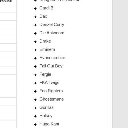
икарная
Cardi B
Dax
Denzel Curry
Die Antwoord
Drake
Eminem
Evanescence
Fall Out Boy
Fergie
FKA Twigs
Foo Fighters
Ghostemane
Gorillaz
Halsey
Hugo Kant