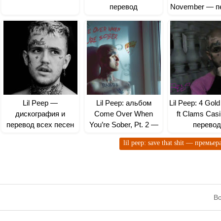
перевод
November — п
Lil Peep —
Lil Peep: альбом
Lil Peep: 4 Gol
дискография и
Come Over When
ft Clams Cas
перевод всех песен
You’re Sober, Pt. 2 —
перевод
перевод песен
lil peep: save that shit — премье
Во