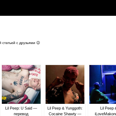
 статьей с друзьями 😉
Lil Peep: U Said —
Lil Peep & Yunggoth:
Lil Peep 
перевод
Cocaine Shawty —
iLoveMakon