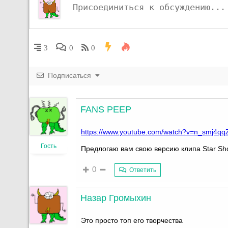
3
0
0
Подписаться
FANS PEEP
https://www.youtube.com/watch?v=n_smj4qq
Гость
Предлогаю вам свою версию клипа Star Sh
0
Ответить
Назар Громыхин
Это просто топ его творчества