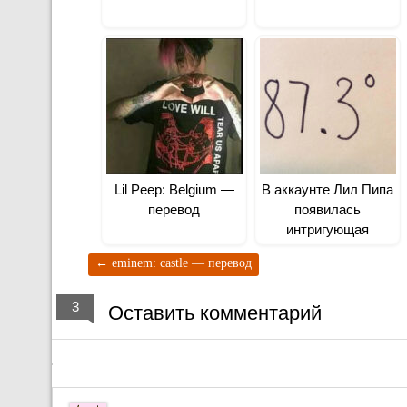
Lil Peep: Belgium —
В аккаунте Лил Пипа
перевод
появилась
интригующая
картинка!
←
eminem: castle — перевод
3
Оставить комментарий