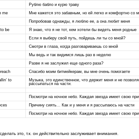
Рублю бабло и курю траву
th me
Мне кажется это забавным, но ей легко и комфортно со 
Попробовав однажды, я люблю ее, а она любит меня
 to be
Я знаю, что я не тот, кем хотели бы видеть меня родные
Если я выберу свой путь, пойдешь ли ты со мной?
Смотри в глаза, когда разговариваешь со мной
Мы ведь и так видимся лишь раз в неделю
Разве я не заслужил еще одного раза?
preach
Спасибо моим битмейкерам, вы мне очень помогаете
lin’ to
Музыка, это единственное, что держит меня и не позволя
рассыпаться на части.
Посмотри на ночное небо. Каждая звезда имеет свою пр
ieces
Причину сиять… Как и у меня и я рассыпаюсь на части
Посмотри на ночное небо. Каждая звезда имеет свою пр
делать это, т.к. он действительно заслуживает внимания.