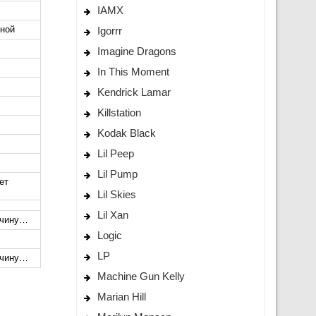
IAMX
Igorrr
мной
Imagine Dragons
In This Moment
Kendrick Lamar
Killstation
Kodak Black
Lil Peep
Lil Pump
ет
Lil Skies
Lil Xan
ичину…
Logic
LP
ичину…
Machine Gun Kelly
Marian Hill