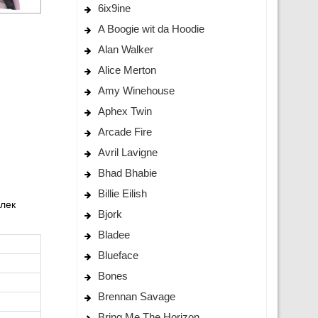
6ix9ine
A Boogie wit da Hoodie
Alan Walker
Alice Merton
Amy Winehouse
Aphex Twin
Arcade Fire
Avril Lavigne
Bhad Bhabie
Billie Eilish
влек
Bjork
Bladee
Blueface
Bones
Brennan Savage
Bring Me The Horizon