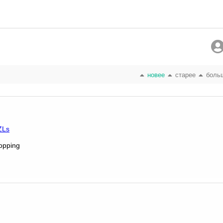
новее
старее
боль
ZLs
opping