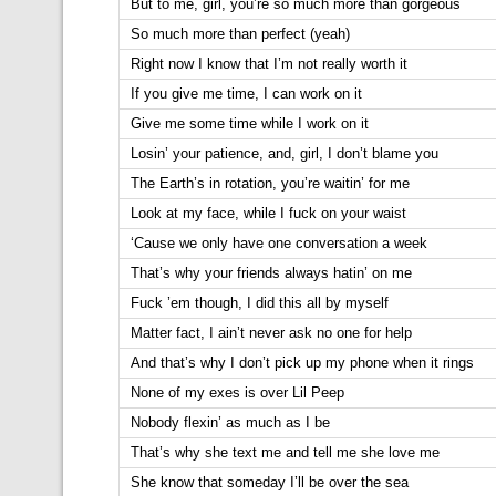
But to me, girl, you’re so much more than gorgeous
So much more than perfect (yeah)
Right now I know that I’m not really worth it
If you give me time, I can work on it
Give me some time while I work on it
Losin’ your patience, and, girl, I don’t blame you
The Earth’s in rotation, you’re waitin’ for me
Look at my face, while I fuck on your waist
‘Cause we only have one conversation a week
That’s why your friends always hatin’ on me
Fuck ’em though, I did this all by myself
Matter fact, I ain’t never ask no one for help
And that’s why I don’t pick up my phone when it rings
None of my exes is over Lil Peep
Nobody flexin’ as much as I be
That’s why she text me and tell me she love me
She know that someday I’ll be over the sea