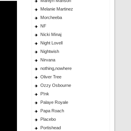
Marilyn Manson
Melanie Martinez
Morcheeba
NF
Nicki Minaj
Night Lovell
Nightwish
Nirvana
nothing,nowhere
Oliver Tree
Ozzy Osbourne
P!nk
Palaye Royale
Papa Roach
Placebo
Portishead