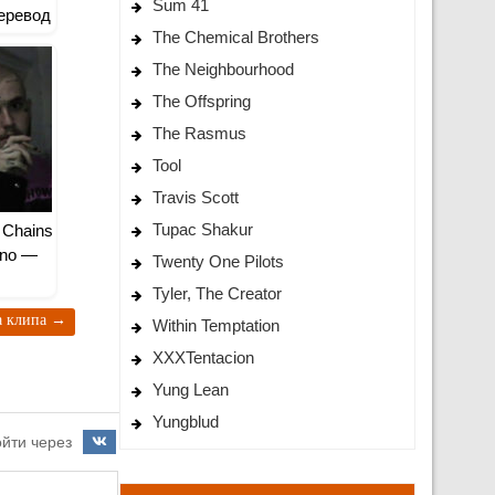
Sum 41
еревод
The Chemical Brothers
The Neighbourhood
The Offspring
The Rasmus
Tool
Travis Scott
Tupac Shakur
d Chains
ino —
Twenty One Pilots
Tyler, The Creator
ра клипа
→
Within Temptation
XXXTentacion
Yung Lean
Yungblud
йти через