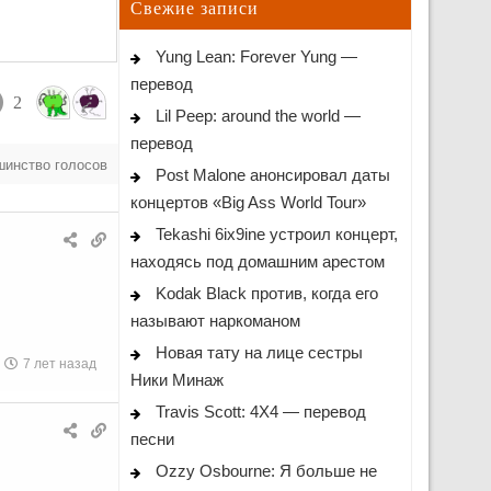
Свежие записи
Yung Lean: Forever Yung —
перевод
2
Lil Peep: around the world —
перевод
шинство голосов
Post Malone анонсировал даты
концертов «Big Ass World Tour»
Tekashi 6ix9ine устроил концерт,
находясь под домашним арестом
Kodak Black против, когда его
называют наркоманом
Новая тату на лице сестры
7 лет назад
Ники Минаж
Travis Scott: 4X4 — перевод
песни
Ozzy Osbourne: Я больше не