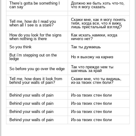
There’s gotta be something I
Должно же быть хоть что-то,
can say
что я могу сказать
Скажи мне, как я могу понять
Tell me, how do I read you
тебя, когда все, что я вижу,
when all I see is a stare?
лишь пристальный взгляд?
How do you look for the signs
Как искать намеки, когда
when nothing is there
ничего нет?
So you think
Так ты думаешь
But i’m stepping out on the
Но я выхожу на карниз
ledge
Так что прежде чем ты
So before you go over the edge
шагнешь за край
Tell me, how does it look from
Скажи мне, что ты видишь,
behind your walls of pain?
из-за твоих стен боли?
Behind your walls of pain
Из-за твоих стен боли
Behind your walls of pain
Из-за твоих стен боли
Behind your walls of pain
Из-за твоих стен боли
Behind your walls of pain
Из-за твоих стен боли