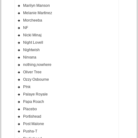
Marilyn Manson
Melanie Martinez
Morcheeba
NF
Nicki Minaj
Night Lovell
Nightwish
Nirvana
nothing,nowhere
Oliver Tree
Ozzy Osbourne
P!nk
Palaye Royale
Papa Roach
Placebo
Portishead
Post Malone
Pusha-T