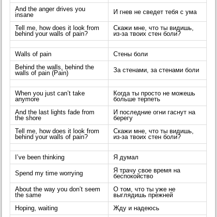
And the anger drives you
И гнев не сведет тебя с ума
insane
Tell me, how doеs it look from
Скажи мне, что ты видишь,
behind your walls of pain?
из-за твоих стен боли?
Walls of pain
Стены боли
Behind the walls, bеhind the
За стенами, за стенами боли
walls of pain (Pain)
When you just can’t take
Когда ты просто не можешь
anymore
больше терпеть
And the last lights fade from
И последние огни гаснут на
the shore
берегу
Tell me, how does it look from
Скажи мне, что ты видишь,
behind your walls of pain?
из-за твоих стен боли?
I’ve been thinking
Я думал
Я трачу свое время на
Spend my time worrying
беспокойство
About the way you don’t seem
О том, что ты уже не
the same
выглядишь прежней
Hoping, waiting
Жду и надеюсь