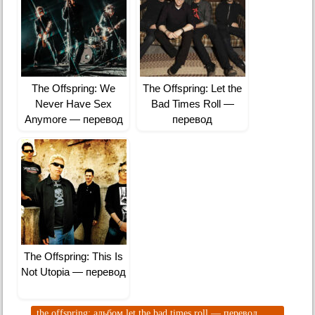
The Offspring: We
The Offspring: Let the
Never Have Sex
Bad Times Roll —
Anymore — перевод
перевод
The Offspring: This Is
Not Utopia — перевод
the offspring: альбом let the bad times roll — перевод