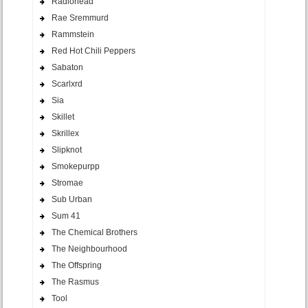
Radiohead
Rae Sremmurd
Rammstein
Red Hot Chili Peppers
Sabaton
Scarlxrd
Sia
Skillet
Skrillex
Slipknot
Smokepurpp
Stromae
Sub Urban
Sum 41
The Chemical Brothers
The Neighbourhood
The Offspring
The Rasmus
Tool