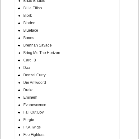
Bhad Bhabie
Billie Eilish
Bjork
Bladee
Blueface
Bones
Brennan Savage
Bring Me The Horizon
Cardi B
Dax
Denzel Curry
Die Antwoord
Drake
Eminem
Evanescence
Fall Out Boy
Fergie
FKA Twigs
Foo Fighters