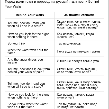
Перед вами текст и перевод на русский язык песни Behind
Your Walls
Behind Your Walls
За твоими стенами
Скажи мне, как я могу понять
Tell me, how do I read you
тебя, когда все, что я вижу,
when all I see is a stare?
лишь пристальный взгляд?
How do you look for the signs
Как искать намеки, когда
when nothing is there
ничего нет?
So you think
Так ты думаешь
When the water won’t cut the
Пока вода не потушит пламя
flame
And the anger drives you
И гнев не сведет тебя с ума
insane
Tell me, how does it look from
Скажи мне, что ты видишь,
behind your walls of pain?
из-за твоих стен боли?
Скажи мне, как я могу понять
Tell me, how do I read you
тебя, когда все, что я вижу,
when all I see is a stare?
лишь пристальный взгляд?
How do you look for the signs
Как искать намеки, когда
when nothing is there
ничего нет?
So you think when the water
Так ты думаешь, пока вода
won’t cut the flame
не потушит пламя