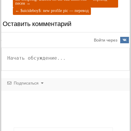
песен
→
←
$uicideboy$: new profile pic — перевод
Оставить комментарий
Войти через
Подписаться