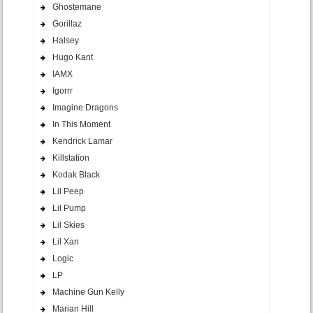
Ghostemane
Gorillaz
Halsey
Hugo Kant
IAMX
Igorrr
Imagine Dragons
In This Moment
Kendrick Lamar
Killstation
Kodak Black
Lil Peep
Lil Pump
Lil Skies
Lil Xan
Logic
LP
Machine Gun Kelly
Marian Hill