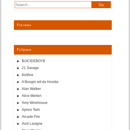
Реклама
Рубрики
$UICIDEBOY$
21 Savage
6ix9ine
A Boogie wit da Hoodie
Alan Walker
Alice Merton
Amy Winehouse
Aphex Twin
Arcade Fire
Avril Lavigne