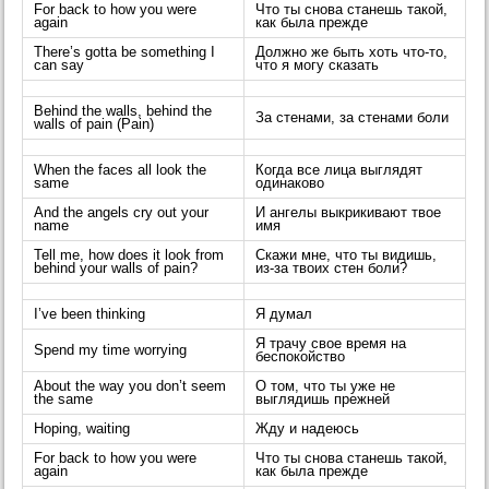
For back to how you were
Что ты снова станешь такой,
again
как была прежде
There’s gotta be something I
Должно же быть хоть что-то,
can say
что я могу сказать
Behind the walls, behind the
За стенами, за стенами боли
walls of pain (Pain)
When the faces all look the
Когда все лица выглядят
same
одинаково
And the angels cry out your
И ангелы выкрикивают твое
name
имя
Tell me, how does it look from
Скажи мне, что ты видишь,
behind your walls of pain?
из-за твоих стен боли?
I’ve been thinking
Я думал
Я трачу свое время на
Spend my time worrying
беспокойство
About the way you don’t seem
О том, что ты уже не
the same
выглядишь прежней
Hoping, waiting
Жду и надеюсь
For back to how you were
Что ты снова станешь такой,
again
как была прежде