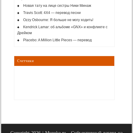
Новая тату на лице сестры Ники Минаж
Travis Scott: 4X4 — перевод песни
Ozzy Osbourne: Я больше не могу ходить!
Kendrick Lamar: об альбоме «GNX» и конфликте с
Дрейком
Placebo: A Million Little Pieces — перевод
Счетчики
Copyright 2026 |
Muzoko.ru - Субъективный взгляд на