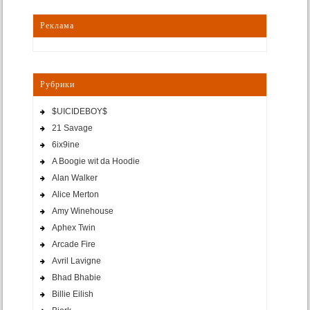
Реклама
Рубрики
$UICIDEBOY$
21 Savage
6ix9ine
A Boogie wit da Hoodie
Alan Walker
Alice Merton
Amy Winehouse
Aphex Twin
Arcade Fire
Avril Lavigne
Bhad Bhabie
Billie Eilish