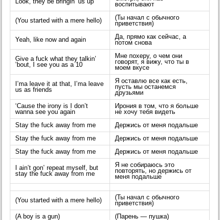
Look, they be bringin’ us up
воспитывают
(Ты начал с обычного
(You started with a mere hello)
приветствия)
Да, прямо как сейчас, а
Yeah, like now and again
потом снова
Мне похеру, о чем они
Give a fuck what they talkin’
говорят, я вижу, что ты в
’bout, I see you as a 10
моем вкусе
Я оставлю все как есть,
I’ma leave it at that, I’ma leave
пусть мы останемся
us as friends
друзьями
‘Cause the irony is I don’t
Ирония в том, что я больше
wanna see you again
не хочу тебя видеть
Stay the fuck away from me
Держись от меня подальше
Stay the fuck away from me
Держись от меня подальше
Stay the fuck away from me
Держись от меня подальше
Я не собираюсь это
I ain’t gon’ repeat myself, but
повторять, но держись от
stay the fuck away from me
меня подальше
(Ты начал с обычного
(You started with a mere hello)
приветствия)
(A boy is a gun)
(Парень — пушка)