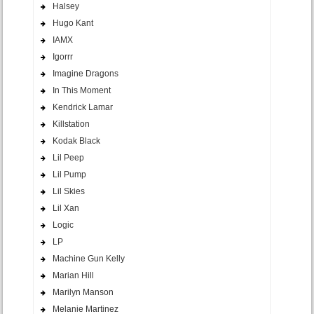
Halsey
Hugo Kant
IAMX
Igorrr
Imagine Dragons
In This Moment
Kendrick Lamar
Killstation
Kodak Black
Lil Peep
Lil Pump
Lil Skies
Lil Xan
Logic
LP
Machine Gun Kelly
Marian Hill
Marilyn Manson
Melanie Martinez