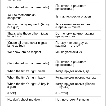
(Ты начал с обычного
(You started with a mere hello)
приветствия)
You so motherfuckin’
Ты так чертовски опасен
dangerous
You got me by my neck (A boy
Ты схватил меня за шею
is a gun)
(Парень — пушка)
That’s why these other niggas
Вот почему другие пацаны
lame to us
презирают нас
‘Cause all these other niggas
Потому что все другие
lame as fuck
пацаны — отстой
We show ’em no respect
Мы не уважаем их
(Ты начал с обычного
(You started with a mere hello)
приветствия)
When the time’s right, yeah
Когда придет время, да
When the time’s right, baby
Когда придет время, малыш
When the time’s right (A boy is
Когда придет время (Парень
a gun)
— пушка)
(Look)
(Смотри)
No, don’t shoot me down
Нет, не стреляй в меня