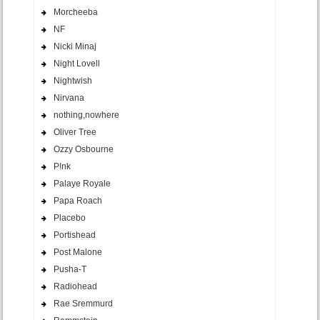
Morcheeba
NF
Nicki Minaj
Night Lovell
Nightwish
Nirvana
nothing,nowhere
Oliver Tree
Ozzy Osbourne
P!nk
Palaye Royale
Papa Roach
Placebo
Portishead
Post Malone
Pusha-T
Radiohead
Rae Sremmurd