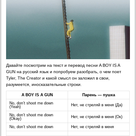
Давайте посмотрим на текст и перевод песни A BOY IS A
GUN на русский язык и попробуем разобрать, о чем поет
Tyler, The Creator и какой смысл он заложил в свои,
разумеется, иносказательные строки.
A BOY IS A GUN
Парень — пушка
No, don’t shoot me down
Нет, не стреляй в меня (Да)
(Yeah)
No, don’t shoot me down
Нет, не стреляй в меня (Ок)
(Okay)
No, don’t shoot me down
Нет, не стреляй в меня