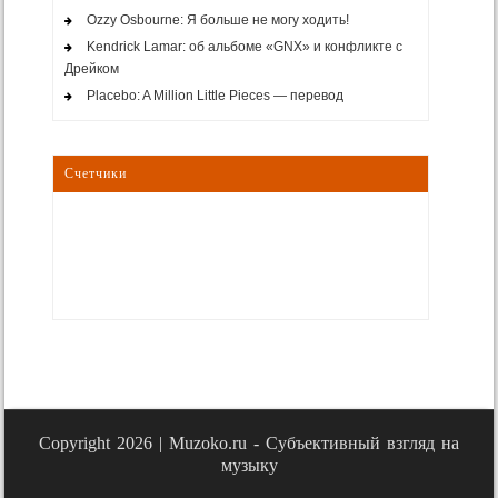
Ozzy Osbourne: Я больше не могу ходить!
Kendrick Lamar: об альбоме «GNX» и конфликте с
Дрейком
Placebo: A Million Little Pieces — перевод
Счетчики
Copyright 2026 |
Muzoko.ru - Субъективный взгляд на
музыку