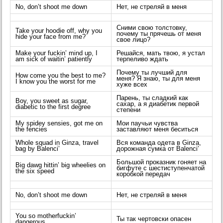
No, don’t shoot me down
Нет, не стреляй в меня
Сними свою толстовку,
Take your hoodie off, why you
почему ты прячешь от меня
hide your face from me?
свое лицо?
Make your fuckin’ mind up, I
Решайся, мать твою, я устал
am sick of waitin’ patiently
терпеливо ждать
Почему ты лучший для
How come you the best to me?
меня? Я знаю, ты для меня
I know you the worst for me
хуже всех
Парень, ты сладкий как
Boy, you sweet as sugar,
сахар, а я диабетик первой
diabetic to the first degree
степени
My spidey sensies, got me on
Мои паучьи чувства
the fencies
заставляют меня беситься
Whole squad in Ginza, travel
Вся команда одета в Ginza,
bag by Balenci’
дорожная сумка от Balenci’
Большой проказник гоняет на
Big dawg hittin’ big wheelies on
бигфуте с шестиступенчатой
the six speed
коробкой передач
No, don’t shoot me down
Нет, не стреляй в меня
You so motherfuckin’
Ты так чертовски опасен
dangerous