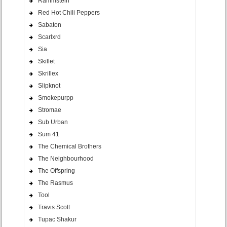
Rammstein
Red Hot Chili Peppers
Sabaton
Scarlxrd
Sia
Skillet
Skrillex
Slipknot
Smokepurpp
Stromae
Sub Urban
Sum 41
The Chemical Brothers
The Neighbourhood
The Offspring
The Rasmus
Tool
Travis Scott
Tupac Shakur