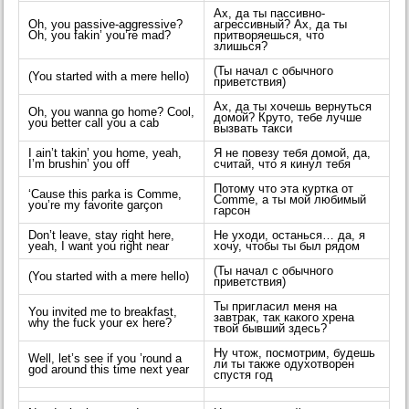
Ах, да ты пассивно-
Oh, you passive-aggressive?
агрессивный? Ах, да ты
Oh, you fakin’ you’re mad?
притворяешься, что
злишься?
(Ты начал с обычного
(You started with a mere hello)
приветствия)
Ах, да ты хочешь вернуться
Oh, you wanna go home? Cool,
домой? Круто, тебе лучше
you better call you a cab
вызвать такси
I ain’t takin’ you home, yeah,
Я не повезу тебя домой, да,
I’m brushin’ you off
считай, что я кинул тебя
Потому что эта куртка от
‘Cause this parka is Comme,
Comme, а ты мой любимый
you’re my favorite garçon
гарсон
Don’t leave, stay right here,
Не уходи, останься… да, я
yeah, I want you right near
хочу, чтобы ты был рядом
(Ты начал с обычного
(You started with a mere hello)
приветствия)
Ты пригласил меня на
You invited me to breakfast,
завтрак, так какого хрена
why the fuck your ex here?
твой бывший здесь?
Ну чтож, посмотрим, будешь
Well, let’s see if you ’round a
ли ты также одухотворен
god around this time next year
спустя год