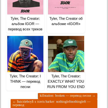
Tyler, The Creator:
Tyler, The Creator об
альбом IGOR —
альбоме «IGOR»
перевод всех треков
Tyler, The Creator: I
Tyler, The Creator:
THINK — перевод
EXACTLY WHAT YOU
песни
RUN FROM YOU END
UP CHASING —
killstation: broken — перевод песни
→
перевод
←
$uicideboy$ x travis barker: nothingleftnothingleft —
перевод