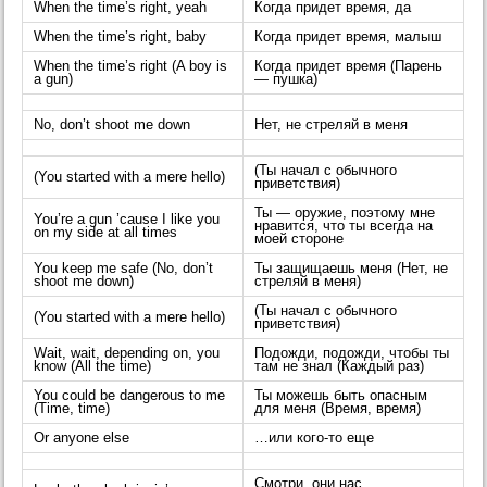
When the time’s right, yeah
Когда придет время, да
When the time’s right, baby
Когда придет время, малыш
When the time’s right (A boy is
Когда придет время (Парень
a gun)
— пушка)
No, don’t shoot me down
Нет, не стреляй в меня
(Ты начал с обычного
(You started with a mere hello)
приветствия)
Ты — оружие, поэтому мне
You’re a gun ’cause I like you
нравится, что ты всегда на
on my side at all times
моей стороне
You keep me safe (No, don’t
Ты защищаешь меня (Нет, не
shoot me down)
стреляй в меня)
(Ты начал с обычного
(You started with a mere hello)
приветствия)
Wait, wait, depending on, you
Подожди, подожди, чтобы ты
know (All the time)
там не знал (Каждый раз)
You could be dangerous to me
Ты можешь быть опасным
(Time, time)
для меня (Время, время)
Or anyone else
…или кого-то еще
Смотри, они нас