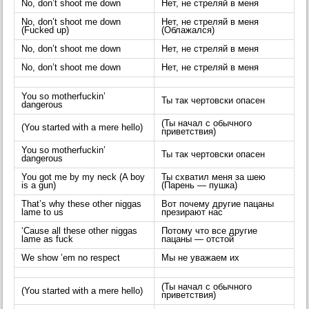
No, don’t shoot me down
Нет, не стреляй в меня
No, don’t shoot me down
Нет, не стреляй в меня
(Fucked up)
(Облажался)
No, don’t shoot me down
Нет, не стреляй в меня
No, don’t shoot me down
Нет, не стреляй в меня
You so motherfuckin’
Ты так чертовски опасен
dangerous
(Ты начал с обычного
(You started with a mere hello)
приветствия)
You so motherfuckin’
Ты так чертовски опасен
dangerous
You got me by my neck (A boy
Ты схватил меня за шею
is a gun)
(Парень — пушка)
That’s why these other niggas
Вот почему другие пацаны
lame to us
презирают нас
‘Cause all these other niggas
Потому что все другие
lame as fuck
пацаны — отстой
We show ’em no respect
Мы не уважаем их
(Ты начал с обычного
(You started with a mere hello)
приветствия)