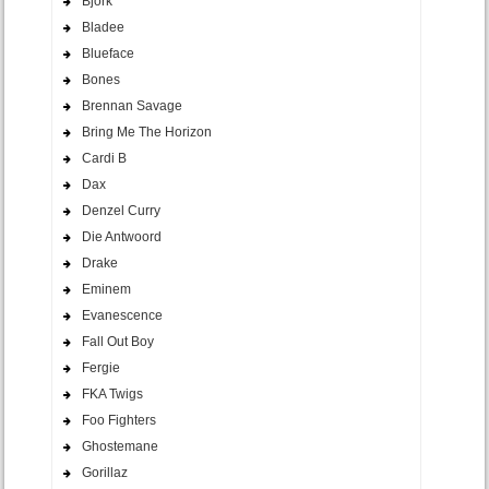
Bjork
Bladee
Blueface
Bones
Brennan Savage
Bring Me The Horizon
Cardi B
Dax
Denzel Curry
Die Antwoord
Drake
Eminem
Evanescence
Fall Out Boy
Fergie
FKA Twigs
Foo Fighters
Ghostemane
Gorillaz