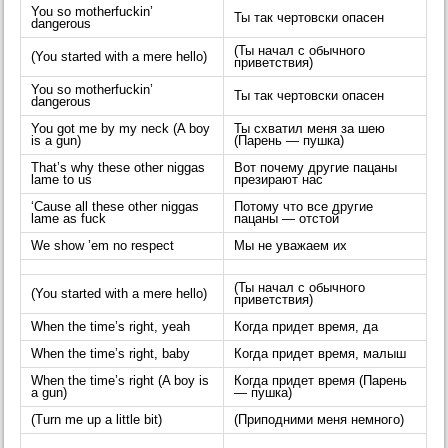
You so motherfuckin’
Ты так чертовски опасен
dangerous
(Ты начал с обычного
(You started with a mere hello)
приветствия)
You so motherfuckin’
Ты так чертовски опасен
dangerous
You got me by my neck (A boy
Ты схватил меня за шею
is a gun)
(Парень — пушка)
That’s why these other niggas
Вот почему другие пацаны
lame to us
презирают нас
‘Cause all these other niggas
Потому что все другие
lame as fuck
пацаны — отстой
We show ’em no respect
Мы не уважаем их
(Ты начал с обычного
(You started with a mere hello)
приветствия)
When the time’s right, yeah
Когда придет время, да
When the time’s right, baby
Когда придет время, малыш
When the time’s right (A boy is
Когда придет время (Парень
a gun)
— пушка)
(Turn me up a little bit)
(Приподними меня немного)