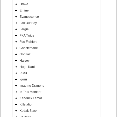
Drake
Eminem
Evanescence
Fall Out Boy
Fergie
FKA Twigs
Foo Fighters
Ghostemane
Gorillaz
Halsey
Hugo Kant
IAMX
Igorrr
Imagine Dragons
In This Moment
Kendrick Lamar
Killstation
Kodak Black
Lil Peep