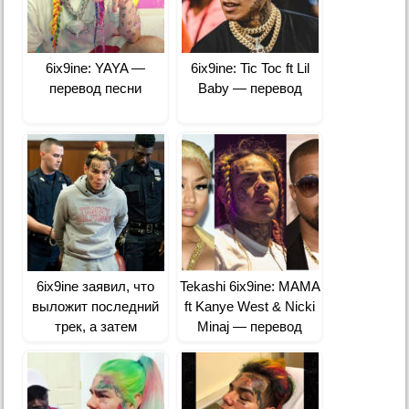
6ix9ine: YAYA —
6ix9ine: Tic Toc ft Lil
перевод песни
Baby — перевод
6ix9ine заявил, что
Tekashi 6ix9ine: MAMA
выложит последний
ft Kanye West & Nicki
трек, а затем
Minaj — перевод
отправится в тюрьму
пожизненно