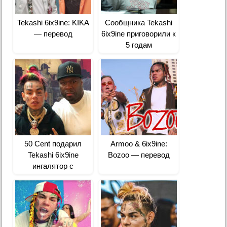
Tekashi 6ix9ine: KIKA
Сообщника Tekashi
— перевод
6ix9ine приговорили к
5 годам
50 Cent подарил
Armoo & 6ix9ine:
Tekashi 6ix9ine
Bozoo — перевод
ингалятор с
бриллиантами