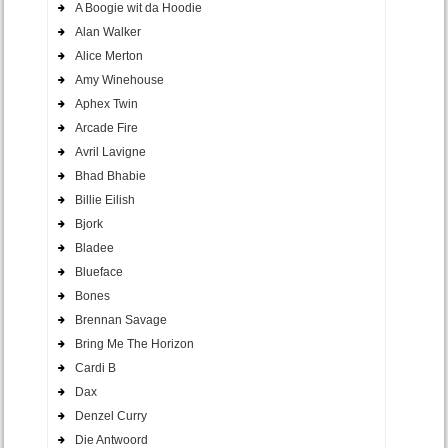
A Boogie wit da Hoodie
Alan Walker
Alice Merton
Amy Winehouse
Aphex Twin
Arcade Fire
Avril Lavigne
Bhad Bhabie
Billie Eilish
Bjork
Bladee
Blueface
Bones
Brennan Savage
Bring Me The Horizon
Cardi B
Dax
Denzel Curry
Die Antwoord