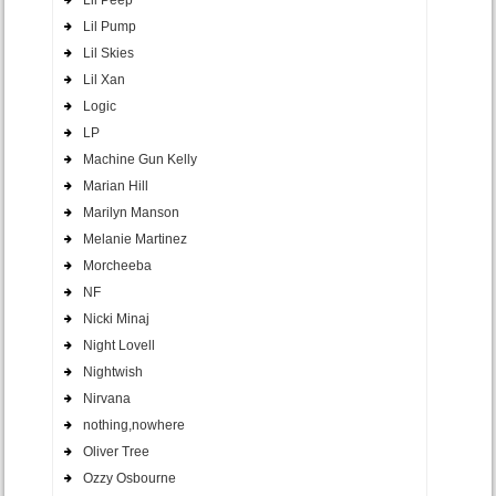
Lil Pump
Lil Skies
Lil Xan
Logic
LP
Machine Gun Kelly
Marian Hill
Marilyn Manson
Melanie Martinez
Morcheeba
NF
Nicki Minaj
Night Lovell
Nightwish
Nirvana
nothing,nowhere
Oliver Tree
Ozzy Osbourne