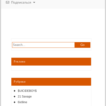
Подписаться
Реклама
Рубрики
$UICIDEBOY$
21 Savage
6ix9ine