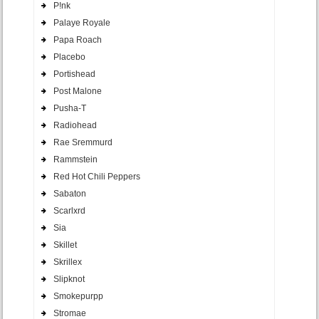
P!nk
Palaye Royale
Papa Roach
Placebo
Portishead
Post Malone
Pusha-T
Radiohead
Rae Sremmurd
Rammstein
Red Hot Chili Peppers
Sabaton
Scarlxrd
Sia
Skillet
Skrillex
Slipknot
Smokepurpp
Stromae