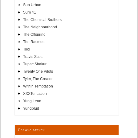
Sub Urban
Sum 41
The Chemical Brothers
The Neighbourhood
The Offspring
The Rasmus
Tool
Travis Scott
Tupac Shakur
Twenty One Pilots
Tyler, The Creator
Within Temptation
XXXTentacion
Yung Lean
Yungblud
Свежие записи