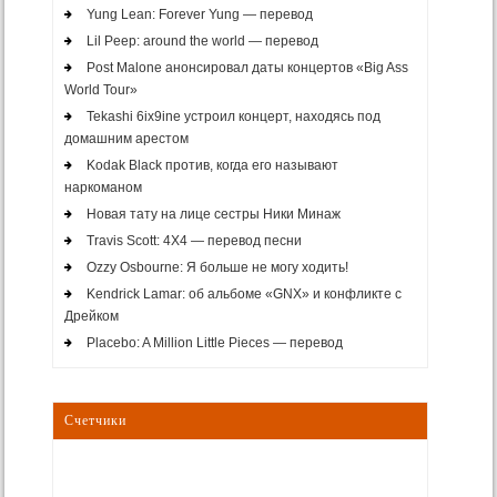
Yung Lean: Forever Yung — перевод
Lil Peep: around the world — перевод
Post Malone анонсировал даты концертов «Big Ass
World Tour»
Tekashi 6ix9ine устроил концерт, находясь под
домашним арестом
Kodak Black против, когда его называют
наркоманом
Новая тату на лице сестры Ники Минаж
Travis Scott: 4X4 — перевод песни
Ozzy Osbourne: Я больше не могу ходить!
Kendrick Lamar: об альбоме «GNX» и конфликте с
Дрейком
Placebo: A Million Little Pieces — перевод
Счетчики