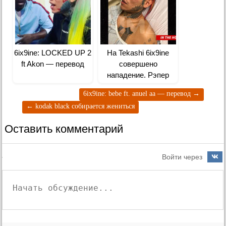
6ix9ine: LOCKED UP 2
На Tekashi 6ix9ine
ft Akon — перевод
совершено
нападение. Рэпер
находится в больнице
6ix9ine: bebe ft. anuel aa — перевод
→
←
kodak black собирается жениться
Оставить комментарий
Войти через