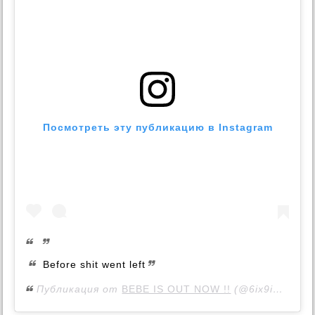
Посмотреть эту публикацию в Instagram
Before shit went left
Публикация от
BEBE IS OUT NOW !!
(@6ix9ine)
1 О