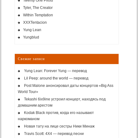
Twenty One Pilots
Tyler, The Creator
Within Temptation
XXXTentacion
Yung Lean
Yungblud
Свежие записи
Yung Lean: Forever Yung — перевод
Lil Peep: around the world — перевод
Post Malone анонсировал даты концертов «Big Ass
World Tour»
Tekashi 6ix9ine устроил концерт, находясь под
домашним арестом
Kodak Black против, когда его называют
наркоманом
Новая тату на лице сестры Ники Минаж
Travis Scott: 4X4 — перевод песни