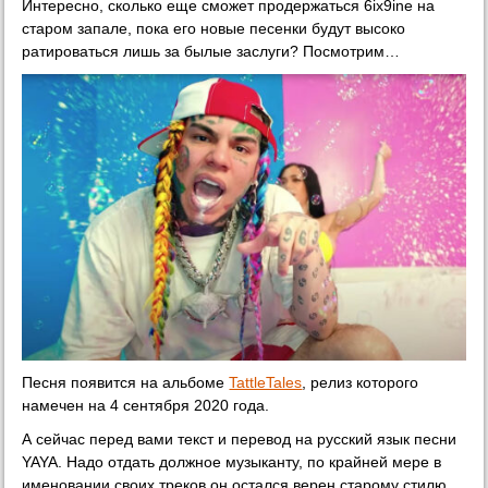
Интересно, сколько еще сможет продержаться 6ix9ine на
старом запале, пока его новые песенки будут высоко
ратироваться лишь за былые заслуги? Посмотрим…
Песня появится на альбоме
TattleTales
, релиз которого
намечен на 4 сентября 2020 года.
А сейчас перед вами текст и перевод на русский язык песни
YAYA. Надо отдать должное музыканту, по крайней мере в
именовании своих треков он остался верен старому стилю