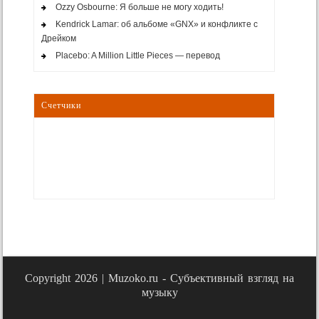
Ozzy Osbourne: Я больше не могу ходить!
Kendrick Lamar: об альбоме «GNX» и конфликте с
Дрейком
Placebo: A Million Little Pieces — перевод
Счетчики
Copyright 2026 |
Muzoko.ru - Субъективный взгляд на
музыку