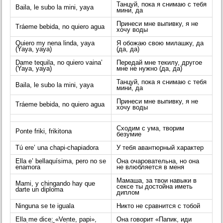
Танцуй, пока я снимаю с тебя
Baila, le subo la mini, yaya
мини, да
Принеси мне выпивку, я не
Tráeme bebida, no quiero agua
хочу воды
Quiero my nena linda, yaya
Я обожаю свою милашку, да
(Yaya, yaya)
(да, да)
Dame tequila, no quiero vaina’
Передай мне текилу, другое
(Yaya, yaya)
мне не нужно (да, да)
Танцуй, пока я снимаю с тебя
Baila, le subo la mini, yaya
мини, да
Принеси мне выпивку, я не
Tráeme bebida, no quiero agua
хочу воды
Сходим с ума, творим
Ponte friki, frikitona
безумие
Tú ere’ una chapi-chapiadora
У тебя авантюрный характер
Ella e’ bellaquísima, pero no se
Она очаровательна, но она
enamora
не влюбляется в меня
Мамаша, за твои навыки в
Mami, y chingando hay que
сексе ты достойна иметь
darte un diploma
диплом
Ninguna se te iguala
Никто не сравнится с тобой
Ella me dice: «Vente, papi»,
Она говорит «Папик, иди