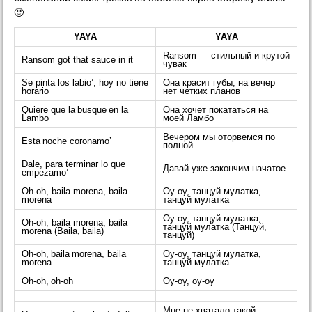
🙂
YAYA
YAYA
Ransom — стильный и крутой
Ransom got that sauce in it
чувак
Se pinta los labio’, hoy no tiene
Она красит губы, на вечер
horario
нет четких планов
Quiere que la busque en la
Она хочет покататься на
Lambo
моей Ламбо
Вечером мы оторвемся по
Esta noche coronamo’
полной
Dale, para terminar lo que
Давай уже закончим начатое
empezamo’
Oh-oh, baila morena, baila
Оу-оу, танцуй мулатка,
morena
танцуй мулатка
Оу-оу, танцуй мулатка,
Oh-oh, baila morena, baila
танцуй мулатка (Танцуй,
morena (Baila, baila)
танцуй)
Oh-oh, baila morena, baila
Оу-оу, танцуй мулатка,
morena
танцуй мулатка
Oh-oh, oh-oh
Оу-оу, оу-оу
Мне не хватало такой