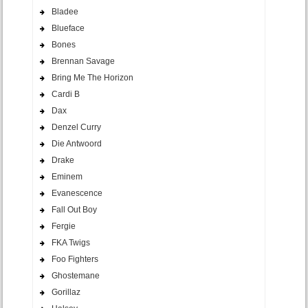
Bladee
Blueface
Bones
Brennan Savage
Bring Me The Horizon
Cardi B
Dax
Denzel Curry
Die Antwoord
Drake
Eminem
Evanescence
Fall Out Boy
Fergie
FKA Twigs
Foo Fighters
Ghostemane
Gorillaz