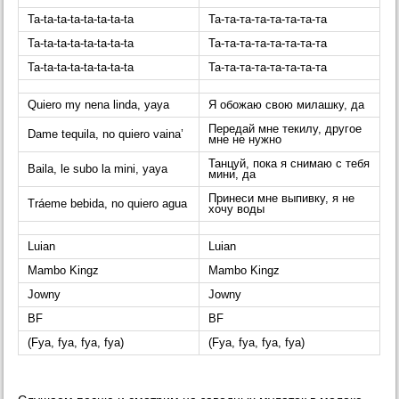
Ta-ta-ta-ta-ta-ta-ta-ta
Та-та-та-та-та-та-та-та
Ta-ta-ta-ta-ta-ta-ta-ta
Та-та-та-та-та-та-та-та
Ta-ta-ta-ta-ta-ta-ta-ta
Та-та-та-та-та-та-та-та
Quiero my nena linda, yaya
Я обожаю свою милашку, да
Передай мне текилу, другое
Dame tequila, no quiero vaina’
мне не нужно
Танцуй, пока я снимаю с тебя
Baila, le subo la mini, yaya
мини, да
Принеси мне выпивку, я не
Tráeme bebida, no quiero agua
хочу воды
Luian
Luian
Mambo Kingz
Mambo Kingz
Jowny
Jowny
BF
BF
(Fya, fya, fya, fya)
(Fya, fya, fya, fya)