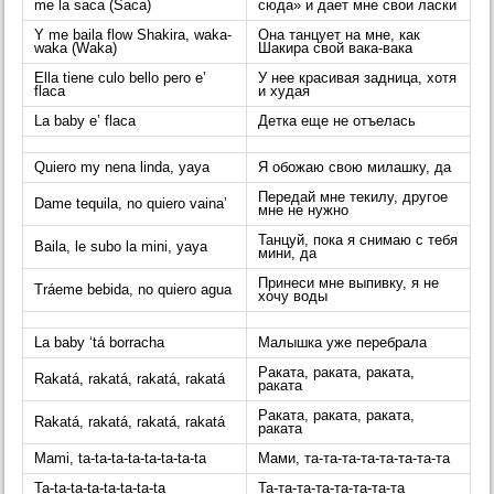
me la saca (Saca)
сюда» и дает мне свои ласки
Y me baila flow Shakira, waka-
Она танцует на мне, как
waka (Waka)
Шакира свой вака-вака
Ella tiene culo bello pero e’
У нее красивая задница, хотя
flaca
и худая
La baby e’ flaca
Детка еще не отъелась
Quiero my nena linda, yaya
Я обожаю свою милашку, да
Передай мне текилу, другое
Dame tequila, no quiero vaina’
мне не нужно
Танцуй, пока я снимаю с тебя
Baila, le subo la mini, yaya
мини, да
Принеси мне выпивку, я не
Tráeme bebida, no quiero agua
хочу воды
La baby ‘tá borracha
Малышка уже перебрала
Раката, раката, раката,
Rakatá, rakatá, rakatá, rakatá
раката
Раката, раката, раката,
Rakatá, rakatá, rakatá, rakatá
раката
Mami, ta-ta-ta-ta-ta-ta-ta-ta
Мами, та-та-та-та-та-та-та-та
Ta-ta-ta-ta-ta-ta-ta-ta
Та-та-та-та-та-та-та-та