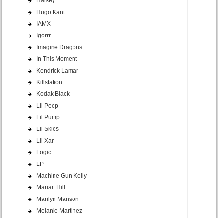
Halsey
Hugo Kant
IAMX
Igorrr
Imagine Dragons
In This Moment
Kendrick Lamar
Killstation
Kodak Black
Lil Peep
Lil Pump
Lil Skies
Lil Xan
Logic
LP
Machine Gun Kelly
Marian Hill
Marilyn Manson
Melanie Martinez