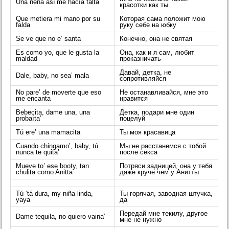
Una nena así me hacía falta
красотки как ты
Que metiera mi mano por su
Которая сама положит мою
falda
руку себе на юбку
Se ve que no e’ santa
Конечно, она не святая
Es como yo, que le gusta la
Она, как и я сам, любит
maldad
проказничать
Давай, детка, не
Dale, baby, no sea’ mala
сопротивляйся
No pare’ de moverte que eso
Не останавливайся, мне это
me encanta
нравится
Bebecita, dame una, una
Детка, подари мне один
probaíta’
поцелуй
Tú ere’ una mamacita
Ты моя красавица
Cuando chingamo’, baby, tú
Мы не расстанемся с тобой
nunca te quita’
после секса
Mueve to’ ese booty, tan
Потряси задницей, она у тебя
chulita como Anitta
даже круче чем у Анитты
Tú ‘tá dura, my niña linda,
Ты горячая, заводная штучка,
yaya
да
Передай мне текилу, другое
Dame tequila, no quiero vaina’
мне не нужно