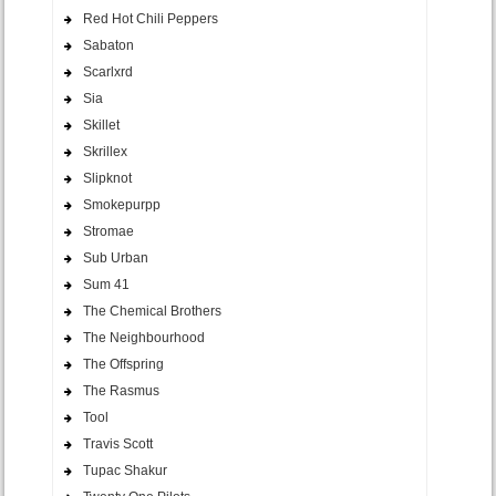
Red Hot Chili Peppers
Sabaton
Scarlxrd
Sia
Skillet
Skrillex
Slipknot
Smokepurpp
Stromae
Sub Urban
Sum 41
The Chemical Brothers
The Neighbourhood
The Offspring
The Rasmus
Tool
Travis Scott
Tupac Shakur