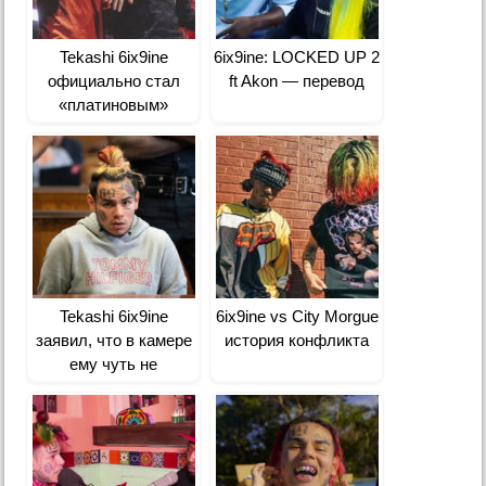
Tekashi 6ix9ine
6ix9ine: LOCKED UP 2
официально стал
ft Akon — перевод
«платиновым»
Tekashi 6ix9ine
6ix9ine vs City Morgue
заявил, что в камере
история конфликта
ему чуть не
перерезали горло