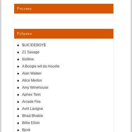
Реклама
Рубрики
$UICIDEBOY$
21 Savage
6ix9ine
A Boogie wit da Hoodie
Alan Walker
Alice Merton
Amy Winehouse
Aphex Twin
Arcade Fire
Avril Lavigne
Bhad Bhabie
Billie Eilish
Bjork