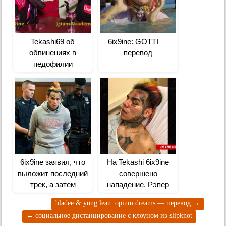
Tekashi69 об
6ix9ine: GOTTI —
обвинениях в
перевод
педофилии
6ix9ine заявил, что
На Tekashi 6ix9ine
выложит последний
совершено
трек, а затем
нападение. Рэпер
отправится в тюрьму
находится в больнице
bladee & yung lean: opium dreams — перевод
→
пожизненно
←
социальное дистанцирование с клоуном из slipknot