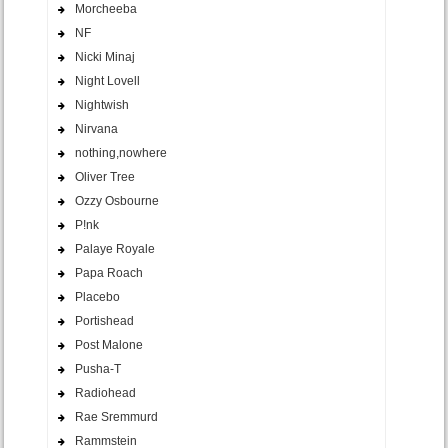
Morcheeba
NF
Nicki Minaj
Night Lovell
Nightwish
Nirvana
nothing,nowhere
Oliver Tree
Ozzy Osbourne
P!nk
Palaye Royale
Papa Roach
Placebo
Portishead
Post Malone
Pusha-T
Radiohead
Rae Sremmurd
Rammstein