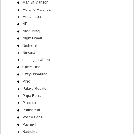
Marilyn Manson
Melanie Martinez
Morcheeba
NF
Nicki Minaj
Night Lovell
Nightwish
Nirvana
nothing,nowhere
Oliver Tree
Ozzy Osbourne
P!nk
Palaye Royale
Papa Roach
Placebo
Portishead
Post Malone
Pusha-T
Radiohead