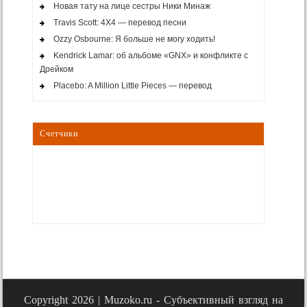
Новая тату на лице сестры Ники Минаж
Travis Scott: 4X4 — перевод песни
Ozzy Osbourne: Я больше не могу ходить!
Kendrick Lamar: об альбоме «GNX» и конфликте с
Дрейком
Placebo: A Million Little Pieces — перевод
Счетчики
Copyright 2026 |
Muzoko.ru - Субъективный взгляд на