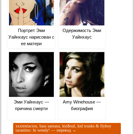
Портрет Эми
Одержимость Эми
Уайнхаус нарисован с
Уайнхаус
ее матери
Эми Уайнхаус —
Amy Winehouse —
причина смерти
биография
xxxtentacion, bass santana, kin$oul, kid trunks & flyboy
tarantino: hi wendy! — перевод
→