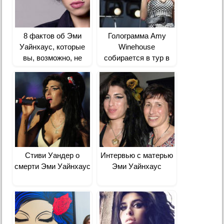
8 фактов об Эми
Голограмма Amy
Уайнхаус, которые
Winehouse
вы, возможно, не
собирается в тур в
знали
2019 году
Стиви Уандер о
Интервью с матерью
смерти Эми Уайнхаус
Эми Уайнхаус