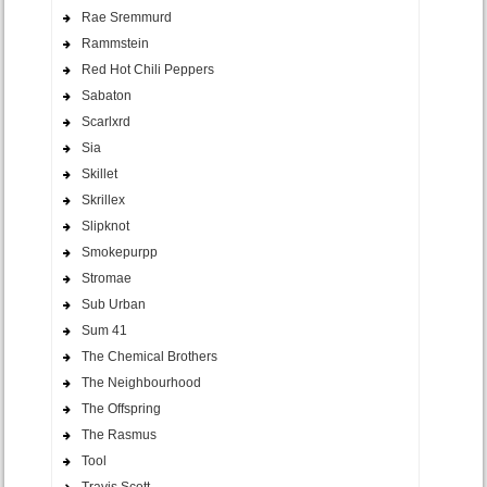
Rae Sremmurd
Rammstein
Red Hot Chili Peppers
Sabaton
Scarlxrd
Sia
Skillet
Skrillex
Slipknot
Smokepurpp
Stromae
Sub Urban
Sum 41
The Chemical Brothers
The Neighbourhood
The Offspring
The Rasmus
Tool
Travis Scott