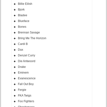
Billie Eilish
Bjork
Bladee
Blueface
Bones
Brennan Savage
Bring Me The Horizon
Cardi B
Dax
Denzel Curry
Die Antwoord
Drake
Eminem
Evanescence
Fall Out Boy
Fergie
FKA Twigs
Foo Fighters
Ghostemane