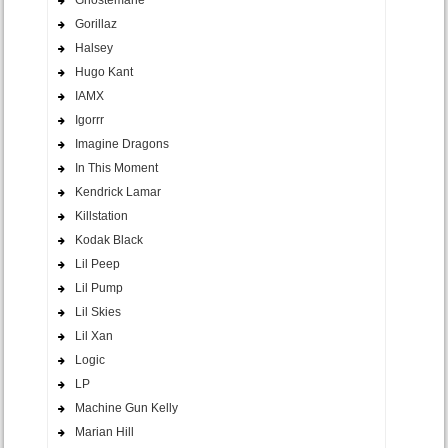
Gorillaz
Halsey
Hugo Kant
IAMX
Igorrr
Imagine Dragons
In This Moment
Kendrick Lamar
Killstation
Kodak Black
Lil Peep
Lil Pump
Lil Skies
Lil Xan
Logic
LP
Machine Gun Kelly
Marian Hill