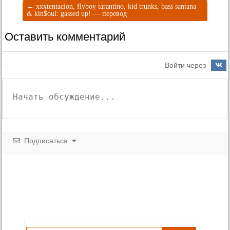
←
xxxtentacion, flyboy tarantino, kid trunks, bass santana
& kin$oul: gassed up! — перевод
Оставить комментарий
Войти через
Подписаться