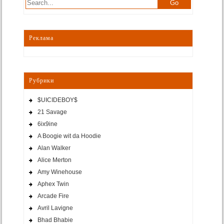
Реклама
Рубрики
$UICIDEBOY$
21 Savage
6ix9ine
A Boogie wit da Hoodie
Alan Walker
Alice Merton
Amy Winehouse
Aphex Twin
Arcade Fire
Avril Lavigne
Bhad Bhabie