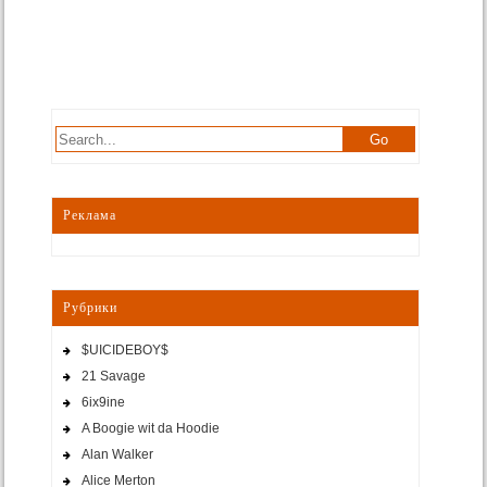
Реклама
Рубрики
$UICIDEBOY$
21 Savage
6ix9ine
A Boogie wit da Hoodie
Alan Walker
Alice Merton