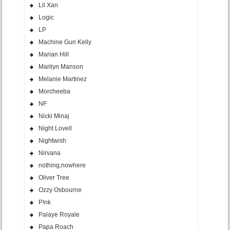
Lil Xan
Logic
LP
Machine Gun Kelly
Marian Hill
Marilyn Manson
Melanie Martinez
Morcheeba
NF
Nicki Minaj
Night Lovell
Nightwish
Nirvana
nothing,nowhere
Oliver Tree
Ozzy Osbourne
P!nk
Palaye Royale
Papa Roach