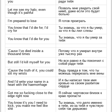
you
ради тебя
Позволь мне увидеть свой
Let me see my halo, even
нимб, даже если это будет
though it’s painful
больно
I’m prepared to lose
Я готов проиграть
You know that I’d die for, I’d
Ты знаешь, за что я бы умер,
cry for
за что я бы лил слезы
Ты знаешь, что я бы умер за
You know that I’d die for you
тебя
‘Cause I’ve died inside a
Потому что я умирал внутри
thousand times
уже тысячу раз
Но все равно я бы покончил с
But still I’d kill myself for you
собой ради тебя
‘Cause the truth of it, you could
Ведь правда в том, что ты
slit my wrists
можешь перерезать мне вены
И я бы написал твое имя
And I’d write your name in a
кровью на своем разбитом
heart with the haemorrhage
сердце
Got me so fucking close to the
Я сейчас чертовски близок к
edge right now
краю пропасти
You know it’s you I need to
Ты знаешь, что дело именно
kick, you make me feel like
в тебе, из-за тебя я чувствую
shit
себя так дерьмово