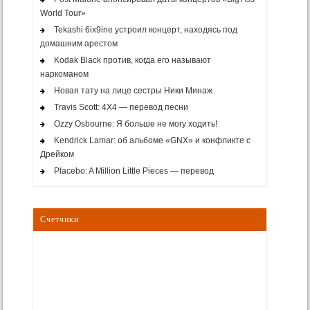
World Tour»
Tekashi 6ix9ine устроил концерт, находясь под
домашним арестом
Kodak Black против, когда его называют
наркоманом
Новая тату на лице сестры Ники Минаж
Travis Scott: 4X4 — перевод песни
Ozzy Osbourne: Я больше не могу ходить!
Kendrick Lamar: об альбоме «GNX» и конфликте с
Дрейком
Placebo: A Million Little Pieces — перевод
Счетчики