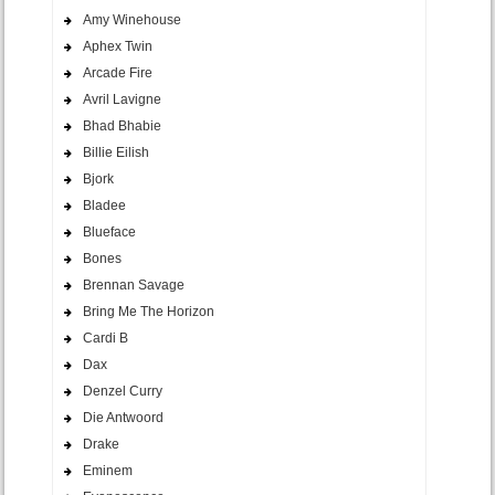
Amy Winehouse
Aphex Twin
Arcade Fire
Avril Lavigne
Bhad Bhabie
Billie Eilish
Bjork
Bladee
Blueface
Bones
Brennan Savage
Bring Me The Horizon
Cardi B
Dax
Denzel Curry
Die Antwoord
Drake
Eminem