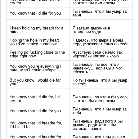
cry for
за что я бы лил слезы
Ты знаешь, что я бы умер за
You know that I’d die for you
тебя
I keep holding my breath for a
Я затаил дыхание в
miracle
ожидании чуда
Hoping the hole in my heart
Надеясь, что дыра в моём
would’ve healed somehow
сердце заживёт сама по себе
Feeling so fucking close to the
Чувствую себя сейчас так
edge right now
чертовски близко к краю
Ты знаешь, ты всё, что я
You know you’re everything I
ненавижу… если бы я мог
hate, wish I could escape
сбежать
But you know I would die for
Но ты знаешь, что я бы умер
you
за тебя
You know that I’d die for, I’d
Ты знаешь, за что я бы умер,
cry for
за что я бы лил слезы
Ты знаешь, что я бы умер за
You know that I’d die for you
тебя
Ты знаешь, ради кого я бы
You know that I’d breathe for,
дышал, ради кого я бы
I’d bleed for
истекал кровью
You know that I’d breathe for
Ты знаешь, что я бы дышал