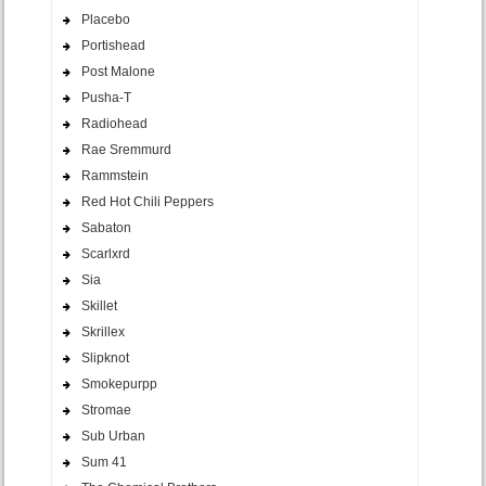
Placebo
Portishead
Post Malone
Pusha-T
Radiohead
Rae Sremmurd
Rammstein
Red Hot Chili Peppers
Sabaton
Scarlxrd
Sia
Skillet
Skrillex
Slipknot
Smokepurpp
Stromae
Sub Urban
Sum 41