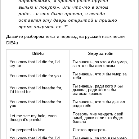
наркотиками, я просто разок-другой
выпью и покурю», или что-то в этом
роде… и это было просто, я всегда
оставлял эту дверь открытой и пришло
время закрыть ее.
Давайте разберем текст и перевод на русский язык песни
DiE4u
DiE4u
Умру за тебя
You know that I’d die for, I’d
Ты знаешь, за что я бы умер,
cry for
за что я бы лил слезы
Ты знаешь, что я бы умер за
You know that I’d die for you
тебя
Ты знаешь, ради кого я бы
You know that I’d breathe for,
дышал, ради кого я бы
I’d bleed for
истекал кровью
You know that I’d breathe for
Ты знаешь, что я бы дышал
you
ради тебя
Позволь мне увидеть свой
Let me see my halo, even
нимб, даже если это будет
though it’s painful
больно
I’m prepared to lose
Я готов проиграть
You know that I’d die for, I’d
Ты знаешь, за что я бы умер,