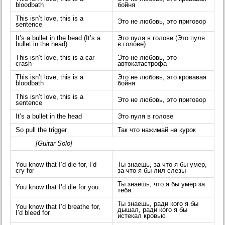
bloodbath
бойня
This isn’t love, this is a
Это не любовь, это приговор
sentence
It’s a bullet in the head (It’s a
Это пуля в голове (Это пуля
bullet in the head)
в голове)
This isn’t love, this is a car
Это не любовь, это
crash
автокатастрофа
This isn’t love, this is a
Это не любовь, это кровавая
bloodbath
бойня
This isn’t love, this is a
Это не любовь, это приговор
sentence
It’s a bullet in the head
Это пуля в голове
So pull the trigger
Так что нажимай на курок
[Guitar Solo]
You know that I’d die for, I’d
Ты знаешь, за что я бы умер,
cry for
за что я бы лил слезы
Ты знаешь, что я бы умер за
You know that I’d die for you
тебя
Ты знаешь, ради кого я бы
You know that I’d breathe for,
дышал, ради кого я бы
I’d bleed for
истекал кровью