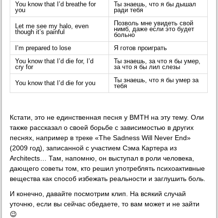
You know that I’d breathe for
Ты знаешь, что я бы дышал
you
ради тебя
Позволь мне увидеть свой
Let me see my halo, even
нимб, даже если это будет
though it’s painful
больно
I’m prepared to lose
Я готов проиграть
You know that I’d die for, I’d
Ты знаешь, за что я бы умер,
cry for
за что я бы лил слезы
Ты знаешь, что я бы умер за
You know that I’d die for you
тебя
Кстати, это не единственная песня у BMTH на эту тему. Оли
также рассказал о своей борьбе с зависимостью в других
песнях, например в треке «The Sadness Will Never End»
(2009 год), записанной с участием Сэма Картера из
Architects… Там, напомню, он выступал в роли человека,
дающего советы том, кто решил употреблять психоактивные
вещества как способ избежать реальности и заглушить боль.
И конечно, давайте посмотрим клип. На всякий случай
уточню, если вы сейчас обедаете, то вам может и не зайти
😉