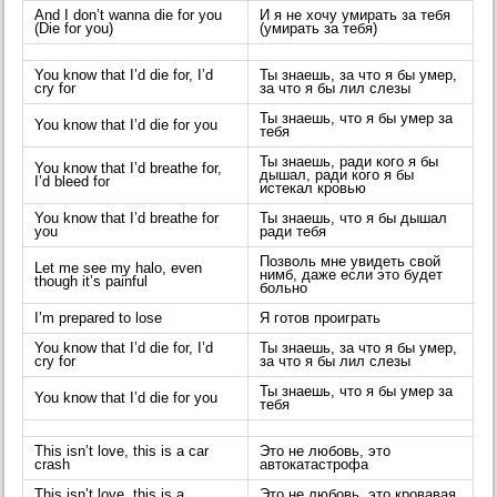
And I don’t wanna die for you
И я не хочу умирать за тебя
(Die for you)
(умирать за тебя)
You know that I’d die for, I’d
Ты знаешь, за что я бы умер,
cry for
за что я бы лил слезы
Ты знаешь, что я бы умер за
You know that I’d die for you
тебя
Ты знаешь, ради кого я бы
You know that I’d breathe for,
дышал, ради кого я бы
I’d bleed for
истекал кровью
You know that I’d breathe for
Ты знаешь, что я бы дышал
you
ради тебя
Позволь мне увидеть свой
Let me see my halo, even
нимб, даже если это будет
though it’s painful
больно
I’m prepared to lose
Я готов проиграть
You know that I’d die for, I’d
Ты знаешь, за что я бы умер,
cry for
за что я бы лил слезы
Ты знаешь, что я бы умер за
You know that I’d die for you
тебя
This isn’t love, this is a car
Это не любовь, это
crash
автокатастрофа
This isn’t love, this is a
Это не любовь, это кровавая