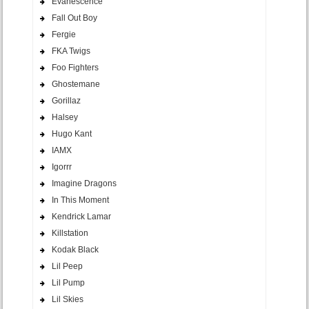
Evanescence
Fall Out Boy
Fergie
FKA Twigs
Foo Fighters
Ghostemane
Gorillaz
Halsey
Hugo Kant
IAMX
Igorrr
Imagine Dragons
In This Moment
Kendrick Lamar
Killstation
Kodak Black
Lil Peep
Lil Pump
Lil Skies