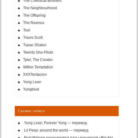
The Chemical Brothers
The Neighbourhood
The Offspring
The Rasmus
Tool
Travis Scott
Tupac Shakur
Twenty One Pilots
Tyler, The Creator
Within Temptation
XXXTentacion
Yung Lean
Yungblud
Свежие записи
Yung Lean: Forever Yung — перевод
Lil Peep: around the world — перевод
Post Malone анонсировал даты концертов «Big Ass