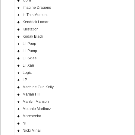
Igorrr
Imagine Dragons
In This Moment
Kendrick Lamar
Killstation
Kodak Black
Lil Peep
Lil Pump
Lil Skies
Lil Xan
Logic
LP
Machine Gun Kelly
Marian Hill
Marilyn Manson
Melanie Martinez
Morcheeba
NF
Nicki Minaj