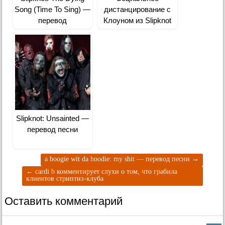
Song (Time To Sing) —
дистанцирование с
перевод
Клоуном из Slipknot
Slipknot: Unsainted —
перевод песни
a boogie wit da hoodie: my shit — перевод песни
→
←
cardi b комментирует слухи о том, что грабила
клиентов стриптиз-клуба
Оставить комментарий