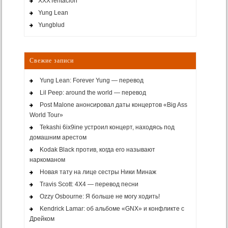
XXXTentacion
Yung Lean
Yungblud
Свежие записи
Yung Lean: Forever Yung — перевод
Lil Peep: around the world — перевод
Post Malone анонсировал даты концертов «Big Ass
World Tour»
Tekashi 6ix9ine устроил концерт, находясь под
домашним арестом
Kodak Black против, когда его называют
наркоманом
Новая тату на лице сестры Ники Минаж
Travis Scott: 4X4 — перевод песни
Ozzy Osbourne: Я больше не могу ходить!
Kendrick Lamar: об альбоме «GNX» и конфликте с
Дрейком