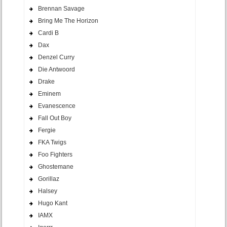
Brennan Savage
Bring Me The Horizon
Cardi B
Dax
Denzel Curry
Die Antwoord
Drake
Eminem
Evanescence
Fall Out Boy
Fergie
FKA Twigs
Foo Fighters
Ghostemane
Gorillaz
Halsey
Hugo Kant
IAMX