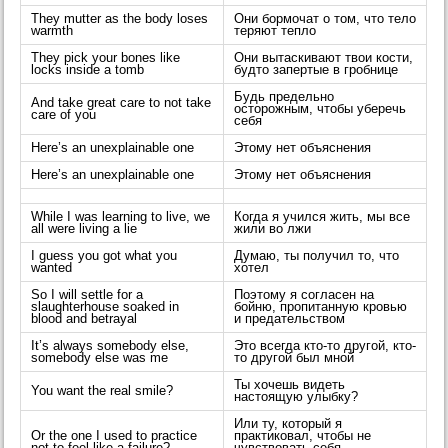
They mutter as the body loses
Они бормочат о том, что тело
warmth
теряют тепло
They pick your bones like
Они вытаскивают твои кости,
locks inside a tomb
будто запертые в гробнице
Будь предельно
And take great care to not take
осторожным, чтобы уберечь
care of you
себя
Here’s an unexplainable one
Этому нет объяснения
Here’s an unexplainable one
Этому нет объяснения
While I was learning to live, we
Когда я учился жить, мы все
all were living a lie
жили во лжи
I guess you got what you
Думаю, ты получил то, что
wanted
хотел
So I will settle for a
Поэтому я согласен на
slaughterhouse soaked in
бойню, пропитанную кровью
blood and betrayal
и предательством
It’s always somebody else,
Это всегда кто-то другой, кто-
somebody else was me
то другой был мной
Ты хочешь видеть
You want the real smile?
настоящую улыбку?
Или ту, который я
Or the one I used to practice
практиковал, чтобы не
not to feel like a failure?
чувствовать себя