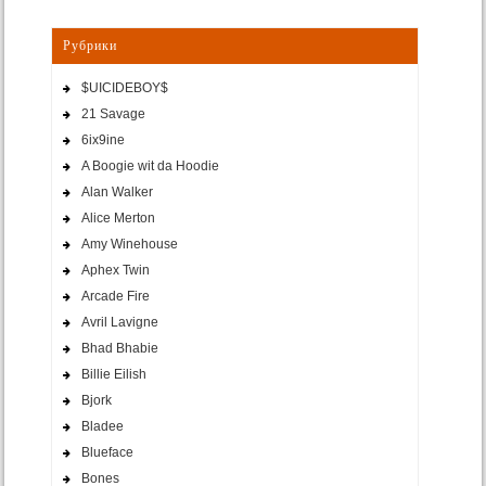
Рубрики
$UICIDEBOY$
21 Savage
6ix9ine
A Boogie wit da Hoodie
Alan Walker
Alice Merton
Amy Winehouse
Aphex Twin
Arcade Fire
Avril Lavigne
Bhad Bhabie
Billie Eilish
Bjork
Bladee
Blueface
Bones