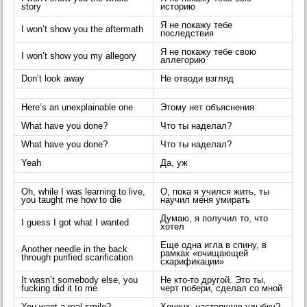
story
историю
Я не покажу тебе
I won’t show you the aftermath
последствия
Я не покажу тебе свою
I won’t show you my allegory
аллегорию
Don’t look away
Не отводи взгляд
Here’s an unexplainable one
Этому нет объяснения
What have you done?
Что ты наделал?
What have you done?
Что ты наделал?
Yeah
Да, уж
Oh, while I was learning to live,
О, пока я учился жить, ты
you taught me how to die
научил меня умирать
Думаю, я получил то, что
I guess I got what I wanted
хотел
Еще одна игла в спину, в
Another needle in the back
рамках «очищающей
through purified scarification
скарификации»
It wasn’t somebody else, you
Не кто-то другой. Это ты,
fucking did it to me
черт побери, сделал со мной
You want a real smile?
Хочешь настоящую улыбку?