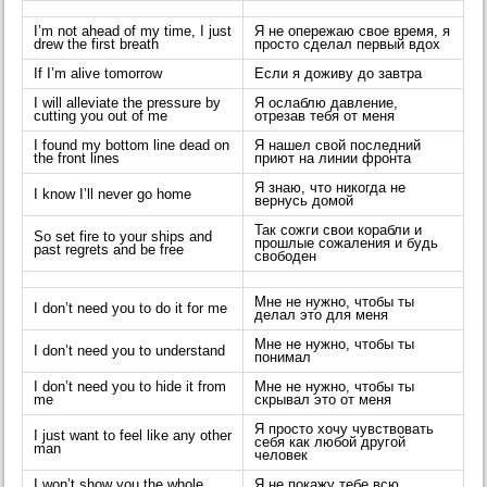
I’m not ahead of my time, I just
Я не опережаю свое время, я
drew the first breath
просто сделал первый вдох
If I’m alive tomorrow
Если я доживу до завтра
I will alleviate the pressure by
Я ослаблю давление,
cutting you out of me
отрезав тебя от меня
I found my bottom line dead on
Я нашел свой последний
the front lines
приют на линии фронта
Я знаю, что никогда не
I know I’ll never go home
вернусь домой
Так сожги свои корабли и
So set fire to your ships and
прошлые сожаления и будь
past regrets and be free
свободен
Мне не нужно, чтобы ты
I don’t need you to do it for me
делал это для меня
Мне не нужно, чтобы ты
I don’t need you to understand
понимал
I don’t need you to hide it from
Мне не нужно, чтобы ты
me
скрывал это от меня
Я просто хочу чувствовать
I just want to feel like any other
себя как любой другой
man
человек
I won’t show you the whole
Я не покажу тебе всю