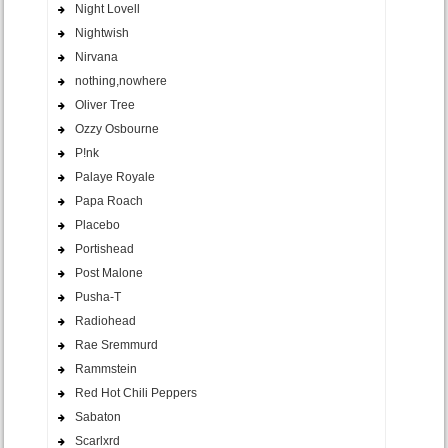
Night Lovell
Nightwish
Nirvana
nothing,nowhere
Oliver Tree
Ozzy Osbourne
P!nk
Palaye Royale
Papa Roach
Placebo
Portishead
Post Malone
Pusha-T
Radiohead
Rae Sremmurd
Rammstein
Red Hot Chili Peppers
Sabaton
Scarlxrd