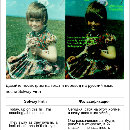
Давайте посмотрим на текст и перевод на русский язык
песни Solway Firth
Solway Firth
Фальсификация
Today, up on this hill, I’m
Сегодня, стоя на этом холме,
counting all the killers
я вижу всех этих убийц
Они раскачиваются, будто
They sway as they swarm, a
роются в отбросах, в их
look of gluttons in their eyes
глазах — ненасытность