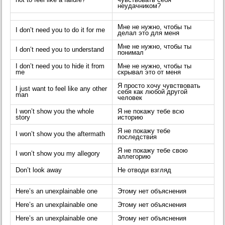
неудачником?
Мне не нужно, чтобы ты
I don’t need you to do it for me
делал это для меня
Мне не нужно, чтобы ты
I don’t need you to understand
понимал
I don’t need you to hide it from
Мне не нужно, чтобы ты
me
скрывал это от меня
Я просто хочу чувствовать
I just want to feel like any other
себя как любой другой
man
человек
I won’t show you the whole
Я не покажу тебе всю
story
историю
Я не покажу тебе
I won’t show you the aftermath
последствия
Я не покажу тебе свою
I won’t show you my allegory
аллегорию
Don’t look away
Не отводи взгляд
Here’s an unexplainable one
Этому нет объяснения
Here’s an unexplainable one
Этому нет объяснения
Here’s an unexplainable one
Этому нет объяснения