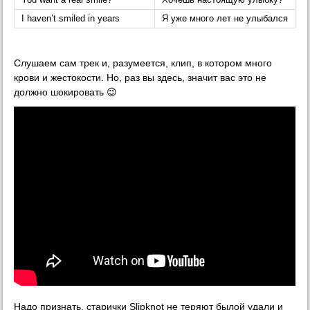
I haven’t smiled in years
Я уже много лет не улыбался
Слушаем сам трек и, разумеется, клип, в котором много
крови и жестокости. Но, раз вы здесь, значит вас это не
должно шокировать 😉
Надо признать, старички Slipknot не теряют былой удали и