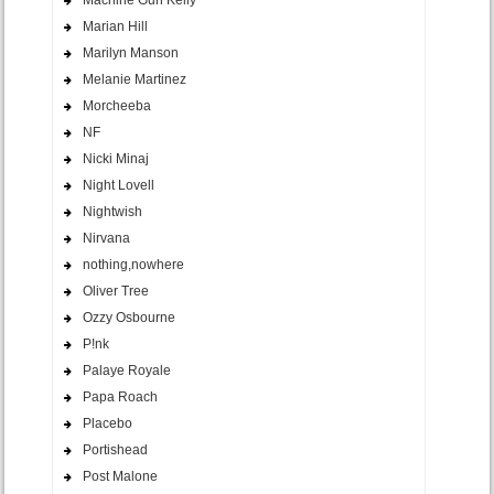
Machine Gun Kelly
Marian Hill
Marilyn Manson
Melanie Martinez
Morcheeba
NF
Nicki Minaj
Night Lovell
Nightwish
Nirvana
nothing,nowhere
Oliver Tree
Ozzy Osbourne
P!nk
Palaye Royale
Papa Roach
Placebo
Portishead
Post Malone