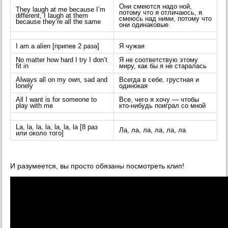
Они смеются надо ной,
They laugh at me because I’m
потому что я отличаюсь, я
different, I laugh at them
смеюсь над ними, потому что
because they’re all the same
они одинаковые
I am a alien [припев 2 раза]
Я чужая
No matter how hard I try I don’t
Я не соответствую этому
fit in
миру, как бы я не старалась
Always all on my own, sad and
Всегда в себе, грустная и
lonely
одинокая
All I want is for someone to
Все, чего я хочу — чтобы
play with me
кто-нибудь поиграл со мной
La, la, la, la, la, la, la [8 раз
Ла, ла, ла, ла, ла, ла
или около того]
И разумеется, вы просто обязаны посмотреть клип!