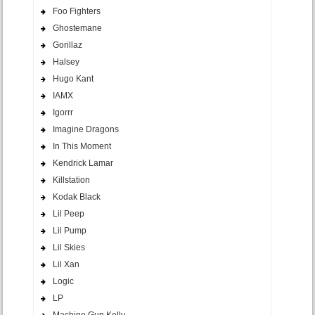
Foo Fighters
Ghostemane
Gorillaz
Halsey
Hugo Kant
IAMX
Igorrr
Imagine Dragons
In This Moment
Kendrick Lamar
Killstation
Kodak Black
Lil Peep
Lil Pump
Lil Skies
Lil Xan
Logic
LP