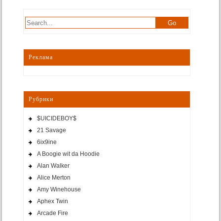
Реклама
Рубрики
$UICIDEBOY$
21 Savage
6ix9ine
A Boogie wit da Hoodie
Alan Walker
Alice Merton
Amy Winehouse
Aphex Twin
Arcade Fire