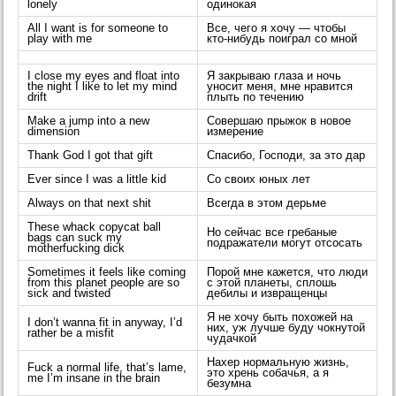
lonely
одинокая
All I want is for someone to
Все, чего я хочу — чтобы
play with me
кто-нибудь поиграл со мной
I close my eyes and float into
Я закрываю глаза и ночь
the night I like to let my mind
уносит меня, мне нравится
drift
плыть по течению
Make a jump into a new
Совершаю прыжок в новое
dimension
измерение
Thank God I got that gift
Спасибо, Господи, за это дар
Ever since I was a little kid
Со своих юных лет
Always on that next shit
Всегда в этом дерьме
These whack copycat ball
Но сейчас все гребаные
bags can suck my
подражатели могут отсосать
motherfucking dick
Sometimes it feels like coming
Порой мне кажется, что люди
from this planet people are so
с этой планеты, сплошь
sick and twisted
дебилы и извращенцы
Я не хочу быть похожей на
I don’t wanna fit in anyway, I’d
них, уж лучше буду чокнутой
rather be a misfit
чудачкой
Нахер нормальную жизнь,
Fuck a normal life, that’s lame,
это хрень собачья, а я
me I’m insane in the brain
безумна