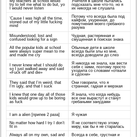
My teachers at school would
Учителя в школе пытались
try to tell me what to do but, yo
подсказать мне что-то, но я
I would never listen
их никогда не слушала
Потому что всегда была под
‘Cause I was high all the time,
кайфом, укуренная, до
stoned out of my little fucking
помутнения моего гребаного
mind
разума
Misunderstood, lost and
Чудная, растерянная и
confused looking for a sign
смущенная в поисках знака
All the popular kids at school
Обычные дети в школе
were always super mean to me
всегда были злы ко мне,
and made me cry
всегда доводили до слез
Я никогда не знала, как вести
I never knew what I should do
себя с ними, поэтому просто
so I just walked away and said
уходила со словами «отвали
«Fuck off and die»
и сдохни»
They said that I’m weird, that
Они говорили, что я
I’m ugly, and that I suck
странная, гадкая и мерзкая
I knew that one day all of those
Я знала, что когда нибудь
kids would grow up to be boring
все они вырастут и станут
as fuck
гребаными занудами
I am a alien [припев 2 раза]
Я чужая
No matter how hard I try I don’t
Я не соответствую этому
fit in
миру, как бы я не старалась
Always all on my own, sad and
Всегда в себе, грустная и