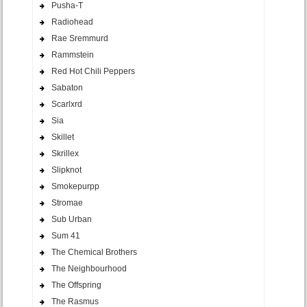
Pusha-T
Radiohead
Rae Sremmurd
Rammstein
Red Hot Chili Peppers
Sabaton
Scarlxrd
Sia
Skillet
Skrillex
Slipknot
Smokepurpp
Stromae
Sub Urban
Sum 41
The Chemical Brothers
The Neighbourhood
The Offspring
The Rasmus