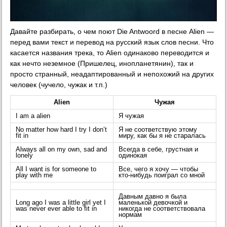
Давайте разбирать, о чем поют Die Antwoord в песне Alien —
перед вами текст и перевод на русский язык слов песни. Что
касается названия трека, то Alien одинаково переводится и
как нечто неземное (Пришелец, инопланетянин), так и
просто странный, неадаптированный и непохожий на других
человек (чучело, чужак и т.п.)
Alien
Чужая
I am a alien
Я чужая
No matter how hard I try I don’t
Я не соответствую этому
fit in
миру, как бы я не старалась
Always all on my own, sad and
Всегда в себе, грустная и
lonely
одинокая
All I want is for someone to
Все, чего я хочу — чтобы
play with me
кто-нибудь поиграл со мной
Давным давно я была
Long ago I was a little girl yet I
маленькой девочкой и
was never ever able to fit in
никогда не соответствовала
нормам