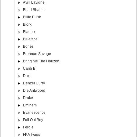
Avril Lavigne
Bhad Bhabie
Billie Eilish
Bjork
Bladee
Blueface
Bones
Brennan Savage
Bring Me The Horizon
Cardi B
Dax
Denzel Curry
Die Antwoord
Drake
Eminem
Evanescence
Fall Out Boy
Fergie
FKA Twigs