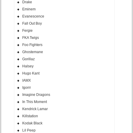
Drake
Eminem
Evanescence
Fall Out Boy
Fergie
FKA Twigs
Foo Fighters
Ghostemane
Gorillaz
Halsey
Hugo Kant
IAMX
Igorrr
Imagine Dragons
In This Moment
Kendrick Lamar
Killstation
Kodak Black
Lil Peep