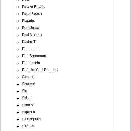
Palaye Royale
Papa Roach
Placebo
Portishead
Post Malone
Pusha-T
Radiohead
Rae Sremmurd
Rammstein
Red Hot Chili Peppers
Sabaton
Scarlxrd
Sia
Skillet
Skrillex
Slipknot
Smokepurpp
Stromae