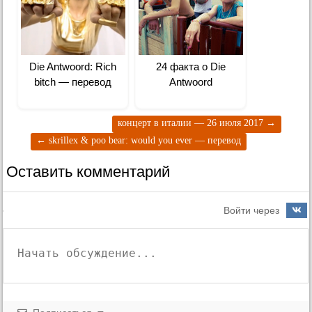
Die Antwoord: Rich
24 факта о Die
bitch — перевод
Antwoord
концерт в италии — 26 июля 2017
→
←
skrillex & poo bear: would you ever — перевод
Оставить комментарий
Войти через