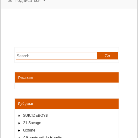
Подписаться
Реклама
Рубрики
$UICIDEBOY$
21 Savage
6ix9ine
A Boogie wit da Hoodie