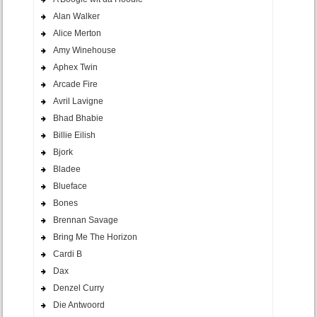
Alan Walker
Alice Merton
Amy Winehouse
Aphex Twin
Arcade Fire
Avril Lavigne
Bhad Bhabie
Billie Eilish
Bjork
Bladee
Blueface
Bones
Brennan Savage
Bring Me The Horizon
Cardi B
Dax
Denzel Curry
Die Antwoord