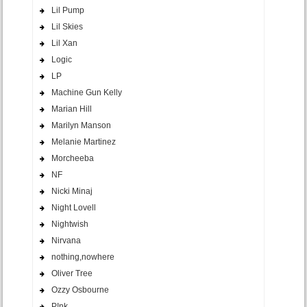
Lil Pump
Lil Skies
Lil Xan
Logic
LP
Machine Gun Kelly
Marian Hill
Marilyn Manson
Melanie Martinez
Morcheeba
NF
Nicki Minaj
Night Lovell
Nightwish
Nirvana
nothing,nowhere
Oliver Tree
Ozzy Osbourne
P!nk