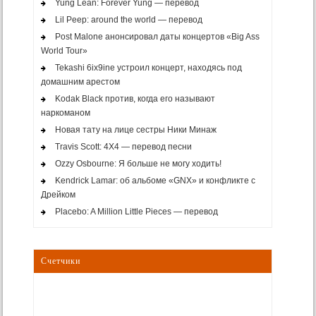
Yung Lean: Forever Yung — перевод
Lil Peep: around the world — перевод
Post Malone анонсировал даты концертов «Big Ass
World Tour»
Tekashi 6ix9ine устроил концерт, находясь под
домашним арестом
Kodak Black против, когда его называют
наркоманом
Новая тату на лице сестры Ники Минаж
Travis Scott: 4X4 — перевод песни
Ozzy Osbourne: Я больше не могу ходить!
Kendrick Lamar: об альбоме «GNX» и конфликте с
Дрейком
Placebo: A Million Little Pieces — перевод
Счетчики