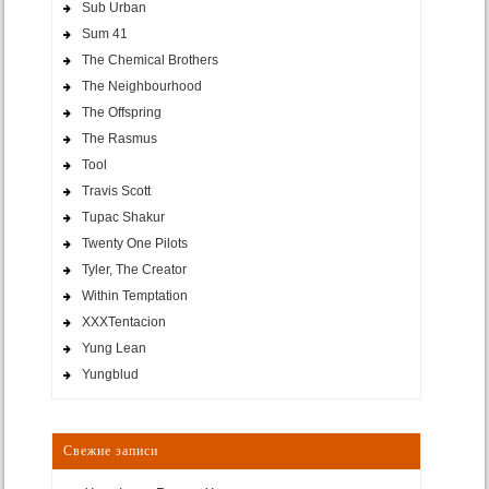
Sub Urban
Sum 41
The Chemical Brothers
The Neighbourhood
The Offspring
The Rasmus
Tool
Travis Scott
Tupac Shakur
Twenty One Pilots
Tyler, The Creator
Within Temptation
XXXTentacion
Yung Lean
Yungblud
Свежие записи