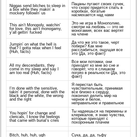
Пацаны пугают своих сучек,
Niggas send bitches to sleep in
что скоро придется спать в
a box while they makin’ a
коробках, богатые
mockery followin’ us
насмехается над нами
Это не игра в Монополию,
This ain’t Monopoly, watchin’
смотри на любовь — это не
for love, this ain’t monogamy,
моногамия, всех вас вертят
y’all gettin’ fucked
на члене
Да что же это такое, черт
Jumpin’ on what the hell is
побери? Как мне
that? I gotta relax when I feel
расслабиться, ощущая все
(Huh, facts)
это (Да, это факт)
Все мои потомки, они
All my descendants, they
приходят ко мне во сне и
come in my sleep and say I
говорят, что я слишком
am too real (Huh, facts)
погряз в реальности (Да, это
факт)
Я перестал быть
I’m done with the sensitive,
чувствительным, принимая
takin’ it personal, done with the
все близко к сердцу,
black and the white, the wrong
покончил делить мир на
and the right
черное и белое,
неправильное и правильное
Ты надеешься на перемены и
You hopin’ for change and
клерикалов, я знаю чувства,
clericals, I know the feelings
которые приходят с
that came with burial’s cries
похоронным плачем
Bitch, huh, huh, ugh
Сука, да, да, тьфу