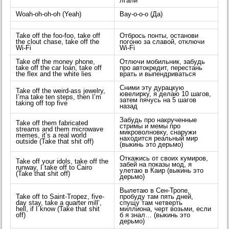
лгали
Woah-oh-oh-oh (Yeah)
Вау-о-о-о (Да)
Take off the foo-foo, take off
Отбрось понты, останови
the clout chase, take off the
погоню за славой, отключи
Wi-Fi
Wi-Fi
Take off the money phone,
Отлючи мобильник, забудь
take off the car loan, take off
про автокредит, перестань
the flex and the white lies
врать и выпендриваться
Сними эту дурацкую
Take off the weird-ass jewelry,
ювелирку, я делаю 10 шагов,
I’ma take ten steps, then I’m
затем пячусь на 5 шагов
taking off top five
назад
Забудь про накрученные
Take off them fabricated
стримы и мемы про
streams and them microwave
микроволновку, снаружи
memes, it’s a real world
находится реальный мир
outside (Take that shit off)
(выкинь это дерьмо)
Откажись от своих кумиров,
Take off your idols, take off the
забей на показы мод, я
runway, I take off to Cairo
улетаю в Каир (выкинь это
(Take that shit off)
дерьмо)
Вылетаю в Сен-Тропе,
Take off to Saint-Tropez, five-
пробуду там пять дней,
day stay, take a quarter mill’,
спущу там четверть
hell, if I know (Take that shit
миллиона, черт возьми, если
off)
б я знал… (выкинь это
дерьмо)