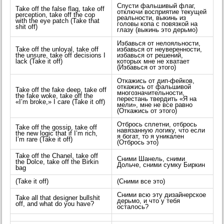
Спусти фальшивый флаг,
Take off the false flag, take off
отключи восприятие текущей
perception, take off the cop
реальности, выкинь из
with the eye patch (Take that
головы копа с повязкой на
shit off)
глазу (выкинь это дерьмо)
Избавься от нелояльности,
Take off the unloyal, take off
избавься от неуверенности,
the unsure, take off decisions I
избавься от решений,
lack (Take it off)
которых мне не хватает
(Избавься от этого)
Откажись от дип-фейков,
откажись от фальшивой
Take off the fake deep, take off
многозначительности,
the fake woke, take off the
перестань твердить «Я на
«I’m broke,» I care (Take it off)
мели», мне не все равно
(Откажись от этого)
Отбрось сплетни, отбрось
Take off the gossip, take off
навязанную логику, что если
the new logic that if I’m rich,
я богат, то я уникален
I’m rare (Take it off)
(Отбрось это)
Take off the Chanel, take off
Сними Шанель, сними
the Dolce, take off the Birkin
Дольче, сними сумку Биркин
bag
(Take it off)
(Сними все это)
Сними всю эту дизайнерское
Take all that designer bullshit
дерьмо, и что у тебя
off, and what do you have?
осталось?