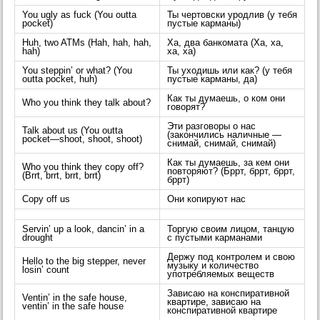
You ugly as fuck (You outta
Ты чертовски уродлив (у тебя
pocket)
пустые карманы)
Huh, two ATMs (Hah, hah, hah,
Ха, два банкомата (Ха, ха,
hah)
ха, ха)
You steppin’ or what? (You
Ты уходишь или как? (у тебя
outta pocket, huh)
пустые карманы, да)
Как ты думаешь, о ком они
Who you think they talk about?
говорят?
Эти разговоры о нас
Talk about us (You outta
(закончились наличные —
pocket—shoot, shoot, shoot)
снимай, снимай, снимай)
Как ты думаешь, за кем они
Who you think they copy off?
повторяют? (Бррт, бррт, бррт,
(Brrt, brrt, brrt, brrt)
бррт)
Copy off us
Они копируют нас
Servin’ up a look, dancin’ in a
Торгую своим лицом, танцую
drought
с пустыми карманами
Держу под контролем и свою
Hello to the big stepper, never
музыку и количество
losin’ count
употребляемых веществ
Зависаю на конспиративной
Ventin’ in the safe house,
квартире, зависаю на
ventin’ in the safe house
конспиративной квартире