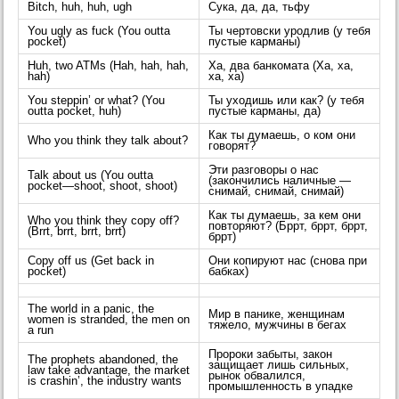
Bitch, huh, huh, ugh
Сука, да, да, тьфу
You ugly as fuck (You outta
Ты чертовски уродлив (у тебя
pocket)
пустые карманы)
Huh, two ATMs (Hah, hah, hah,
Ха, два банкомата (Ха, ха,
hah)
ха, ха)
You steppin’ or what? (You
Ты уходишь или как? (у тебя
outta pocket, huh)
пустые карманы, да)
Как ты думаешь, о ком они
Who you think they talk about?
говорят?
Эти разговоры о нас
Talk about us (You outta
(закончились наличные —
pocket—shoot, shoot, shoot)
снимай, снимай, снимай)
Как ты думаешь, за кем они
Who you think they copy off?
повторяют? (Бррт, бррт, бррт,
(Brrt, brrt, brrt, brrt)
бррт)
Copy off us (Get back in
Они копируют нас (снова при
pocket)
бабках)
The world in a panic, the
Мир в панике, женщинам
women is stranded, the men on
тяжело, мужчины в бегах
a run
Пророки забыты, закон
The prophets abandoned, the
защищает лишь сильных,
law take advantage, the market
рынок обвалился,
is crashin’, the industry wants
промышленность в упадке