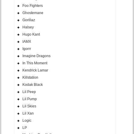
Foo Fighters
Ghostemane
Gorillaz
Halsey
Hugo Kant
IAMX
Igorrr
Imagine Dragons
In This Moment
Kendrick Lamar
Killstation
Kodak Black
Lil Peep
Lil Pump
Lil Skies
Lil Xan
Logic
LP