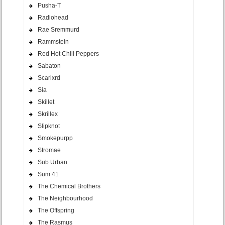
Pusha-T
Radiohead
Rae Sremmurd
Rammstein
Red Hot Chili Peppers
Sabaton
Scarlxrd
Sia
Skillet
Skrillex
Slipknot
Smokepurpp
Stromae
Sub Urban
Sum 41
The Chemical Brothers
The Neighbourhood
The Offspring
The Rasmus