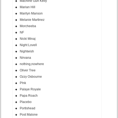
Machine Gun Kelly
Marian Hill
Marilyn Manson
Melanie Martinez
Morcheeba
NF
Nicki Minaj
Night Lovell
Nightwish
Nirvana
nothing,nowhere
Oliver Tree
Ozzy Osbourne
P!nk
Palaye Royale
Papa Roach
Placebo
Portishead
Post Malone