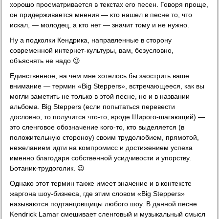
хорошо просматривается в текстах его песен. Говоря проще,
он придерживается мнения — кто нашел в песне то, что
искал, — молодец, а кто нет — значит тому и не нужно.
Ну а подколки Кендрика, направленные в сторону
современной интернет-культуры, вам, безусловно,
объяснять не надо 😉
Единственное, на чем мне хотелось бы заострить ваше
внимание — термин «Big Steppers», встречающееся, как вы
могли заметить не только в этой песне, но и в названии
альбома. Big Steppers (если попытаться перевести
дословно, то получится что-то, вроде Широго-шагающий) —
это сленговое обозначение кого-то, кто выделяется (в
положительную стороноу) своим трудолюбием, прямотой,
нежеланием идти на компромисс и достижением успеха
именно благодаря собственной усидчивости и упорству.
Ботаник-трудоголик. 😉
Однако этот термин также имеет значение и в контексте
жаргона шоу-бизнеса, где этим словом «Big Steppers»
называются подтанцовщицы любого шоу. В данной песне
Kendrick Lamar смешивает сленговый и музыкальный смысл