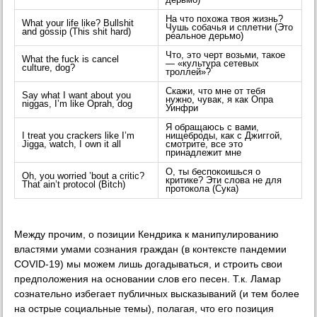
дерьмо)
На что похожа твоя жизнь?
What your life like? Bullshit
Чушь собачья и сплетни (Это
and gossip (This shit hard)
реальное дерьмо)
Что, это черт возьми, такое
What the fuck is cancel
— «культура сетевых
culture, dog?
троллей»?
Скажи, что мне от тебя
Say what I want about you
нужно, чувак, я как Опра
niggas, I’m like Oprah, dog
Уинфри
Я обращаюсь с вами,
I treat you crackers like I’m
нищеброды, как с Джиггой,
Jigga, watch, I own it all
смотрите, все это
принадлежит мне
О, ты беспокоишься о
Oh, you worried ’bout a critic?
критике? Эти слова не для
That ain’t protocol (Bitch)
протокола (Сука)
Между прочим, о позиции Кендрика к манипулированию
властями умами сознания граждан (в контексте пандемии
COVID-19) мы можем лишь догадываться, и строить свои
предположения на основании слов его песен. Т.к. Ламар
сознательно избегает публичных высказываний (и тем более
на острые социальные темы), полагая, что его позиция