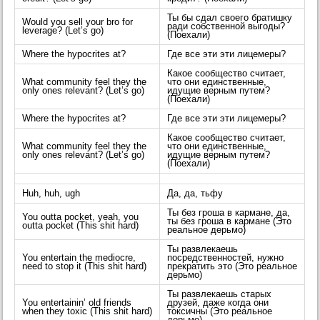
Ты бы сдал своего братишку
Would you sell your bro for
ради собственной выгоды?
leverage? (Let’s go)
(Поехали)
Where the hypocrites at?
Где все эти эти лицемеры?
Какое сообщество считает,
What community feel they the
что они единственные,
only ones relevant? (Let’s go)
идущие верным путем?
(Поехали)
Where the hypocrites at?
Где все эти эти лицемеры?
Какое сообщество считает,
What community feel they the
что они единственные,
only ones relevant? (Let’s go)
идущие верным путем?
(Поехали)
Huh, huh, ugh
Да, да, тьфу
Ты без гроша в кармане, да,
You outta pocket, yeah, you
ты без гроша в кармане (Это
outta pocket (This shit hard)
реальное дерьмо)
Ты развлекаешь
You entertain the mediocre,
посредственностей, нужно
need to stop it (This shit hard)
прекратить это (Это реальное
дерьмо)
Ты развлекаешь старых
You entertainin’ old friends
друзей, даже когда они
when they toxic (This shit hard)
токсичны (Это реальное