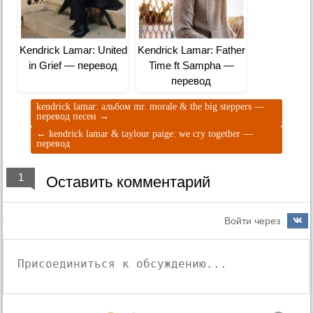
Kendrick Lamar: United
Kendrick Lamar: Father
in Grief — перевод
Time ft Sampha —
перевод
kendrick lamar: альбом mr. morale & the big steppers —
перевод песен
→
←
kendrick lamar & taylour paige: we cry together —
перевод
1
Оставить комментарий
Войти через