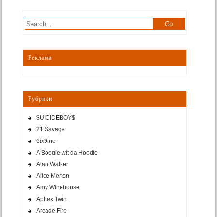
Реклама
Рубрики
$UICIDEBOY$
21 Savage
6ix9ine
A Boogie wit da Hoodie
Alan Walker
Alice Merton
Amy Winehouse
Aphex Twin
Arcade Fire