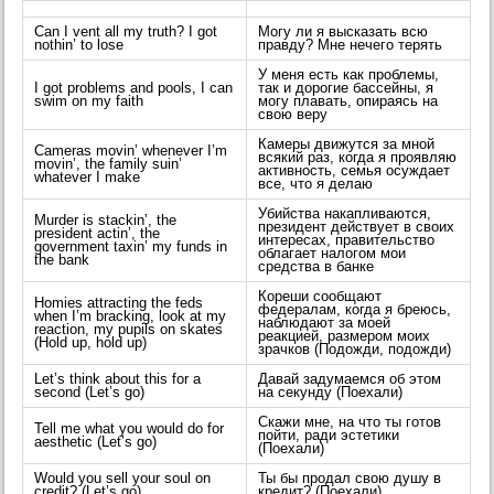
Can I vent all my truth? I got
Могу ли я высказать всю
nothin’ to lose
правду? Мне нечего терять
У меня есть как проблемы,
I got problems and pools, I can
так и дорогие бассейны, я
swim on my faith
могу плавать, опираясь на
свою веру
Камеры движутся за мной
Cameras movin’ whenever I’m
всякий раз, когда я проявляю
movin’, the family suin’
активность, семья осуждает
whatever I make
все, что я делаю
Убийства накапливаются,
Murder is stackin’, the
президент действует в своих
president actin’, the
интересах, правительство
government taxin’ my funds in
облагает налогом мои
the bank
средства в банке
Кореши сообщают
Homies attracting the feds
федералам, когда я бреюсь,
when I’m bracking, look at my
наблюдают за моей
reaction, my pupils on skates
реакцией, размером моих
(Hold up, hold up)
зрачков (Подожди, подожди)
Let’s think about this for a
Давай задумаемся об этом
second (Let’s go)
на секунду (Поехали)
Скажи мне, на что ты готов
Tell me what you would do for
пойти, ради эстетики
aesthetic (Let’s go)
(Поехали)
Would you sell your soul on
Ты бы продал свою душу в
credit? (Let’s go)
кредит? (Поехали)