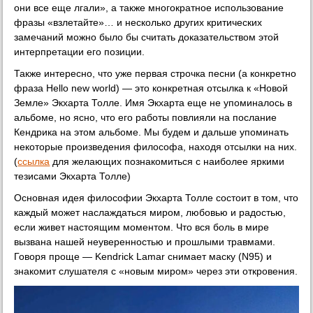
они все еще лгали», а также многократное использование
фразы «взлетайте»… и несколько других критических
замечаний можно было бы считать доказательством этой
интерпретации его позиции.
Также интересно, что уже первая строчка песни (а конкретно
фраза Hello new world) — это конкретная отсылка к «Новой
Земле» Экхарта Толле. Имя Экхарта еще не упоминалось в
альбоме, но ясно, что его работы повлияли на послание
Кендрика на этом альбоме. Мы будем и дальше упоминать
некоторые произведения философа, находя отсылки на них.
(
ссылка
для желающих познакомиться с наиболее яркими
тезисами Экхарта Толле)
Основная идея философии Экхарта Толле состоит в том, что
каждый может наслаждаться миром, любовью и радостью,
если живет настоящим моментом. Что вся боль в мире
вызвана нашей неуверенностью и прошлыми травмами.
Говоря проще — Kendrick Lamar снимает маску (N95) и
знакомит слушателя с «новым миром» через эти откровения.