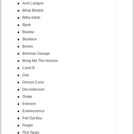
Avril Lavigne
Bhad Bhabie
Billie Eilish
Bjork
Bladee
Blueface
Bones
Brennan Savage
Bring Me The Horizon
Cardi B
Dax
Denzel Curry
Die Antwoord
Drake
Eminem
Evanescence
Fall Out Boy
Fergie
FKA Twigs