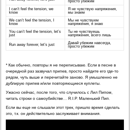
просто убежим
I can’t feel the tension, we
Я не чувствую напряжения,
know
мы знаем
We can’t feel the tension, I
Мы не чувствуем
know
напряжения, я знаю
You can’t feel the tension, let’s
Ты не чувствуешь
just
напряжения, всего лишь
Давай убежим навсегда,
Run away forever, let’s just
просто убежим
* Как обычно, повторы я не переписываю. Если в песне в
очередной раз зазвучал припев, просто найдите его где-то
рядом, чуть выше и перечитайте заново. Я умышленно не
дублирую припев и/или повторяющиеся куплеты.
Ужасно сейчас, после того, что случилось с Лил Пипом,
читать строки о самоубийстве… R.I.P. Маленький Пип.
Если вы еще не слышали этот трек, пришло время сделать
это, т.к. он действительно заслуживает внимания.