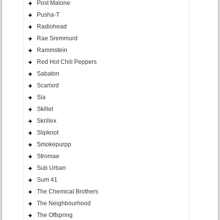
Post Malone
Pusha-T
Radiohead
Rae Sremmurd
Rammstein
Red Hot Chili Peppers
Sabaton
Scarlxrd
Sia
Skillet
Skrillex
Slipknot
Smokepurpp
Stromae
Sub Urban
Sum 41
The Chemical Brothers
The Neighbourhood
The Offspring