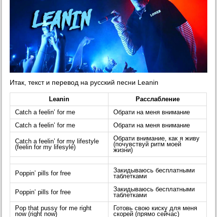
Итак, текст и перевод на русский песни Leanin
Leanin
Расслабление
Catch a feelin’ for me
Обрати на меня внимание
Catch a feelin’ for me
Обрати на меня внимание
Обрати внимание, как я живу
Catch a feelin’ for my lifestyle
(почувствуй ритм моей
(feelin for my lifesyle)
жизни)
Закидываюсь бесплатными
Poppin’ pills for free
таблетками
Закидываюсь бесплатными
Poppin’ pills for free
таблетками
Pop that pussy for me right
Готовь свою киску для меня
now (right now)
скорей (прямо сейчас)