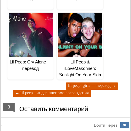
Lil Peep: Cry Alone —
Lil Peep &
перевод
iLoveMakonnen:
Sunlight On Your Skin
— перевод
lil peep: girls — перевод
→
←
lil peep – лидер пост-эмо возрождения
3
Оставить комментарий
Войти через