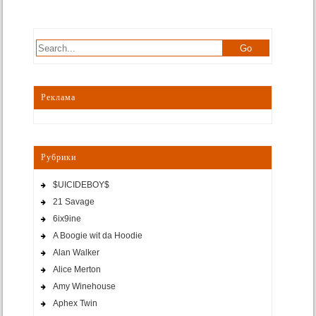
Реклама
Рубрики
$UICIDEBOY$
21 Savage
6ix9ine
A Boogie wit da Hoodie
Alan Walker
Alice Merton
Amy Winehouse
Aphex Twin