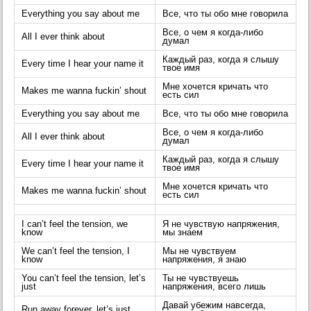
Everything you say about me
Все, что ты обо мне говорила
Все, о чем я когда-либо
All I ever think about
думал
Каждый раз, когда я слышу
Every time I hear your name it
твое имя
Мне хочется кричать что
Makes me wanna fuckin’ shout
есть сил
Everything you say about me
Все, что ты обо мне говорила
Все, о чем я когда-либо
All I ever think about
думал
Каждый раз, когда я слышу
Every time I hear your name it
твое имя
Мне хочется кричать что
Makes me wanna fuckin’ shout
есть сил
I can’t feel the tension, we
Я не чувствую напряжения,
know
мы знаем
We can’t feel the tension, I
Мы не чувствуем
know
напряжения, я знаю
You can’t feel the tension, let’s
Ты не чувствуешь
just
напряжения, всего лишь
Давай убежим навсегда,
Run away forever, let’s just