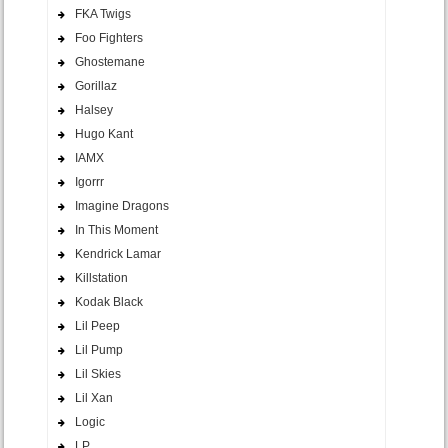
FKA Twigs
Foo Fighters
Ghostemane
Gorillaz
Halsey
Hugo Kant
IAMX
Igorrr
Imagine Dragons
In This Moment
Kendrick Lamar
Killstation
Kodak Black
Lil Peep
Lil Pump
Lil Skies
Lil Xan
Logic
LP