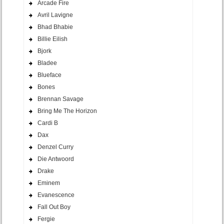
Arcade Fire
Avril Lavigne
Bhad Bhabie
Billie Eilish
Bjork
Bladee
Blueface
Bones
Brennan Savage
Bring Me The Horizon
Cardi B
Dax
Denzel Curry
Die Antwoord
Drake
Eminem
Evanescence
Fall Out Boy
Fergie