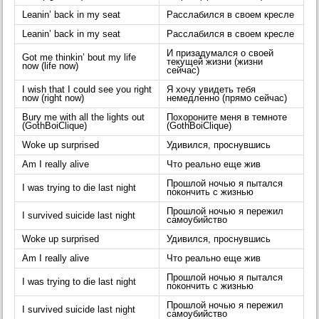
Leanin’ back in my seat
Расслабился в своем кресле
Leanin’ back in my seat
Расслабился в своем кресле
И призадумался о своей
Got me thinkin’ bout my life
текущей жизни (жизни
now (life now)
сейчас)
I wish that I could see you right
Я хочу увидеть тебя
now (right now)
немедленно (прямо сейчас)
Bury me with all the lights out
Похороните меня в темноте
(GothBoiClique)
(GothBoiClique)
Woke up surprised
Удивился, проснувшись
Am I really alive
Что реально еще жив
Прошлой ночью я пытался
I was trying to die last night
покончить с жизнью
Прошлой ночью я пережил
I survived suicide last night
самоубийство
Woke up surprised
Удивился, проснувшись
Am I really alive
Что реально еще жив
Прошлой ночью я пытался
I was trying to die last night
покончить с жизнью
Прошлой ночью я пережил
I survived suicide last night
самоубийство