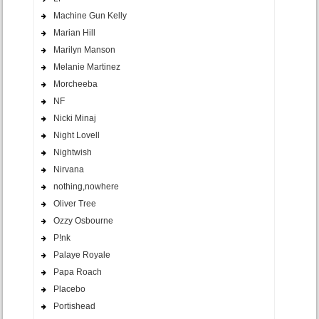
Machine Gun Kelly
Marian Hill
Marilyn Manson
Melanie Martinez
Morcheeba
NF
Nicki Minaj
Night Lovell
Nightwish
Nirvana
nothing,nowhere
Oliver Tree
Ozzy Osbourne
P!nk
Palaye Royale
Papa Roach
Placebo
Portishead