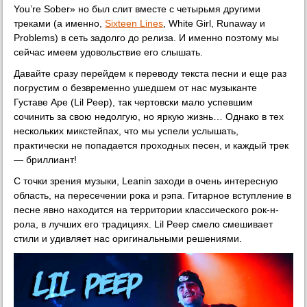
You’re Sober» но был слит вместе с четырьмя другими
треками (а именно,
Sixteen Lines
, White Girl, Runaway и
Problems) в сеть задолго до релиза. И именно поэтому мы
сейчас имеем удовольствие его слышать.
Давайте сразу перейдем к переводу текста песни и еще раз
погрустим о безвременно ушедшем от нас музыканте
Густаве Аре (Lil Peep), так чертовски мало успевшим
сочинить за свою недолгую, но яркую жизнь… Однако в тех
нескольких микстейпах, что мы успели услышать,
практически не попадается проходных песен, и каждый трек
— бриллиант!
С точки зрения музыки, Leanin заходи в очень интересную
область, на пересечении рока и рэпа. Гитарное вступление в
песне явно находится на территории классического рок-н-
рола, в лучших его традициях. Lil Peep смело смешивает
стили и удивляет нас оригинальными решениями.