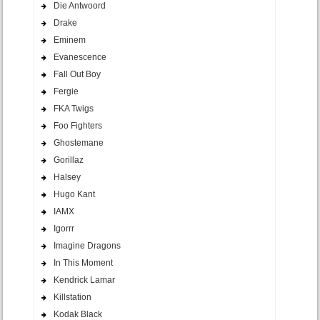
Die Antwoord
Drake
Eminem
Evanescence
Fall Out Boy
Fergie
FKA Twigs
Foo Fighters
Ghostemane
Gorillaz
Halsey
Hugo Kant
IAMX
Igorrr
Imagine Dragons
In This Moment
Kendrick Lamar
Killstation
Kodak Black