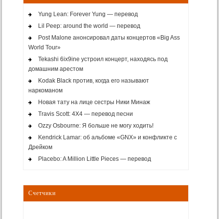
Yung Lean: Forever Yung — перевод
Lil Peep: around the world — перевод
Post Malone анонсировал даты концертов «Big Ass
World Tour»
Tekashi 6ix9ine устроил концерт, находясь под
домашним арестом
Kodak Black против, когда его называют
наркоманом
Новая тату на лице сестры Ники Минаж
Travis Scott: 4X4 — перевод песни
Ozzy Osbourne: Я больше не могу ходить!
Kendrick Lamar: об альбоме «GNX» и конфликте с
Дрейком
Placebo: A Million Little Pieces — перевод
Счетчики