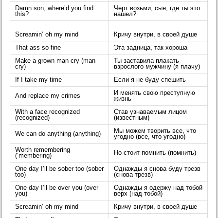
Damn son, where’d you find
Черт возьми, сын, где ты это
this?
нашел?
Screamin’ oh my mind
Кричу внутри, в своей душе
That ass so fine
Эта задница, так хороша
Make a grown man cry (man
Ты заставила плакать
cry)
взрослого мужчину (я плачу)
If I take my time
Если я не буду спешить
И менять свою преступную
And replace my crimes
жизнь
With a face recognized
Став узнаваемым лицом
(recognized)
(известным)
Мы можем творить все, что
We can do anything (anything)
угодно (все, что угодно)
Worth remembering
Но стоит помнить (помнить)
(‘membering)
One day I’ll be sober too (sober
Однажды я снова буду трезв
too)
(снова трезв)
One day I’ll be over you (over
Однажды я одержу над тобой
you)
верх (над тобой)
Screamin’ oh my mind
Кричу внутри, в своей душе