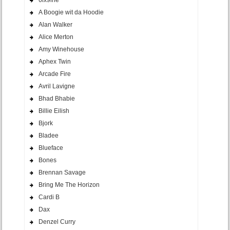
A Boogie wit da Hoodie
Alan Walker
Alice Merton
Amy Winehouse
Aphex Twin
Arcade Fire
Avril Lavigne
Bhad Bhabie
Billie Eilish
Bjork
Bladee
Blueface
Bones
Brennan Savage
Bring Me The Horizon
Cardi B
Dax
Denzel Curry