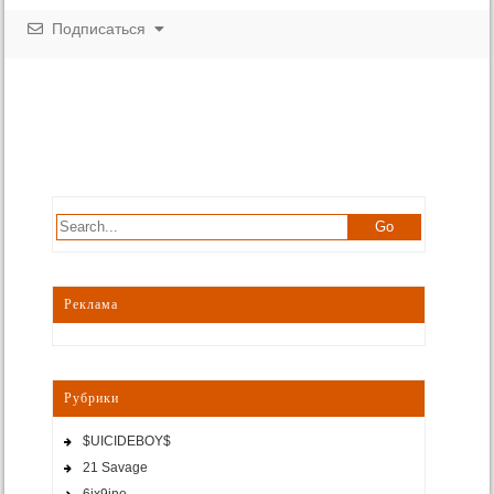
Подписаться
Реклама
Рубрики
$UICIDEBOY$
21 Savage
6ix9ine