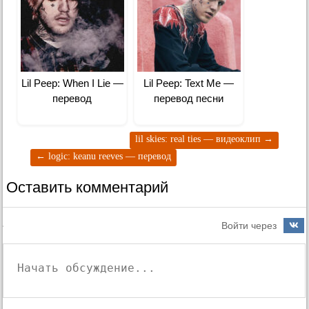
Lil Peep: When I Lie —
Lil Peep: Text Me —
перевод
перевод песни
lil skies: real ties — видеоклип
→
←
logic: keanu reeves — перевод
Оставить комментарий
Войти через