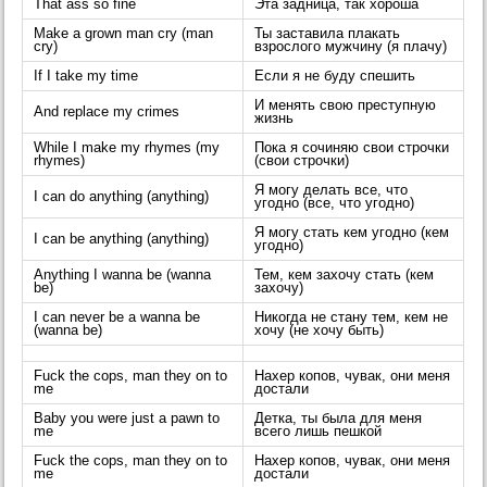
That ass so fine
Эта задница, так хороша
Make a grown man cry (man
Ты заставила плакать
cry)
взрослого мужчину (я плачу)
If I take my time
Если я не буду спешить
И менять свою преступную
And replace my crimes
жизнь
While I make my rhymes (my
Пока я сочиняю свои строчки
rhymes)
(свои строчки)
Я могу делать все, что
I can do anything (anything)
угодно (все, что угодно)
Я могу стать кем угодно (кем
I can be anything (anything)
угодно)
Anything I wanna be (wanna
Тем, кем захочу стать (кем
be)
захочу)
I can never be a wanna be
Никогда не стану тем, кем не
(wanna be)
хочу (не хочу быть)
Fuck the cops, man they on to
Нахер копов, чувак, они меня
me
достали
Baby you were just a pawn to
Детка, ты была для меня
me
всего лишь пешкой
Fuck the cops, man they on to
Нахер копов, чувак, они меня
me
достали