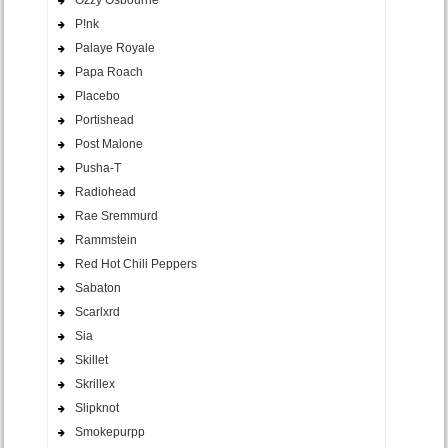
P!nk
Palaye Royale
Papa Roach
Placebo
Portishead
Post Malone
Pusha-T
Radiohead
Rae Sremmurd
Rammstein
Red Hot Chili Peppers
Sabaton
Scarlxrd
Sia
Skillet
Skrillex
Slipknot
Smokepurpp