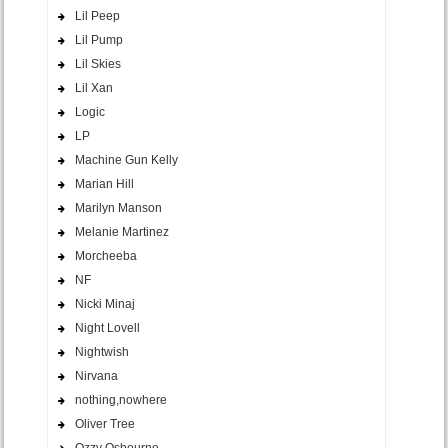
Lil Peep
Lil Pump
Lil Skies
Lil Xan
Logic
LP
Machine Gun Kelly
Marian Hill
Marilyn Manson
Melanie Martinez
Morcheeba
NF
Nicki Minaj
Night Lovell
Nightwish
Nirvana
nothing,nowhere
Oliver Tree
Ozzy Osbourne