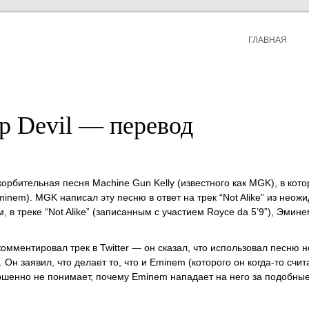
ГЛАВНАЯ
p Devil — перевод
скорбительная песня Machine Gun Kelly (известного как MGK), в кото
inem). MGK написал эту песню в ответ на трек “Not Alike” из неож
 треке “Not Alike” (записанным с участием Royce da 5’9”), Эмине
омментировал трек в Twitter — он сказал, что использовал песню н
 Он заявил, что делает то, что и Eminem (которого он когда-то счит
ершенно не понимает, почему Eminem нападает на него за подобны