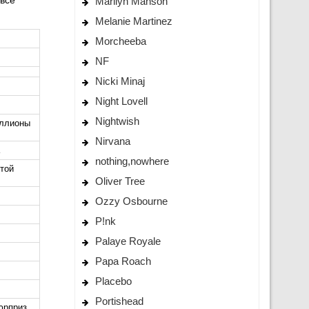
Marilyn Manson
Melanie Martinez
Morcheeba
NF
Nicki Minaj
Night Lovell
Nightwish
иллионы
Nirvana
nothing,nowhere
ытой
Oliver Tree
Ozzy Osbourne
P!nk
Palaye Royale
Papa Roach
Placebo
Portishead
юрприз