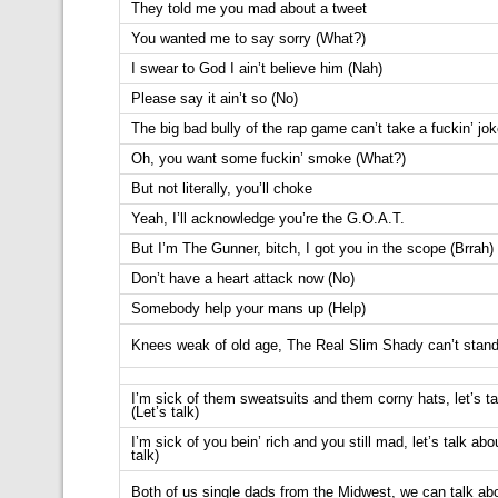
They told me you mad about a tweet
You wanted me to say sorry (What?)
I swear to God I ain’t believe him (Nah)
Please say it ain’t so (No)
The big bad bully of the rap game can’t take a fuckin’ jo
Oh, you want some fuckin’ smoke (What?)
But not literally, you’ll choke
Yeah, I’ll acknowledge you’re the G.O.A.T.​​​​​​​​​​​
But I’m The Gunner, bitch, I got you in the scope (Brrah)
Don’t have a heart attack now (No)
Somebody help your mans up (Help)
Knees weak of old age, The Real Slim Shady can’t stan
I’m sick of them sweatsuits and them corny hats, let’s ta
(Let’s talk)
I’m sick of you bein’ rich and you still mad, let’s talk abou
talk)
Both of us single dads from the Midwest, we can talk abo