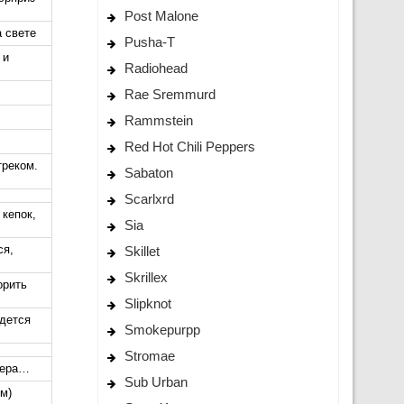
Post Malone
а свете
Pusha-T
 и
Radiohead
Rae Sremmurd
Rammstein
Red Hot Chili Peppers
треком.
Sabaton
Scarlxrd
кепок,
Sia
ся,
Skillet
Skrillex
орить
Slipknot
идется
Smokepurpp
Stromae
эпера…
Sub Urban
м)