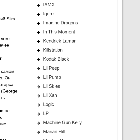
IAMX
.
Igorrr
ий Slim
Imagine Dragons
In This Moment
олько
Kendrick Lamar
лечен
Killstation
г
Kodak Black
Lil Peep
а самом
Lil Pump
s. Он
Мэтерса
Lil Skies
 (George
Lil Xan
ать
Logic
ло не
LP
.
Machine Gun Kelly
ние.
Marian Hill
 все