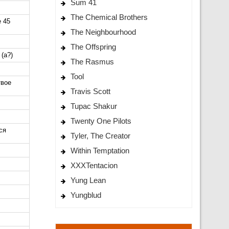
Sum 41
The Chemical Brothers
e 45
The Neighbourhood
The Offspring
(а?)
The Rasmus
Tool
твое
Travis Scott
Tupac Shakur
Twenty One Pilots
ся
Tyler, The Creator
Within Temptation
XXXTentacion
Yung Lean
Yungblud