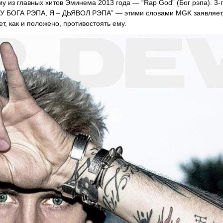
му из главных хитов Эминема 2013 года — “Rap God” (Бог рэпа). 3-
ЕРТУ БОГА РЭПА, Я – ДЬЯВОЛ РЭПА” — этими словами MGK заявляет,
ет, как и положено, противостоять ему.