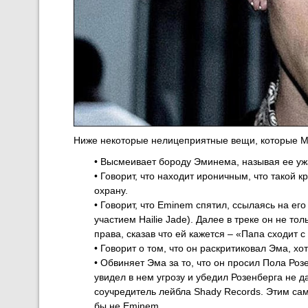
Ниже некоторые нелицеприятные вещи, которые M
• Высмеивает бороду Эминема, называя ее ужас
• Говорит, что находит ироничным, что такой
охрану.
• Говорит, что Eminem спятил, ссылаясь на его
участием Hailie Jade). Далее в треке он не т
права, сказав что ей кажется – «Папа сходит с
• Говорит о том, что он раскритиковал Эма, хот
• Обвиняет Эма за то, что он просил Пола Роз
увидел в нем угрозу и убедил Розенберга не 
соучредитель лейбла Shady Records. Этим самы
бы не Eminem.