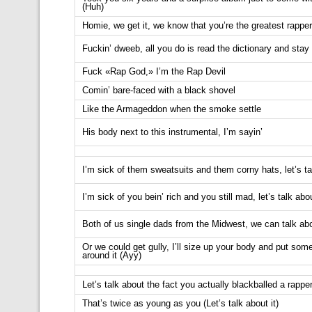
(Huh)
Homie, we get it, we know that you’re the greatest rapper
Fuckin’ dweeb, all you do is read the dictionary and stay 
Fuck «Rap God,» I’m the Rap Devil
Comin’ bare-faced with a black shovel
Like the Armageddon when the smoke settle
His body next to this instrumental, I’m sayin’
I’m sick of them sweatsuits and them corny hats, let’s ta
I’m sick of you bein’ rich and you still mad, let’s talk abou
Both of us single dads from the Midwest, we can talk abo
Or we could get gully, I’ll size up your body and put som
around it (Ayy)
Let’s talk about the fact you actually blackballed a rappe
That’s twice as young as you (Let’s talk about it)