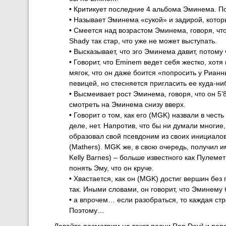
• Критикует последние 4 альбома Эминема. П
• Называет Эминема «сукой» и задирой, котор
• Смеется над возрастом Эминема, говоря, чт
Shady так стар, что уже не может выступать.
• Высказывает, что эго Эминема давит, потому 
• Говорит, что Eminem ведет себя жестко, хот
мягок, что он даже боится «попросить у Риа
певицей, но стесняется пригласить ее куда-ни
• Высмеивает рост Эминема, говоря, что он 5’8″
смотреть на Эминема снизу вверх.
• Говорит о том, как его (MGK) назвали в чест
деле, нет. Напротив, что бы ни думали многи
образовал свой псевдоним из своих инициалов 
(Mathers). MGK же, в свою очередь, получил 
Kelly Barnes) – больше известного как Пулемет
понять Эму, что он круче.
• Хвастается, как он (MGK) достиг вершин бе
так. Иными словами, он говорит, что Эминему 
• а впрочем… если разобраться, то каждая ст
Поэтому…
Давайте посмотрим на текст песни Rap Devil и пер