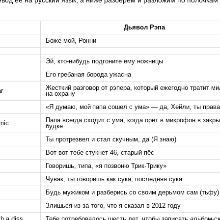
Дьявол Рэпа
Боже мой, Ронни
Эй, кто-нибудь подгоните ему ножницы
Его гребаная борода ужасна
Жесткий разговор от рэпера, который ежегодно тратит м
ar
на охрану
«Я думаю, мой папа сошел с ума» — да, Хейли, ты права
Папа всегда сходит с ума, когда орёт в микрофон в закр
 mic
будке
Ты протрезвел и стал скучным, да (Я знаю)
Вот-вот тебе стукнет 46, старый пёс
Говоришь, типа, «я позвоню Трик-Трику»
Чувак, ты говоришь как сука, последняя сука
Будь мужиком и разберись со своим дерьмом сам (тьфу)
Злишься из-за того, что я сказал в 2012 году
h a diss
Тебе потребовалось шесть лет, чтобы записать альбом-с