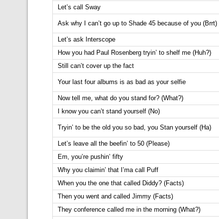
Let’s call Sway
Ask why I can’t go up to Shade 45 because of you (Brrt)
Let’s ask Interscope
How you had Paul Rosenberg tryin’ to shelf me (Huh?)
Still can’t cover up the fact
Your last four albums is as bad as your selfie
Now tell me, what do you stand for? (What?)
I know you can’t stand yourself (No)
Tryin’ to be the old you so bad, you Stan yourself (Ha)
Let’s leave all the beefin’ to 50 (Please)
Em, you’re pushin’ fifty
Why you claimin’ that I’ma call Puff
When you the one that called Diddy? (Facts)
Then you went and called Jimmy (Facts)
They conference called me in the morning (What?)