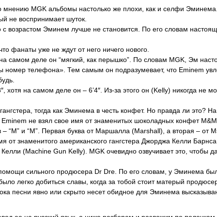
о мнению MGK альбомы настолько же плохи, как и селфи Эминема
ый не воспринимает шуток.
о с возрастом Эминем лучше не становится. По его словам настоящ
что фанаты уже не ждут от него ничего нового.
я на самом деле он “мягкий, как перышко”. По словам MGK, Эм наст
нны номер телефона». Тем самым он подразумевает, что Eminem ув
будь.
, хотя на самом деле он – 6’4″. Из-за этого он (Kelly) никогда не мо
ь гангстера, тогда как Эминема в честь конфет. Но правда ли это? Н
е, Eminem не взял свое имя от знаменитых шоколадных конфет M&M
– “M” и “M”. Первая буква от Маршалла (Marshall), а вторая – от 
имя от знаменитого американского гангстера Джорджа Келли Барнса
 Келли (Machine Gun Kelly). MGK очевидно озвучивает это, чтобы д
з помощи сильного продюсера Dr Dre. По его словам, у Эминема бы
было легко добиться славы, когда за тобой стоит матерый продюсер
рока песни явно или скрыто несет обидное для Эминема высказыва
евод ее на русский язык, а ниже разберем и разложим по полочкам