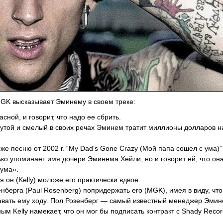
GK высказывает Эминему в своем треке:
ной, и говорит, что надо ее сбрить.
 крутой и смелый в своих речах Эминем тратит миллионы долларов н
 же песню от 2002 г. “My Dad’s Gone Crazy (Мой папа сошел с ума)”
олько упоминает имя дочери Эминема Хейли, но и говорит ей, что он
 ума».
я он (Kelly) моложе его практически вдвое.
енберга (Paul Rosenberg) попридержать его (MGK), имея в виду, ч
давать ему ходу. Пол Розенберг — самый известный менеджер Эмин
м Kelly намекает, что он мог бы подписать контракт с Shady Recor