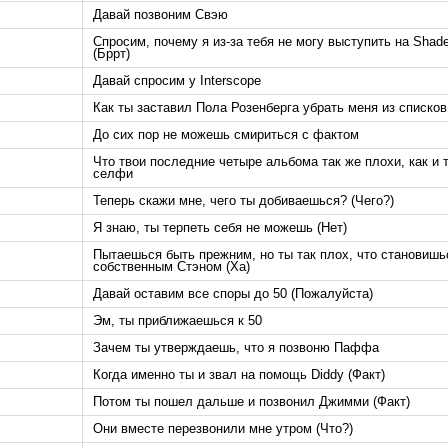
Давай позвоним Свэю
Спросим, почему я из-за тебя не могу выступить на Shad
(Бррт)
Давай спросим у Interscope
Как ты заставил Пола Розенберга убрать меня из списков 
До сих пор не можешь смириться с фактом
Что твои последние четыре альбома так же плохи, как и 
селфи
Теперь скажи мне, чего ты добиваешься? (Чего?)
Я знаю, ты терпеть себя не можешь (Нет)
Пытаешься быть прежним, но ты так плох, что становишь
собственным Стэном (Ха)
Давай оставим все споры до 50 (Пожалуйста)
Эм, ты приближаешься к 50
Зачем ты утверждаешь, что я позвоню Паффа
Когда именно ты и звал на помощь Diddy (Факт)
Потом ты пошел дальше и позвонил Джимми (Факт)
Они вместе перезвонили мне утром (Что?)