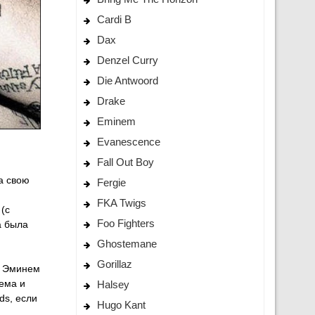
Cardi B
Dax
Denzel Curry
Die Antwoord
Drake
Eminem
Evanescence
Fall Out Boy
а свою
Fergie
FKA Twigs
 (с
Foo Fighters
а была
Ghostemane
Gorillaz
то Эминем
ема и
Halsey
ds, если
Hugo Kant