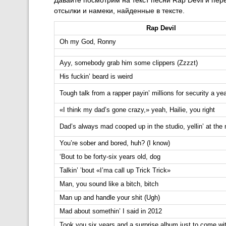
отсылки и намеки, найденные в тексте.
Rap Devil
Oh my God, Ronny
Ayy, somebody grab him some clippers (Zzzzt)
His fuckin’ beard is weird
Tough talk from a rapper payin’ millions for security a ye
«I think my dad’s gone crazy,» yeah, Hailie, you right
Dad’s always mad cooped up in the studio, yellin’ at the
You’re sober and bored, huh? (I know)
‘Bout to be forty-six years old, dog
Talkin’ ’bout «I’ma call up Trick Trick»
Man, you sound like a bitch, bitch
Man up and handle your shit (Ugh)
Mad about somethin’ I said in 2012
Took you six years and a surprise album just to come wit