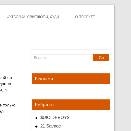
ФУТБОЛКИ, СВИТШОТЫ, ХУДИ
О ПРОЕКТЕ
рой он
Реклама
иданно
м, в
Рубрики
е только
ал
е
$UICIDEBOY$
21 Savage