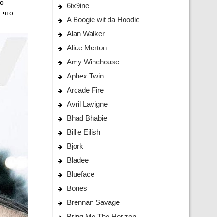
го
6ix9ine
 что
A Boogie wit da Hoodie
Alan Walker
Alice Merton
Amy Winehouse
Aphex Twin
Arcade Fire
Avril Lavigne
Bhad Bhabie
Billie Eilish
Bjork
Bladee
Blueface
Bones
Brennan Savage
Bring Me The Horizon