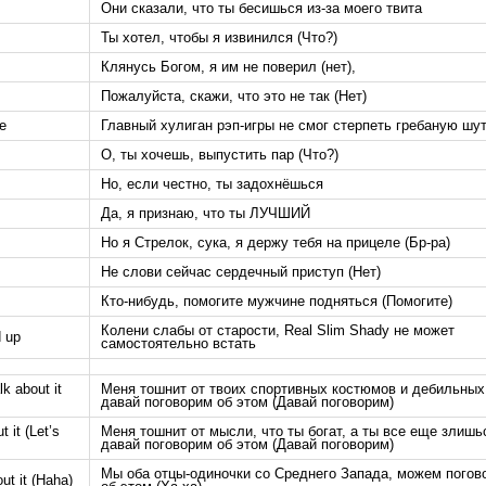
Они сказали, что ты бесишься из-за моего твита
Ты хотел, чтобы я извинился (Что?)
Клянусь Богом, я им не поверил (нет),
Пожалуйста, скажи, что это не так (Нет)
ke
Главный хулиган рэп-игры не смог стерпеть гребаную шу
О, ты хочешь, выпустить пар (Что?)
Но, если честно, ты задохнёшься
Да, я признаю, что ты ЛУЧШИЙ​​​​​​​​​​​
Но я Стрелок, сука, я держу тебя на прицеле (Бр-ра)
Не слови сейчас сердечный приступ (Нет)
Кто-нибудь, помогите мужчине подняться (Помогите)
Колени слабы от старости, Real Slim Shady не может
d up
самостоятельно встать
lk about it
Меня тошнит от твоих спортивных костюмов и дебильных 
давай поговорим об этом (Давай поговорим)
t it (Let’s
Меня тошнит от мысли, что ты богат, а ты все еще злишь
давай поговорим об этом (Давай поговорим)
Мы оба отцы-одиночки со Среднего Запада, можем погов
ut it (Haha)