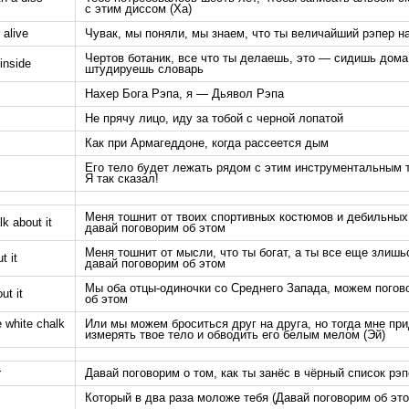
с этим диссом (Ха)
 alive
Чувак, мы поняли, мы знаем, что ты величайший рэпер н
Чертов ботаник, все что ты делаешь, это — сидишь дома
inside
штудируешь словарь
Нахер Бога Рэпа, я — Дьявол Рэпа
Не прячу лицо, иду за тобой с черной лопатой
Как при Армагеддоне, когда рассеется дым
Его тело будет лежать рядом с этим инструментальным 
Я так сказал!
Меня тошнит от твоих спортивных костюмов и дебильных 
lk about it
давай поговорим об этом
Меня тошнит от мысли, что ты богат, а ты все еще злишь
t it
давай поговорим об этом
Мы оба отцы-одиночки со Среднего Запада, можем погов
ut it
об этом
e white chalk
Или мы можем броситься друг на друга, но тогда мне пр
измерять твое тело и обводить его белым мелом (Эй)
r
Давай поговорим о том, как ты занёс в чёрный список р
Который в два раза моложе тебя (Давай поговорим об это