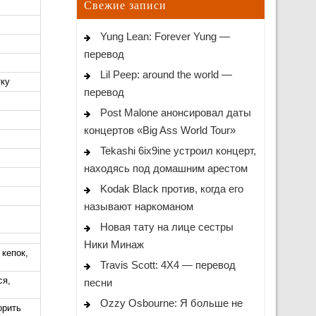
Свежие записи
Yung Lean: Forever Yung —
перевод
Lil Peep: around the world —
тку
перевод
Post Malone анонсировал даты
концертов «Big Ass World Tour»
Tekashi 6ix9ine устроил концерт,
находясь под домашним арестом
Kodak Black против, когда его
называют наркоманом
Новая тату на лице сестры
Ники Минаж
кепок,
Travis Scott: 4X4 — перевод
ся,
песни
Ozzy Osbourne: Я больше не
орить