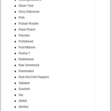
Oliver Tree
Ozzy Osbourne
P!nk
Palaye Royale
Papa Roach
Placebo
Portishead
Post Malone
Pusha-T
Radiohead
Rae Sremmurd
Rammstein
Red Hot Chili Peppers
Sabaton
Scarlxrd
Sia
Skillet
Skrillex