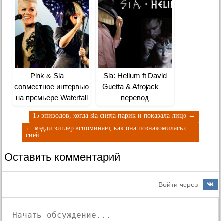
Pink & Sia —
Sia: Helium ft David
совместное интервью
Guetta & Afrojack —
на премьере Waterfall
перевод
15 эпизодов, когда sia сняла парик и показала лицо
→
←
мэдди зиглер вспоминает, как она познакомилась с
сией
Оставить комментарий
Войти через