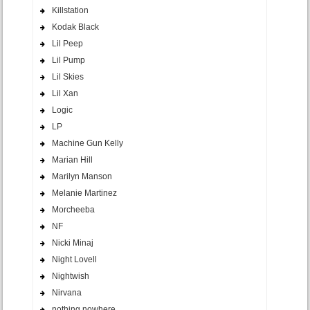
Killstation
Kodak Black
Lil Peep
Lil Pump
Lil Skies
Lil Xan
Logic
LP
Machine Gun Kelly
Marian Hill
Marilyn Manson
Melanie Martinez
Morcheeba
NF
Nicki Minaj
Night Lovell
Nightwish
Nirvana
nothing,nowhere