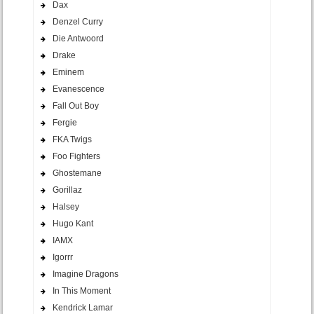
Dax
Denzel Curry
Die Antwoord
Drake
Eminem
Evanescence
Fall Out Boy
Fergie
FKA Twigs
Foo Fighters
Ghostemane
Gorillaz
Halsey
Hugo Kant
IAMX
Igorrr
Imagine Dragons
In This Moment
Kendrick Lamar