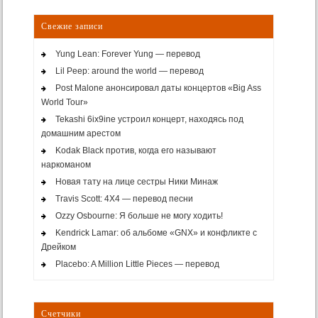
Свежие записи
Yung Lean: Forever Yung — перевод
Lil Peep: around the world — перевод
Post Malone анонсировал даты концертов «Big Ass
World Tour»
Tekashi 6ix9ine устроил концерт, находясь под
домашним арестом
Kodak Black против, когда его называют
наркоманом
Новая тату на лице сестры Ники Минаж
Travis Scott: 4X4 — перевод песни
Ozzy Osbourne: Я больше не могу ходить!
Kendrick Lamar: об альбоме «GNX» и конфликте с
Дрейком
Placebo: A Million Little Pieces — перевод
Счетчики