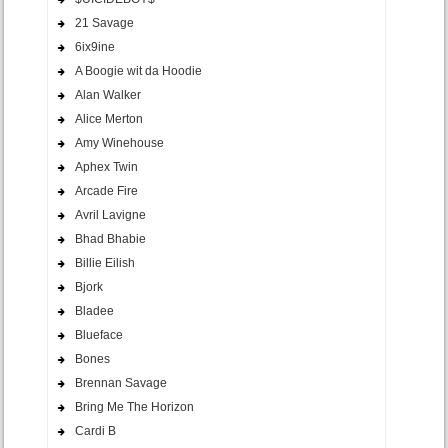
21 Savage
6ix9ine
A Boogie wit da Hoodie
Alan Walker
Alice Merton
Amy Winehouse
Aphex Twin
Arcade Fire
Avril Lavigne
Bhad Bhabie
Billie Eilish
Bjork
Bladee
Blueface
Bones
Brennan Savage
Bring Me The Horizon
Cardi B