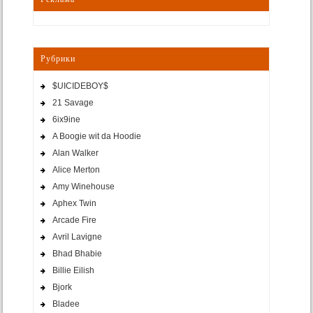
Рубрики
$UICIDEBOY$
21 Savage
6ix9ine
A Boogie wit da Hoodie
Alan Walker
Alice Merton
Amy Winehouse
Aphex Twin
Arcade Fire
Avril Lavigne
Bhad Bhabie
Billie Eilish
Bjork
Bladee