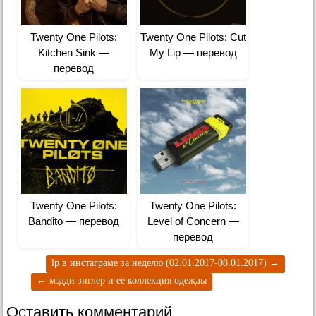
Twenty One Pilots:
Twenty One Pilots: Cut
Kitchen Sink —
My Lip — перевод
перевод
Twenty One Pilots:
Twenty One Pilots:
Bandito — перевод
Level of Concern —
перевод
lp в инстаграме за неделю (02.01.2017-08.01.2017)
→
←
мэдди зиглер и ее коллекция одежды
Оставить комментарий