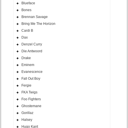
Blueface
Bones
Brennan Savage
Bring Me The Horizon
Cardi B
Dax
Denzel Curry
Die Antwoord
Drake
Eminem
Evanescence
Fall Out Boy
Fergie
FKA Twigs
Foo Fighters
Ghostemane
Gorillaz
Halsey
Hugo Kant