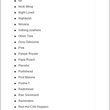
NF
Nicki Minaj
Night Lovell
Nightwish
Nirvana
nothing,nowhere
Oliver Tree
Ozzy Osbourne
P!nk
Palaye Royale
Papa Roach
Placebo
Portishead
Post Malone
Pusha-T
Radiohead
Rae Sremmurd
Rammstein
Red Hot Chili Peppers