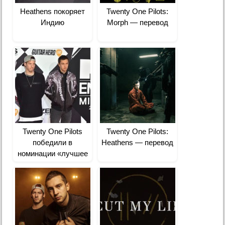
Heathens покоряет
Twenty One Pilots:
Индию
Morph — перевод
Twenty One Pilots
Twenty One Pilots:
победили в
Heathens — перевод
номинации «лучшее
рок-видео» на MTV
Video Music Awards
2016