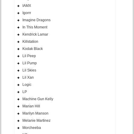
IAMX
Igorrr
Imagine Dragons
In This Moment
Kendrick Lamar
Killstation
Kodak Black
Lil Peep
Lil Pump
Lil Skies
Lil Xan
Logic
LP
Machine Gun Kelly
Marian Hill
Marilyn Manson
Melanie Martinez
Morcheeba