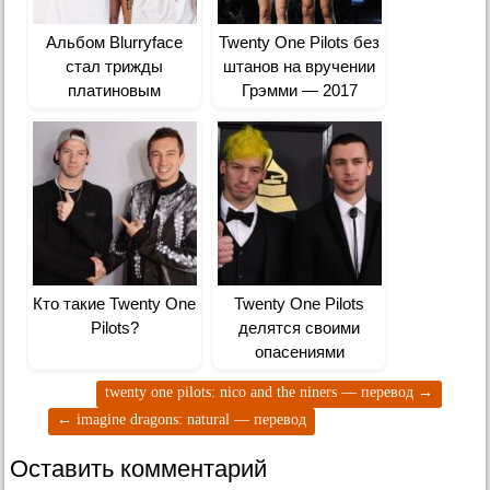
Альбом Blurryface
Twenty One Pilots без
стал трижды
штанов на вручении
платиновым
Грэмми — 2017
Кто такие Twenty One
Twenty One Pilots
Pilots?
делятся своими
опасениями
twenty one pilots: nico and the niners — перевод
→
←
imagine dragons: natural — перевод
Оставить комментарий