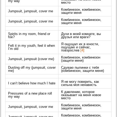
my way
место
Комбинезон, комбинезон,
Jumpsuit, jumpsuit, cover me
защити меня
Комбинезон, комбинезон,
Jumpsuit, jumpsuit, cover me
защити меня
Spirits in my room, friend or
Духи в моей комнате, вы
foe?
друзья или враги?
Я ощущал их в юности,
Felt it in my youth, feel it when
ощущаю и сейчас,
I’m old
повзрослев
[4]
Комбинезон, комбинезон
Jumpsuit, jumpsuit (cover me)
(защити меня)
Dusting off my (jumpsuit, cover
Сдуваю пылинки с тебя
me)
(комбинезон, защити меня)
Я не могу поверить, как
I can’t believe how much I hate
сильна моя ненависть
К давлению, которое
Pressures of a new place roll
оказывает на меня новое
my way
место
Комбинезон, комбинезон,
Jumpsuit, jumpsuit, cover me
защити меня
Комбинезон, комбинезон,
Jumpsuit, jumpsuit, cover me