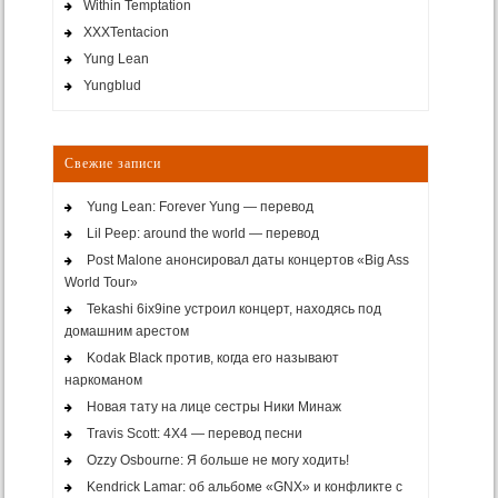
Within Temptation
XXXTentacion
Yung Lean
Yungblud
Свежие записи
Yung Lean: Forever Yung — перевод
Lil Peep: around the world — перевод
Post Malone анонсировал даты концертов «Big Ass
World Tour»
Tekashi 6ix9ine устроил концерт, находясь под
домашним арестом
Kodak Black против, когда его называют
наркоманом
Новая тату на лице сестры Ники Минаж
Travis Scott: 4X4 — перевод песни
Ozzy Osbourne: Я больше не могу ходить!
Kendrick Lamar: об альбоме «GNX» и конфликте с