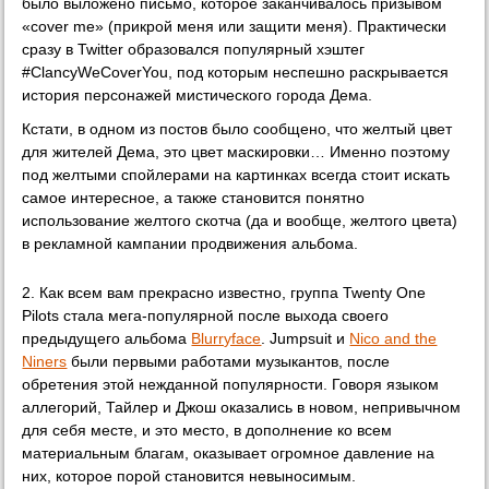
было выложено письмо, которое заканчивалось призывом
«cover me» (прикрой меня или защити меня). Практически
сразу в Twitter образовался популярный хэштег
#ClancyWeCoverYou, под которым неспешно раскрывается
история персонажей мистического города Дема.
Кстати, в одном из постов было сообщено, что желтый цвет
для жителей Дема, это цвет маскировки… Именно поэтому
под желтыми спойлерами на картинках всегда стоит искать
самое интересное, а также становится понятно
использование желтого скотча (да и вообще, желтого цвета)
в рекламной кампании продвижения альбома.
2. Как всем вам прекрасно известно, группа Twenty One
Pilots стала мега-популярной после выхода своего
предыдущего альбома
Blurryface
. Jumpsuit и
Nico and the
Niners
были первыми работами музыкантов, после
обретения этой нежданной популярности. Говоря языком
аллегорий, Тайлер и Джош оказались в новом, непривычном
для себя месте, и это место, в дополнение ко всем
материальным благам, оказывает огромное давление на
них, которое порой становится невыносимым.