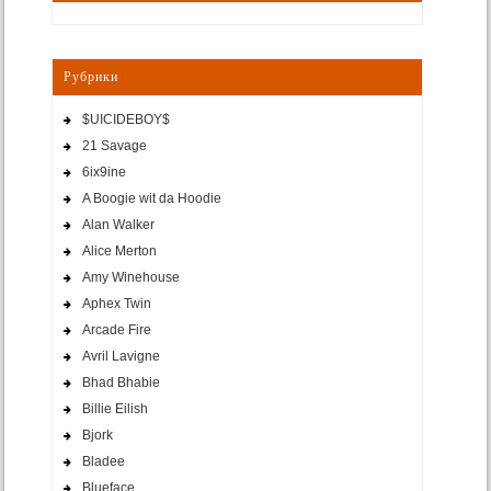
Рубрики
$UICIDEBOY$
21 Savage
6ix9ine
A Boogie wit da Hoodie
Alan Walker
Alice Merton
Amy Winehouse
Aphex Twin
Arcade Fire
Avril Lavigne
Bhad Bhabie
Billie Eilish
Bjork
Bladee
Blueface