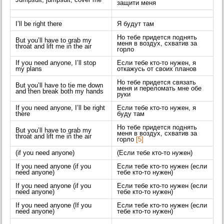
защити меня
I’ll be right there
Я будут там
Но тебе придется поднять
But you’ll have to grab my
меня в воздух, схватив за
throat and lift me in the air
горло
If you need anyone, I’ll stop
Если тебе кто-то нужен, я
my plans
откажусь от своих планов
Но тебе придется связать
But you’ll have to tie me down
меня и переломать мне обе
and then break both my hands
руки
If you need anyone, I’ll be right
Если тебе кто-то нужен, я
there
буду там
Но тебе придется поднять
But you’ll have to grab my
меня в воздух, схватив за
throat and lift me in the air
горло
[5]
(if you need anyone)
(Если тебе кто-то нужен)
If you need anyone (if you
Если тебе кто-то нужен (если
need anyone)
тебе кто-то нужен)
If you need anyone (if you
Если тебе кто-то нужен (если
need anyone)
тебе кто-то нужен)
If you need anyone (If you
Если тебе кто-то нужен (если
need anyone)
тебе кто-то нужен)