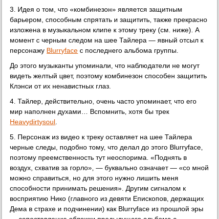
3. Идея о том, что «комбинезон» является защитным
барьером, способным спрятать и защитить, также прекрасно
изложена в музыкальном клипе к этому треку (см. ниже). А
момент с черным следом на шее Тайлера — явный отсыл к
персонажу
Blurryface
с последнего альбома группы.
До этого музыканты упоминали, что наблюдатели не могут
видеть желтый цвет, поэтому комбинезон способен защитить
Клэнси от их ненавистных глаз.
4. Тайлер, действительно, очень часто упоминает, что его
мир наполнен духами… Вспомнить, хотя бы трек
Heavydirtysoul
.
5. Персонаж из видео к треку оставляет на шее Тайлера
черные следы, подобно тому, что делал до этого Blurryface,
поэтому преемственность тут неоспорима. «Поднять в
воздух, схватив за горло», — буквально означает — «со мной
можно справиться, но для этого нужно лишить меня
способности принимать решения». Другим сигналом к
восприятию Нико (главного из девяти Епископов, держащих
Дема в страхе и подчинении) как Blurryface из прошлой эры
— сопоставление обложки предыдущего альбома с