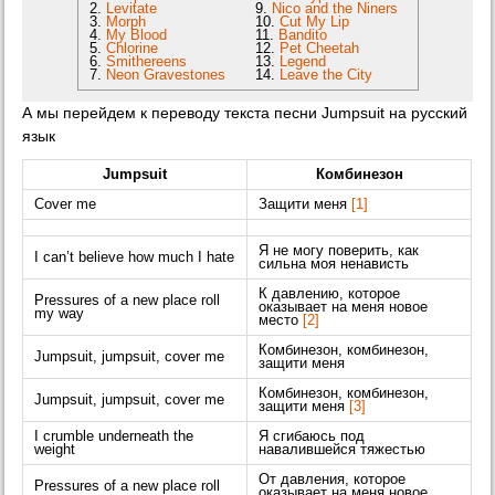
2.
Levitate
9.
Nico and the Niners
3.
Morph
10.
Cut My Lip
4.
My Blood
11.
Bandito
5.
Chlorine
12.
Pet Cheetah
6.
Smithereens
13.
Legend
7.
Neon Gravestones
14.
Leave the City
А мы перейдем к переводу текста песни Jumpsuit на русский
язык
Jumpsuit
Комбинезон
Cover me
Защити меня
[1]
Я не могу поверить, как
I can’t believe how much I hate
сильна моя ненависть
К давлению, которое
Pressures of a new place roll
оказывает на меня новое
my way
место
[2]
Комбинезон, комбинезон,
Jumpsuit, jumpsuit, cover me
защити меня
Комбинезон, комбинезон,
Jumpsuit, jumpsuit, cover me
защити меня
[3]
I crumble underneath the
Я сгибаюсь под
weight
навалившейся тяжестью
От давления, которое
Pressures of a new place roll
оказывает на меня новое