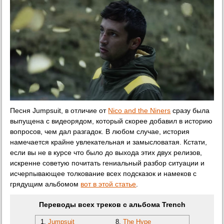
Песня Jumpsuit, в отличие от
Nico and the Niners
сразу была
выпущена с видеорядом, который скорее добавил в историю
вопросов, чем дал разгадок. В любом случае, история
намечается крайне увлекательная и замысловатая. Кстати,
если вы не в курсе что было до выхода этих двух релизов,
искренне советую почитать гениальный разбор ситуации и
исчерпывающее толкование всех подсказок и намеков с
грядущим альбомом
вот в этой статье
.
Переводы всех треков с альбома Trench
1.
Jumpsuit
8.
The Hype