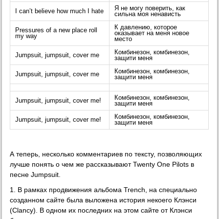
Я не могу поверить, как
I can’t believe how much I hate
сильна моя ненависть
К давлению, которое
Pressures of a new place roll
оказывает на меня новое
my way
место
Комбинезон, комбинезон,
Jumpsuit, jumpsuit, cover me
защити меня
Комбинезон, комбинезон,
Jumpsuit, jumpsuit, cover me
защити меня
Комбинезон, комбинезон,
Jumpsuit, jumpsuit, cover me!
защити меня
Комбинезон, комбинезон,
Jumpsuit, jumpsuit, cover me!
защити меня
А теперь, несколько комментариев по тексту, позволяющих
лучше понять о чем же рассказывают Twenty One Pilots в
песне Jumpsuit.
1. В рамках продвижения альбома Trench, на специально
созданном сайте была выложена история некоего Клэнси
(Clancy). В одном их последних на этом сайте от Клэнси