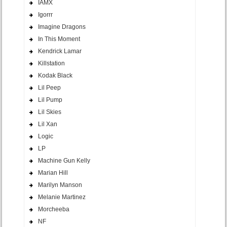
IAMX
Igorrr
Imagine Dragons
In This Moment
Kendrick Lamar
Killstation
Kodak Black
Lil Peep
Lil Pump
Lil Skies
Lil Xan
Logic
LP
Machine Gun Kelly
Marian Hill
Marilyn Manson
Melanie Martinez
Morcheeba
NF