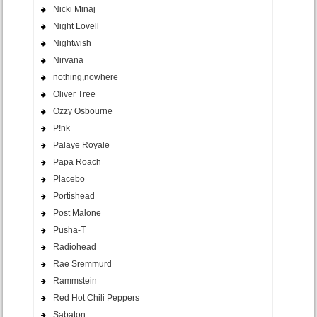
Nicki Minaj
Night Lovell
Nightwish
Nirvana
nothing,nowhere
Oliver Tree
Ozzy Osbourne
P!nk
Palaye Royale
Papa Roach
Placebo
Portishead
Post Malone
Pusha-T
Radiohead
Rae Sremmurd
Rammstein
Red Hot Chili Peppers
Sabaton