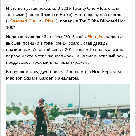
И это не пустая похвала. В 2015 Twenty One Pilots стали
третьими (после Элвиса и Битлз), у кого сразу два сингла
(«
Stressed Out
» и «
Ride
«) попали в Топ 5 “the Billboard Hot
100”.
Недавно вышедший альбом (2015 год) «
Blurryface
» достиг
высшей позиции в топе “the Billboard”, став дважды
платиновым. А третий сингл, 2016 года «Heathens,» занял
первое место в топе жанров «рок» и «альтернативный рок»,
продавшись трёх-миллионным тиражом.
В прошлом году, дуэт провёл 2 концерта в Нью Йоркском
Madison Square Garden с аншлагом.