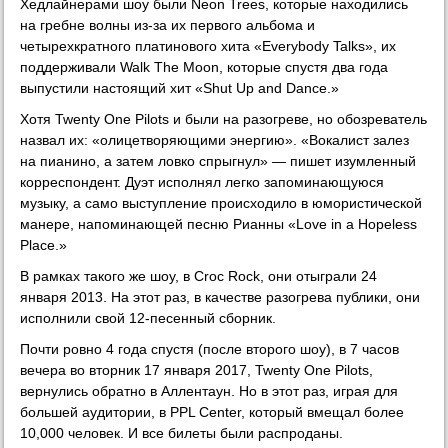
Хедлайнерами шоу были Neon Trees, которые находились
на гребне волны из-за их первого альбома и
четырехкратного платинового хита «Everybody Talks», их
поддерживали Walk The Moon, которые спустя два года
выпустили настоящий хит «Shut Up and Dance.»
Хотя Twenty One Pilots и были на разогреве, но обозреватель
назвал их: «олицетворяющими энергию». «Вокалист залез
на пианино, а затем ловко спрыгнул» — пишет изумленный
корреспондент. Дуэт исполнял легко запоминающуюся
музыку, а само выступление происходило в юмористической
манере, напоминающей песню Рианны «Love in a Hopeless
Place.»
В рамках такого же шоу, в Croc Rock, они отыграли 24
января 2013. На этот раз, в качестве разогрева публики, они
исполнили свой 12-песенный сборник.
Почти ровно 4 года спустя (после второго шоу), в 7 часов
вечера во вторник 17 января 2017, Twenty One Pilots,
вернулись обратно в Аллентаун. Но в этот раз, играя для
большей аудитории, в PPL Center, который вмещал более
10,000 человек. И все билеты были распроданы.