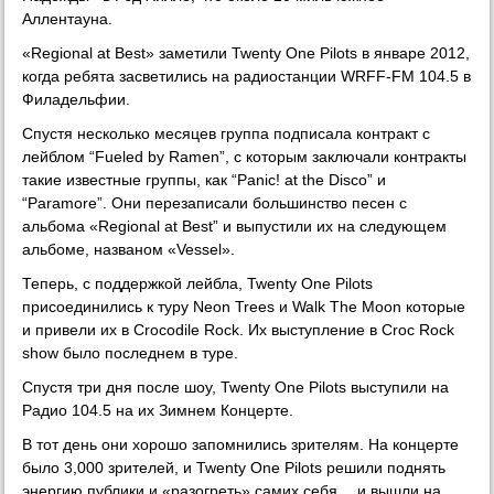
Аллентауна.
«Regional at Best» заметили Twenty One Pilots в январе 2012,
когда ребята засветились на радиостанции WRFF-FM 104.5 в
Филадельфии.
Спустя несколько месяцев группа подписала контракт с
лейблом “Fueled by Ramen”, с которым заключали контракты
такие известные группы, как “Panic! at the Disco” и
“Paramore”. Они перезаписали большинство песен с
альбома «Regional at Best” и выпустили их на следующем
альбоме, названом «Vessel».
Теперь, с поддержкой лейбла, Twenty One Pilots
присоединились к туру Neon Trees и Walk The Moon которые
и привели их в Crocodile Rock. Их выступление в Croc Rock
show было последнем в туре.
Спустя три дня после шоу, Twenty One Pilots выступили на
Радио 104.5 на их Зимнем Концерте.
В тот день они хорошо запомнились зрителям. На концерте
было 3,000 зрителей, и Twenty One Pilots решили поднять
энергию публики и «разогреть» самих себя… и вышли на