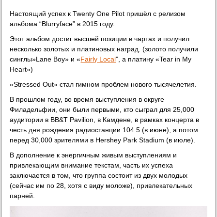
Настоящий успех к Twenty One Pilot пришёл с релизом
альбома “Blurryface” в 2015 году.
Этот альбом достиг высшей позиции в чартах и получил
несколько золотых и платиновых наград. (золото получили
синглы»Lane Boy» и «
Fairly Local
”, а платину «Tear in My
Heart»)
«Stressed Out» стал гимном проблем нового тысячелетия.
В прошлом году, во время выступления в округе
Филадельфии, они были первыми, кто сыграл для 25,000
аудитории в BB&T Pavilion, в Камдене, в рамках концерта в
честь дня рождения радиостанции 104.5 (в июне), а потом
перед 30,000 зрителями в Hershey Park Stadium (в июле).
В дополнение к энергичным живым выступлениям и
привлекающим внимание текстам, часть их успеха
заключается в том, что группа состоит из двух молодых
(сейчас им по 28, хотя с виду моложе), привлекательных
парней.