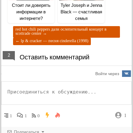
Стоит ли доверять
Tyler Joseph и Jenna
информации в
Black — счастливая
интернете?
семья
red hot chili peppers дали ослепительный концерт в
scottrade center
→
←
lp & cracker — песня cinderella (1998)
2
Оставить комментарий
Войти через
1
1
1
0
Подписаться