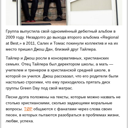
Группа выпустила свой одноимённый дебютный альбом в
2009 году. Незадолго до выхода второго альбома «Regional
at Best,» в 2011, Салих и Томас покинули коллектив и на их
место пришел Джош Дан, близкий друг Тайлера.
Тайлер и Джош росли в консервативных, христианских
семьях. Отец Тайлера был директором школы, а мать —
учителем и тренером в христианской средней школе, в
которой он учился. Джош рассказал, что его родители были
настолько строгими, что ему приходилось прятать диск
группы Green Day под свой матрас.
Песни дуэта положены на тексты, которые можно назвать не
столько христианскими, сколько задающими моральные
вопросы.
TØP
общаются с фанатами через слова своих
песен, в которых пытаются разобраться в проблемах жизни,
любви, успеха.