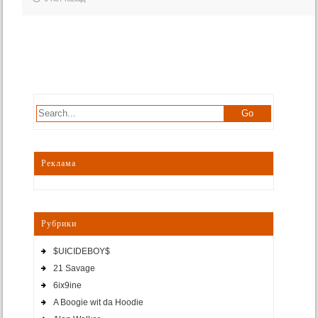
Реклама
Рубрики
$UICIDEBOY$
21 Savage
6ix9ine
A Boogie wit da Hoodie