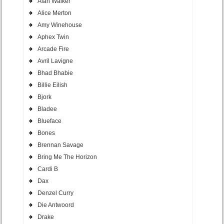
Alan Walker
Alice Merton
Amy Winehouse
Aphex Twin
Arcade Fire
Avril Lavigne
Bhad Bhabie
Billie Eilish
Bjork
Bladee
Blueface
Bones
Brennan Savage
Bring Me The Horizon
Cardi B
Dax
Denzel Curry
Die Antwoord
Drake