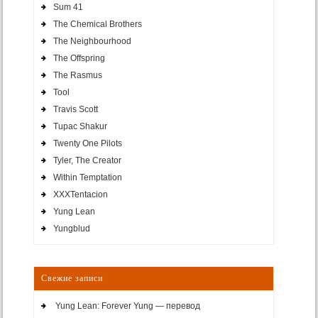
Sum 41
The Chemical Brothers
The Neighbourhood
The Offspring
The Rasmus
Tool
Travis Scott
Tupac Shakur
Twenty One Pilots
Tyler, The Creator
Within Temptation
XXXTentacion
Yung Lean
Yungblud
Свежие записи
Yung Lean: Forever Yung — перевод