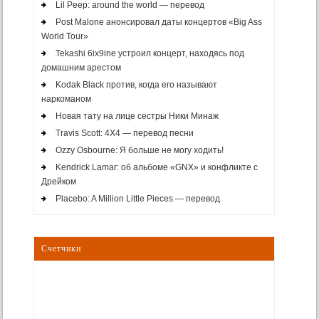
Lil Peep: around the world — перевод
Post Malone анонсировал даты концертов «Big Ass
World Tour»
Tekashi 6ix9ine устроил концерт, находясь под
домашним арестом
Kodak Black против, когда его называют
наркоманом
Новая тату на лице сестры Ники Минаж
Travis Scott: 4X4 — перевод песни
Ozzy Osbourne: Я больше не могу ходить!
Kendrick Lamar: об альбоме «GNX» и конфликте с
Дрейком
Placebo: A Million Little Pieces — перевод
Счетчики