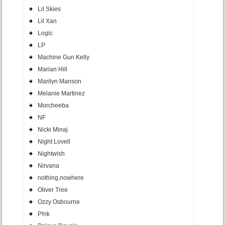
Lil Skies
Lil Xan
Logic
LP
Machine Gun Kelly
Marian Hill
Marilyn Manson
Melanie Martinez
Morcheeba
NF
Nicki Minaj
Night Lovell
Nightwish
Nirvana
nothing,nowhere
Oliver Tree
Ozzy Osbourne
P!nk