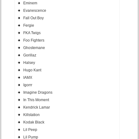
Eminem
Evanescence
Fall Out Boy
Fergie
FKA Twigs
Foo Fighters
Ghostemane
Gorillaz
Halsey
Hugo Kant
IAMX
Igorrr
Imagine Dragons
In This Moment
Kendrick Lamar
Killstation
Kodak Black
Lil Peep
Lil Pump