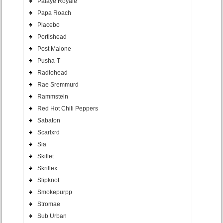
Palaye Royale
Papa Roach
Placebo
Portishead
Post Malone
Pusha-T
Radiohead
Rae Sremmurd
Rammstein
Red Hot Chili Peppers
Sabaton
Scarlxrd
Sia
Skillet
Skrillex
Slipknot
Smokepurpp
Stromae
Sub Urban