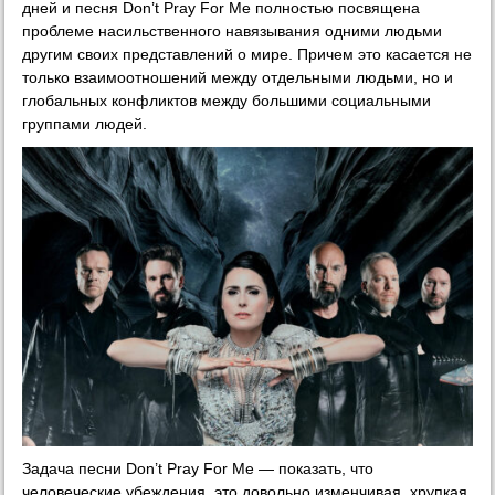
дней и песня Don’t Pray For Me полностью посвящена
проблеме насильственного навязывания одними людьми
другим своих представлений о мире. Причем это касается не
только взаимоотношений между отдельными людьми, но и
глобальных конфликтов между большими социальными
группами людей.
Задача песни Don’t Pray For Me — показать, что
человеческие убеждения, это довольно изменчивая, хрупкая