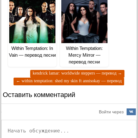
Within Temptation: In
Within Temptation:
Vain — перевод песни
Mercy Mirror —
перевод песни
kendrick lamar: worldwide steppers — перевод
→
←
within temptation: shed my skin ft annisokay — перевод
Оставить комментарий
Войти через