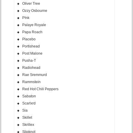
Oliver Tree
Ozzy Osbourne
P!nk
Palaye Royale
Papa Roach
Placebo
Portishead
Post Malone
Pusha-T
Radiohead
Rae Sremmurd
Rammstein
Red Hot Chili Peppers
Sabaton
Scarlxrd
Sia
Skillet
Skrillex
Slipknot