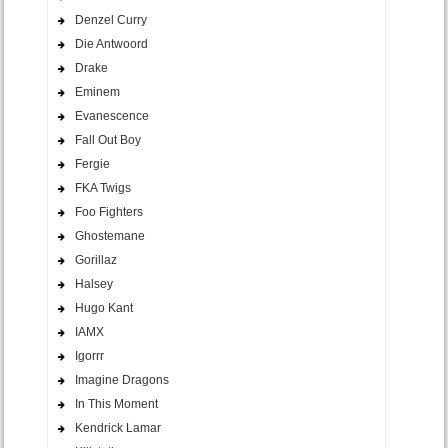
Denzel Curry
Die Antwoord
Drake
Eminem
Evanescence
Fall Out Boy
Fergie
FKA Twigs
Foo Fighters
Ghostemane
Gorillaz
Halsey
Hugo Kant
IAMX
Igorrr
Imagine Dragons
In This Moment
Kendrick Lamar