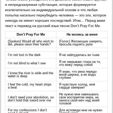
и непредсказуемая субстанция, которая формируется
исключительно на индивидуальной основе и что любая
попытка насильно переубедить человека — это зло, которое
никогда не имеет хороших последствий. Итак… Перед вами
текст и перевод на русский язык песни Don’t Pray For Me.
Don’t Pray For Me
Не молись за меня
(Spoken) Would all who wish to
(Голос) Желающих умереть,
die, please raise their hands?
просьба поднять руки
I’m not lost in the dark
Я не заблудилась во тьме
Я не закрываю глаза на то,
I’m not blind to what I see
что вижу перед собой
Я знаю, что река передо
I know the river is wide and the
мной широка, а ее воды
water is deep
глубоки
I feel the cold, my heart skips
Я чувствую холод, моё
a beat
сердце замирает
Не нужно мне навязывать
I don’t need your absolution, so
свое восприятие мира, не
don’t hold that sword over me
заноси свой меч над моей
головой
For my confessions I don’t
Для исповеди мне не нужен