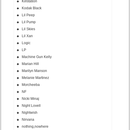
Killstation
Kodak Black
Lil Peep
Lil Pump
Lil Skies
Lil Xan
Logic
LP
Machine Gun Kelly
Marian Hill
Marilyn Manson
Melanie Martinez
Morcheeba
NF
Nicki Minaj
Night Lovell
Nightwish
Nirvana
nothing,nowhere