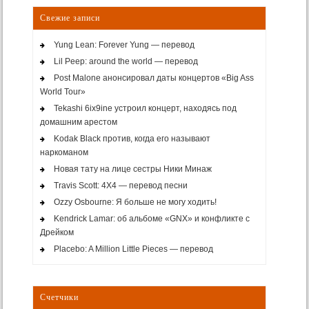
Свежие записи
Yung Lean: Forever Yung — перевод
Lil Peep: around the world — перевод
Post Malone анонсировал даты концертов «Big Ass
World Tour»
Tekashi 6ix9ine устроил концерт, находясь под
домашним арестом
Kodak Black против, когда его называют
наркоманом
Новая тату на лице сестры Ники Минаж
Travis Scott: 4X4 — перевод песни
Ozzy Osbourne: Я больше не могу ходить!
Kendrick Lamar: об альбоме «GNX» и конфликте с
Дрейком
Placebo: A Million Little Pieces — перевод
Счетчики