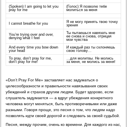
(Spoken) I am going to let you
(Голос) Я позволю тебе
pray for me
молиться за меня
Я не могу принять твою точку
I cannot breathe for you
зрения
Ты пытаешься навязать мне
You’re trying over and over,
ее снова и снова, отрицая
denying what I feel
мои чувства
And every time you bow down
И каждый раз ты склоняешь
your head
свою голову…
To pray, don’t pray for me,
…для молитвы. Не молись
don’t pray for me!
за меня, не молись за меня!
«Don’t Pray For Me» заставляет нас задуматься о
целесообразности и правильности навязывания своих
убеждений и страхов другим людям. Будет здорово, если
слушатель задумается — а вдруг убеждения конкретного
человека могут меняться, быть противоречивыми или даже
разными. Говоря проще, это песня о том, что людям надо
позволять идти своей дорогой и следовать за своей судьбой.
Песня, между прочим, очень ко времени. Для каждого из нас,