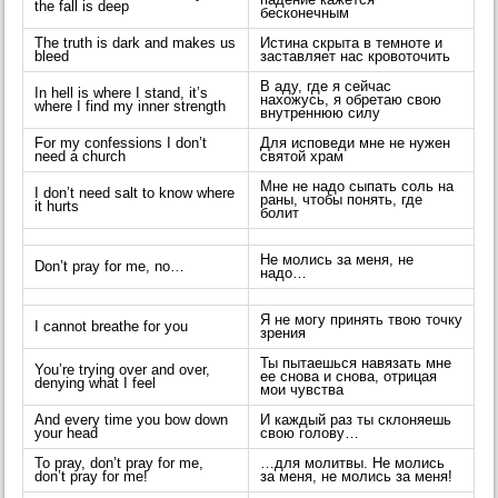
падение кажется
the fall is deep
бесконечным
The truth is dark and makes us
Истина скрыта в темноте и
bleed
заставляет нас кровоточить
В аду, где я сейчас
In hell is where I stand, it’s
нахожусь, я обретаю свою
where I find my inner strength
внутреннюю силу
For my confessions I don’t
Для исповеди мне не нужен
need a church
святой храм
Мне не надо сыпать соль на
I don’t need salt to know where
раны, чтобы понять, где
it hurts
болит
Не молись за меня, не
Don’t pray for me, no…
надо…
Я не могу принять твою точку
I cannot breathe for you
зрения
Ты пытаешься навязать мне
You’re trying over and over,
ее снова и снова, отрицая
denying what I feel
мои чувства
And every time you bow down
И каждый раз ты склоняешь
your head
свою голову…
To pray, don’t pray for me,
…для молитвы. Не молись
don’t pray for me!
за меня, не молись за меня!