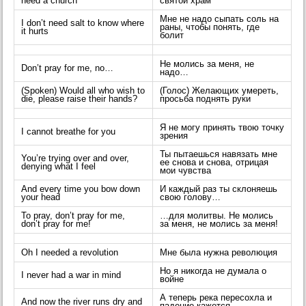
need a church
святой храм
Мне не надо сыпать соль на
I don’t need salt to know where
раны, чтобы понять, где
it hurts
болит
Не молись за меня, не
Don’t pray for me, no…
надо…
(Spoken) Would all who wish to
(Голос) Желающих умереть,
die, please raise their hands?
просьба поднять руки
Я не могу принять твою точку
I cannot breathe for you
зрения
Ты пытаешься навязать мне
You’re trying over and over,
ее снова и снова, отрицая
denying what I feel
мои чувства
And every time you bow down
И каждый раз ты склоняешь
your head
свою голову…
To pray, don’t pray for me,
…для молитвы. Не молись
don’t pray for me!
за меня, не молись за меня!
Oh I needed a revolution
Мне была нужна революция
Но я никогда не думала о
I never had a war in mind
войне
А теперь река пересохла и
And now the river runs dry and