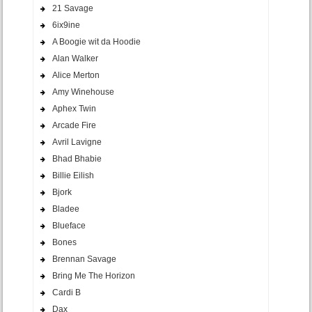
21 Savage
6ix9ine
A Boogie wit da Hoodie
Alan Walker
Alice Merton
Amy Winehouse
Aphex Twin
Arcade Fire
Avril Lavigne
Bhad Bhabie
Billie Eilish
Bjork
Bladee
Blueface
Bones
Brennan Savage
Bring Me The Horizon
Cardi B
Dax