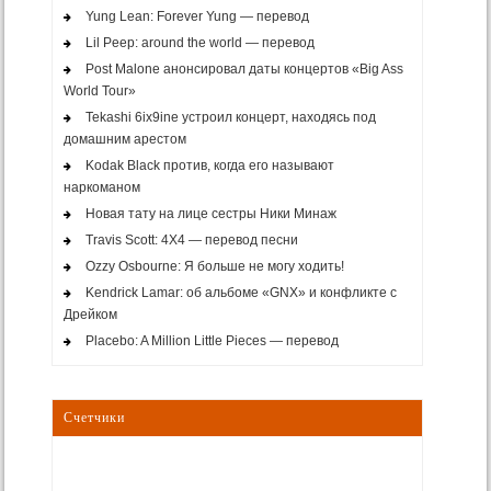
Yung Lean: Forever Yung — перевод
Lil Peep: around the world — перевод
Post Malone анонсировал даты концертов «Big Ass
World Tour»
Tekashi 6ix9ine устроил концерт, находясь под
домашним арестом
Kodak Black против, когда его называют
наркоманом
Новая тату на лице сестры Ники Минаж
Travis Scott: 4X4 — перевод песни
Ozzy Osbourne: Я больше не могу ходить!
Kendrick Lamar: об альбоме «GNX» и конфликте с
Дрейком
Placebo: A Million Little Pieces — перевод
Счетчики