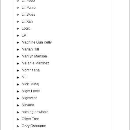
Lil Peep
Lil Pump
Lil Skies
Lil Xan
Logic
LP
Machine Gun Kelly
Marian Hill
Marilyn Manson
Melanie Martinez
Morcheeba
NF
Nicki Minaj
Night Lovell
Nightwish
Nirvana
nothing,nowhere
Oliver Tree
Ozzy Osbourne