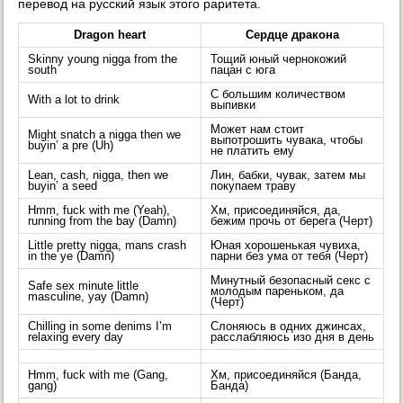
перевод на русский язык этого раритета.
Dragon heart
Сердце дракона
Skinny young nigga from the
Тощий юный чернокожий
south
пацан с юга
С большим количеством
With a lot to drink
выпивки
Может нам стоит
Might snatch a nigga then we
выпотрошить чувака, чтобы
buyin’ a pre (Uh)
не платить ему
Lean, cash, nigga, then we
Лин, бабки, чувак, затем мы
buyin’ a seed
покупаем траву
Hmm, fuck with me (Yeah),
Хм, присоединяйся, да,
running from the bay (Damn)
бежим прочь от берега (Черт)
Little pretty nigga, mans crash
Юная хорошенькая чувиха,
in the ye (Damn)
парни без ума от тебя (Черт)
Минутный безопасный секс с
Safe sex minute little
молодым пареньком, да
masculine, yay (Damn)
(Черт)
Chilling in some denims I’m
Слоняюсь в одних джинсах,
relaxing every day
расслабляюсь изо дня в день
Hmm, fuck with me (Gang,
Хм, присоединяйся (Банда,
gang)
Банда)