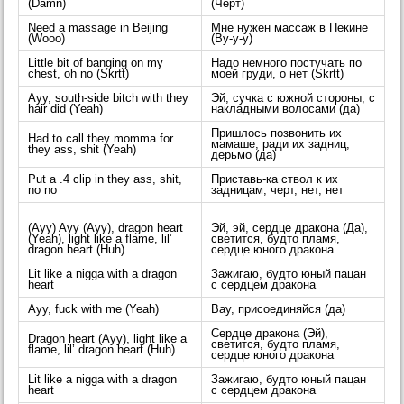
(Damn)
(Черт)
Need a massage in Beijing
Мне нужен массаж в Пекине
(Wooo)
(Ву-у-у)
Little bit of banging on my
Надо немного постучать по
chest, oh no (Skrtt)
моей груди, о нет (Skrtt)
Ayy, south-side bitch with they
Эй, сучка с южной стороны, с
hair did (Yeah)
накладными волосами (да)
Пришлось позвонить их
Had to call they momma for
мамаше, ради их задниц,
they ass, shit (Yeah)
дерьмо (да)
Put a .4 clip in they ass, shit,
Приставь-ка ствол к их
no no
задницам, черт, нет, нет
(Ayy) Ayy (Ayy), dragon heart
Эй, эй, сердце дракона (Да),
(Yeah), light like a flame, lil’
светится, будто пламя,
dragon heart (Huh)
сердце юного дракона
Lit like a nigga with a dragon
Зажигаю, будто юный пацан
heart
с сердцем дракона
Ayy, fuck with me (Yeah)
Вау, присоединяйся (да)
Сердце дракона (Эй),
Dragon heart (Ayy), light like a
светится, будто пламя,
flame, lil’ dragon heart (Huh)
сердце юного дракона
Lit like a nigga with a dragon
Зажигаю, будто юный пацан
heart
с сердцем дракона