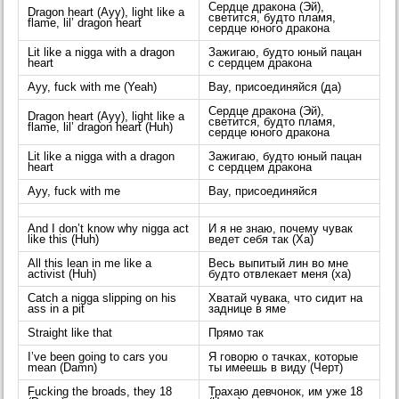
Сердце дракона (Эй),
Dragon heart (Ayy), light like a
светится, будто пламя,
flame, lil’ dragon heart
сердце юного дракона
Lit like a nigga with a dragon
Зажигаю, будто юный пацан
heart
с сердцем дракона
Ayy, fuck with me (Yeah)
Вау, присоединяйся (да)
Сердце дракона (Эй),
Dragon heart (Ayy), light like a
светится, будто пламя,
flame, lil’ dragon heart (Huh)
сердце юного дракона
Lit like a nigga with a dragon
Зажигаю, будто юный пацан
heart
с сердцем дракона
Ayy, fuck with me
Вау, присоединяйся
And I don’t know why nigga act
И я не знаю, почему чувак
like this (Huh)
ведет себя так (Ха)
All this lean in me like a
Весь выпитый лин во мне
activist (Huh)
будто отвлекает меня (ха)
Catch a nigga slipping on his
Хватай чувака, что сидит на
ass in a pit
заднице в яме
Straight like that
Прямо так
I’ve been going to cars you
Я говорю о тачках, которые
mean (Damn)
ты имеешь в виду (Черт)
Fucking the broads, they 18
Трахаю девчонок, им уже 18