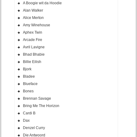
A Boogie wit da Hoodie
Alan Walker
Alice Merton
Amy Winehouse
Aphex Twin
Arcade Fire
Avril Lavigne
Bhad Bhabie
Billie Eilish
Bjork
Bladee
Blueface
Bones
Brennan Savage
Bring Me The Horizon
Cardi B
Dax
Denzel Curry
Die Antwoord