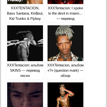
XXXTENTACION,
XXXTentacion: I spoke
Bass Santana, Kin$oul,
to the devil in miami…
Kid Trunks & Flyboy
— перевод
Tarantino: Hi Wendy! —
перевод
XXXTentacion: альбом
XXXTentacion, альбом
SKINS — перевод
«?» (question mark) —
песен
обзор