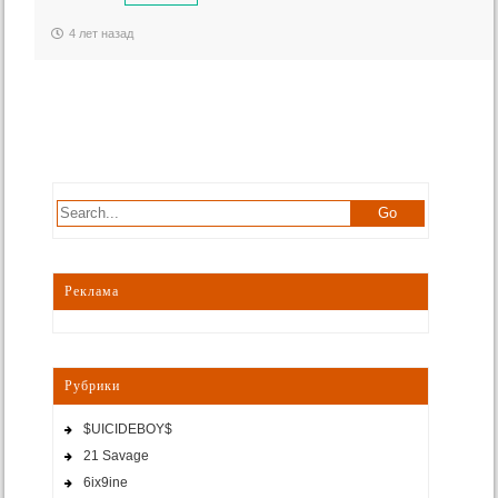
4 лет назад
Реклама
Рубрики
$UICIDEBOY$
21 Savage
6ix9ine