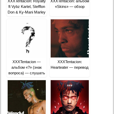
XXXTentacion: Royalty
XXXTentacion: альбом
ft Vybz Kartel, Stefflon
«Skins» — обзор
Don & Ky-Mani Marley
— перевод
XXXTentacion —
XXXTentacion:
альбом «?» (знак
Hearteater — перевод
вопроса) — слушать