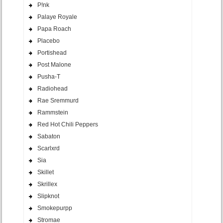
P!nk
Palaye Royale
Papa Roach
Placebo
Portishead
Post Malone
Pusha-T
Radiohead
Rae Sremmurd
Rammstein
Red Hot Chili Peppers
Sabaton
Scarlxrd
Sia
Skillet
Skrillex
Slipknot
Smokepurpp
Stromae