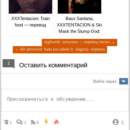
XXXTentacion: Train
Bass Santana,
food — перевод
XXXTENTACION & Ski
Mask the Slump God:
Make Eem Run! —
nightwish: storytime — перевод песни
→
перевод
←
die antwoord: baita jou sabela ft. slagysta- перевод
2
Оставить комментарий
Войти через
2
1
1
0