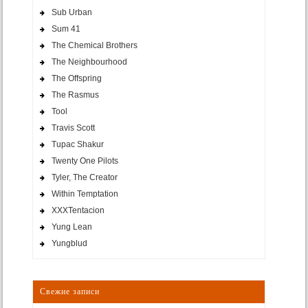
Sub Urban
Sum 41
The Chemical Brothers
The Neighbourhood
The Offspring
The Rasmus
Tool
Travis Scott
Tupac Shakur
Twenty One Pilots
Tyler, The Creator
Within Temptation
XXXTentacion
Yung Lean
Yungblud
Свежие записи