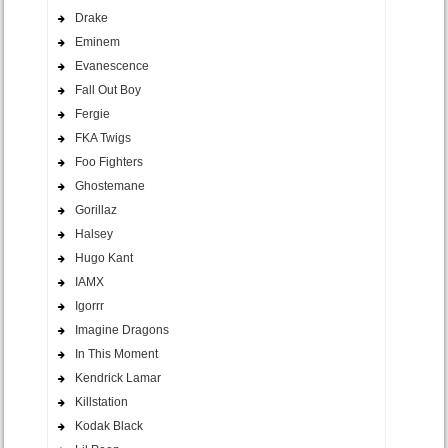
Drake
Eminem
Evanescence
Fall Out Boy
Fergie
FKA Twigs
Foo Fighters
Ghostemane
Gorillaz
Halsey
Hugo Kant
IAMX
Igorrr
Imagine Dragons
In This Moment
Kendrick Lamar
Killstation
Kodak Black