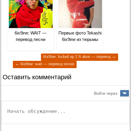
6ix9ine: WAIT —
Первые фото Tekashi
перевод песни
6ix9ine из тюрьмы
6ix9ine: locked up 2 ft akon — перевод
→
←
6ix9ine: wait — перевод песни
Оставить комментарий
Войти через