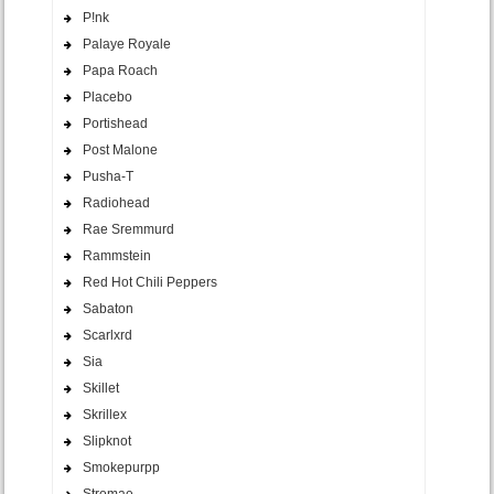
P!nk
Palaye Royale
Papa Roach
Placebo
Portishead
Post Malone
Pusha-T
Radiohead
Rae Sremmurd
Rammstein
Red Hot Chili Peppers
Sabaton
Scarlxrd
Sia
Skillet
Skrillex
Slipknot
Smokepurpp
Stromae