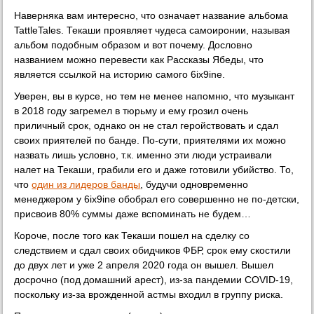
Наверняка вам интересно, что означает название альбома
TattleTales. Текаши проявляет чудеса самоиронии, называя
альбом подобным образом и вот почему. Дословно
названием можно перевести как Рассказы Ябеды, что
является ссылкой на историю самого 6ix9ine.
Уверен, вы в курсе, но тем не менее напомню, что музыкант
в 2018 году загремел в тюрьму и ему грозил очень
приличный срок, однако он не стал геройствовать и сдал
своих приятелей по банде. По-сути, приятелями их можно
назвать лишь условно, т.к. именно эти люди устраивали
налет на Текаши, грабили его и даже готовили убийство. То,
что
один из лидеров банды
, будучи одновременно
менеджером у 6ix9ine обобрал его совершенно не по-детски,
присвоив 80% суммы даже вспоминать не будем…
Короче, после того как Текаши пошел на сделку со
следствием и сдал своих обидчиков ФБР, срок ему скостили
до двух лет и уже 2 апреля 2020 года он вышел. Вышел
досрочно (под домашний арест), из-за пандемии COVID-19,
поскольку из-за врожденной астмы входил в группу риска.