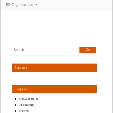
Подписаться
Реклама
Рубрики
$UICIDEBOY$
21 Savage
6ix9ine