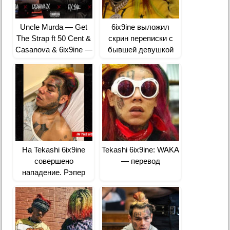
Uncle Murda — Get
6ix9ine выложил
The Strap ft 50 Cent &
скрин переписки с
Casanova & 6ix9ine —
бывшей девушкой
перевод
Trippie Redd
На Tekashi 6ix9ine
Tekashi 6ix9ine: WAKA
совершено
— перевод
нападение. Рэпер
находится в больнице