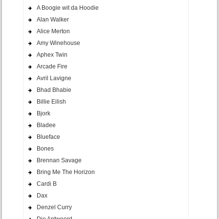
A Boogie wit da Hoodie
Alan Walker
Alice Merton
Amy Winehouse
Aphex Twin
Arcade Fire
Avril Lavigne
Bhad Bhabie
Billie Eilish
Bjork
Bladee
Blueface
Bones
Brennan Savage
Bring Me The Horizon
Cardi B
Dax
Denzel Curry
Die Antwoord