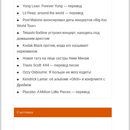
Yung Lean: Forever Yung — перевод
Lil Peep: around the world — перевод
Post Malone анонсировал даты концертов «Big Ass
World Tour»
Tekashi 6ix9ine устроил концерт, находясь под
домашним арестом
Kodak Black против, когда его называют
наркоманом
Новая тату на лице сестры Ники Минаж
Travis Scott: 4X4 — перевод песни
Ozzy Osbourne: Я больше не могу ходить!
Kendrick Lamar: об альбоме «GNX» и конфликте с
Дрейком
Placebo: A Million Little Pieces — перевод
Счетчики