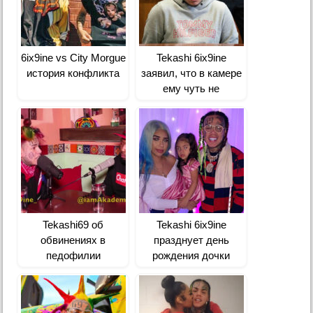
6ix9ine vs City Morgue
Tekashi 6ix9ine
история конфликта
заявил, что в камере
ему чуть не
перерезали горло
Tekashi69 об
Tekashi 6ix9ine
обвинениях в
празднует день
педофилии
рождения дочки