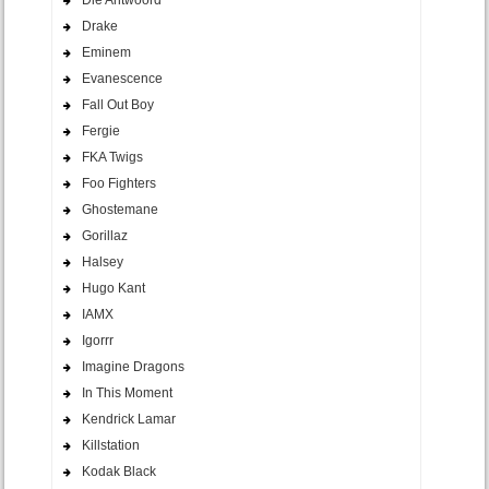
Drake
Eminem
Evanescence
Fall Out Boy
Fergie
FKA Twigs
Foo Fighters
Ghostemane
Gorillaz
Halsey
Hugo Kant
IAMX
Igorrr
Imagine Dragons
In This Moment
Kendrick Lamar
Killstation
Kodak Black