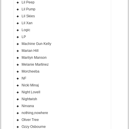
Lil Peep
Lil Pump
Lil Skies
Lil Xan
Logic
LP
Machine Gun Kelly
Marian Hill
Marilyn Manson
Melanie Martinez
Morcheeba
NF
Nicki Minaj
Night Lovell
Nightwish
Nirvana
nothing,nowhere
Oliver Tree
Ozzy Osbourne