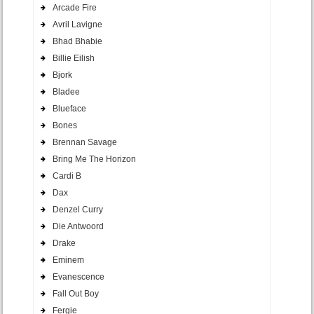
Arcade Fire
Avril Lavigne
Bhad Bhabie
Billie Eilish
Bjork
Bladee
Blueface
Bones
Brennan Savage
Bring Me The Horizon
Cardi B
Dax
Denzel Curry
Die Antwoord
Drake
Eminem
Evanescence
Fall Out Boy
Fergie