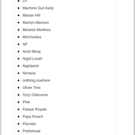
LP
Machine Gun Kelly
Marian Hill
Marilyn Manson
Melanie Martinez
Morcheeba
NF
Nicki Minaj
Night Lovell
Nightwish
Nirvana
nothing,nowhere
Oliver Tree
Ozzy Osbourne
P!nk
Palaye Royale
Papa Roach
Placebo
Portishead