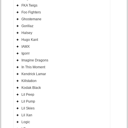
FKA Twigs
Foo Fighters
Ghostemane
Gorillaz
Halsey
Hugo Kant
IAMX
Igorrr
Imagine Dragons
In This Moment
Kendrick Lamar
Killstation
Kodak Black
Lil Peep
Lil Pump
Lil Skies
Lil Xan
Logic