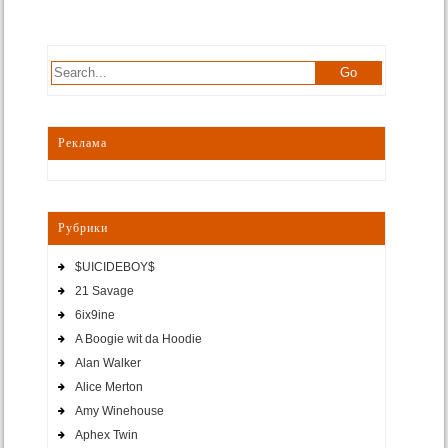
Реклама
Рубрики
$UICIDEBOY$
21 Savage
6ix9ine
A Boogie wit da Hoodie
Alan Walker
Alice Merton
Amy Winehouse
Aphex Twin