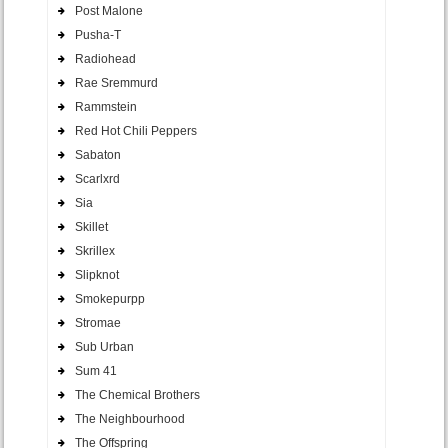
Post Malone
Pusha-T
Radiohead
Rae Sremmurd
Rammstein
Red Hot Chili Peppers
Sabaton
Scarlxrd
Sia
Skillet
Skrillex
Slipknot
Smokepurpp
Stromae
Sub Urban
Sum 41
The Chemical Brothers
The Neighbourhood
The Offspring