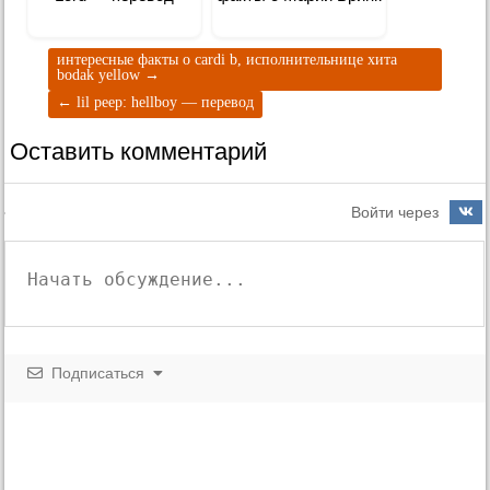
интересные факты о cardi b, исполнительнице хита
bodak yellow
→
←
lil peep: hellboy — перевод
Оставить комментарий
Войти через
Подписаться