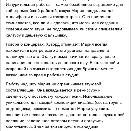
Изнурительная работа — самое безобидное выражение для
той огромнейшей работой, какую Мария проделала для
отшлифовки и вычистки каждого трека. Она постоянно
сомневается, все ли мы сделали, что могли для создания
совершенного звука, не подсовываем ли своим слушателям
халтуру и дешевую фальшивку…
Говоря о концертах, Хуворд отмечает: Мария всегда
находится в центре всего этого урагана, направляя и
планируя все это. Эта кутерьма начинается сразу после
написания песен и вплоть до первого шоу. Быть честной и
искренней на живых выступлениях для Бринк не менее
важно, чем во время работы в студии.
Работу над шоу Мария не ограничивает звуковой
составляющей. Она вкладывается в режиссуру и
сценическую постановку каждой песни. Использование
уникального для каждой композиции дизайна (света, группы
подтанцовки, реквизита…) помогает Марии улучшить
восприятие песни и позволяет донести до толпы слушателей
послание, заложенное автором песни и погрузить
многотысячный зал на три минуты в очередную