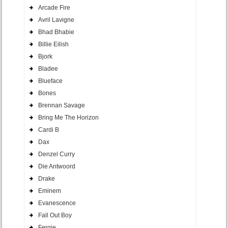
Arcade Fire
Avril Lavigne
Bhad Bhabie
Billie Eilish
Bjork
Bladee
Blueface
Bones
Brennan Savage
Bring Me The Horizon
Cardi B
Dax
Denzel Curry
Die Antwoord
Drake
Eminem
Evanescence
Fall Out Boy
Fergie