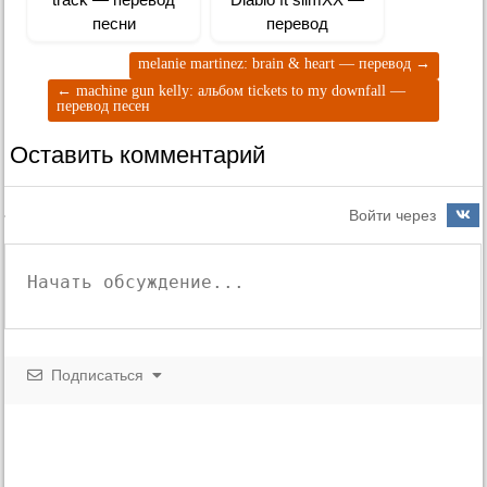
песни
перевод
melanie martinez: brain & heart — перевод
→
←
machine gun kelly: альбом tickets to my downfall —
перевод песен
Оставить комментарий
Войти через
Подписаться