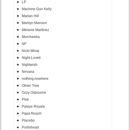
LP
Machine Gun Kelly
Marian Hill
Marilyn Manson
Melanie Martinez
Morcheeba
NF
Nicki Minaj
Night Lovell
Nightwish
Nirvana
nothing,nowhere
Oliver Tree
Ozzy Osbourne
P!nk
Palaye Royale
Papa Roach
Placebo
Portishead