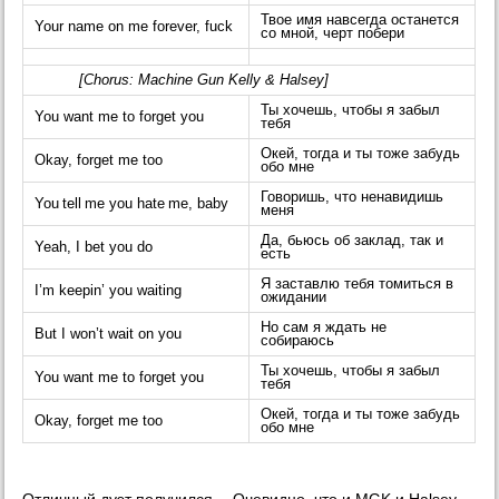
Твое имя навсегда останется
Your name on me forever, fuck
со мной, черт побери
[Chorus: Machine Gun Kelly & Halsey]
Ты хочешь, чтобы я забыл
You want me to forget you
тебя
Окей, тогда и ты тоже забудь
Okay, forget me too
обо мне
Говоришь, что ненавидишь
You tell me you hate me, baby
меня
Да, бьюсь об заклад, так и
Yeah, I bet you do
есть
Я заставлю тебя томиться в
I’m keepin’ you waiting
ожидании
Но сам я ждать не
But I won’t wait on you
собираюсь
Ты хочешь, чтобы я забыл
You want me to forget you
тебя
Окей, тогда и ты тоже забудь
Okay, forget me too
обо мне
Отличный дуэт получился… Очевидно, что и MGK и Halsey