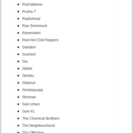
Post Malone
Pusha-T
Radiohead
Rae Sremmurd
Rammstein
Red Hot Chili Peppers
Sabaton
Scarlxrd
Sia
Skillet
Skrillex
Slipknot
Smokepurpp
Stromae
Sub Urban
Sum 41
The Chemical Brothers
The Neighbourhood
The Offspring