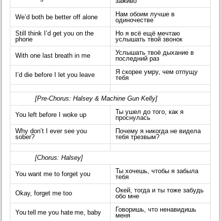
заживо
Нам обоим лучше в
We’d both be better off alone
одиночестве
Still think I’d get you on the
Но я всё ещё мечтаю
phone
услышать твой звонок
Услышать твоё дыхание в
With one last breath in me
последний раз
Я скорее умру, чем отпущу
I’d die before I let you leave
тебя
[Pre-Chorus: Halsey & Machine Gun Kelly]
Ты ушел до того, как я
You left before I woke up
проснулась
Why don’t I ever see you
Почему я никогда не видела
sober?
тебя трезвым?
[Chorus: Halsey]
Ты хочешь, чтобы я забыла
You want me to forget you
тебя
Окей, тогда и ты тоже забудь
Okay, forget me too
обо мне
Говоришь, что ненавидишь
You tell me you hate me, baby
меня