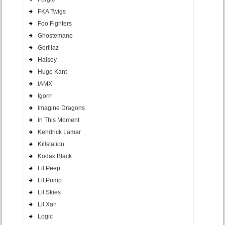
FKA Twigs
Foo Fighters
Ghostemane
Gorillaz
Halsey
Hugo Kant
IAMX
Igorrr
Imagine Dragons
In This Moment
Kendrick Lamar
Killstation
Kodak Black
Lil Peep
Lil Pump
Lil Skies
Lil Xan
Logic