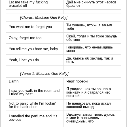
Let me take my fucking
Дай мне скинуть этот чертов
bracelet off
браслет
[Chorus: Machine Gun Kelly]
Ты хочешь, чтобы я забыл
You want me to forget you
тебя
Окей, тогда и ты тоже забудь
Okay, forget me too
обо мне
Говоришь, что ненавидишь
You tell me you hate me, baby
меня
Да, бьюсь об заклад, так и
Yeah, I bet you do
есть
[Verse 1: Machine Gun Kelly]
Damn
Черт побери
Я увидел, как ты вошла в
I saw you walk in the room and
комнату и я старался изо
I tried my best
всех сил
Not to panic while I’m lookin’
Не паниковал, пока искал
for the back door
запасной выход
Вдохнул запах твоих духов,
I smelled the perfume and it’s
и мне становилось
obvious
очевидным, что