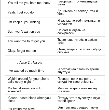
Говоришь, что ненавидишь
You tell me you hate me, baby
меня
Да, бьюсь об заклад, так и
Yeah, I bet you do
есть
Я заставлю тебя томиться в
I’m keepin’ you waiting
ожидании
Но сам я ждать не
But I won’t wait on you
собираюсь
Ты хочешь, чтобы я забыл
You want me to forget you
тебя
Окей, тогда и ты тоже забудь
Okay, forget me too
обо мне
[Verse 2: Halsey]
Я потратила столько время
I’ve wasted so much time
впустую
Waitin’ around for your phone
Проводя ночи напролет в
calls every night
ожидании твоего звонка
My bad dreams are silk
Мои кошмары стоят перед
screened
глазами
‘Cause I taste blood when you
Потому что я чувствую вкус
bleed
твоей крови
Эти чувства съедают меня
It’s eating me alive