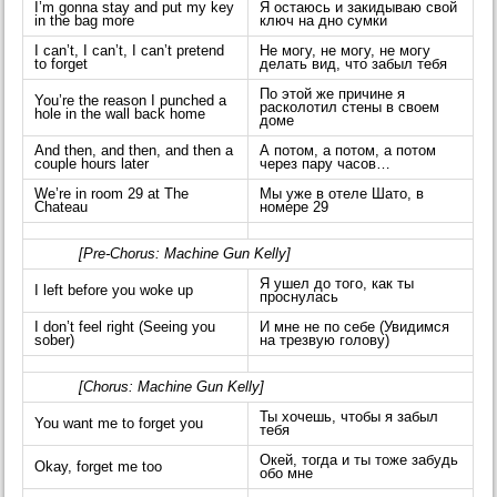
I’m gonna stay and put my key
Я остаюсь и закидываю свой
in the bag more
ключ на дно сумки
I can’t, I can’t, I can’t pretend
Не могу, не могу, не могу
to forget
делать вид, что забыл тебя
По этой же причине я
You’re the reason I punched a
расколотил стены в своем
hole in the wall back home
доме
And then, and then, and then a
А потом, а потом, а потом
couple hours later
через пару часов…
We’re in room 29 at The
Мы уже в отеле Шато, в
Chateau
номере 29
[Pre-Chorus: Machine Gun Kelly]
Я ушел до того, как ты
I left before you woke up
проснулась
I don’t feel right (Seeing you
И мне не по себе (Увидимся
sober)
на трезвую голову)
[Chorus: Machine Gun Kelly]
Ты хочешь, чтобы я забыл
You want me to forget you
тебя
Окей, тогда и ты тоже забудь
Okay, forget me too
обо мне