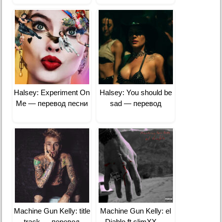
Halsey: Experiment On
Halsey: You should be
Me — перевод песни
sad — перевод
Machine Gun Kelly: title
Machine Gun Kelly: ​el
track — перевод
Diablo ft slimXX —