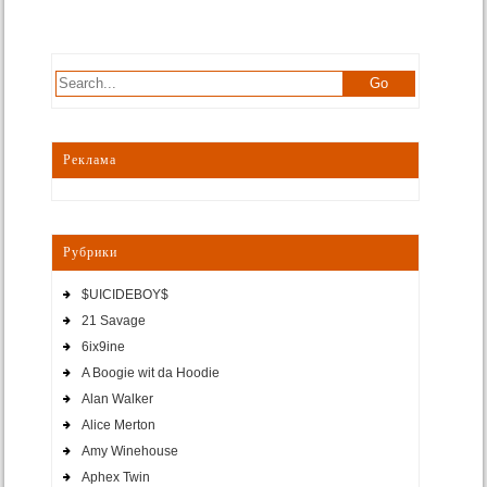
Реклама
Рубрики
$UICIDEBOY$
21 Savage
6ix9ine
A Boogie wit da Hoodie
Alan Walker
Alice Merton
Amy Winehouse
Aphex Twin