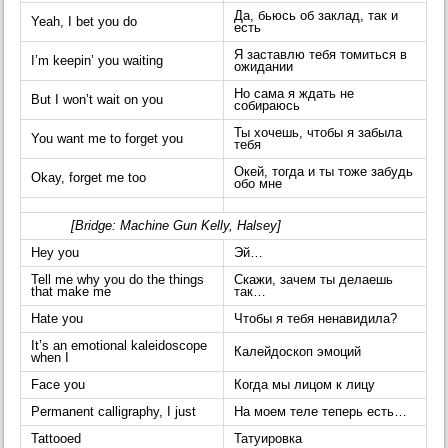
Да, бьюсь об заклад, так и
Yeah, I bet you do
есть
Я заставлю тебя томиться в
I’m keepin’ you waiting
ожидании
Но сама я ждать не
But I won’t wait on you
собираюсь
Ты хочешь, чтобы я забыла
You want me to forget you
тебя
Окей, тогда и ты тоже забудь
Okay, forget me too
обо мне
[Bridge: Machine Gun Kelly, Halsey]
Hey you
Эй…
Tell me why you do the things
Скажи, зачем ты делаешь
that make me
так…
Hate you
Чтобы я тебя ненавидила?
It’s an emotional kaleidoscope
Калейдоскоп эмоций
when I
Face you
Когда мы лицом к лицу
Permanent calligraphy, I just
На моем теле теперь есть…
Tattooed
Татуировка