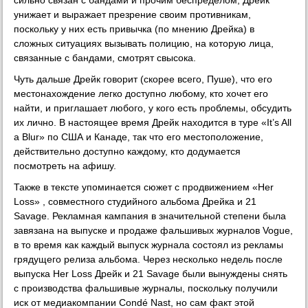
унижает и выражает презрение своим противникам,
поскольку у них есть привычка (по мнению Дрейка) в
сложных ситуациях вызывать полицию, на которую лица,
связанные с бандами, смотрят свысока.
Чуть дальше Дрейк говорит (скорее всего, Пуше), что его
местонахождение легко доступно любому, кто хочет его
найти, и приглашает любого, у кого есть проблемы, обсудить
их лично. В настоящее время Дрейк находится в туре «It’s All
a Blur» по США и Канаде, так что его местоположение,
действительно доступно каждому, кто додумается
посмотреть на афишу.
Также в тексте упоминается сюжет с продвижением «Her
Loss» , совместного студийного альбома Дрейка и 21
Savage. Рекламная кампания в значительной степени была
завязана на выпуске и продаже фальшивых журналов Vogue,
в то время как каждый выпуск журнала состоял из рекламы
грядущего релиза альбома. Через несколько недель после
выпуска Her Loss Дрейк и 21 Savage были вынуждены снять
с производства фальшивые журналы, поскольку получили
иск от медиакомпании Condé Nast, но сам факт этой