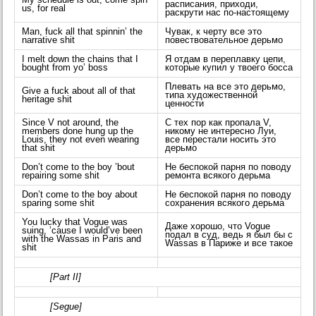
расписания, приходи,
us, for real
раскрути нас по-настоящему
Man, fuck all that spinnin’ the
Чувак, к черту все это
narrative shit
повествовательное дерьмо
I melt down the chains that I
Я отдам в переплавку цепи,
bought from yo’ boss
которые купил у твоего босса
Плевать на все это дерьмо,
Give a fuck about all of that
типа художественной
heritage shit
ценности
Since V not around, the
С тех пор как пропала V,
members done hung up the
никому не интересно Луи,
Louis, they not even wearing
все перестали носить это
that shit
дерьмо
Don’t come to the boy ’bout
Не беспокой парня по поводу
repairing some shit
ремонта всякого дерьма
Don’t come to the boy about
Не беспокой парня по поводу
sparing some shit
сохранения всякого дерьма
You lucky that Vogue was
Даже хорошо, что Vogue
suing, ’cause I would’ve been
подал в суд, ведь я был бы с
with the Wassas in Paris and
Wassas в Париже и все такое
shit
[Part II]
[Segue]