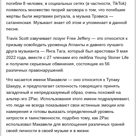
погибли 8 человек, в социальных сетях (в частности, TikTok)
появилось множество теорий заговора о том, что погибшие
жертвы были жертвами ритуала, а музыка Трэвиса —
сатанинская. Музыкант знает об этом и упоминает в данной
песне.
Travis Scott озвучивает лозунг Free Jeffery — это относится к
призыву освободить уроженца Атланты и давнего лучшего
друга музыканта — Янга Тага, который был арестован 9 мая
2022 года, вместе с 27 членами его лейбла Young Stoner Life
и получили серьезные обвинения, состоящие из 56
различных правонарушений.
Что касается имени Макавели — оно относится к Тупаку
Шакуру, и предполагает склонность говорящего принять
загадочный и непредсказуемый образ, очень похожий на
альтер-эго 2Pac. Использования этого имени подразумевают,
что люди не всегда показывают свои истинные эмоции или
намерения и готовы выказать определенный уровень
хитрости и таинственности, подобно тому, как 2Pac
использовал Макавели для воплощения различных граней
своей личности в своей музыке и в жизни.