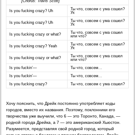
[Chorus: Travis Scott]
Ты что, совсем с ума сошел?
Is you fucking crazy? Uh
Ух
Ты что, совсем с ума сошел?
Is you fucking crazy? Uh
Ух
Ты что, совсем с ума сошел
Is you fucking crazy or what?
или что?
Ты что, совсем с ума сошел?
Is you fucking crazy? Yeah
Ух
Ты что, совсем с ума сошел
Is you fucking crazy or what?
или что?
Is you fuckin’—
Ты что, совсем…
Is you fuckin’—
Ты что, совсем…
Is you fucking crazy?
Ты что, совсем с ума сошел?
Хочу пояснить, что Дрейк постоянно употребляет коды
городов, вместо их названия. Поэтому, поклонники его
творчества уже выучили, что 6 — это Торонто, Канада, —
родной города Дрейка, а 7 — это американский Хьюстон.
Разумеется, представляя свой родной город, который
сильно связан с бандами и прочим беспределом, Дрейк