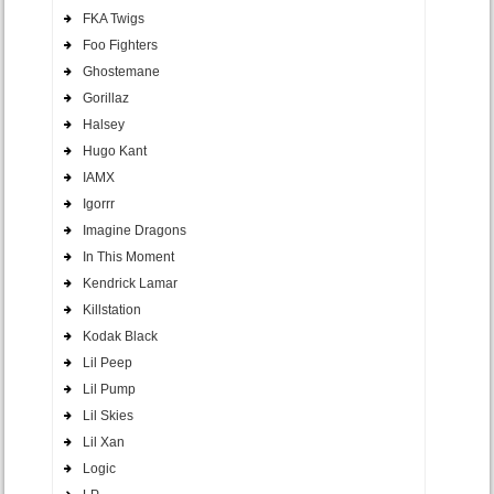
FKA Twigs
Foo Fighters
Ghostemane
Gorillaz
Halsey
Hugo Kant
IAMX
Igorrr
Imagine Dragons
In This Moment
Kendrick Lamar
Killstation
Kodak Black
Lil Peep
Lil Pump
Lil Skies
Lil Xan
Logic