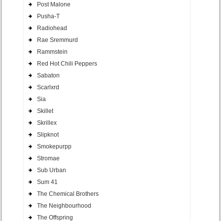
Post Malone
Pusha-T
Radiohead
Rae Sremmurd
Rammstein
Red Hot Chili Peppers
Sabaton
Scarlxrd
Sia
Skillet
Skrillex
Slipknot
Smokepurpp
Stromae
Sub Urban
Sum 41
The Chemical Brothers
The Neighbourhood
The Offspring