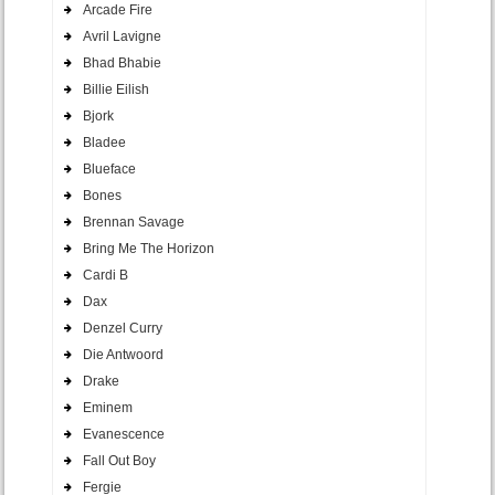
Arcade Fire
Avril Lavigne
Bhad Bhabie
Billie Eilish
Bjork
Bladee
Blueface
Bones
Brennan Savage
Bring Me The Horizon
Cardi B
Dax
Denzel Curry
Die Antwoord
Drake
Eminem
Evanescence
Fall Out Boy
Fergie