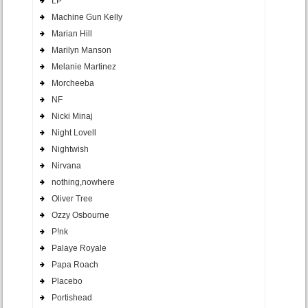
LP
Machine Gun Kelly
Marian Hill
Marilyn Manson
Melanie Martinez
Morcheeba
NF
Nicki Minaj
Night Lovell
Nightwish
Nirvana
nothing,nowhere
Oliver Tree
Ozzy Osbourne
P!nk
Palaye Royale
Papa Roach
Placebo
Portishead