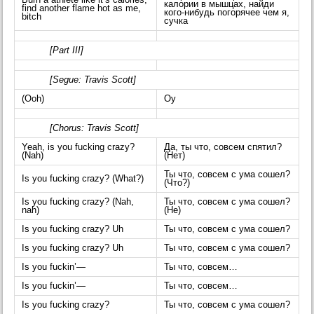
калории в мышцах, найди
find another flame hot as me,
кого-нибудь погорячее чем я,
bitch
сучка
[Part III]
[Segue: Travis Scott]
(Ooh)
Оу
[Chorus: Travis Scott]
Yeah, is you fucking crazy?
Да, ты что, совсем спятил?
(Nah)
(Нет)
Ты что, совсем с ума сошел?
Is you fucking crazy? (What?)
(Что?)
Is you fucking crazy? (Nah,
Ты что, совсем с ума сошел?
nah)
(Не)
Is you fucking crazy? Uh
Ты что, совсем с ума сошел?
Is you fucking crazy? Uh
Ты что, совсем с ума сошел?
Is you fuckin’—
Ты что, совсем…
Is you fuckin’—
Ты что, совсем…
Is you fucking crazy?
Ты что, совсем с ума сошел?