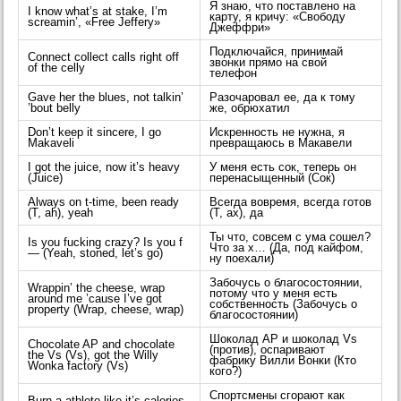
Я знаю, что поставлено на
I know what’s at stake, I’m
карту, я кричу: «Свободу
screamin’, «Free Jeffery»
Джеффри»
Подключайся, принимай
Connect collect calls right off
звонки прямо на свой
of the celly
телефон
Gave her the blues, not talkin’
Разочаровал ее, да к тому
’bout belly
же, обрюхатил
Don’t keep it sincere, I go
Искренность не нужна, я
Makaveli
превращаюсь в Макавели
I got the juice, now it’s heavy
У меня есть сок, теперь он
(Juice)
перенасыщенный (Сок)
Always on t-time, been ready
Всегда вовремя, всегда готов
(T, ah), yeah
(Т, ах), да
Ты что, совсем с ума сошел?
Is you fucking crazy? Is you f
Что за х… (Да, под кайфом,
— (Yeah, stoned, let’s go)
ну поехали)
Забочусь о благосостоянии,
Wrappin’ the cheese, wrap
потому что у меня есть
around me ’cause I’ve got
собственность (Забочусь о
property (Wrap, cheese, wrap)
благосостоянии)
Шоколад AP и шоколад Vs
Chocolate AP and chocolate
(против), оспаривают
the Vs (Vs), got the Willy
фабрику Вилли Вонки (Кто
Wonka factory (Vs)
кого?)
Спортсмены сгорают как
Burn a athlete like it’s calories,