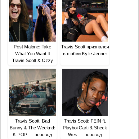
Post Malone: Take
Travis Scott признался
What You Want ft
в любви Kylie Jenner
Travis Scott & Ozzy
Osbourne — перевод
Travis Scott, Bad
Travis Scott: FE!N ft.
Bunny & The Weeknd:
Playboi Carti & Sheck
K-POP — перевод
Wes — перевод