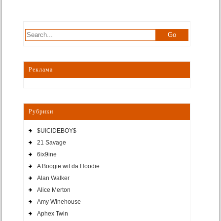
Реклама
Рубрики
$UICIDEBOY$
21 Savage
6ix9ine
A Boogie wit da Hoodie
Alan Walker
Alice Merton
Amy Winehouse
Aphex Twin