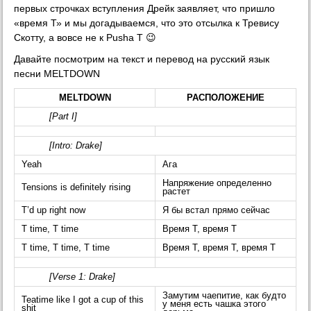
первых строчках вступления Дрейк заявляет, что пришло
«время Т» и мы догадываемся, что это отсылка к Тревису
Скотту, а вовсе не к Pusha T 😉
Давайте посмотрим на текст и перевод на русский язык
песни MELTDOWN
MELTDOWN
РАСПОЛОЖЕНИЕ
[Part I]
[Intro: Drake]
Yeah
Ага
Напряжение определенно
Tensions is definitely rising
растет
T’d up right now
Я бы встал прямо сейчас
T time, T time
Время Т, время Т
T time, T time, T time
Время Т, время Т, время Т
[Verse 1: Drake]
Замутим чаепитие, как будто
Teatime like I got a cup of this
у меня есть чашка этого
shit