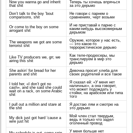
Now you wanna go and inherit
Теперь ты хочешь впрячься
that shit
за это дерьмо
Don’t talk to the boy ’bout
Не говори с парнем о
comparisons, shit
сравнениях, черт возьми
И не приставай к парню с
Or come to the boy on some
каким-нибудь высокомерным
arrogant shit
дерьмом
Оружие, которое у нас есть,
The weapons we got are some
— это какое-то
terrorist shit
террористическое дерьмо
Как теле-продюсеры, мы
Like TV producers we, grr, we
транслируем в мир это
airing this shit
дерьмо
She askin’ for bread for her
Девочка просит хлеба для
parents and shit
своих родителей и все такое
Я сказал ей: «У меня нет
I told her, «I don’t got no
наличных», а она говорит,
cash», and she said she could
что может подождать у
wait on a rack, on some Arabic
стойки, на арабском или типа
shit
того
I pull out a million and stare at
Я достаю лям и смотрю на
the shit
это дерьмо
Мой член стал твердым,
My dick just got hard ’cause a
ведь я только что задел
wire just hit
оголенный провод
У меня больше нет
My schedule is out, come spin