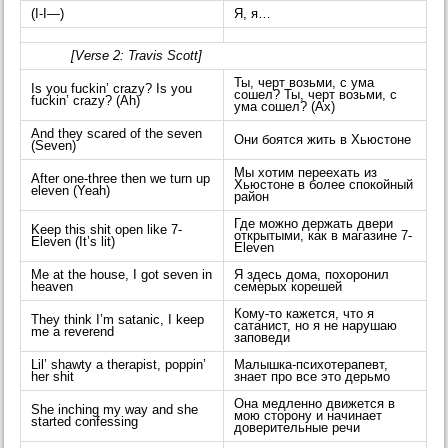
(I-I—)
Я, я…
[Verse 2: Travis Scott]
Ты, черт возьми, с ума
Is you fuckin’ crazy? Is you
сошел? Ты, черт возьми, с
fuckin’ crazy? (Ah)
ума сошел? (Ах)
And they scared of the seven
Они боятся жить в Хьюстоне
(Seven)
Мы хотим переехать из
After one-three then we turn up
Хьюстоне в более спокойный
eleven (Yeah)
район
Где можно держать двери
Keep this shit open like 7-
открытыми, как в магазине 7-
Eleven (It’s lit)
Eleven
Me at the house, I got seven in
Я здесь дома, похоронил
heaven
семерых корешей
Кому-то кажется, что я
They think I’m satanic, I keep
сатанист, но я не нарушаю
me a reverend
заповеди
Lil’ shawty a therapist, poppin’
Малышка-психотерапевт,
her shit
знает про все это дерьмо
Она медленно движется в
She inching my way and she
мою сторону и начинает
started confessing
доверительные речи