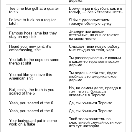
дерьма
Tee time like golf at a quarter
Время игры в футбол, как и в
to six
гольф, — без четверти шесть
I’d love to fuck on a regular
Я бы с удовольствием
bitch
трахнул обычную сучку
Знаменитые шлюхи
Famous hoes lame but they
отстойные, но они остаются
stay on my dick
на моем члене
Heard your new joint, it’s
Слышал твою новую работу,
embarrassing, shit
мне стыдно за тебя, черт
Ты разговариваешь с копами
You talk to the cops on some
о каком-то терапевтическом
therapist shit
дерьме
Ты ведешь себя так, будто
You act like you love this
любишь это американское
American shit
дерьмо
Но, на самом деле, правда в
But, really, the truth is you
том, что ты боишься
scared of the 6
оказаться в Торонто
Yeah, you scared of the 6
Да, ты боишься Торонто
Yeah, you scared of the 6
Да, ты боишься Торонто
Твой телохранитель по
Your bodyguard put in some
счастливой случайности кое-
work on a fluke
что тут натворил