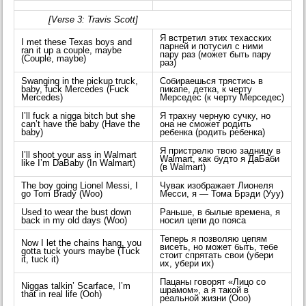
[Verse 3: Travis Scott]
Я встретил этих техасских
I met these Texas boys and
парней и потусил с ними
ran it up a couple, maybe
пару раз (может быть пару
(Couple, maybe)
раз)
Swanging in the pickup truck,
Собираешься трястись в
baby, fuck Mercedes (Fuck
пикапе, детка, к черту
Mercedes)
Мерседес (к черту Мерседес)
I’ll fuck a nigga bitch but she
Я трахну черную сучку, но
can’t have the baby (Have the
она не сможет родить
baby)
ребенка (родить ребенка)
Я пристрелю твою задницу в
I’ll shoot your ass in Walmart
Walmart, как будто я ДаБаби
like I’m DaBaby (In Walmart)
(в Walmart)
The boy going Lionel Messi, I
Чувак изображает Лионеля
go Tom Brady (Woo)
Месси, я — Тома Брэди (Ууу)
Used to wear the bust down
Раньше, в былые времена, я
back in my old days (Woo)
носил цепи до пояса
Теперь я позволяю цепям
Now I let the chains hang, you
висеть, но может быть, тебе
gotta tuck yours maybe (Tuck
стоит спрятать свои (убери
it, tuck it)
их, убери их)
Пацаны говорят «Лицо со
Niggas talkin’ Scarface, I’m
шрамом», а я такой в
that in real life (Ooh)
реальной жизни (Ооо)