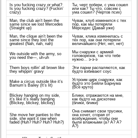
Is you fucking crazy or what?
Ты, черт побери, с ума сошел
Is you fucking crazy? (Fuckin’
или как? Ты что, совсем с
crazy)
ума сошел? (Чертов псих)
Man, the club ain’t been the
Чувак, клуб изменился с тех
same since we lost Mercedes
пор, как мы потеряли
(Straight up)
Мерседес (Давай уже)
Man, the clique ain’t been the
Чувак, клика изменилась с
same since they lost the
тех пор, как они потеряли
greatest (Nah, nah, nah)
величайшего (Нет, нет, нет)
Мы снаружи с армией
We outside with the army, so
головорезов, так что тебе
you need the—, uh-uh
нужно… э-э-э
Them boys rollin’ all brown like
Эти парни распаляются, как
they whippin’ gravy
будто взбивают соус
Устроим цирк снаружи, как
Make a circus outside like it’s
будто это Бейли Барнума
Barnum’s Bailey (It’s lit)
(Всё круто)
Blickey hanging on my side,
Блики, отражаются на мне,
it’s like it’s really banging
как будто на дискотеке
(Blickey, blickey, blickey)
(блики, блики)
Она снимает свои трусики,
She move her panties to the
она хочет, сгорая от
side, she want it raw when
возбуждения, чтобы они
faded (Huh? Huh? Huh? Huh?)
были влажными (а? А? А?
А?)