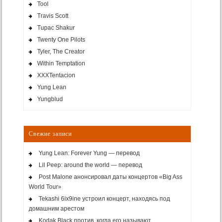
Tool
Travis Scott
Tupac Shakur
Twenty One Pilots
Tyler, The Creator
Within Temptation
XXXTentacion
Yung Lean
Yungblud
Свежие записи
Yung Lean: Forever Yung — перевод
Lil Peep: around the world — перевод
Post Malone анонсировал даты концертов «Big Ass
World Tour»
Tekashi 6ix9ine устроил концерт, находясь под
домашним арестом
Kodak Black против, когда его называют