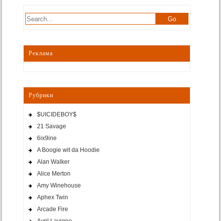
Реклама
Рубрики
$UICIDEBOY$
21 Savage
6ix9ine
A Boogie wit da Hoodie
Alan Walker
Alice Merton
Amy Winehouse
Aphex Twin
Arcade Fire