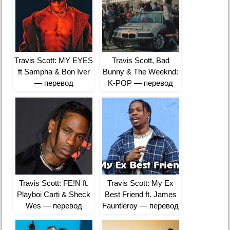
Travis Scott: MY EYES
Travis Scott, Bad
ft Sampha & Bon Iver
Bunny & The Weeknd:
— перевод
K-POP — перевод
Travis Scott: FE!N ft.
Travis Scott: My Ex
Playboi Carti & Sheck
Best Friend ft. James
Wes — перевод
Fauntleroy — перевод