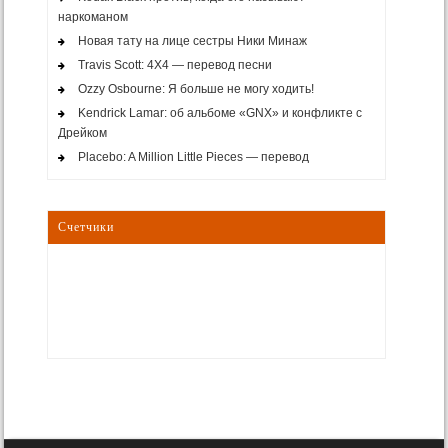
наркоманом
Новая тату на лице сестры Ники Минаж
Travis Scott: 4X4 — перевод песни
Ozzy Osbourne: Я больше не могу ходить!
Kendrick Lamar: об альбоме «GNX» и конфликте с
Дрейком
Placebo: A Million Little Pieces — перевод
Счетчики