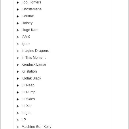
Foo Fighters
Ghostemane
Gorillaz
Halsey
Hugo Kant
IAMX
Igorrr
Imagine Dragons
In This Moment
Kendrick Lamar
Killstation
Kodak Black
Lil Peep
Lil Pump
Lil Skies
Lil Xan
Logic
LP
Machine Gun Kelly