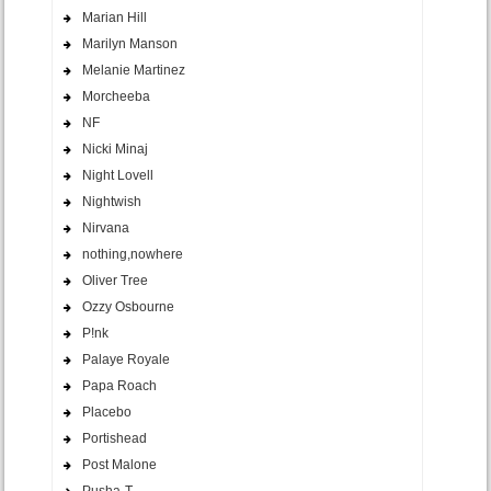
Marian Hill
Marilyn Manson
Melanie Martinez
Morcheeba
NF
Nicki Minaj
Night Lovell
Nightwish
Nirvana
nothing,nowhere
Oliver Tree
Ozzy Osbourne
P!nk
Palaye Royale
Papa Roach
Placebo
Portishead
Post Malone