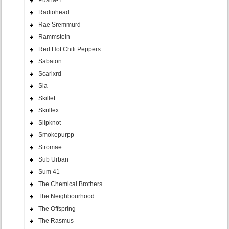
Pusha-T
Radiohead
Rae Sremmurd
Rammstein
Red Hot Chili Peppers
Sabaton
Scarlxrd
Sia
Skillet
Skrillex
Slipknot
Smokepurpp
Stromae
Sub Urban
Sum 41
The Chemical Brothers
The Neighbourhood
The Offspring
The Rasmus