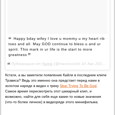
Happy bday wifey I love u mommy u my heart rib
toes and all. May GOD continue to bless u and ur
spirit. This mark in ur life is the start to more
greatness
Публикация от
flame
(@travisscott)
10 Авг 2018 в 12:19 PDT
Кстати, а вы заметили появление Кайли в последнем клипе
Трэвиса? Ведь это именно она предстает перед нами в
золотом наряде в видео к треку
Stop Trying To Be God
.
Самое время пересмотреть этот шикарный клип, и
возможно, найти для себя еще какие-то новые значения
(что-то более личное) в видеоряде этого минифильма.