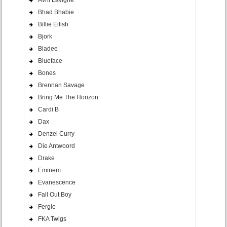
Avril Lavigne
Bhad Bhabie
Billie Eilish
Bjork
Bladee
Blueface
Bones
Brennan Savage
Bring Me The Horizon
Cardi B
Dax
Denzel Curry
Die Antwoord
Drake
Eminem
Evanescence
Fall Out Boy
Fergie
FKA Twigs